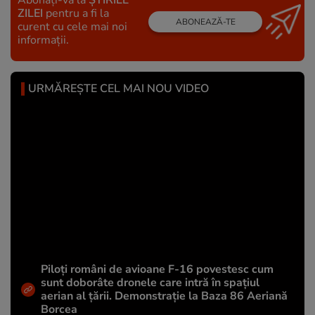
ZILEI
pentru a fi la
ABONEAZĂ-TE
curent cu cele mai noi
informații.
URMĂREȘTE CEL MAI NOU VIDEO
Piloți români de avioane F-16 povestesc cum
sunt doborâte dronele care intră în spațiul
aerian al țării. Demonstrație la Baza 86 Aeriană
Borcea