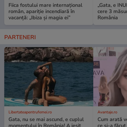
Fiica fostului mare internațional
„Gata, e IN
român, apariție incendiară în
cere 3 măsu
vacanță: „Ibiza și magia ei”
România
PARTENERI
Libertateapentrufemei.ro
Avantaje.ro
Gata, nu se mai ascund, e cuplul
Cum arată v
momentului în România! A ieșit
ce și-a făcut