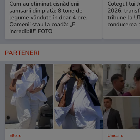
Cum au eliminat cisnădienii
Colegul lui 
samsarii din piață: 8 tone de
2026, transf
legume vândute în doar 4 ore.
tribune la U
Oamenii stau la coadă: „E
conducerea a
incredibil!” FOTO
PARTENERI
Elle.ro
Unica.ro