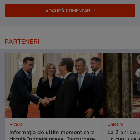
PARTENERI
Viva.ro
Unica.ro
Informația de ultim moment care
La 2 ani de 
circulă în toată presa. Răsturnare
un cuplu ce