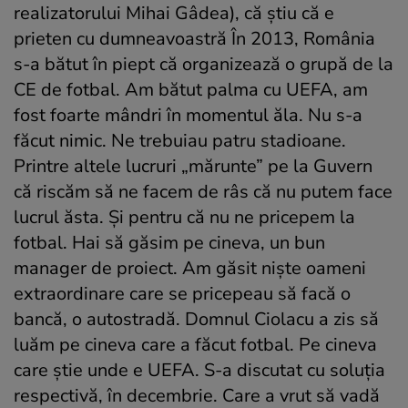
realizatorului Mihai Gâdea), că știu că e
prieten cu dumneavoastră În 2013, România
s-a bătut în piept că organizează o grupă de la
CE de fotbal. Am bătut palma cu UEFA, am
fost foarte mândri în momentul ăla. Nu s-a
făcut nimic. Ne trebuiau patru stadioane.
Printre altele lucruri „mărunte” pe la Guvern
că riscăm să ne facem de râs că nu putem face
lucrul ăsta. Și pentru că nu ne pricepem la
fotbal. Hai să găsim pe cineva, un bun
manager de proiect. Am găsit niște oameni
extraordinare care se pricepeau să facă o
bancă, o autostradă. Domnul Ciolacu a zis să
luăm pe cineva care a făcut fotbal. Pe cineva
care știe unde e UEFA. S-a discutat cu soluția
respectivă, în decembrie. Care a vrut să vadă