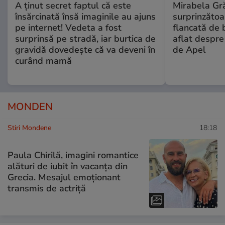
A ținut secret faptul că este
Mirabela Gră
însărcinată însă imaginile au ajuns
surprinzătoar
pe internet! Vedeta a fost
flancată de 
surprinsă pe stradă, iar burtica de
aflat despre
gravidă dovedește că va deveni în
de Apel
curând mamă
MONDEN
Stiri Mondene
18:18
Paula Chirilă, imagini romantice
alături de iubit în vacanța din
Grecia. Mesajul emoționant
transmis de actriță