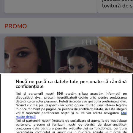
lovitură de s
PROMO
Nouă ne pasă ca datele tale personale să rămână
confidențiale
Noi și partenerii noștri
596
stocăm și/sau accesăm informații pe
dispozitivul dvs., precum identificatorii cookie unici pentru prelucrarea
datelor cu caracter personal. Puteți accepta sau gestiona preferințele dvs.
Advertorial
Advertorial
făcând clic mai jos, respectiv vă puteți opune utilizării unui interes legitim
în orice moment pe pagina cu politica de confidențialitate. Aceste alegeri
Smart is the new chic: Cum ne
Înscrie-te ac
vor fi raportate partenerilor noștri și nu vă vor afecta navigarea.
Mai
multe detalii
ajută tehnologia să ne reinventăm
voucher de 5
Noi si partenerii nostri (retelele de socializare si agentiile de publicitate
partenere, precum si furnizorii nostri de servicii de date analitice)
prelucram date pentru a permite website-ului sa functioneze, pentru a
personaliza continutul si anunturile publicitare afisate in functie de