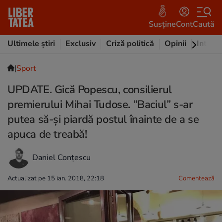
Susține
Cont
Caută
Ultimele știri
Exclusiv
Criză politică
Opinii
Intervi
|
Sport
UPDATE. Gică Popescu, consilierul
premierului Mihai Tudose. ”Baciul” s-ar
putea să-și piardă postul înainte de a se
apuca de treabă!
Daniel Conțescu
Actualizat pe 15 ian. 2018, 22:18
Comentează