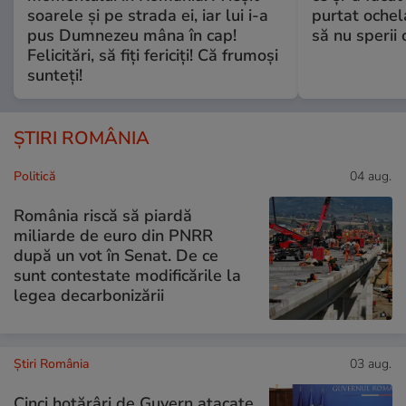
soarele și pe strada ei, iar lui i-a
purtat ochel
pus Dumnezeu mâna în cap!
să nu sperii c
Felicitări, să fiți fericiți! Că frumoși
sunteți!
ȘTIRI ROMÂNIA
Politică
04 aug.
România riscă să piardă
miliarde de euro din PNRR
după un vot în Senat. De ce
sunt contestate modificările la
legea decarbonizării
Știri România
03 aug.
Cinci hotărâri de Guvern atacate