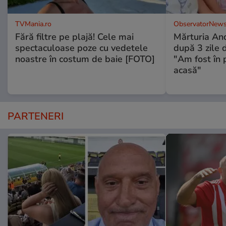
TVMania.ro
ObservatorNews
Fără filtre pe plajă! Cele mai
Mărturia And
spectaculoase poze cu vedetele
după 3 zile d
noastre în costum de baie [FOTO]
"Am fost în p
acasă"
PARTENERI