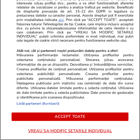
interesele si/sau profilul dvs., pentru a va oferi functionalitati aferente
PARTENERI
retelelor de socializare si pentru a analiza traficul pe website. Beneficiati
de drepturile prevazute de art. 15-22 din GDPR in legatura cu
prelucrarea datelor cu caracter personal. Aceste drepturi pot fi exercitate
prin modalitatea indicata
aici
. Prin click pe “ACCEPT TOATE”, acceptati
folosirea tuturor Tehnologiilor de tip Cookie, care implica inclusiv acceptul
dvs. cu privire la stocarea/accesarea informatiilor de catre Vendor-ii cu
care colaboram. Prin click pe “VREAU SA MODIFIC SETARILE
INDIVIDUAL” puteti schimba preferintele in mod individual, mai putin
cele legate de cookie strict necesare pentru functionarea website-ului.
Atât noi, cât și partenerii noștri prelucrăm datele pentru a oferi:
Măsurarea performanței reclamelor. Utilizarea profilurilor pentru
selectarea conținutului personalizat. Stocarea și/sau accesarea
informațiilor de pe un dispozitiv. Dezvoltarea și îmbunătățirea serviciilor.
Crearea profilurilor de conținut personalizat. Utilizarea profilurilor pentru
selectarea publicității personalizate. Crearea profilurilor pentru
publicitate personalizată. Măsurarea performanței conținutului.
Înțelegerea publicului prin statistici sau combinații de date din surse
diferite. Utilizarea datelor limitate pentru a selecta conținutul. Utilizarea
Wowbiz.ro
Redactia.ro
de date limitate pentru a selecta publicitatea. Date precise de geolocație
Detalii halucinante în cazul
August 2026
și identificarea prin scanarea dispozitivului.
bărbatului găsit îngropat într-o
definitiv cup
Listă parteneri (furnizori)
curte din Botoșani! Marinel a fost
ACCEPT TOATE
înjunghiat în inimă, iar concubina
lui se numără printre suspecți
VREAU SA MODIFIC SETARILE INDIVIDUAL