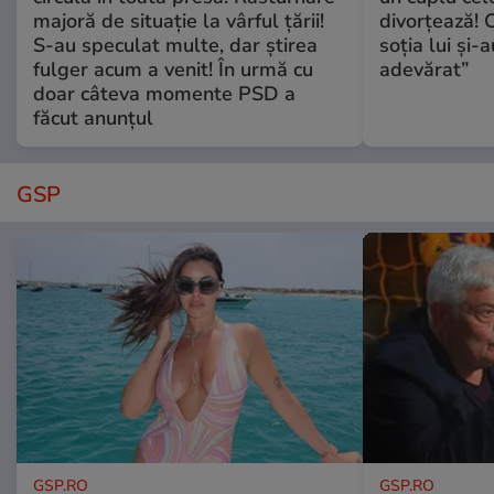
majoră de situație la vârful țării!
divorțează! C
S-au speculat multe, dar știrea
soția lui și-
fulger acum a venit! În urmă cu
adevărat”
doar câteva momente PSD a
făcut anunțul
GSP
GSP.RO
GSP.RO