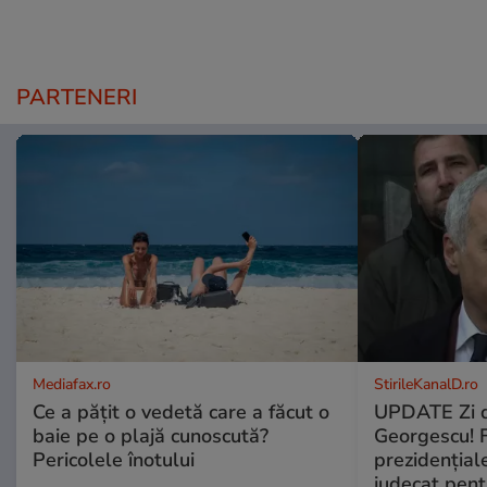
PARTENERI
Mediafax.ro
StirileKanalD.ro
Ce a pățit o vedetă care a făcut o
UPDATE Zi d
baie pe o plajă cunoscută?
Georgescu! F
Pericolele înotului
prezidențiale
judecat pent