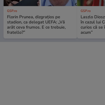
GSP.ro
GSP.ro
Florin Prunea, dizgrațios pe
Laszlo Diosz
stadion, ca delegat UEFA: „Vă
în cazul lui 
arăt ceva frumos. E ce trebuie,
curios că se
fratello?”
acum”