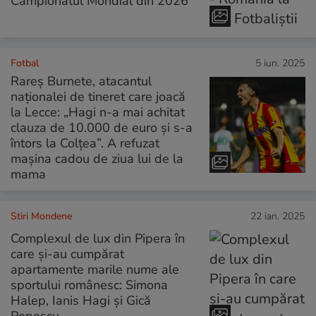
Campionatul Mondial din 2026
Fotbal
5 iun. 2025
Rareș Burnete, atacantul
naționalei de tineret care joacă
la Lecce: „Hagi n-a mai achitat
clauza de 10.000 de euro și s-a
întors la Colțea”. A refuzat
mașina cadou de ziua lui de la
mama
Stiri Mondene
22 ian. 2025
Complexul de lux din Pipera în
care și-au cumpărat
apartamente marile nume ale
sportului românesc: Simona
Halep, Ianis Hagi și Gică
Popescu