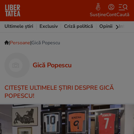
Susține
Cont
Caută
Ultimele știri
Exclusiv
Criză politică
Opinii
Intervi
|
|
Persoane
Gică Popescu
Gică Popescu
CITEŞTE ULTIMELE ŞTIRI DESPRE GICĂ
POPESCU!