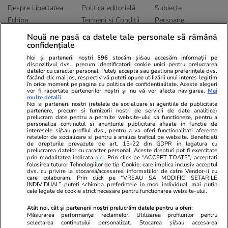
Despre Libertatea
Politica editorială
Subiecte
Echipa
Termeni și Conditii
Persoane
Publicitate
Abonamente
Sitemap
Nouă ne pasă ca datele tale personale să rămână
confidențiale
Politica de
Autori
confidențialitate
Noi și partenerii noștri
596
stocăm și/sau accesăm informații pe
dispozitivul dvs., precum identificatorii cookie unici pentru prelucrarea
datelor cu caracter personal. Puteți accepta sau gestiona preferințele dvs.
Ringier România
făcând clic mai jos, respectiv vă puteți opune utilizării unui interes legitim
în orice moment pe pagina cu politica de confidențialitate. Aceste alegeri
vor fi raportate partenerilor noștri și nu vă vor afecta navigarea.
Mai
Libertatea pentru
ELLE
Locuri de muncă
multe detalii
femei
Noi si partenerii nostri (retelele de socializare si agentiile de publicitate
Gazeta Sporturilor
Imobiliare.ro
partenere, precum si furnizorii nostri de servicii de date analitice)
Unica.ro
prelucram date pentru a permite website-ului sa functioneze, pentru a
Stiri mondene
Jobradar24
personaliza continutul si anunturile publicitare afisate in functie de
Program TV
Calculator sarcina
Imoradar24
interesele si/sau profilul dvs., pentru a va oferi functionalitati aferente
retelelor de socializare si pentru a analiza traficul pe website. Beneficiati
Avantaje
Ajută Copiii
Colecții Libertatea
de drepturile prevazute de art. 15-22 din GDPR in legatura cu
prelucrarea datelor cu caracter personal. Aceste drepturi pot fi exercitate
prin modalitatea indicata
aici
. Prin click pe “ACCEPT TOATE”, acceptati
Pariază responsabil! Decizia ONJN nr. 821/25.09.2025.
folosirea tuturor Tehnologiilor de tip Cookie, care implica inclusiv acceptul
dvs. cu privire la stocarea/accesarea informatiilor de catre Vendor-ii cu
Jocurile de noroc sunt interzise minorilor.
care colaboram. Prin click pe “VREAU SA MODIFIC SETARILE
INDIVIDUAL” puteti schimba preferintele in mod individual, mai putin
cele legate de cookie strict necesare pentru functionarea website-ului.
© 2026 Ringier Romania. Toate drepturile rezervate
Atât noi, cât și partenerii noștri prelucrăm datele pentru a oferi:
Măsurarea performanței reclamelor. Utilizarea profilurilor pentru
selectarea conținutului personalizat. Stocarea și/sau accesarea