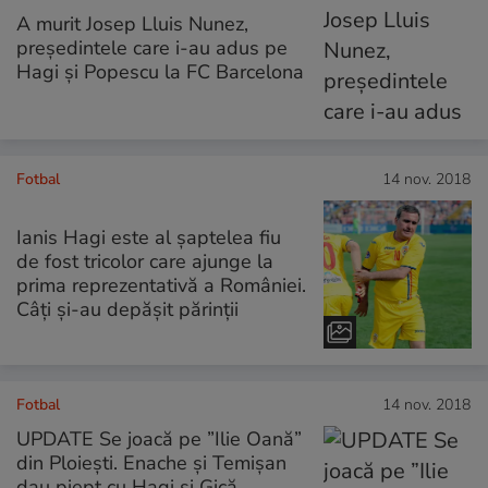
A murit Josep Lluis Nunez,
preşedintele care i-au adus pe
Hagi și Popescu la FC Barcelona
Fotbal
14 nov. 2018
Ianis Hagi este al șaptelea fiu
de fost tricolor care ajunge la
prima reprezentativă a României.
Câți și-au depășit părinții
Fotbal
14 nov. 2018
UPDATE Se joacă pe ”Ilie Oană”
din Ploiești. Enache și Temișan
dau piept cu Hagi și Gică