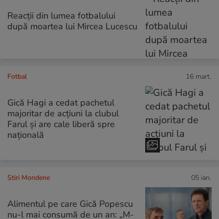
Reacții din lumea fotbalului
după moartea lui Mircea Lucescu
Fotbal
16 mart.
Gică Hagi a cedat pachetul
majoritar de acțiuni la clubul
Farul și are cale liberă spre
națională
Stiri Mondene
05 ian.
Alimentul pe care Gică Popescu
nu-l mai consumă de un an: „M-