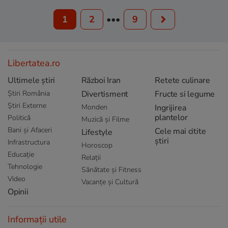
1
2
•••
9
Libertatea.ro
Ultimele știri
Război Iran
Retete culinare
Știri România
Divertisment
Fructe si legume
Știri Externe
Monden
Ingrijirea
plantelor
Politică
Muzică și Filme
Bani și Afaceri
Cele mai citite
Lifestyle
știri
Infrastructura
Horoscop
Educație
Relații
Tehnologie
Sănătate și Fitness
Video
Vacanțe și Cultură
Opinii
Informații utile