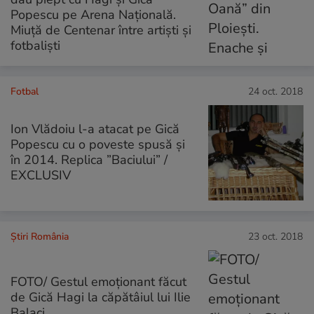
Popescu pe Arena Națională.
Miuță de Centenar între artiști și
fotbaliști
Fotbal
24 oct. 2018
Ion Vlădoiu l-a atacat pe Gică
Popescu cu o poveste spusă și
în 2014. Replica ”Baciului” /
EXCLUSIV
Știri România
23 oct. 2018
FOTO/ Gestul emoționant făcut
de Gică Hagi la căpătâiul lui Ilie
Balaci