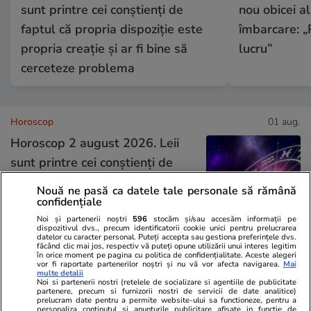
sunt printre cei conștienți de
nou obicei al
faptul că propria dispoziție este
îmbarcare: „
propria creație și ar fi bine să
lucru”
cerceteze problema
Horoscop
01 aug.
Horoscop 2 august 2026. Leii
sunt printre cei conștienți de
faptul că propria dispoziție este
Nouă ne pasă ca datele tale personale să rămână
propria creație și ar fi bine să
confidențiale
cerceteze problema
Noi și partenerii noștri
596
stocăm și/sau accesăm informații pe
dispozitivul dvs., precum identificatorii cookie unici pentru prelucrarea
datelor cu caracter personal. Puteți accepta sau gestiona preferințele dvs.
făcând clic mai jos, respectiv vă puteți opune utilizării unui interes legitim
în orice moment pe pagina cu politica de confidențialitate. Aceste alegeri
vor fi raportate partenerilor noștri și nu vă vor afecta navigarea.
Mai
Lifestyle
30 iul.
multe detalii
Noi si partenerii nostri (retelele de socializare si agentiile de publicitate
partenere, precum si furnizorii nostri de servicii de date analitice)
prelucram date pentru a permite website-ului sa functioneze, pentru a
Ce vase de gătit îți trebuie dacă
personaliza continutul si anunturile publicitare afisate in functie de