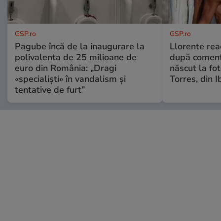
GSP.ro
GSP.ro
Pagube încă de la inaugurare la
Llorente rea
polivalenta de 25 milioane de
după comenta
euro din România: „Dragi
născut la fot
«specialiști» în vandalism și
Torres, din I
tentative de furt”