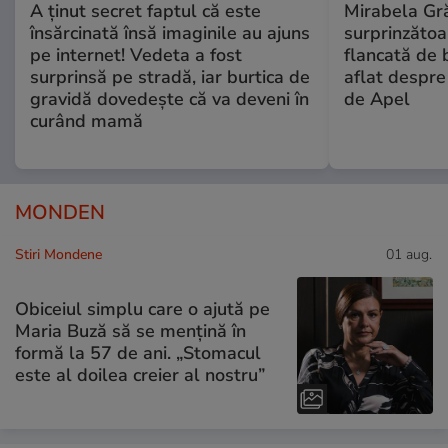
A ținut secret faptul că este
Mirabela Gră
însărcinată însă imaginile au ajuns
surprinzătoar
pe internet! Vedeta a fost
flancată de 
surprinsă pe stradă, iar burtica de
aflat despre
gravidă dovedește că va deveni în
de Apel
curând mamă
MONDEN
Stiri Mondene
01 aug.
Obiceiul simplu care o ajută pe
Maria Buză să se mențină în
formă la 57 de ani. „Stomacul
este al doilea creier al nostru”