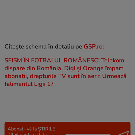
Citește schema în detaliu pe
GSP.ro
:
SEISM ÎN FOTBALUL ROMÂNESC! Telekom
dispare din România, Digi și Orange împart
abonații, drepturile TV sunt în aer » Urmează
falimentul Ligii 1?
Abonați-vă la
ȘTIRILE
ZILEI
pentru a fi la