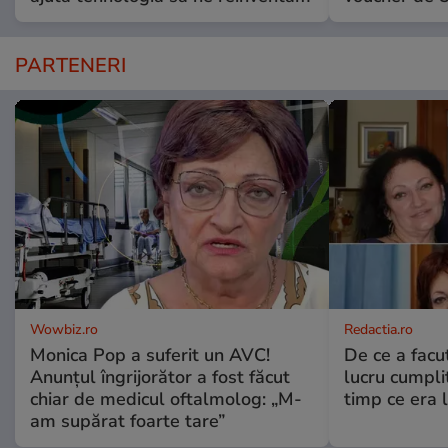
PARTENERI
Wowbiz.ro
Redactia.ro
Monica Pop a suferit un AVC!
De ce a fac
Anunțul îngrijorător a fost făcut
lucru cumplit
chiar de medicul oftalmolog: „M-
timp ce era 
am supărat foarte tare”