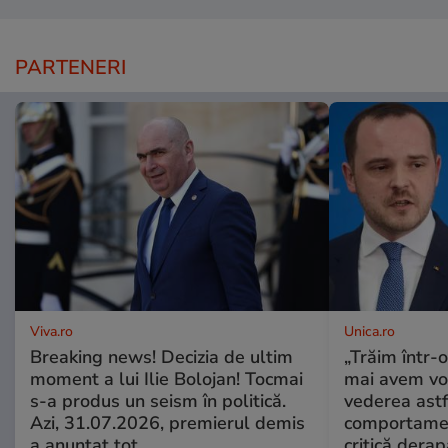
PARTENERI
Viva.ro
Unica.ro
Breaking news! Decizia de ultim
„Trăim într-
moment a lui Ilie Bolojan! Tocmai
mai avem vo
s-a produs un seism în politică.
vederea astf
Azi, 31.07.2026, premierul demis
comportamen
a anunțat tot
critică derap