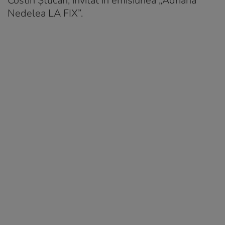
Costin Ștucan, invitat în emisiunea „Adriana
Nedelea LA FIX”.