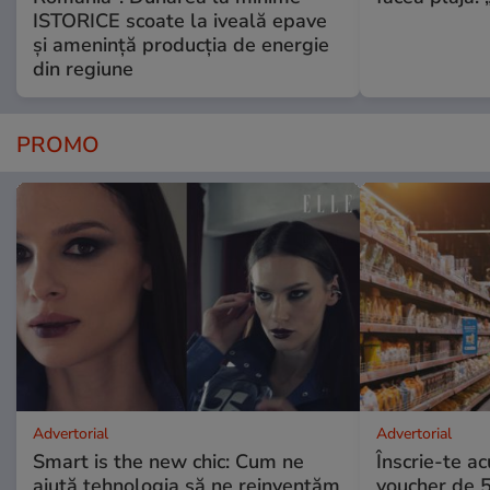
ISTORICE scoate la iveală epave
și amenință producția de energie
din regiune
PROMO
Advertorial
Advertorial
Smart is the new chic: Cum ne
Înscrie-te ac
ajută tehnologia să ne reinventăm
voucher de 5