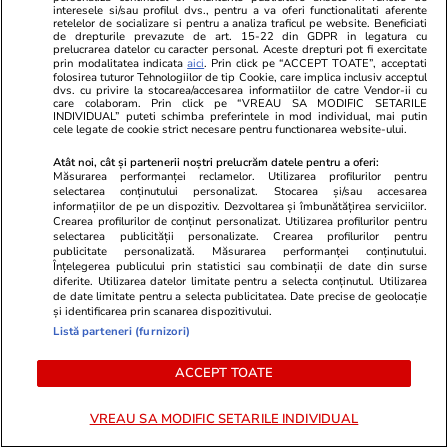
interesele si/sau profilul dvs., pentru a va oferi functionalitati aferente
te muți singur – ustensile pe
retelelor de socializare si pentru a analiza traficul pe website. Beneficiati
de drepturile prevazute de art. 15-22 din GDPR in legatura cu
care trebuie să le ai în bucătărie
prelucrarea datelor cu caracter personal. Aceste drepturi pot fi exercitate
prin modalitatea indicata
aici
. Prin click pe “ACCEPT TOATE”, acceptati
folosirea tuturor Tehnologiilor de tip Cookie, care implica inclusiv acceptul
dvs. cu privire la stocarea/accesarea informatiilor de catre Vendor-ii cu
care colaboram. Prin click pe “VREAU SA MODIFIC SETARILE
INDIVIDUAL” puteti schimba preferintele in mod individual, mai putin
cele legate de cookie strict necesare pentru functionarea website-ului.
Lifestyle
31 iul.
Atât noi, cât și partenerii noștri prelucrăm datele pentru a oferi:
Măsurarea performanței reclamelor. Utilizarea profilurilor pentru
selectarea conținutului personalizat. Stocarea și/sau accesarea
informațiilor de pe un dispozitiv. Dezvoltarea și îmbunătățirea serviciilor.
Ulei de perilla – ce este și ce
Crearea profilurilor de conținut personalizat. Utilizarea profilurilor pentru
selectarea publicității personalizate. Crearea profilurilor pentru
beneficii are
publicitate personalizată. Măsurarea performanței conținutului.
Înțelegerea publicului prin statistici sau combinații de date din surse
diferite. Utilizarea datelor limitate pentru a selecta conținutul. Utilizarea
de date limitate pentru a selecta publicitatea. Date precise de geolocație
și identificarea prin scanarea dispozitivului.
Listă parteneri (furnizori)
Lifestyle
31 iul.
ACCEPT TOATE
Cum poate fi consumat
VREAU SA MODIFIC SETARILE INDIVIDUAL