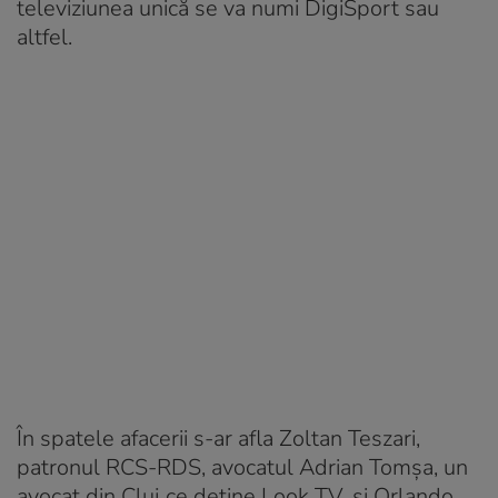
televiziunea unică se va numi DigiSport sau
altfel.
În spatele afacerii s-ar afla Zoltan Teszari,
patronul RCS-RDS, avocatul Adrian Tomșa, un
avocat din Cluj ce deține Look TV, și Orlando