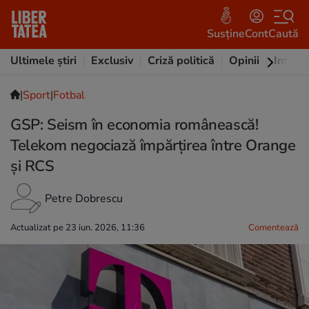
Susține
Cont
Caută
Ultimele știri
Exclusiv
Criză politică
Opinii
Intervi
|
Sport
|
Fotbal
GSP: Seism în economia românească!
Telekom negociază împărțirea între Orange
și RCS
Petre Dobrescu
Actualizat pe 23 iun. 2026, 11:36
Comentează