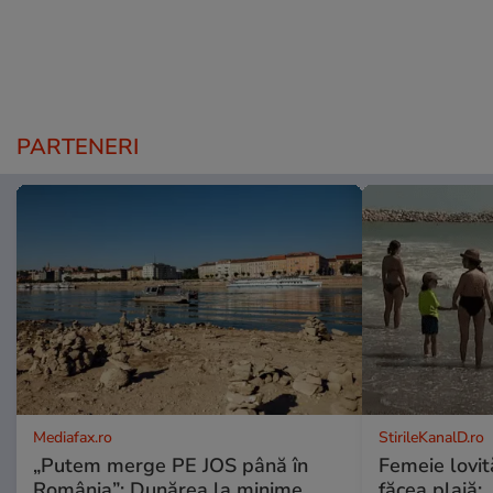
PARTENERI
Mediafax.ro
StirileKanalD.ro
„Putem merge PE JOS până în
Femeie lovit
România”: Dunărea la minime
făcea plajă: „