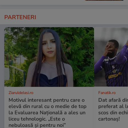
PARTENERI
ZiaruldeIasi.ro
Fanatik.ro
Motivul interesant pentru care o
Dat afară di
elevă din rural cu o medie de top
preferat al l
la Evaluarea Națională a ales un
scos din ech
liceu tehnologic. „Este o
cartonaş!
nebuloasă și pentru noi”