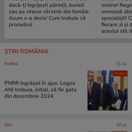
dacă-ți îngrijești părinții, bunicii
oricine! Regi
sau pe cineva vârstnic din familie.
urmează zilni
Acum s-a decis! Cum trebuie să
specialiști! 
procedezi
fiecare zi și 
acestui stil 
ȘTIRI ROMÂNIA
Politică
31 iul.
Analiză
PNRR îngrășat în ajun. Legea
ANI trebuia, inițial, să fie gata
din decembrie 2024
Ştiri
29 iul.