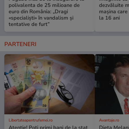
polivalenta de 25 milioane de
dezvăluite m
euro din România: „Dragi
mașina care 
«specialiști» în vandalism și
la 16 ani
tentative de furt”
PARTENERI
Libertateapentrufemei.ro
Avantaje.ro
Atenție! Poți primi bani de la stat
Dieta Melan