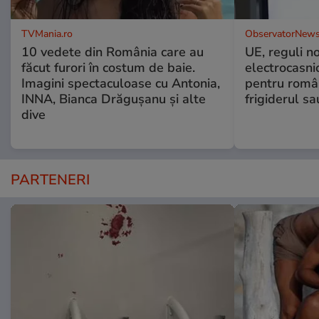
TVMania.ro
ObservatorNews
10 vedete din România care au
UE, reguli n
făcut furori în costum de baie.
electrocasni
Imagini spectaculoase cu Antonia,
pentru români
INNA, Bianca Drăgușanu și alte
frigiderul sa
dive
PARTENERI