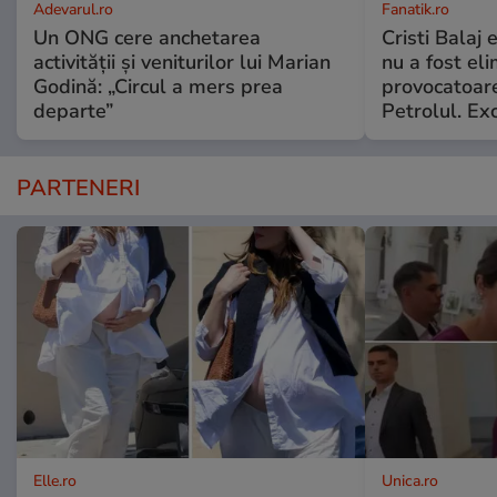
Adevarul.ro
Fanatik.ro
Un ONG cere anchetarea
Cristi Balaj
activității și veniturilor lui Marian
nu a fost el
Godină: „Circul a mers prea
provocatoare
departe”
Petrolul. Exc
PARTENERI
Elle.ro
Unica.ro