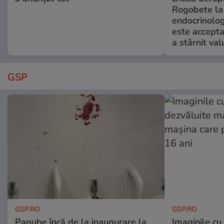
Rogobete la
endocrinolog
este accepta
a stârnit valu
GSP
GSP.RO
GSP.RO
Pagube încă de la inaugurare la
Imaginile cu