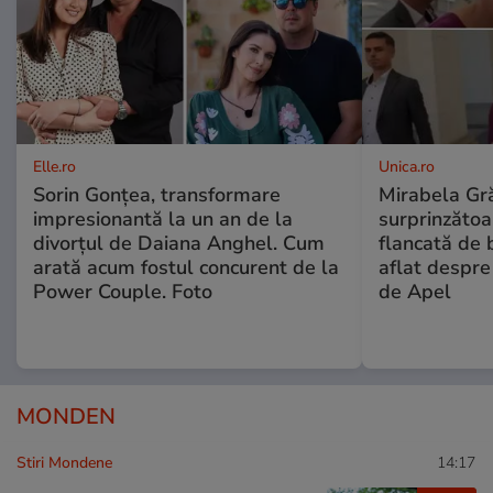
Elle.ro
Unica.ro
Sorin Gonțea, transformare
Mirabela Gră
impresionantă la un an de la
surprinzătoar
divorțul de Daiana Anghel. Cum
flancată de 
arată acum fostul concurent de la
aflat despre
Power Couple. Foto
de Apel
MONDEN
Stiri Mondene
14:17