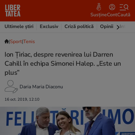
Susține
Cont
Caută
Ultimele știri
Exclusiv
Criză politică
Opinii
Intervi
|
Sport
|
Tenis
Ion Țiriac, despre revenirea lui Darren
Cahill în echipa Simonei Halep. „Este un
plus”
Daria Maria Diaconu
16 oct. 2019, 12:10