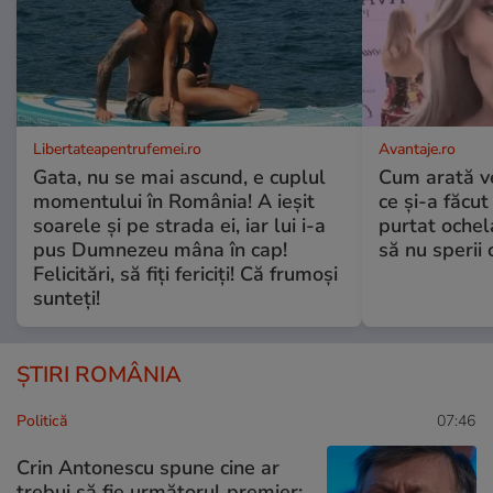
Libertateapentrufemei.ro
Avantaje.ro
Gata, nu se mai ascund, e cuplul
Cum arată v
momentului în România! A ieșit
ce și-a făcut
soarele și pe strada ei, iar lui i-a
purtat ochel
pus Dumnezeu mâna în cap!
să nu sperii c
Felicitări, să fiți fericiți! Că frumoși
sunteți!
ȘTIRI ROMÂNIA
Politică
07:46
Crin Antonescu spune cine ar
trebui să fie următorul premier: