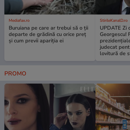
Mediafax.ro
StirileKanalD.ro
Buruiana pe care ar trebui să o ții
UPDATE Zi d
departe de grădină cu orice preț
Georgescu! F
și cum previi apariția ei
prezidențiale
judecat pent
lovitură de s
PROMO