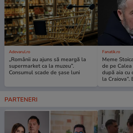
Adevarul.ro
Fanatik.ro
„Românii au ajuns să meargă la
Meme Stoica
supermarket ca la muzeu”.
de pe Calea V
Consumul scade de șase luni
după aia cu 
la Craiova”. 
PARTENERI