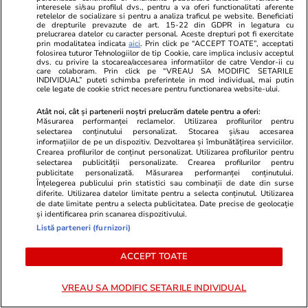
interesele si/sau profilul dvs., pentru a va oferi functionalitati aferente
retelelor de socializare si pentru a analiza traficul pe website. Beneficiati
de drepturile prevazute de art. 15-22 din GDPR in legatura cu
Cum se scrie corect: bineînțeles
prelucrarea datelor cu caracter personal. Aceste drepturi pot fi exercitate
prin modalitatea indicata
aici
. Prin click pe “ACCEPT TOATE”, acceptati
sau bine înțeles
folosirea tuturor Tehnologiilor de tip Cookie, care implica inclusiv acceptul
dvs. cu privire la stocarea/accesarea informatiilor de catre Vendor-ii cu
care colaboram. Prin click pe “VREAU SA MODIFIC SETARILE
INDIVIDUAL” puteti schimba preferintele in mod individual, mai putin
cele legate de cookie strict necesare pentru functionarea website-ului.
Atât noi, cât și partenerii noștri prelucrăm datele pentru a oferi:
Știri România
13:00
Măsurarea performanței reclamelor. Utilizarea profilurilor pentru
selectarea conținutului personalizat. Stocarea și/sau accesarea
Curs de prim ajutor pentru
Interviu
informațiilor de pe un dispozitiv. Dezvoltarea și îmbunătățirea serviciilor.
Crearea profilurilor de conținut personalizat. Utilizarea profilurilor pentru
animale din România. Ce
selectarea publicității personalizate. Crearea profilurilor pentru
publicitate personalizată. Măsurarea performanței conținutului.
trebuie să știi dacă întâlnești un
Înțelegerea publicului prin statistici sau combinații de date din surse
diferite. Utilizarea datelor limitate pentru a selecta conținutul. Utilizarea
animal aflat în pericol. Corina
de date limitate pentru a selecta publicitatea. Date precise de geolocație
și identificarea prin scanarea dispozitivului.
Fierbințeanu: „Uneori, cel mai
Listă parteneri (furnizori)
bun ajutor pe care îl poți oferi
este să știi ce să nu faci”
ACCEPT TOATE
VREAU SA MODIFIC SETARILE INDIVIDUAL
Știri România
12:30