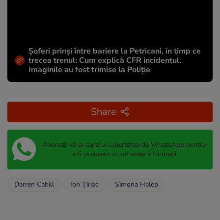
Șoferi prinși între bariere la Petricani, în timp ce
trecea trenul: Cum explică CFR incidentul.
Imaginile au fost trimise la Poliție
Share
Abonați-vă la canalul Libertatea de WhatsApp pentru
a fi la curent cu ultimele informații
Darren Cahill
Ion Țiriac
Simona Halep