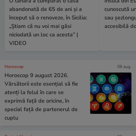
O tânără a cumpărat o casă
Insula din E
abandonată de 65 de ani și a
cunoscută un
început să o renoveze, în Sicilia:
sau șezlongur
„Știam că nu voi mai găsi
accesibilă d
niciodată un loc ca acesta” |
VIDEO
Horoscop
08 aug.
Horoscop 9 august 2026.
Vărsătorii este esențial să fie
atenți la felul în care se
exprimă față de oricine, în
special față de partenerul de
cuplu