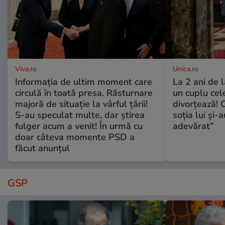
Viva.ro
Unica.ro
Informația de ultim moment care
La 2 ani de 
circulă în toată presa. Răsturnare
un cuplu ce
majoră de situație la vârful țării!
divorțează! C
S-au speculat multe, dar știrea
soția lui și-
fulger acum a venit! În urmă cu
adevărat”
doar câteva momente PSD a
făcut anunțul
GSP