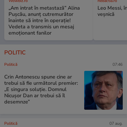
Wowbiz.ro
Redactia.ro
„Am intrat în metastază” Alina
Leo Messi, î
Pușcău, anunț cutremurător
veșnică
înainte să intre în operație!
Vedeta a transmis un mesaj
emoționant fanilor
POLITIC
Politică
07:46
Crin Antonescu spune cine ar
trebui să fie următorul premier:
„E singura soluție. Domnul
Nicușor Dan ar trebui să îl
desemnze”
Politică
07 aug.