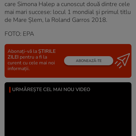
care Simona Halep a cunoscut două dintre cele
mai mari succese: locul 1 mondial și primul titlu
de Mare Șlem, la Roland Garros 2018.
FOTO: EPA
Abonați-vă la
ȘTIRILE
ZILEI
pentru a fi la
ABONEAZĂ-TE
curent cu cele mai noi
informații.
URMĂREȘTE CEL MAI NOU VIDEO