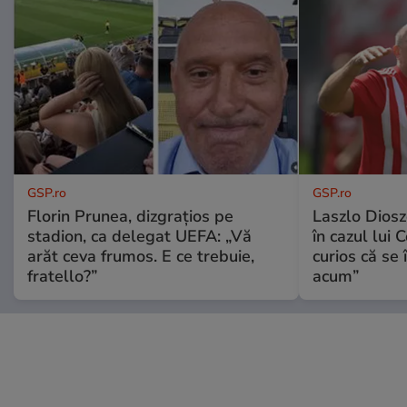
GSP.ro
GSP.ro
Florin Prunea, dizgrațios pe
Laszlo Diosz
stadion, ca delegat UEFA: „Vă
în cazul lui 
arăt ceva frumos. E ce trebuie,
curios că se
fratello?”
acum”