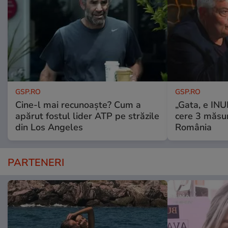
GSP.RO
GSP.RO
Cine-l mai recunoaște? Cum a
„Gata, e IN
apărut fostul lider ATP pe străzile
cere 3 măsu
din Los Angeles
România
PARTENERI