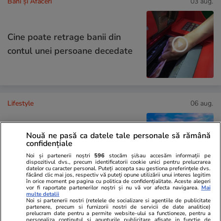
Bani și Afaceri
03 aug.
Cine poate retrage banii din
contul unei persoane decedate
Lifestyle
06 aug.
30 de expresii în turcă esențiale
Nouă ne pasă ca datele tale personale să rămână
confidențiale
pentru vacanță: de la bazar la
Noi și partenerii noștri
596
stocăm și/sau accesăm informații pe
plajă
dispozitivul dvs., precum identificatorii cookie unici pentru prelucrarea
datelor cu caracter personal. Puteți accepta sau gestiona preferințele dvs.
făcând clic mai jos, respectiv vă puteți opune utilizării unui interes legitim
în orice moment pe pagina cu politica de confidențialitate. Aceste alegeri
vor fi raportate partenerilor noștri și nu vă vor afecta navigarea.
Mai
multe detalii
Noi si partenerii nostri (retelele de socializare si agentiile de publicitate
Lifestyle
04 aug.
partenere, precum si furnizorii nostri de servicii de date analitice)
prelucram date pentru a permite website-ului sa functioneze, pentru a
personaliza continutul si anunturile publicitare afisate in functie de