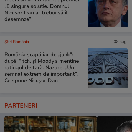
„E singura soluție. Domnul
Nicușor Dan ar trebui să îl
desemnze”
Știri România
08 aug.
România scapă iar de „junk”:
după Fitch, și Moody’s menține
ratingul de țară. Nazare: „Un
semnal extrem de important”.
Ce spune Nicușor Dan
PARTENERI