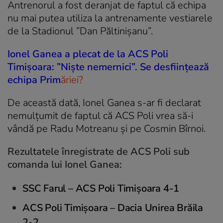
Antrenorul a fost deranjat de faptul că echipa
nu mai putea utiliza la antrenamente vestiarele
de la Stadionul ”Dan Păltinişanu”.
Ionel Ganea a plecat de la ACS Poli
Timișoara: ”Niște nemernici”. Se desființează
echipa Prim
ăriei?
De această dată, Ionel Ganea s-ar fi declarat
nemulţumit de faptul că ACS Poli vrea să-i
vândă pe Radu Motreanu şi pe Cosmin Bîrnoi.
Rezultatele înregistrate de ACS Poli sub
comanda lui Ionel Ganea:
SSC Farul – ACS Poli Timişoara 4-1
ACS Poli Timişoara – Dacia Unirea Brăila
2-2