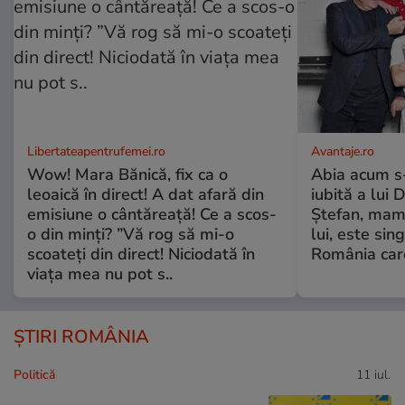
Libertateapentrufemei.ro
Avantaje.ro
Wow! Mara Bănică, fix ca o
Abia acum s-
leoaică în direct! A dat afară din
iubită a lui 
emisiune o cântăreață! Ce a scos-
Ștefan, mama 
o din minți? ”Vă rog să mi-o
lui, este si
scoateți din direct! Niciodată în
România care
viața mea nu pot s..
ȘTIRI ROMÂNIA
Politică
11 iul.