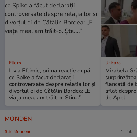
Elle.ro
Unica.ro
Livia Eftimie, prima reacție după
Mirabela Gră
ce Spike a făcut declarații
surprinzătoar
controversate despre relația lor și
flancată de 
divorțul ei de Cătălin Bordea: „E
aflat despre
viața mea, am trăit-o. Știu…”
de Apel
MONDEN
Stiri Mondene
11 iul.