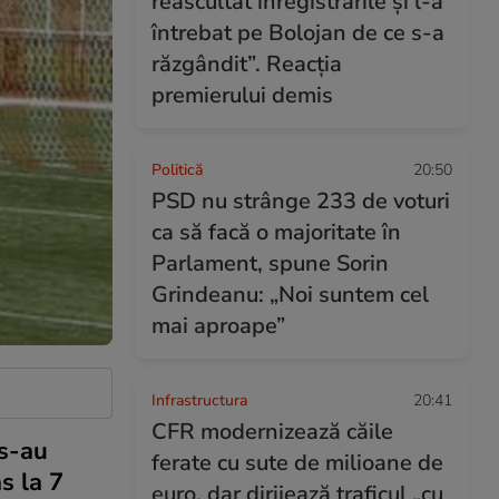
reascultat înregistrările și l-a
întrebat pe Bolojan de ce s-a
răzgândit”. Reacția
premierului demis
Politică
20:50
PSD nu strânge 233 de voturi
ca să facă o majoritate în
Parlament, spune Sorin
Grindeanu: „Noi suntem cel
mai aproape”
Infrastructura
20:41
CFR modernizează căile
 s-au
ferate cu sute de milioane de
s la 7
euro, dar dirijează traficul „cu