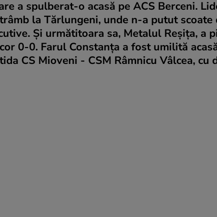
care a spulberat-o acasă pe ACS Berceni. Lid
 strâmb la Tărlungeni, unde n-a putut scoate
cutive. Şi următitoara sa, Metalul Reşiţa, a p
cor 0-0. Farul Constanţa a fost umilită acas
partida CS Mioveni - CSM Râmnicu Vâlcea, cu 