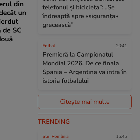
erul din
telefonul și bicicleta”: „Se
 decât un
îndreaptă spre «siguranța»
ierdut
grecească”
ă de SC
două
Fotbal
20:41
Premieră la Campionatul
Mondial 2026. De ce finala
Spania – Argentina va intra în
istoria fotbalului
Citește mai multe
TRENDING
Știri România
15:45