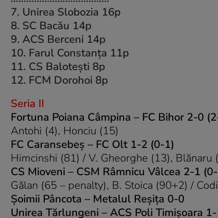
7. Unirea Slobozia 16p
8. SC Bacău 14p
9. ACS Berceni 14p
10. Farul Constanţa 11p
11. CS Baloteşti 8p
12. FCM Dorohoi 8p
Seria II
Fortuna Poiana Câmpina – FC Bihor 2-0 (2
Antohi (4), Honciu (15)
FC Caransebeş – FC Olt 1-2 (0-1)
Himcinshi (81) / V. Gheorghe (13), Blănaru 
CS Mioveni – CSM Râmnicu Vâlcea 2-1 (0-
Gălan (65 – penalty), B. Stoica (90+2) / Cod
Şoimii Pâncota – Metalul Reşiţa 0-0
Unirea Tărlungeni – ACS Poli Timişoara 1-