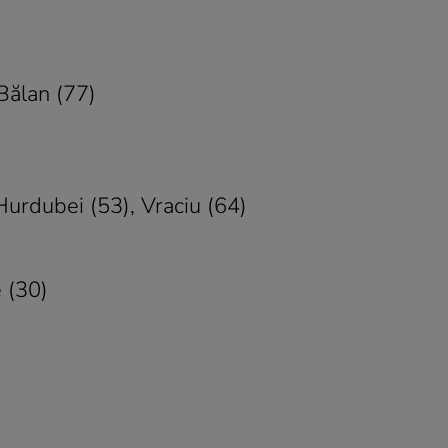
Bălan (77)
 Hurdubei (53), Vraciu (64)
 (30)