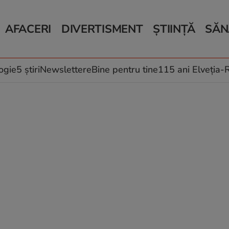
AFACERI
DIVERTISMENT
ȘTIINȚĂ
SĂN
Bani și Afaceri
Monden
Știri Știință
Știri 
Auto
Horoscop
Schimbări climati
Relații
Locuri de muncă
Muzică și Filme
Rețete
ogie
5 știri
Newslettere
Bine pentru tine
115 ani Elveția
Imobiliare.ro
Vacanțe și Cultură
Fructe
eJobs.ro
Îngriji