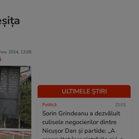
eşiţa
 nov. 2014, 13:08
ă
ULTIMELE ȘTIRI
Politică
21:01
Sorin Grindeanu a dezvăluit
culisele negocierilor dintre
Nicușor Dan și partide: „A