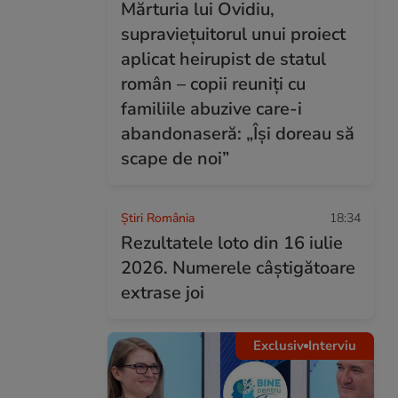
Mărturia lui Ovidiu,
supraviețuitorul unui proiect
aplicat heirupist de statul
român – copii reuniți cu
familiile abuzive care-i
abandonaseră: „Își doreau să
scape de noi”
Știri România
18:34
Rezultatele loto din 16 iulie
2026. Numerele câștigătoare
extrase joi
Exclusiv
Interviu