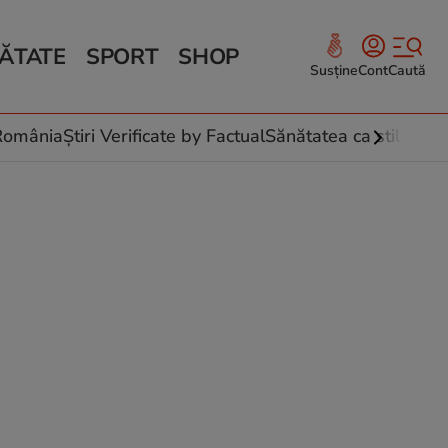
ĂTATE
SPORT
SHOP
Susține
Cont
Caută
Sănătate și Fitness
ce
 culinare
-România
Știri Verificate by Factual
Sănătatea ca stil de vi
 și legume
rea plantelor