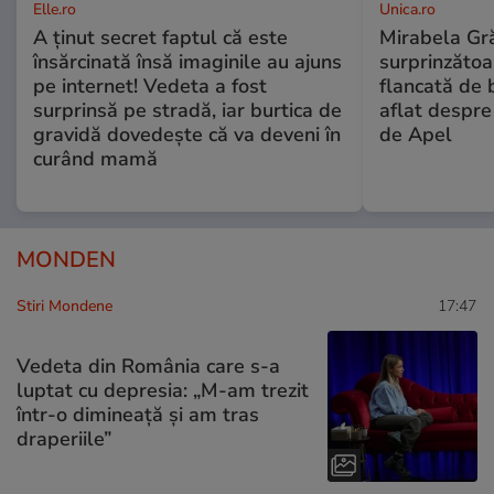
Elle.ro
Unica.ro
A ținut secret faptul că este
Mirabela Gră
însărcinată însă imaginile au ajuns
surprinzătoar
pe internet! Vedeta a fost
flancată de 
surprinsă pe stradă, iar burtica de
aflat despre
gravidă dovedește că va deveni în
de Apel
curând mamă
MONDEN
Stiri Mondene
17:47
Vedeta din România care s-a
luptat cu depresia: „M-am trezit
într-o dimineață și am tras
draperiile”