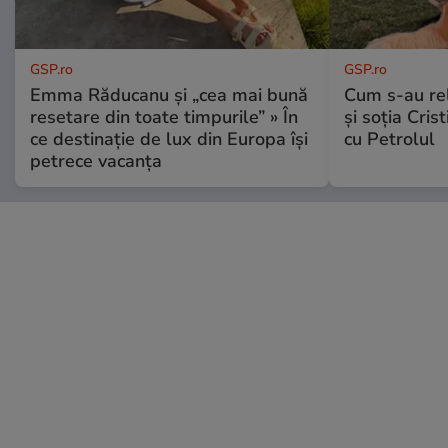
GSP.ro
GSP.ro
Emma Răducanu și „cea mai bună
Cum s-au re
resetare din toate timpurile” » În
și soția Cris
ce destinație de lux din Europa își
cu Petrolul
petrece vacanța