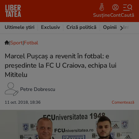
Susține
Cont
Caută
Ultimele știri
Exclusiv
Criză politică
Opinii
Intervi
|
Sport
|
Fotbal
Marcel Pușcaș a revenit în fotbal: e
președinte la FC U Craiova, echipa lui
Mititelu
Petre Dobrescu
11 oct. 2018, 18:36
Comentează