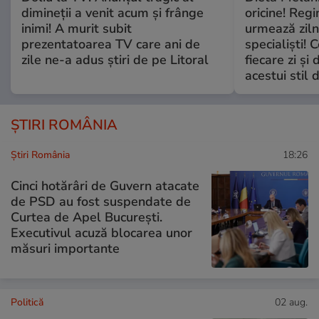
dimineții a venit acum și frânge
oricine! Regi
inimi! A murit subit
urmează zilni
prezentatoarea TV care ani de
specialiști! 
zile ne-a adus știri de pe Litoral
fiecare zi și 
acestui stil 
ȘTIRI ROMÂNIA
Știri România
18:26
Cinci hotărâri de Guvern atacate
de PSD au fost suspendate de
Curtea de Apel București.
Executivul acuză blocarea unor
măsuri importante
Politică
02 aug.