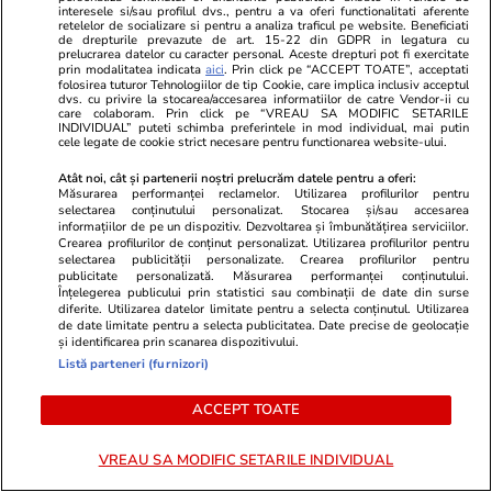
interesele si/sau profilul dvs., pentru a va oferi functionalitati aferente
retelelor de socializare si pentru a analiza traficul pe website. Beneficiati
de drepturile prevazute de art. 15-22 din GDPR in legatura cu
prelucrarea datelor cu caracter personal. Aceste drepturi pot fi exercitate
Opinii
08:00
prin modalitatea indicata
aici
. Prin click pe “ACCEPT TOATE”, acceptati
folosirea tuturor Tehnologiilor de tip Cookie, care implica inclusiv acceptul
dvs. cu privire la stocarea/accesarea informatiilor de catre Vendor-ii cu
Identitate națională și identitate
care colaboram. Prin click pe “VREAU SA MODIFIC SETARILE
INDIVIDUAL” puteti schimba preferintele in mod individual, mai putin
europeană. De ce conflictul
cele legate de cookie strict necesare pentru functionarea website-ului.
celor două noțiuni nu e nici
Atât noi, cât și partenerii noștri prelucrăm datele pentru a oferi:
Măsurarea performanței reclamelor. Utilizarea profilurilor pentru
fructuos, nici inevitabil
selectarea conținutului personalizat. Stocarea și/sau accesarea
informațiilor de pe un dispozitiv. Dezvoltarea și îmbunătățirea serviciilor.
Crearea profilurilor de conținut personalizat. Utilizarea profilurilor pentru
selectarea publicității personalizate. Crearea profilurilor pentru
publicitate personalizată. Măsurarea performanței conținutului.
Opinii
02 aug.
Înțelegerea publicului prin statistici sau combinații de date din surse
diferite. Utilizarea datelor limitate pentru a selecta conținutul. Utilizarea
de date limitate pentru a selecta publicitatea. Date precise de geolocație
și identificarea prin scanarea dispozitivului.
După APEL, România păstrează
Listă parteneri (furnizori)
ratingul de investiții (la nivelul
Botswanei)
ACCEPT TOATE
VREAU SA MODIFIC SETARILE INDIVIDUAL