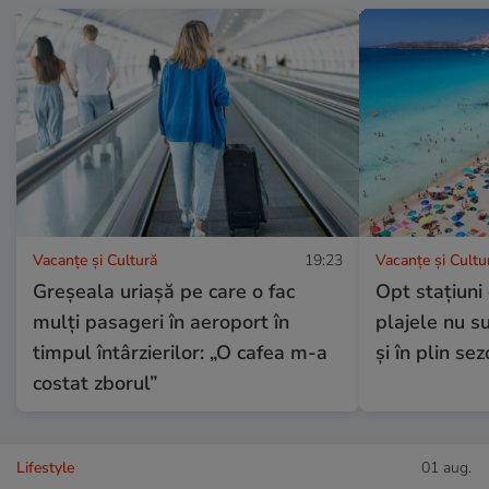
Vacanțe și Cultură
19:23
Vacanțe și Cultu
Greșeala uriașă pe care o fac
Opt stațiuni
mulți pasageri în aeroport în
plajele nu s
timpul întârzierilor: „O cafea m-a
și în plin se
costat zborul”
Lifestyle
01 aug.