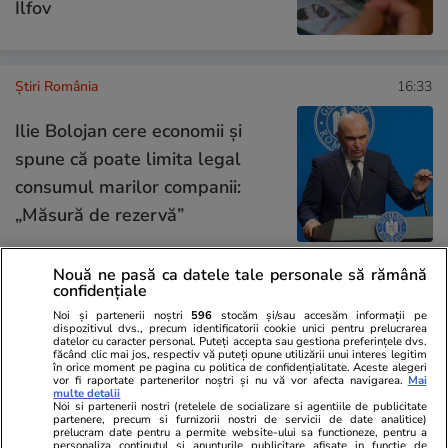
Ilfov
Știri România
16:33
Ilie Bolojan cere economii și
spune că poate limita legal
consumul marilor companii:
„Măsură de rezervă”
Nouă ne pasă ca datele tale personale să rămână
confidențiale
Opinii
08:30
Noi și partenerii noștri
596
stocăm și/sau accesăm informații pe
dispozitivul dvs., precum identificatorii cookie unici pentru prelucrarea
De ce Nicușor Dan ar trebui să
datelor cu caracter personal. Puteți accepta sau gestiona preferințele dvs.
făcând clic mai jos, respectiv vă puteți opune utilizării unui interes legitim
contribuie cu idei la Bruxelles
în orice moment pe pagina cu politica de confidențialitate. Aceste alegeri
vor fi raportate partenerilor noștri și nu vă vor afecta navigarea.
Mai
pentru operaționalizarea
multe detalii
Noi si partenerii nostri (retelele de socializare si agentiile de publicitate
Articolului 42.7
partenere, precum si furnizorii nostri de servicii de date analitice)
prelucram date pentru a permite website-ului sa functioneze, pentru a
personaliza continutul si anunturile publicitare afisate in functie de