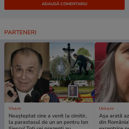
PARTENERI
Viva.ro
Unica.ro
Neașteptat cine a venit la cimitir,
Așa arată az
la parastasul de un an pentru Ion
din România!
Iliescu! Toți cei prezenți au
excentrice pe