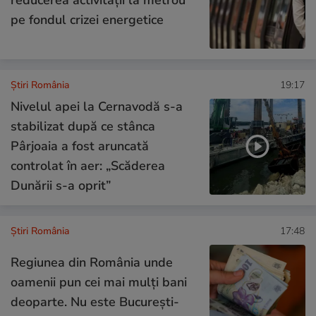
pe fondul crizei energetice
Știri România
19:17
Nivelul apei la Cernavodă s-a
stabilizat după ce stânca
Pârjoaia a fost aruncată
controlat în aer: „Scăderea
Dunării s-a oprit”
Știri România
17:48
Regiunea din România unde
oamenii pun cei mai mulți bani
deoparte. Nu este București-