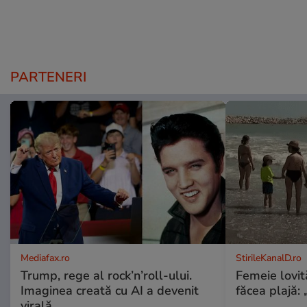
PARTENERI
Mediafax.ro
StirileKanalD.ro
Trump, rege al rock’n’roll-ului.
Femeie lovit
Imaginea creată cu AI a devenit
făcea plajă: „
virală