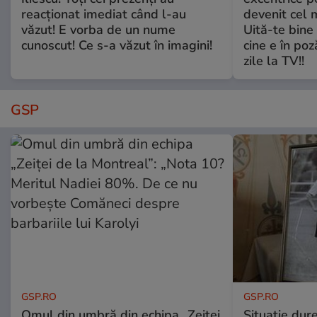
reacționat imediat când l-au
devenit cel 
văzut! E vorba de un nume
Uită-te bine 
cunoscut! Ce s-a văzut în imagini!
cine e în poz
zile la TV!!
GSP
GSP.RO
GSP.RO
Omul din umbră din echipa „Zeiței
Situație dur