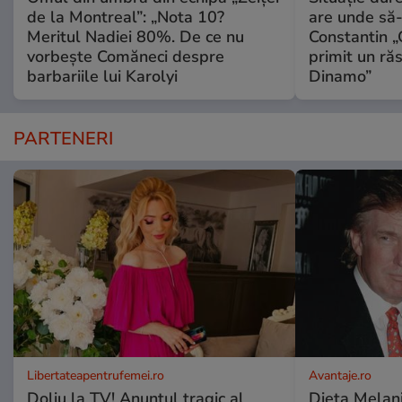
de la Montreal”: „Nota 10?
are unde să-
Meritul Nadiei 80%. De ce nu
Constantin 
vorbește Comăneci despre
primit un ră
barbariile lui Karolyi
Dinamo”
PARTENERI
Libertateapentrufemei.ro
Avantaje.ro
Doliu la TV! Anunțul tragic al
Dieta Melan