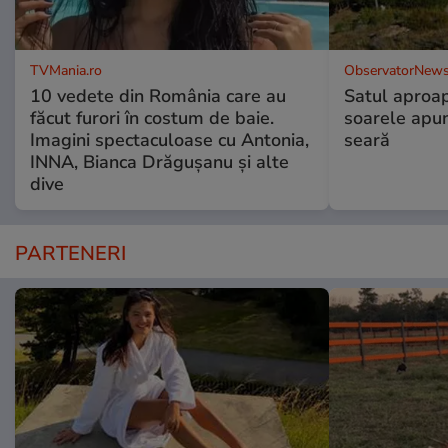
TVMania.ro
ObservatorNews
10 vedete din România care au
Satul aproa
făcut furori în costum de baie.
soarele apun
Imagini spectaculoase cu Antonia,
seară
INNA, Bianca Drăgușanu și alte
dive
PARTENERI