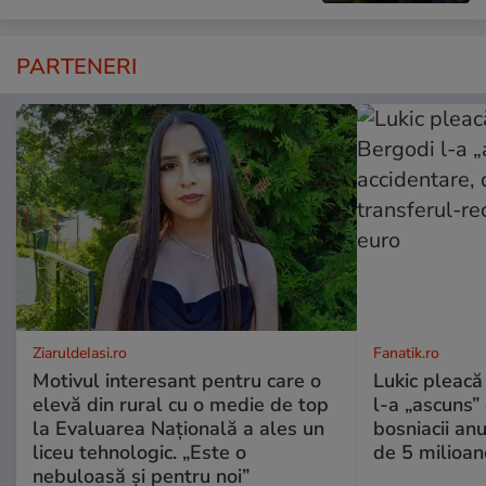
PARTENERI
ZiaruldeIasi.ro
Fanatik.ro
Motivul interesant pentru care o
Lukic pleacă
elevă din rural cu o medie de top
l-a „ascuns” 
la Evaluarea Națională a ales un
bosniacii an
liceu tehnologic. „Este o
de 5 milioan
nebuloasă și pentru noi”