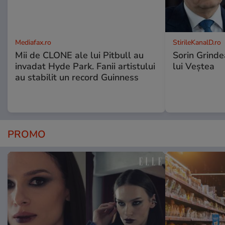
Mediafax.ro
StirileKanalD.ro
Mii de CLONE ale lui Pitbull au
Sorin Grinde
invadat Hyde Park. Fanii artistului
lui Veștea
au stabilit un record Guinness
PROMO