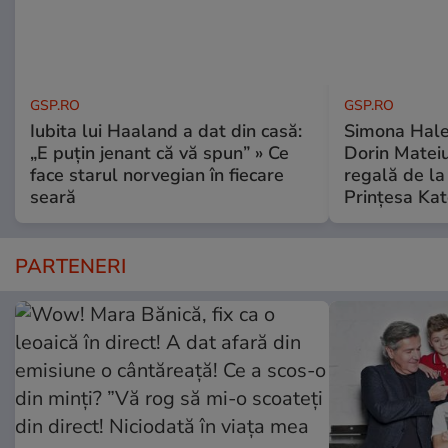
GSP.RO
GSP.RO
Iubita lui Haaland a dat din casă:
Simona Halep
„E puțin jenant că vă spun” » Ce
Dorin Mateiu,
face starul norvegian în fiecare
regală de l
seară
Prințesa Kat
PARTENERI