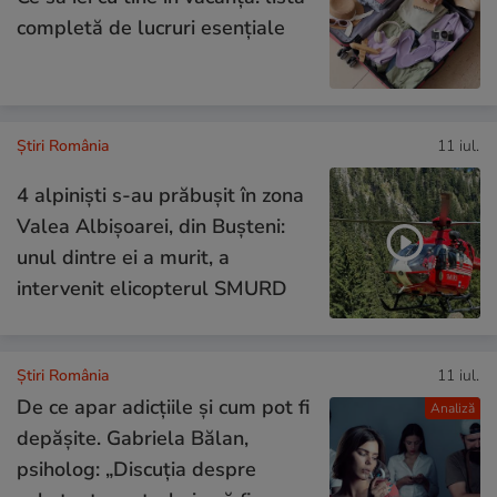
completă de lucruri esențiale
Știri România
11 iul.
4 alpiniști s-au prăbușit în zona
Valea Albișoarei, din Bușteni:
unul dintre ei a murit, a
intervenit elicopterul SMURD
Știri România
11 iul.
De ce apar adicțiile și cum pot fi
Analiză
depășite. Gabriela Bălan,
psiholog: „Discuția despre