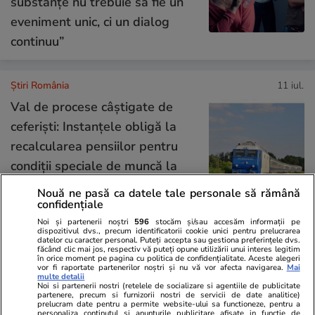
substanțe nu trebuie să fie un
eveniment unic, ci un dialog
continuu”
Știri România
11 iul.
Val de procese câștigate de
ceferiști: Instanțele obligă la
recalcularea pensiilor pentru
condiții speciale de muncă la
CFR
Nouă ne pasă ca datele tale personale să rămână
confidențiale
Noi și partenerii noștri
596
stocăm și/sau accesăm informații pe
Știri România
11 iul.
dispozitivul dvs., precum identificatorii cookie unici pentru prelucrarea
datelor cu caracter personal. Puteți accepta sau gestiona preferințele dvs.
făcând clic mai jos, respectiv vă puteți opune utilizării unui interes legitim
Reportaj
în orice moment pe pagina cu politica de confidențialitate. Aceste alegeri
vor fi raportate partenerilor noștri și nu vă vor afecta navigarea.
Mai
Cât costă kilogramul de vinete
multe detalii
Noi si partenerii nostri (retelele de socializare si agentiile de publicitate
în piețe. Românii stau la cozi
partenere, precum si furnizorii nostri de servicii de date analitice)
prelucram date pentru a permite website-ului sa functioneze, pentru a
pentru salata preferată a verii
personaliza continutul si anunturile publicitare afisate in functie de