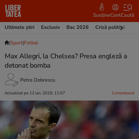
Susține
Cont
Caută
Ultimele știri
Exclusiv
Bac 2026
Criză politică
Opi
|
Sport
|
Fotbal
Max Allegri, la Chelsea? Presa engleză a
detonat bomba
Petre Dobrescu
Actualizat pe 12 ian. 2018, 11:07
Comentează