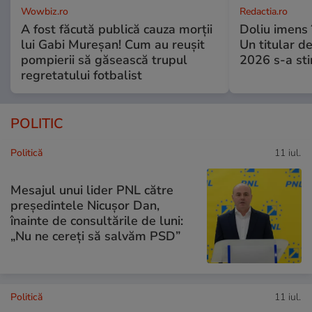
Wowbiz.ro
Redactia.ro
A fost făcută publică cauza morții
Doliu imens 
lui Gabi Mureșan! Cum au reușit
Un titular d
pompierii să găsească trupul
2026 s-a sti
regretatului fotbalist
POLITIC
Politică
11 iul.
Mesajul unui lider PNL către
președintele Nicușor Dan,
înainte de consultările de luni:
„Nu ne cereți să salvăm PSD”
Politică
11 iul.