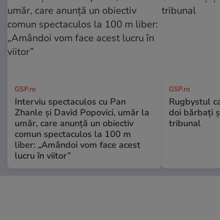
GSP.ro
GSP.ro
Interviu spectaculos cu Pan
Rugbystul ca
Zhanle și David Popovici, umăr la
doi bărbați ș
umăr, care anunță un obiectiv
tribunal
comun spectaculos la 100 m
liber: „Amândoi vom face acest
lucru în viitor”