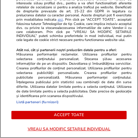
interesele si/sau profilul dvs., pentru a va oferi functionalitati aferente
retelelor de socializare si pentru a analiza traficul pe website. Beneficiati
de drepturile prevazute de art. 15-22 din GDPR in legatura cu
prelucrarea datelor cu caracter personal. Aceste drepturi pot fi exercitate
prin modalitatea indicata
aici
. Prin click pe “ACCEPT TOATE”, acceptati
folosirea tuturor Tehnologiilor de tip Cookie, care implica inclusiv acceptul
Opinii
11 iul.
dvs. cu privire la stocarea/accesarea informatiilor de catre Vendor-ii cu
care colaboram. Prin click pe “VREAU SA MODIFIC SETARILE
INDIVIDUAL” puteti schimba preferintele in mod individual, mai putin
cele legate de cookie strict necesare pentru functionarea website-ului.
The Wall sau cum lumea
Atât noi, cât și partenerii noștri prelucrăm datele pentru a oferi:
Măsurarea performanței reclamelor. Utilizarea profilurilor pentru
reînvață limbajul războiului
selectarea conținutului personalizat. Stocarea și/sau accesarea
informațiilor de pe un dispozitiv. Dezvoltarea și îmbunătățirea serviciilor.
Crearea profilurilor de conținut personalizat. Utilizarea profilurilor pentru
selectarea publicității personalizate. Crearea profilurilor pentru
publicitate personalizată. Măsurarea performanței conținutului.
Înțelegerea publicului prin statistici sau combinații de date din surse
diferite. Utilizarea datelor limitate pentru a selecta conținutul. Utilizarea
Opinii
10 iul.
de date limitate pentru a selecta publicitatea. Date precise de geolocație
și identificarea prin scanarea dispozitivului.
Listă parteneri (furnizori)
NATO la Ankara. Un summit
„operațional”, care adaptează
ACCEPT TOATE
Alianța la provocările secolului
VREAU SA MODIFIC SETARILE INDIVIDUAL
XXI