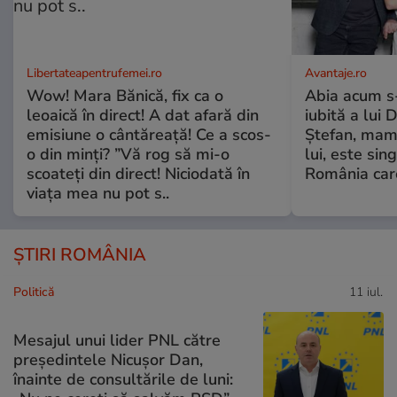
Libertateapentrufemei.ro
Avantaje.ro
Wow! Mara Bănică, fix ca o
Abia acum s-
leoaică în direct! A dat afară din
iubită a lui 
emisiune o cântăreață! Ce a scos-
Ștefan, mama 
o din minți? ”Vă rog să mi-o
lui, este si
scoateți din direct! Niciodată în
România care
viața mea nu pot s..
ȘTIRI ROMÂNIA
Politică
11 iul.
Mesajul unui lider PNL către
președintele Nicușor Dan,
înainte de consultările de luni: