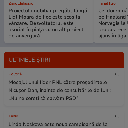
ZiaruldeIasi.ro
Fanatik.ro
Proiectul imobiliar pregătit lângă
Cei doi român
Lidl Moara de Foc este scos la
pe Haaland 
vânzare. Dezvoltatorul este
Norvegia la 
asociat în piață cu un alt proiect
propus recen
de anvergură
ajuns în liga
ULTIMELE ȘTIRI
Politică
11 iul.
Mesajul unui lider PNL către președintele
Nicușor Dan, înainte de consultările de luni:
„Nu ne cereți să salvăm PSD”
Tenis
11 iul.
Linda Noskova este noua campioană de la