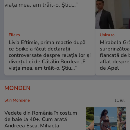
Elle.ro
Unica.ro
Livia Eftimie, prima reacție după
Mirabela Gră
ce Spike a făcut declarații
surprinzătoar
controversate despre relația lor și
flancată de 
divorțul ei de Cătălin Bordea: „E
aflat despre
viața mea, am trăit-o. Știu…”
de Apel
MONDEN
Stiri Mondene
11 iul.
Vedete din România în costum
de baie la 40+. Cum arată
Andreea Esca, Mihaela