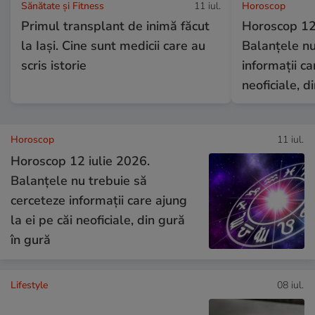
Sănătate și Fitness
11 iul.
Horoscop
Primul transplant de inimă făcut
Horoscop 12 
la Iași. Cine sunt medicii care au
Balanțele nu
scris istorie
informații ca
neoficiale, d
Horoscop
11 iul.
Horoscop 12 iulie 2026.
Balanțele nu trebuie să
cerceteze informații care ajung
la ei pe căi neoficiale, din gură
în gură
Lifestyle
08 iul.