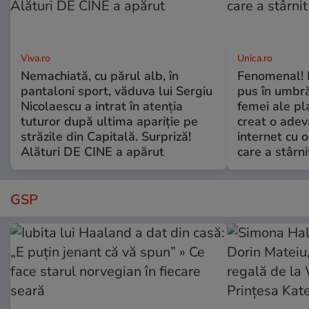
Viva.ro
Unica.ro
Nemachiată, cu părul alb, în
Fenomenal! 
pantaloni sport, văduva lui Sergiu
pus în umbră
Nicolaescu a intrat în atenția
femei ale pl
tuturor după ultima apariție pe
creat o adev
străzile din Capitală. Surpriză!
internet cu o
Alături DE CINE a apărut
care a stârni
GSP