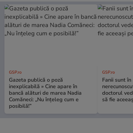
GSP.ro
GSP.ro
Gazeta publică o poză
Fanii sunt în 
inexplicabilă » Cine apare în
nerecunoscut
bancă alături de marea Nadia
doctorul ved
Comăneci: „Nu înțeleg cum e
să fie aceea
posibilă!”