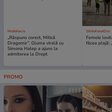
Mediafax.ro
StirileKanalD.ro
„Răspuns corect, Mitică
Femeie lovit
Dragomir”. Gluma virală cu
făcea plajă: „
Simona Halep a ajuns la
admiterea la Drept
PROMO