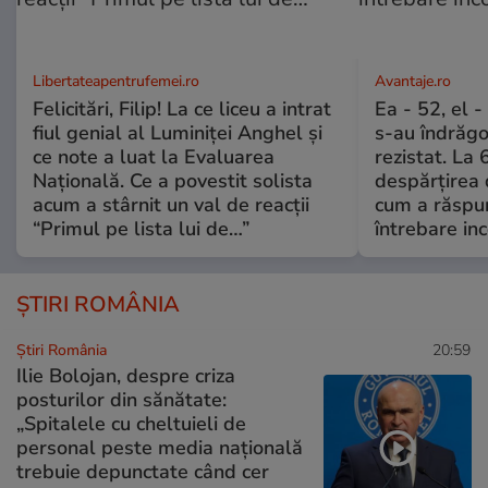
Libertateapentrufemei.ro
Avantaje.ro
Felicitări, Filip! La ce liceu a intrat
Ea - 52, el 
fiul genial al Luminiței Anghel și
s-au îndrăgos
ce note a luat la Evaluarea
rezistat. La 
Națională. Ce a povestit solista
despărțirea 
acum a stârnit un val de reacții
cum a răspu
“Primul pe lista lui de…”
întrebare i
ȘTIRI ROMÂNIA
Știri România
20:59
Ilie Bolojan, despre criza
posturilor din sănătate:
„Spitalele cu cheltuieli de
personal peste media națională
trebuie depunctate când cer