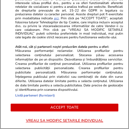
interesele si/sau profilul dvs., pentru a va oferi functionalitati aferente
retelelor de socializare si pentru a analiza traficul pe website. Beneficiati
de drepturile prevazute de art. 15-22 din GDPR in legatura cu
prelucrarea datelor cu caracter personal. Aceste drepturi pot fi exercitate
prin modalitatea indicata
aici
. Prin click pe “ACCEPT TOATE”, acceptati
folosirea tuturor Tehnologiilor de tip Cookie, care implica inclusiv acceptul
dvs. cu privire la stocarea/accesarea informatiilor de catre Vendor-ii cu
Lifestyle
17 iul.
care colaboram. Prin click pe “VREAU SA MODIFIC SETARILE
INDIVIDUAL” puteti schimba preferintele in mod individual, mai putin
cele legate de cookie strict necesare pentru functionarea website-ului.
Atât noi, cât și partenerii noștri prelucrăm datele pentru a oferi:
De ce să nu păstrezi cartofii
Măsurarea performanței reclamelor. Utilizarea profilurilor pentru
selectarea conținutului personalizat. Stocarea și/sau accesarea
lângă ceapă
informațiilor de pe un dispozitiv. Dezvoltarea și îmbunătățirea serviciilor.
Crearea profilurilor de conținut personalizat. Utilizarea profilurilor pentru
selectarea publicității personalizate. Crearea profilurilor pentru
publicitate personalizată. Măsurarea performanței conținutului.
Înțelegerea publicului prin statistici sau combinații de date din surse
diferite. Utilizarea datelor limitate pentru a selecta conținutul. Utilizarea
de date limitate pentru a selecta publicitatea. Date precise de geolocație
Lifestyle
20 iul.
și identificarea prin scanarea dispozitivului.
Listă parteneri (furnizori)
Ce este batch cooking și cum îți
ACCEPT TOATE
poate simplifica mesele
VREAU SA MODIFIC SETARILE INDIVIDUAL
săptămânale