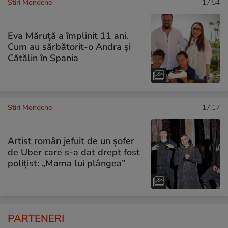
Stiri Mondene
17:54
Eva Măruță a împlinit 11 ani.
Cum au sărbătorit-o Andra și
Cătălin în Spania
Stiri Mondene
17:17
Artist român jefuit de un șofer
de Uber care s-a dat drept fost
polițist: „Mama lui plângea”
PARTENERI