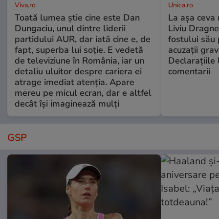
Viva.ro
Unica.ro
Toată lumea știe cine este Dan
La așa ceva 
Dungaciu, unul dintre liderii
Liviu Dragne
partidului AUR, dar iată cine e, de
fostului său 
fapt, superba lui soție. E vedetă
acuzații grav
de televiziune în România, iar un
Declarațiile 
detaliu uluitor despre cariera ei
comentarii
atrage imediat atenția. Apare
mereu pe micul ecran, dar e altfel
decât își imaginează mulți
GSP