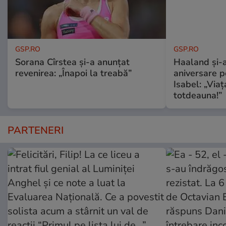
GSP.RO
GSP.RO
Sorana Cîrstea și-a anunțat
Haaland și-a
revenirea: „Înapoi la treabă”
aniversare pe
Isabel: „Via
totdeauna!”
PARTENERI