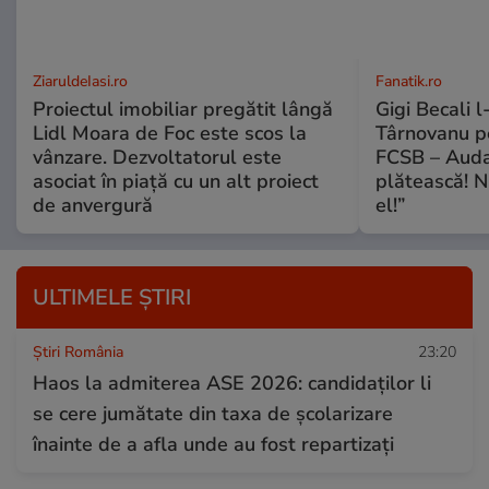
ZiaruldeIasi.ro
Fanatik.ro
Proiectul imobiliar pregătit lângă
Gigi Becali l
Lidl Moara de Foc este scos la
Târnovanu pe
vânzare. Dezvoltatorul este
FCSB – Auda
asociat în piață cu un alt proiect
plătească! N
de anvergură
el!”
ULTIMELE ȘTIRI
Știri România
23:20
Haos la admiterea ASE 2026: candidaților li
se cere jumătate din taxa de școlarizare
înainte de a afla unde au fost repartizați