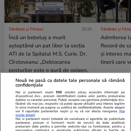
Sănătate și Fitness
20:20
Sănătate și Fitn
Încă un bebeluș a murit
Admiterea la
așteptând un pat liber la secția
Record de ca
ATI de la Spitalul M.S. Curie. Dr.
și interes ma
Cîrstoveanu: „Deblocarea
tinerii care 
posturilor este o gură de oxigen,
când ești în agonie”
Nouă ne pasă ca datele tale personale să rămână
confidențiale
Noi și partenerii noștri
596
stocăm și/sau accesăm informații pe
dispozitivul dvs., precum identificatorii cookie unici pentru prelucrarea
datelor cu caracter personal. Puteți accepta sau gestiona preferințele dvs.
Lifestyle
18 iul.
făcând clic mai jos, respectiv vă puteți opune utilizării unui interes legitim
în orice moment pe pagina cu politica de confidențialitate. Aceste alegeri
vor fi raportate partenerilor noștri și nu vă vor afecta navigarea.
Mai
multe detalii
Noi si partenerii nostri (retelele de socializare si agentiile de publicitate
Semnele deshidratării și cum să
partenere, precum si furnizorii nostri de servicii de date analitice)
prelucram date pentru a permite website-ului sa functioneze, pentru a
o previi
personaliza continutul si anunturile publicitare afisate in functie de