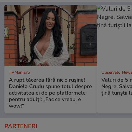
TVMania.ro
ObservatorNews
A rupt tăcerea fără nicio rușine!
Valuri de 5 m
Daniela Crudu spune totul despre
Negre. Salva
activitatea ei de pe platformele
ţină turiştii 
pentru adulți: „Fac ce vreau, e
wow!”
PARTENERI