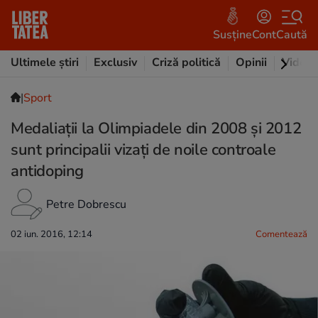
Susține
Cont
Caută
Ultimele știri
Exclusiv
Criză politică
Opinii
Video
|
Sport
Medaliații la Olimpiadele din 2008 și 2012
sunt principalii vizați de noile controale
antidoping
Petre Dobrescu
02 iun. 2016, 12:14
Comentează