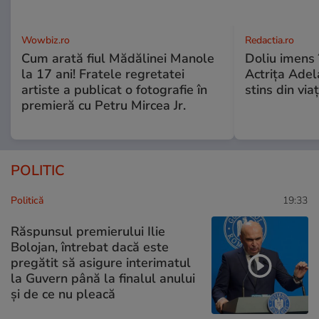
Wowbiz.ro
Redactia.ro
Cum arată fiul Mădălinei Manole
Doliu imens 
la 17 ani! Fratele regretatei
Actrița Adel
artiste a publicat o fotografie în
stins din via
premieră cu Petru Mircea Jr.
POLITIC
Politică
19:33
Răspunsul premierului Ilie
Bolojan, întrebat dacă este
pregătit să asigure interimatul
la Guvern până la finalul anului
și de ce nu pleacă