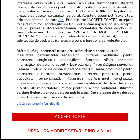
Diana Șoșoacă a fost trimisă în
interesele si/sau profilul dvs., pentru a va oferi functionalitati aferente
retelelor de socializare si pentru a analiza traficul pe website. Beneficiati
de drepturile prevazute de art. 15-22 din GDPR in legatura cu
judecată pentru lipsire de
prelucrarea datelor cu caracter personal. Aceste drepturi pot fi exercitate
prin modalitatea indicata
aici
. Prin click pe “ACCEPT TOATE”, acceptati
libertate în cazul scandalului cu
folosirea tuturor Tehnologiilor de tip Cookie, care implica inclusiv acceptul
dvs. cu privire la stocarea/accesarea informatiilor de catre Vendor-ii cu
jurnaliștii de la Rai Uno
care colaboram. Prin click pe “VREAU SA MODIFIC SETARILE
INDIVIDUAL” puteti schimba preferintele in mod individual, mai putin
cele legate de cookie strict necesare pentru functionarea website-ului.
Atât noi, cât și partenerii noștri prelucrăm datele pentru a oferi:
Opinii
16:09
Măsurarea performanței reclamelor. Utilizarea profilurilor pentru
selectarea conținutului personalizat. Stocarea și/sau accesarea
Fundament pentru un nou
informațiilor de pe un dispozitiv. Dezvoltarea și îmbunătățirea serviciilor.
Crearea profilurilor de conținut personalizat. Utilizarea profilurilor pentru
model de dezvoltare economică
selectarea publicității personalizate. Crearea profilurilor pentru
publicitate personalizată. Măsurarea performanței conținutului.
– oportunitatea transformărilor
Înțelegerea publicului prin statistici sau combinații de date din surse
diferite. Utilizarea datelor limitate pentru a selecta conținutul. Utilizarea
tehnologice pentru IMM-urile
de date limitate pentru a selecta publicitatea. Date precise de geolocație
și identificarea prin scanarea dispozitivului.
din România
Listă parteneri (furnizori)
ACCEPT TOATE
Opinii
15 iul.
VREAU SA MODIFIC SETARILE INDIVIDUAL
Studiile universitare de științe