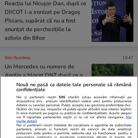
Reacția lui Nicușor Dan, după ce
DIICOT l-a ironizat pe Dragoș
Pîslaru, supărat că nu a fost
anunțat de perchezițiile la
azilele din Bihor
Știri România
19:47
Un Mercedes cu numere de
Anglia a blocat DN7 după ce a
fost lăsat pe șosea. Cât l-a
Nouă ne pasă ca datele tale personale să rămână
confidențiale
costat pe șofer „parcarea” pe
Noi și partenerii noștri
596
stocăm și/sau accesăm informații pe
Valea Oltului și ce explicație le-
dispozitivul dvs., precum identificatorii cookie unici pentru prelucrarea
datelor cu caracter personal. Puteți accepta sau gestiona preferințele dvs.
a dat polițiștilor
făcând clic mai jos, respectiv vă puteți opune utilizării unui interes legitim
în orice moment pe pagina cu politica de confidențialitate. Aceste alegeri
vor fi raportate partenerilor noștri și nu vă vor afecta navigarea.
Mai
multe detalii
Noi si partenerii nostri (retelele de socializare si agentiile de publicitate
Știri România
18:52
partenere, precum si furnizorii nostri de servicii de date analitice)
prelucram date pentru a permite website-ului sa functioneze, pentru a
personaliza continutul si anunturile publicitare afisate in functie de