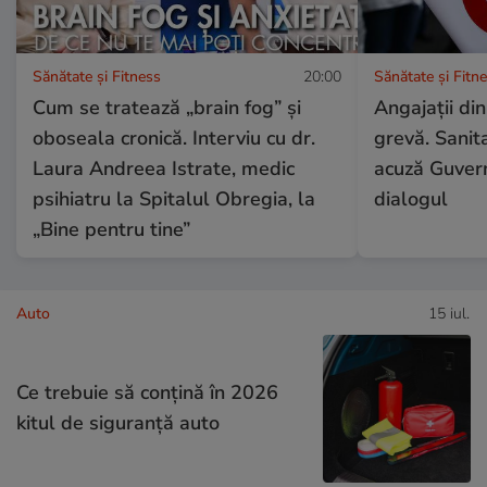
Sănătate și Fitness
20:00
Sănătate și Fitn
Cum se tratează „brain fog” și
Angajații din
oboseala cronică. Interviu cu dr.
grevă. Sanit
Laura Andreea Istrate, medic
acuză Guvern
psihiatru la Spitalul Obregia, la
dialogul
„Bine pentru tine”
Auto
15 iul.
Ce trebuie să conţină în 2026
kitul de siguranţă auto