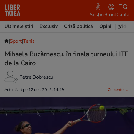
Susține
Cont
Caută
Ultimele știri
Exclusiv
Criză politică
Opinii
Video
|
Sport
|
Tenis
Mihaela Buzărnescu, în finala turneului ITF
de la Cairo
Petre Dobrescu
Actualizat pe 12 dec. 2015, 14:49
Comentează