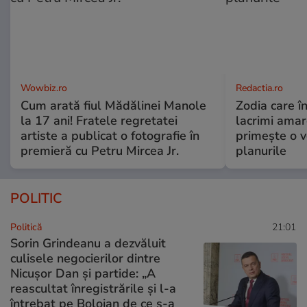
Wowbiz.ro
Redactia.ro
Cum arată fiul Mădălinei Manole
Zodia care în
la 17 ani! Fratele regretatei
lacrimi amar
artiste a publicat o fotografie în
primește o v
premieră cu Petru Mircea Jr.
planurile
POLITIC
Politică
21:01
Sorin Grindeanu a dezvăluit
culisele negocierilor dintre
Nicușor Dan și partide: „A
reascultat înregistrările și l-a
întrebat pe Bolojan de ce s-a