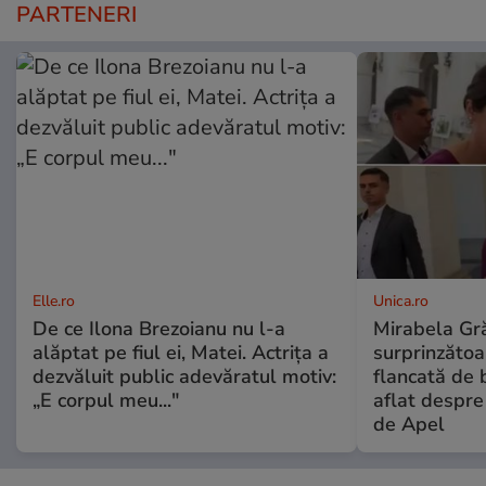
PARTENERI
Elle.ro
Unica.ro
De ce Ilona Brezoianu nu l-a
Mirabela Gră
alăptat pe fiul ei, Matei. Actrița a
surprinzătoar
dezvăluit public adevăratul motiv:
flancată de 
„E corpul meu..."
aflat despre
de Apel