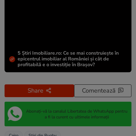
5 Știri Imobiliare.ro: Ce se mai construiește în
epicentrul imobiliar al României și cât de
profitabilă e o investiție în Brașov?
Share
Comentează
Abonați-vă la canalul Libertatea de WhatsApp pentru
a fi la curent cu ultimele informații
Cairo
Stiri din Rugby