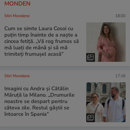
MONDEN
Stiri Mondene
18:00
Cum se simte Laura Cosoi cu
puțin timp înainte de a naște a
cincea fetiță. „Vă rog frumos să
mă luați de mână și să mă
trimiteți frumușel acasă”
Stiri Mondene
17:16
Imagini cu Andra și Cătălin
Măruță la Milano. „Drumurile
noastre se despart pentru
câteva zile. Restul găștii se
întoarce în Spania”