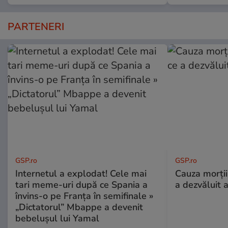
PARTENERI
GSP.ro
GSP.ro
Internetul a explodat! Cele mai
Cauza morții
tari meme-uri după ce Spania a
a dezvăluit 
învins-o pe Franța în semifinale »
„Dictatorul” Mbappe a devenit
bebelușul lui Yamal