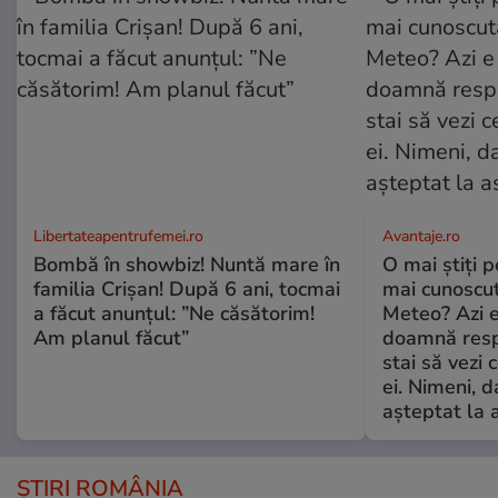
Libertateapentrufemei.ro
Avantaje.ro
Bombă în showbiz! Nuntă mare în
O mai știți 
familia Crișan! După 6 ani, tocmai
mai cunoscu
a făcut anunțul: ”Ne căsătorim!
Meteo? Azi e
Am planul făcut”
doamnă respe
stai să vezi 
ei. Nimeni, d
așteptat la 
ȘTIRI ROMÂNIA