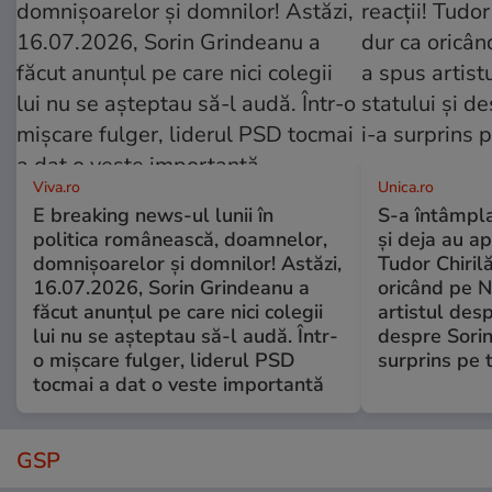
Viva.ro
Unica.ro
E breaking news-ul lunii în
S-a întâmpl
politica românească, doamnelor,
și deja au ap
domnișoarelor și domnilor! Astăzi,
Tudor Chiril
16.07.2026, Sorin Grindeanu a
oricând pe N
făcut anunțul pe care nici colegii
artistul desp
lui nu se așteptau să-l audă. Într-
despre Sorin
o mișcare fulger, liderul PSD
surprins pe 
tocmai a dat o veste importantă
GSP