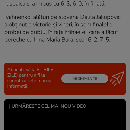
rusoaica s-a impus cu 6-3, 6-0, în finală.
Ivahnenko, alături de slovena Dalila Jakopovic,
a obținut o victorie și vineri, în semifinalele
probei de dublu, în fața Mihaelei, care a făcut
pereche cu Irina Maria Bara, scor 6-2, 7-5.
Abonați-vă la
ȘTIRILE
ZILEI
pentru a fi la
ABONEAZĂ-TE
curent cu cele mai noi
informații.
URMĂREȘTE CEL MAI NOU VIDEO