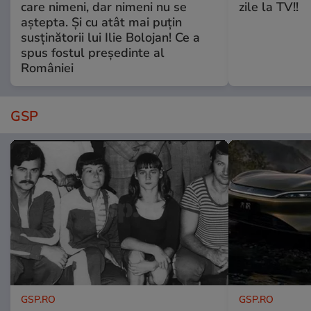
care nimeni, dar nimeni nu se
zile la TV!!
aștepta. Și cu atât mai puțin
susținătorii lui Ilie Bolojan! Ce a
spus fostul președinte al
României
GSP
GSP.RO
GSP.RO