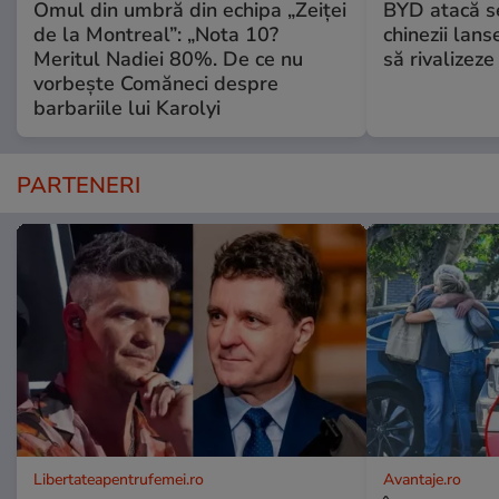
Omul din umbră din echipa „Zeiței
BYD atacă s
de la Montreal”: „Nota 10?
chinezii lans
Meritul Nadiei 80%. De ce nu
să rivalize
vorbește Comăneci despre
barbariile lui Karolyi
PARTENERI
Libertateapentrufemei.ro
Avantaje.ro