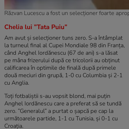
Răzvan Lucescu a fost un selecționer foarte apro
Chelia lui ”Tata Puiu”
Am avut și selecționer tuns zero. S-a întâmplat
la turneul final al Cupei Mondiale 98 din Franța,
când Anghel Iordănescu (67 de ani) s-a lăsat
pe mâna frizerului după ce tricolorii au obținut
calificarea în optimile de finală după primele
două meciuri din grupă, 1-0 cu Columbia și 2-1
cu Anglia.
Toţi fotbaliştii s-au vopsit blond, mai puţin
Anghel Iordănescu care a preferat să se tundă
zero. ”Generalul” a purtat o șapcă pe cap la
următoarele partide, 1-1 cu Tunisia, și 0-1 cu
Croația.