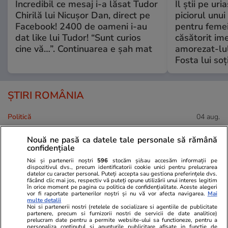
Incredibil ce mesaj i-a lăsat Tudor
Îl știi pe ur
Chirilă lui Nicușor Dan, direct pe
piciorul unui
Facebook! 2400 de oameni i-au
pentru femei
dat like lui Tudor! “Sunt curios
căsătorit ime
cine vă…”. Continuarea e șah mat
amorezat-lul
Fosta lui soț
ȘTIRI ROMÂNIA
Politică
04 aug.
România riscă să piardă
Nouă ne pasă ca datele tale personale să rămână
confidențiale
miliarde de euro din PNRR
după un vot în Senat. De ce
Noi și partenerii noștri
596
stocăm și/sau accesăm informații pe
dispozitivul dvs., precum identificatorii cookie unici pentru prelucrarea
sunt contestate modificările la
datelor cu caracter personal. Puteți accepta sau gestiona preferințele dvs.
făcând clic mai jos, respectiv vă puteți opune utilizării unui interes legitim
legea decarbonizării
în orice moment pe pagina cu politica de confidențialitate. Aceste alegeri
vor fi raportate partenerilor noștri și nu vă vor afecta navigarea.
Mai
multe detalii
Noi si partenerii nostri (retelele de socializare si agentiile de publicitate
partenere, precum si furnizorii nostri de servicii de date analitice)
prelucram date pentru a permite website-ului sa functioneze, pentru a
Știri România
03 aug.
personaliza continutul si anunturile publicitare afisate in functie de