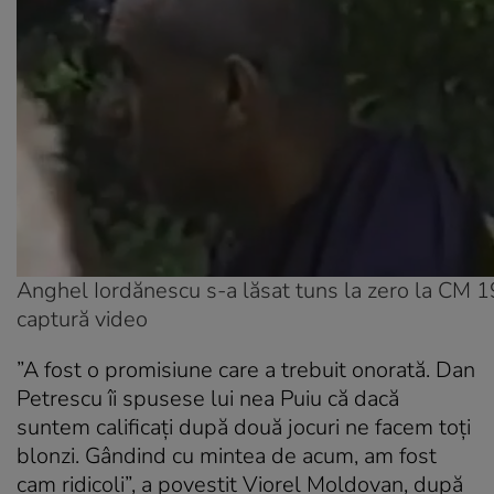
Anghel Iordănescu s-a lăsat tuns la zero la CM 
captură video
”A fost o promisiune care a trebuit onorată. Dan
Petrescu îi spusese lui nea Puiu că dacă
suntem calificaţi după două jocuri ne facem toţi
blonzi. Gândind cu mintea de acum, am fost
cam ridicoli”, a povestit Viorel Moldovan, după