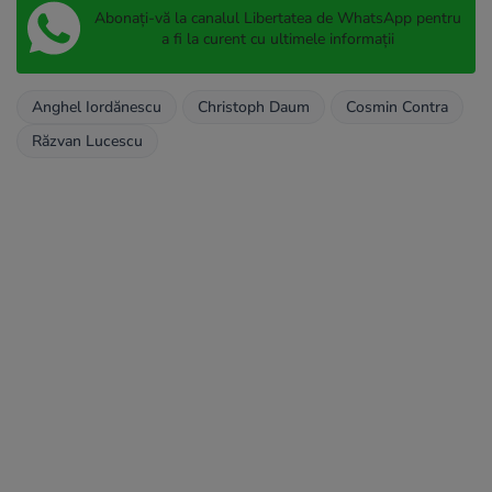
Abonați-vă la canalul Libertatea de WhatsApp pentru
a fi la curent cu ultimele informații
Anghel Iordănescu
Christoph Daum
Cosmin Contra
Răzvan Lucescu