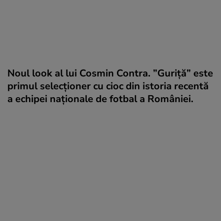
Noul look al lui Cosmin Contra. ”Guriță” este
primul selecționer cu cioc din istoria recentă
a echipei naționale de fotbal a României.