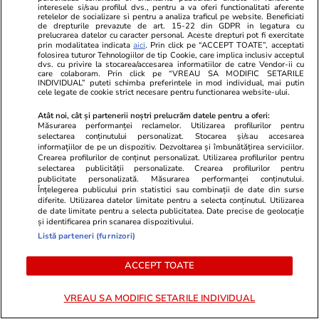
interesele si/sau profilul dvs., pentru a va oferi functionalitati aferente
retelelor de socializare si pentru a analiza traficul pe website. Beneficiati
Cinci hotărâri de Guvern atacate
de drepturile prevazute de art. 15-22 din GDPR in legatura cu
de PSD au fost suspendate de
prelucrarea datelor cu caracter personal. Aceste drepturi pot fi exercitate
prin modalitatea indicata
aici
. Prin click pe “ACCEPT TOATE”, acceptati
Curtea de Apel București.
folosirea tuturor Tehnologiilor de tip Cookie, care implica inclusiv acceptul
dvs. cu privire la stocarea/accesarea informatiilor de catre Vendor-ii cu
Executivul acuză blocarea unor
care colaboram. Prin click pe “VREAU SA MODIFIC SETARILE
măsuri importante
INDIVIDUAL” puteti schimba preferintele in mod individual, mai putin
cele legate de cookie strict necesare pentru functionarea website-ului.
Atât noi, cât și partenerii noștri prelucrăm datele pentru a oferi:
Măsurarea performanței reclamelor. Utilizarea profilurilor pentru
selectarea conținutului personalizat. Stocarea și/sau accesarea
PARTENERI
informațiilor de pe un dispozitiv. Dezvoltarea și îmbunătățirea serviciilor.
Crearea profilurilor de conținut personalizat. Utilizarea profilurilor pentru
selectarea publicității personalizate. Crearea profilurilor pentru
publicitate personalizată. Măsurarea performanței conținutului.
Înțelegerea publicului prin statistici sau combinații de date din surse
diferite. Utilizarea datelor limitate pentru a selecta conținutul. Utilizarea
de date limitate pentru a selecta publicitatea. Date precise de geolocație
și identificarea prin scanarea dispozitivului.
Listă parteneri (furnizori)
ACCEPT TOATE
VREAU SA MODIFIC SETARILE INDIVIDUAL