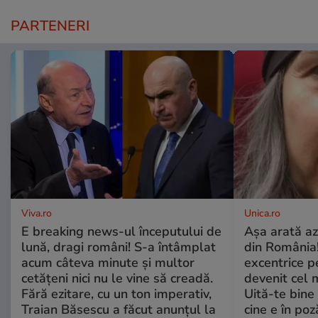
PARTENERI
Viva.ro
Unica.ro
E breaking news-ul începutului de
Așa arată az
lună, dragi români! S-a întâmplat
din România!
acum câteva minute și multor
excentrice pe
cetățeni nici nu le vine să creadă.
devenit cel 
Fără ezitare, cu un ton imperativ,
Uită-te bine 
Traian Băsescu a făcut anunțul la
cine e în poz