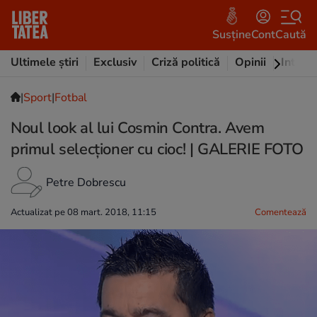
Susține
Cont
Caută
Ultimele știri
Exclusiv
Criză politică
Opinii
Intervi
|
Sport
|
Fotbal
Noul look al lui Cosmin Contra. Avem
primul selecționer cu cioc! | GALERIE FOTO
Petre Dobrescu
Actualizat pe 08 mart. 2018, 11:15
Comentează