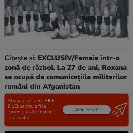
Citește și:
EXCLUSIV/Femeie într-o
zonă de război. La 27 de ani, Roxana
se ocupă de comunicațiile militarilor
români din Afganistan
Abonați-vă la
ȘTIRILE
ZILEI
pentru a fi la
ABONEAZĂ-TE
curent cu cele mai noi
informații.