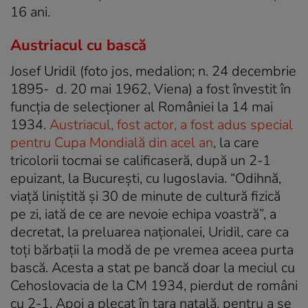
16 ani.
Austriacul cu bască
Josef Uridil (foto jos, medalion; n.
24 decembrie
1895- d. 20 mai 1962, Viena
) a fost învestit în
funcţia de selecţioner al României la 14 mai
1934.
Austriacul, fost actor, a fost adus special
pentru Cupa Mondială din acel an
,
la care
tricolorii tocmai se calificaseră, după un 2-1
epuizant, la Bucureşti, cu Iugoslavia. “Odihnă,
viaţă liniştită şi 30 de minute de cultură fizică
pe zi, iată de ce are nevoie echipa voastră”, a
decretat, la preluarea naţionalei, Uridil, care ca
toți bărbații la modă de pe vremea aceea purta
bască. Acesta a stat pe bancă doar la meciul cu
Cehoslovacia de la CM 1934, pierdut de români
cu 2-1. Apoi a plecat în ţara natală, pentru a se