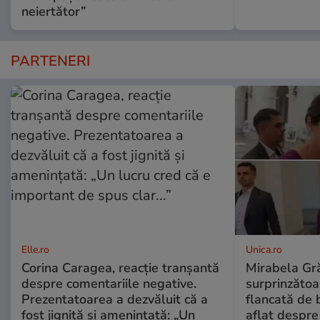
neiertător”
PARTENERI
Elle.ro
Unica.ro
Corina Caragea, reacție tranșantă
Mirabela Gră
despre comentariile negative.
surprinzătoar
Prezentatoarea a dezvăluit că a
flancată de 
fost jignită și amenințată: „Un
aflat despre