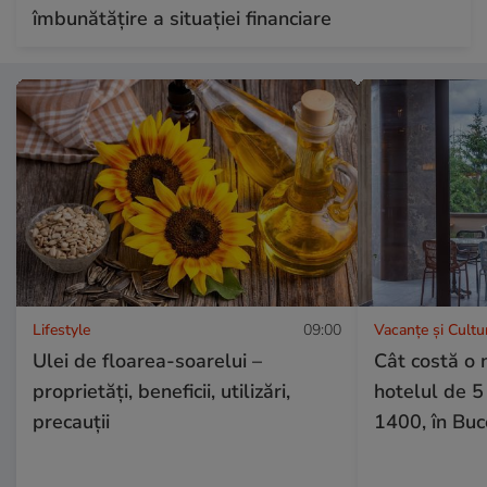
îmbunătățire a situației financiare
Lifestyle
09:00
Vacanțe și Cultu
Ulei de floarea-soarelui –
Cât costă o 
proprietăţi, beneficii, utilizări,
hotelul de 5
precauţii
1400, în Buc