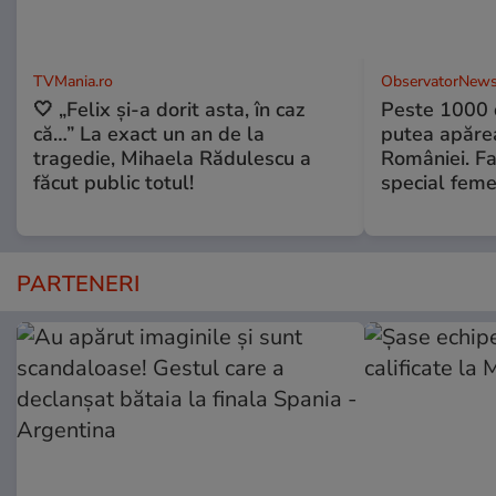
TVMania.ro
ObservatorNews
🤍 „Felix și-a dorit asta, în caz
Peste 1000 
că…” La exact un an de la
putea apărea
tragedie, Mihaela Rădulescu a
României. Fa
făcut public totul!
special feme
PARTENERI