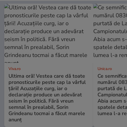
Viva.ro
Unica.ro
Ultima oră! Vestea care dă toate
Ce semnificaț
pronosticurile peste cap la vârful
numărul 083
țării! Acuzațiile curg, iar o
purtată de L
declarație produce un adevărat
Campionatul
seism în politică. Fără vreun
Abia acum s-
semnal în prealabil, Sorin
spatele deta
Grindeanu tocmai a făcut marele
lumea l-a r
anunț