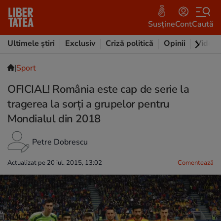
Susține
Cont
Caută
Ultimele știri
Exclusiv
Criză politică
Opinii
Video
|
Sport
OFICIAL! România este cap de serie la
tragerea la sorți a grupelor pentru
Mondialul din 2018
Petre Dobrescu
Actualizat pe 20 iul. 2015, 13:02
Comentează