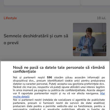
Lifestyle
18 iul.
Semnele deshidratării și cum să
o previi
Nouă ne pasă ca datele tale personale să rămână
Lifestyle
17 iul.
confidențiale
Noi și partenerii noștri
596
stocăm și/sau accesăm informații pe
dispozitivul dvs., precum identificatorii cookie unici pentru prelucrarea
datelor cu caracter personal. Puteți accepta sau gestiona preferințele dvs.
De ce să nu păstrezi cartofii
făcând clic mai jos, respectiv vă puteți opune utilizării unui interes legitim
în orice moment pe pagina cu politica de confidențialitate. Aceste alegeri
lângă ceapă
vor fi raportate partenerilor noștri și nu vă vor afecta navigarea.
Mai
multe detalii
Noi si partenerii nostri (retelele de socializare si agentiile de publicitate
partenere, precum si furnizorii nostri de servicii de date analitice)
prelucram date pentru a permite website-ului sa functioneze, pentru a
personaliza continutul si anunturile publicitare afisate in functie de