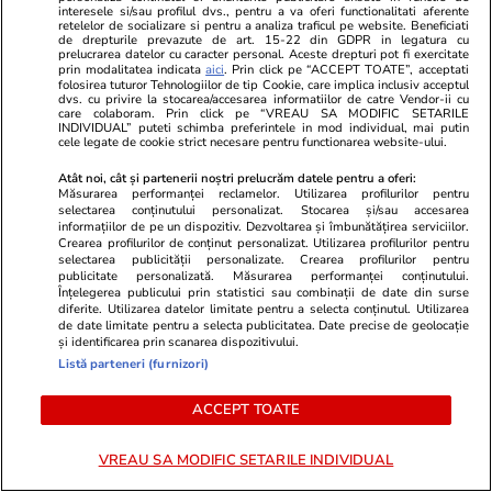
interesele si/sau profilul dvs., pentru a va oferi functionalitati aferente
retelelor de socializare si pentru a analiza traficul pe website. Beneficiati
de drepturile prevazute de art. 15-22 din GDPR in legatura cu
Lifestyle
20 iul.
prelucrarea datelor cu caracter personal. Aceste drepturi pot fi exercitate
prin modalitatea indicata
aici
. Prin click pe “ACCEPT TOATE”, acceptati
folosirea tuturor Tehnologiilor de tip Cookie, care implica inclusiv acceptul
dvs. cu privire la stocarea/accesarea informatiilor de catre Vendor-ii cu
Ce este batch cooking și cum îți
care colaboram. Prin click pe “VREAU SA MODIFIC SETARILE
INDIVIDUAL” puteti schimba preferintele in mod individual, mai putin
poate simplifica mesele
cele legate de cookie strict necesare pentru functionarea website-ului.
săptămânale
Atât noi, cât și partenerii noștri prelucrăm datele pentru a oferi:
Măsurarea performanței reclamelor. Utilizarea profilurilor pentru
selectarea conținutului personalizat. Stocarea și/sau accesarea
informațiilor de pe un dispozitiv. Dezvoltarea și îmbunătățirea serviciilor.
Crearea profilurilor de conținut personalizat. Utilizarea profilurilor pentru
selectarea publicității personalizate. Crearea profilurilor pentru
Lifestyle
20 iul.
publicitate personalizată. Măsurarea performanței conținutului.
Înțelegerea publicului prin statistici sau combinații de date din surse
diferite. Utilizarea datelor limitate pentru a selecta conținutul. Utilizarea
de date limitate pentru a selecta publicitatea. Date precise de geolocație
și identificarea prin scanarea dispozitivului.
Ce este agar-agar și cum se
Listă parteneri (furnizori)
utilizează
ACCEPT TOATE
VREAU SA MODIFIC SETARILE INDIVIDUAL