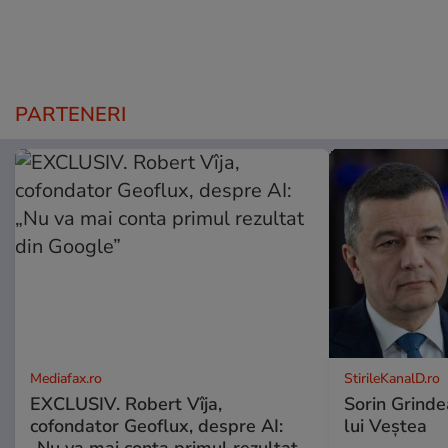
PARTENERI
Mediafax.ro
StirileKanalD.ro
EXCLUSIV. Robert Vîja,
Sorin Grinde
cofondator Geoflux, despre AI:
lui Veștea