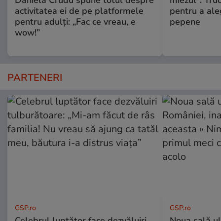
Daniela Crudu spune totul despre
miezul". Truc
activitatea ei de pe platformele
pentru a ale
pentru adulți: „Fac ce vreau, e
pepene
wow!”
PARTENERI
GSP.ro
GSP.ro
Celebrul luptător face dezvăluiri
Noua sală u