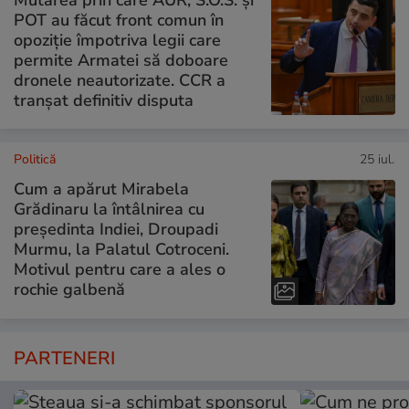
POT au făcut front comun în
opoziție împotriva legii care
permite Armatei să doboare
dronele neautorizate. CCR a
tranșat definitiv disputa
Politică
25 iul.
Cum a apărut Mirabela
Grădinaru la întâlnirea cu
președinta Indiei, Droupadi
Murmu, la Palatul Cotroceni.
Motivul pentru care a ales o
rochie galbenă
PARTENERI