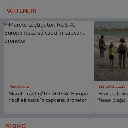
PARTENERI
Mediafax.ro
StirileKanalD.ro
Marele câștigător: RUSIA. Europa
Femeie lovit
riscă să cadă în capcana dronelor
făcea plajă: „
PROMO