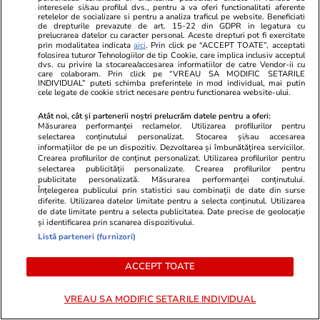
„Insula Iubirii – Reuniuni”. La ce oră se
interesele si/sau profilul dvs., pentru a va oferi functionalitati aferente
retelelor de socializare si pentru a analiza traficul pe website. Beneficiati
difuzează show-ul la Antena 1. Transformarea
de drepturile prevazute de art. 15-22 din GDPR in legatura cu
prelucrarea datelor cu caracter personal. Aceste drepturi pot fi exercitate
uimitoare a concurenților
prin modalitatea indicata
aici
. Prin click pe “ACCEPT TOATE”, acceptati
folosirea tuturor Tehnologiilor de tip Cookie, care implica inclusiv acceptul
dvs. cu privire la stocarea/accesarea informatiilor de catre Vendor-ii cu
care colaboram. Prin click pe “VREAU SA MODIFIC SETARILE
INDIVIDUAL” puteti schimba preferintele in mod individual, mai putin
Citește mai multe
cele legate de cookie strict necesare pentru functionarea website-ului.
Atât noi, cât și partenerii noștri prelucrăm datele pentru a oferi:
Măsurarea performanței reclamelor. Utilizarea profilurilor pentru
TRENDING
selectarea conținutului personalizat. Stocarea și/sau accesarea
informațiilor de pe un dispozitiv. Dezvoltarea și îmbunătățirea serviciilor.
Crearea profilurilor de conținut personalizat. Utilizarea profilurilor pentru
selectarea publicității personalizate. Crearea profilurilor pentru
Știri România
26 iul.
publicitate personalizată. Măsurarea performanței conținutului.
Român întors acasă după 25 de ani în
Înțelegerea publicului prin statistici sau combinații de date din surse
diferite. Utilizarea datelor limitate pentru a selecta conținutul. Utilizarea
Germania: „Și urzica e mai faină aici decât
de date limitate pentru a selecta publicitatea. Date precise de geolocație
și identificarea prin scanarea dispozitivului.
trandafirii dincolo”
Listă parteneri (furnizori)
ACCEPT TOATE
Știri România
26 iul.
Ploi torențiale, grindină și vijelii în 21 de
VREAU SA MODIFIC SETARILE INDIVIDUAL
județe. Harta zonelor vizate luni de avertizarea