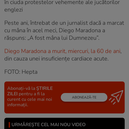
în ciuda protestelor vehemente ale jucătorilor
englezi
Peste ani, întrebat de un jurnalist dacă a marcat
cu mâna în acel meci, Diego Maradona a
răspuns: „A fost mâna lui Dumnezeu”.
Diego Maradona a murit, miercuri, la 60 de ani
,
din cauza unei insuficiențe cardiace acute.
FOTO: Hepta
Abonați-vă la
ȘTIRILE
ZILEI
pentru a fi la
ABONEAZĂ-TE
curent cu cele mai noi
informații.
URMĂREȘTE CEL MAI NOU VIDEO