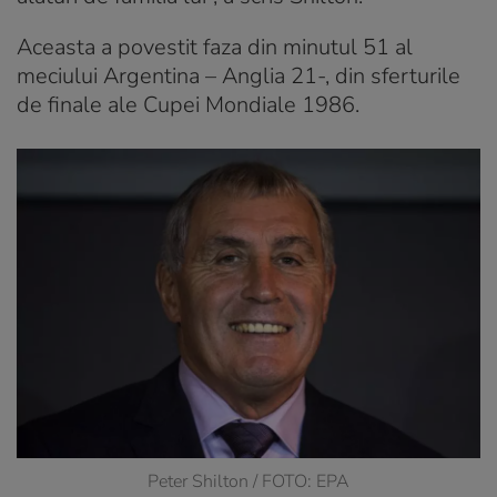
Aceasta a povestit faza din minutul 51 al
meciului Argentina – Anglia 21-, din sferturile
de finale ale Cupei Mondiale 1986.
Peter Shilton / FOTO: EPA