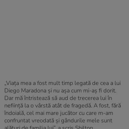
„Viaţa mea a fost mult timp legată de cea a lui
Diego Maradona şi nu aşa cum mi-aş fi dorit.
Dar mă întristează să aud de trecerea lui în
nefiinţă la o vârstă atât de fragedă. A fost, fără
îndoială, cel mai mare jucător cu care m-am
confruntat vreodată şi gândurile mele sunt
alături de familia lui”, a scris Shilton.