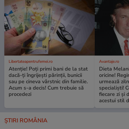
Libertateapentrufemei.ro
Avantaje.ro
Atenție! Poți primi bani de la stat
Dieta Melan
dacă-ți îngrijești părinții, bunicii
oricine! Regi
sau pe cineva vârstnic din familie.
urmează zilni
Acum s-a decis! Cum trebuie să
specialiști! 
procedezi
fiecare zi și 
acestui stil 
ȘTIRI ROMÂNIA