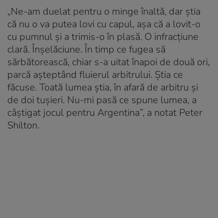
„Ne-am duelat pentru o minge înaltă, dar ştia
că nu o va putea lovi cu capul, aşa că a lovit-o
cu pumnul şi a trimis-o în plasă. O infracţiune
clară. Înşelăciune. În timp ce fugea să
sărbătorească, chiar s-a uitat înapoi de două ori,
parcă aşteptând fluierul arbitrului. Ştia ce
făcuse. Toată lumea ştia, în afară de arbitru şi
de doi tuşieri. Nu-mi pasă ce spune lumea, a
câştigat jocul pentru Argentina”, a notat Peter
Shilton.