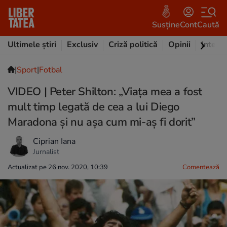
Susține
Cont
Caută
Ultimele știri
Exclusiv
Criză politică
Opinii
Intervi
|
Sport
|
Fotbal
VIDEO | Peter Shilton: „Viaţa mea a fost
mult timp legată de cea a lui Diego
Maradona şi nu aşa cum mi-aş fi dorit”
Ciprian Iana
Jurnalist
Actualizat pe 26 nov. 2020, 10:39
Comentează