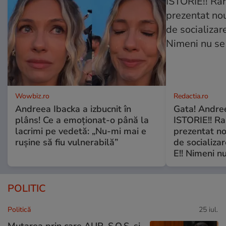
Wowbiz.ro
Redactia.ro
Andreea Ibacka a izbucnit în
Gata! Andre
plâns! Ce a emoționat-o până la
ISTORIE!! Ra
lacrimi pe vedetă: „Nu-mi mai e
prezentat no
rușine să fiu vulnerabilă”
de socializa
E!! Nimeni nu
POLITIC
Politică
25 iul.
Mutarea prin care AUR, S.O.S. și