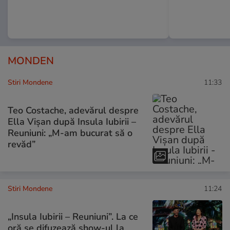
MONDEN
Stiri Mondene
11:33
Teo Costache, adevărul despre
Ella Vișan după Insula Iubirii –
Reuniuni: „M-am bucurat să o
revăd”
Stiri Mondene
11:24
„Insula Iubirii – Reuniuni”. La ce
oră se difuzează show-ul la