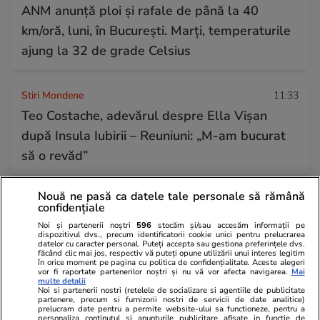
ANM anunță ploi și rafale de până la 40
km/oră, luni, în București. Marți, temperaturile
ajung la 32 de grade Celsius
Stiri Mondene
11:33
Teo Costache, adevărul despre Ella Vișan
după Insula Iubirii – Reuniuni: „M-am bucurat
să o revăd”
Nouă ne pasă ca datele tale personale să rămână
Auto
11:30
confidențiale
Mexic a pus taxe de 50% pe mașinile
Noi și partenerii noștri
596
stocăm și/sau accesăm informații pe
dispozitivul dvs., precum identificatorii cookie unici pentru prelucrarea
producătorilor din China, dar vânzările lor tot
datelor cu caracter personal. Puteți accepta sau gestiona preferințele dvs.
făcând clic mai jos, respectiv vă puteți opune utilizării unui interes legitim
au crescut cu aproape 30%
în orice moment pe pagina cu politica de confidențialitate. Aceste alegeri
vor fi raportate partenerilor noștri și nu vă vor afecta navigarea.
Mai
multe detalii
Noi si partenerii nostri (retelele de socializare si agentiile de publicitate
partenere, precum si furnizorii nostri de servicii de date analitice)
Stiri Mondene
11:24
prelucram date pentru a permite website-ului sa functioneze, pentru a
personaliza continutul si anunturile publicitare afisate in functie de