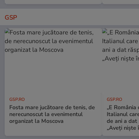
GSP
GSP.RO
GSP.RO
Fosta mare jucătoare de tenis, de
„E România o
nerecunoscut la evenimentul
Italianul car
organizat la Moscova
de ani a dat 
„Aveți niște î