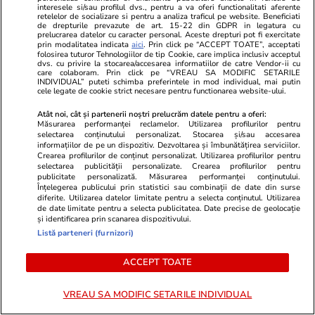
i doneze un rinichi
interesele si/sau profilul dvs., pentru a va oferi functionalitati aferente
retelelor de socializare si pentru a analiza traficul pe website. Beneficiati
de drepturile prevazute de art. 15-22 din GDPR in legatura cu
prelucrarea datelor cu caracter personal. Aceste drepturi pot fi exercitate
prin modalitatea indicata
aici
. Prin click pe “ACCEPT TOATE”, acceptati
folosirea tuturor Tehnologiilor de tip Cookie, care implica inclusiv acceptul
Știri România
18:12
dvs. cu privire la stocarea/accesarea informatiilor de catre Vendor-ii cu
care colaboram. Prin click pe “VREAU SA MODIFIC SETARILE
INDIVIDUAL” puteti schimba preferintele in mod individual, mai putin
TVA mic la case până la
cele legate de cookie strict necesare pentru functionarea website-ului.
toamnă, din cauza situației
Atât noi, cât și partenerii noștri prelucrăm datele pentru a oferi:
Măsurarea performanței reclamelor. Utilizarea profilurilor pentru
create la ANCPI: ce a decis
selectarea conținutului personalizat. Stocarea și/sau accesarea
informațiilor de pe un dispozitiv. Dezvoltarea și îmbunătățirea serviciilor.
Senatul
Crearea profilurilor de conținut personalizat. Utilizarea profilurilor pentru
selectarea publicității personalizate. Crearea profilurilor pentru
publicitate personalizată. Măsurarea performanței conținutului.
Înțelegerea publicului prin statistici sau combinații de date din surse
diferite. Utilizarea datelor limitate pentru a selecta conținutul. Utilizarea
Opinii
09:00
de date limitate pentru a selecta publicitatea. Date precise de geolocație
și identificarea prin scanarea dispozitivului.
Listă parteneri (furnizori)
Crize de identitate și clarificări
doctrinare. Ce pare să anunțe
ACCEPT TOATE
dezbaterea din PNL după
decesul USL
VREAU SA MODIFIC SETARILE INDIVIDUAL