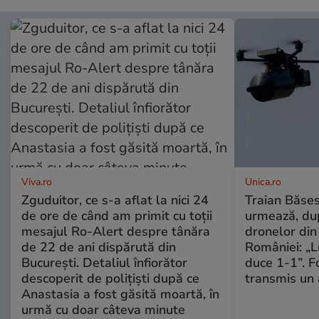
Viva.ro
Unica.ro
Zguduitor, ce s-a aflat la nici 24
Traian Băses
de ore de când am primit cu toții
urmează, du
mesajul Ro-Alert despre tânăra
dronelor din 
de 22 de ani dispărută din
României: „L
București. Detaliul înfiorător
duce 1-1”. F
descoperit de polițiști după ce
transmis un 
Anastasia a fost găsită moartă, în
urmă cu doar câteva minute