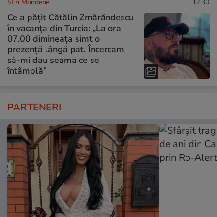
Stiri Mondene
17:30
Ce a pățit Cătălin Zmărăndescu
în vacanța din Turcia: „La ora
07.00 dimineața simt o
prezență lângă pat. Încercam
să-mi dau seama ce se
întâmplă”
PARTENERI