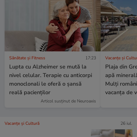
Sănătate și Fitness
17:23
Vacanțe și Cultu
Lupta cu Alzheimer se mută la
Plaja din Gre
nivel celular. Terapie cu anticorpi
apă minerală
monoclonali le oferă o șansă
Mulți români
reală pacienților
vacanța de v
Articol susținut de Neuroaxis
Vacanțe și Cultură
26 iul.