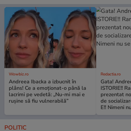
Wowbiz.ro
Redactia.ro
Andreea Ibacka a izbucnit în
Gata! Andre
plâns! Ce a emoționat-o până la
ISTORIE!! Ra
lacrimi pe vedetă: „Nu-mi mai e
prezentat no
rușine să fiu vulnerabilă”
de socializa
E!! Nimeni nu
POLITIC