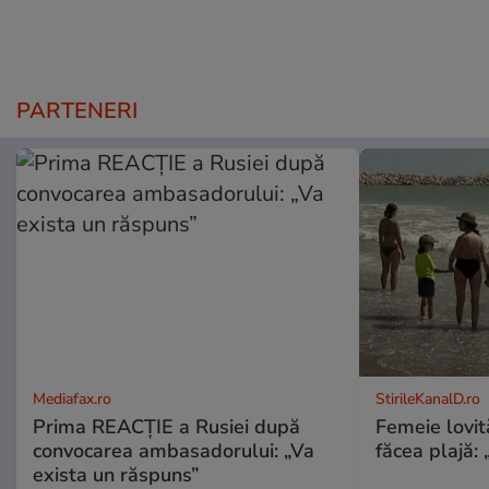
PARTENERI
Mediafax.ro
StirileKanalD.ro
Prima REACȚIE a Rusiei după
Femeie lovit
convocarea ambasadorului: „Va
făcea plajă: „
exista un răspuns”