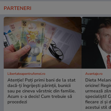
PARTENERI
Libertateapentrufemei.ro
Avantaje.ro
Atenție! Poți primi bani de la stat
Dieta Melan
dacă-ți îngrijești părinții, bunicii
oricine! Regi
sau pe cineva vârstnic din familie.
urmează zilni
Acum s-a decis! Cum trebuie să
specialiști! 
procedezi
fiecare zi și 
acestui stil 