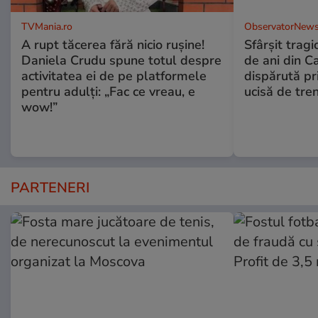
TVMania.ro
ObservatorNews
A rupt tăcerea fără nicio rușine!
Sfârşit tragi
Daniela Crudu spune totul despre
de ani din C
activitatea ei de pe platformele
dispărută pr
pentru adulți: „Fac ce vreau, e
ucisă de tre
wow!”
PARTENERI