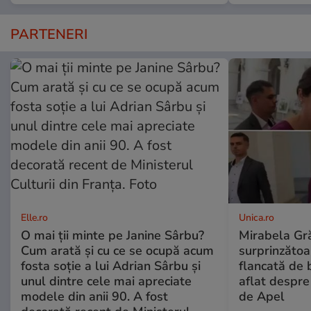
PARTENERI
Elle.ro
Unica.ro
O mai ții minte pe Janine Sârbu?
Mirabela Gră
Cum arată și cu ce se ocupă acum
surprinzătoar
fosta soție a lui Adrian Sârbu și
flancată de 
unul dintre cele mai apreciate
aflat despre
modele din anii 90. A fost
de Apel