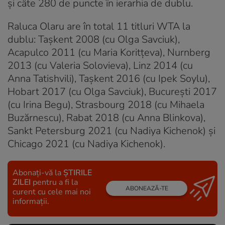
şi câte 280 de puncte în ierarhia de dublu.
Raluca Olaru are în total 11 titluri WTA la
dublu: Taşkent 2008 (cu Olga Savciuk),
Acapulco 2011 (cu Maria Koritţeva), Nurnberg
2013 (cu Valeria Solovieva), Linz 2014 (cu
Anna Tatishvili), Taşkent 2016 (cu Ipek Soylu),
Hobart 2017 (cu Olga Savciuk), Bucureşti 2017
(cu Irina Begu), Strasbourg 2018 (cu Mihaela
Buzărnescu), Rabat 2018 (cu Anna Blinkova),
Sankt Petersburg 2021 (cu Nadiya Kichenok) și
Chicago 2021 (cu Nadiya Kichenok).
Abonați-vă la
ȘTIRILE
ZILEI
pentru a fi la
ABONEAZĂ-TE
curent cu cele mai noi
informații.