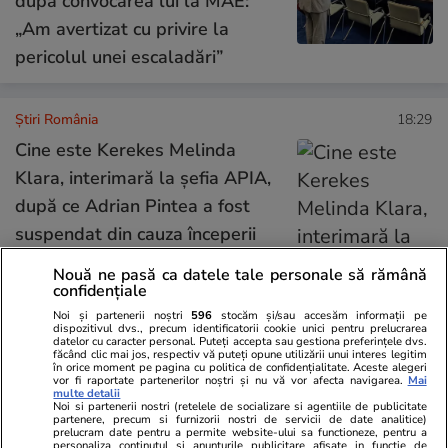
după convocarea lui la MAE:
„Am avertizat cu privire la
pericolul unei escaladări”
Știri România
18:29
Cine este Kerekes Melinda
Klara, interimară la șefia APIA,
după ce Adrian Pintea a fost
suspendat din cauza începerii
unei anchete DNA
Nouă ne pasă ca datele tale personale să rămână
confidențiale
Noi și partenerii noștri
596
stocăm și/sau accesăm informații pe
Știri România
18:15
dispozitivul dvs., precum identificatorii cookie unici pentru prelucrarea
datelor cu caracter personal. Puteți accepta sau gestiona preferințele dvs.
făcând clic mai jos, respectiv vă puteți opune utilizării unui interes legitim
Gradu Cârpaci, extrădat în
în orice moment pe pagina cu politica de confidențialitate. Aceste alegeri
vor fi raportate partenerilor noștri și nu vă vor afecta navigarea.
Mai
multe detalii
Germania. Liderul interlop din
Noi si partenerii nostri (retelele de socializare si agentiile de publicitate
partenere, precum si furnizorii nostri de servicii de date analitice)
Timișoara a forțat un bărbat să-
prelucram date pentru a permite website-ului sa functioneze, pentru a
personaliza continutul si anunturile publicitare afisate in functie de