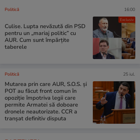
Politică
16:00
Exclusiv
Culise. Lupta nevăzută din PSD
pentru un „mariaj politic” cu
AUR. Cum sunt împărțite
taberele
Politică
25 iul.
Mutarea prin care AUR, S.O.S. și
POT au făcut front comun în
opoziție împotriva legii care
permite Armatei să doboare
dronele neautorizate. CCR a
tranșat definitiv disputa