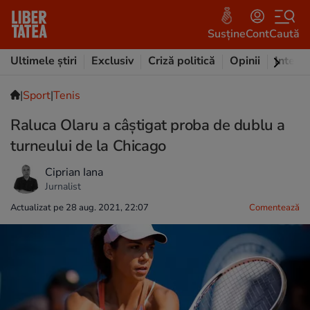
Susține
Cont
Caută
Ultimele știri
Exclusiv
Criză politică
Opinii
Intervi
|
Sport
|
Tenis
Raluca Olaru a câștigat proba de dublu a
turneului de la Chicago
Ciprian Iana
Jurnalist
Actualizat pe 28 aug. 2021, 22:07
Comentează