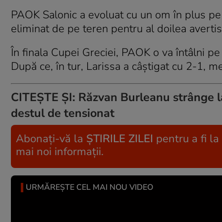
PAOK Salonic a evoluat cu un om în plus pe 
eliminat de pe teren pentru al doilea averti
În finala Cupei Greciei, PAOK o va întâlni pe
După ce, în tur, Larissa a câștigat cu 2-1, me
CITEȘTE ȘI:
Răzvan Burleanu strânge la 
destul de tensionat
Abonați-vă la
ȘTIRILE ZILEI
pentru a fi la
mai noi informații.
URMĂREȘTE CEL MAI NOU VIDEO