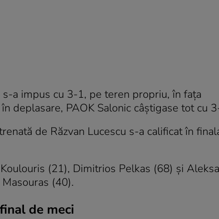
 s-a impus cu 3-1, pe teren propriu, în fața
t în deplasare, PAOK Salonic câștigase tot cu 3
trenată de Răzvan Lucescu s-a calificat în fina
Koulouris (21), Dimitrios Pelkas (68) şi Aleks
s Masouras (40).
final de meci