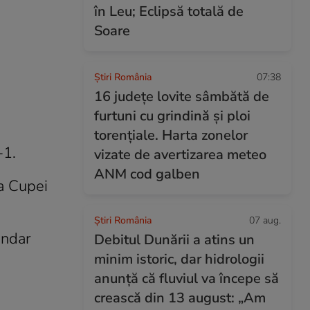
în Leu; Eclipsă totală de
Soare
Știri România
07:38
16 județe lovite sâmbătă de
furtuni cu grindină și ploi
torențiale. Harta zonelor
-1.
vizate de avertizarea meteo
ANM cod galben
la Cupei
Știri România
07 aug.
andar
Debitul Dunării a atins un
minim istoric, dar hidrologii
anunță că fluviul va începe să
crească din 13 august: „Am