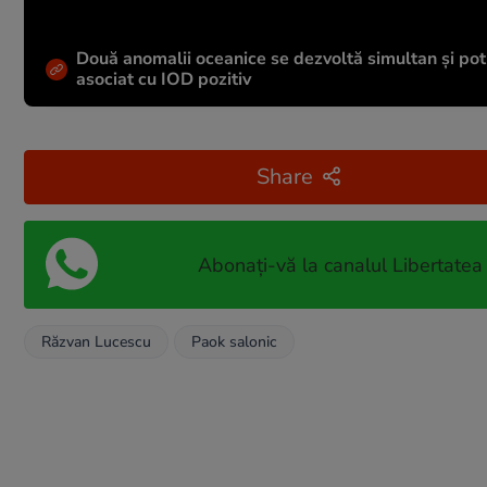
Două anomalii oceanice se dezvoltă simultan și po
asociat cu IOD pozitiv
Share
Abonați-vă la canalul Libertatea
Răzvan Lucescu
Paok salonic