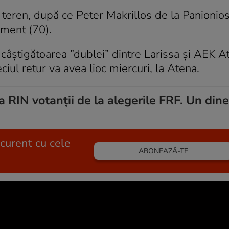
teren, după ce Peter Makrillos de la Panionios
sment (70).
 câștigătoarea ”dublei” dintre Larissa și AEK A
ciul retur va avea lioc miercuri, la Atena.
RIN votanții de la alegerile FRF. Un dineu
 curent cu cele
ABONEAZĂ-TE