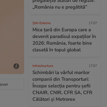
pregătește alături de regizor:
„România nu e pregătită”
Știri Externe
17:07
Mica țară din Europa care a
devenit paradisul expaților în
2026: România, foarte bine
clasată în topul global
Infrastructura
17:07
Schimbări la vârful marilor
companii din Transporturi:
cover
Începe selecția pentru șefii
CNAIR, CNIR, CFR SA, CFR
Călători și Metrorex