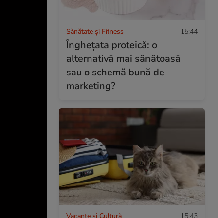
Sănătate și Fitness
15:44
Înghețata proteică: o
alternativă mai sănătoasă
sau o schemă bună de
marketing?
Vacanțe și Cultură
15:43