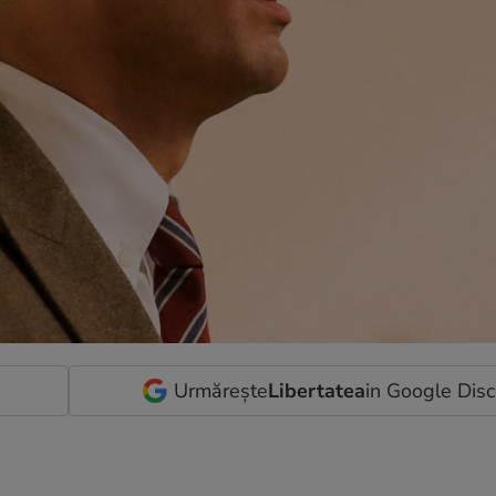
Urmărește
Libertatea
in Google Dis