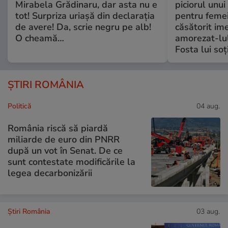
Mirabela Grădinaru, dar asta nu e
piciorul unui
tot! Surpriza uriașă din declarația
pentru femei
de avere! Da, scrie negru pe alb!
căsătorit ime
O cheamă…
amorezat-lul
Fosta lui soț
ȘTIRI ROMÂNIA
Politică
04 aug.
România riscă să piardă
miliarde de euro din PNRR
după un vot în Senat. De ce
sunt contestate modificările la
legea decarbonizării
Știri România
03 aug.