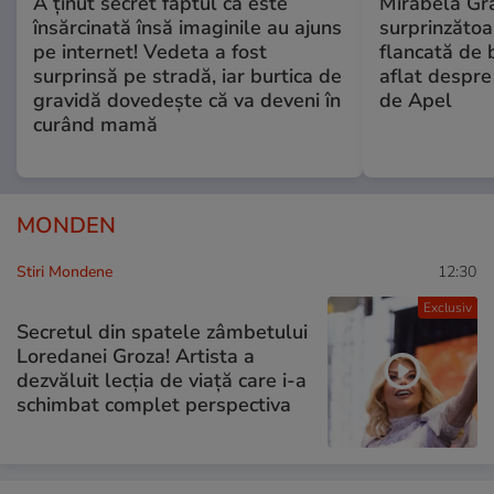
A ținut secret faptul că este
Mirabela Gră
însărcinată însă imaginile au ajuns
surprinzătoar
pe internet! Vedeta a fost
flancată de 
surprinsă pe stradă, iar burtica de
aflat despre
gravidă dovedește că va deveni în
de Apel
curând mamă
MONDEN
Stiri Mondene
12:30
Exclusiv
Secretul din spatele zâmbetului
Loredanei Groza! Artista a
dezvăluit lecția de viață care i-a
schimbat complet perspectiva