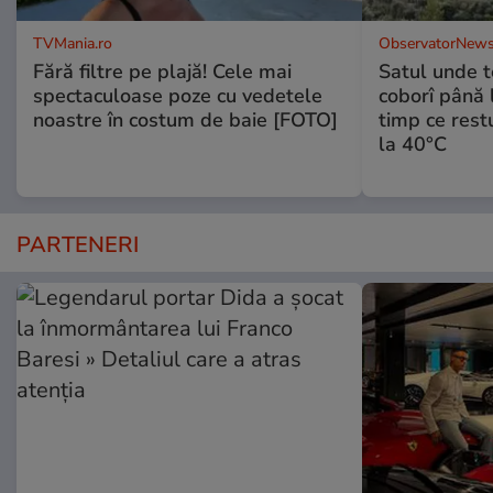
TVMania.ro
ObservatorNews
Fără filtre pe plajă! Cele mai
Satul unde t
spectaculoase poze cu vedetele
coborî până l
noastre în costum de baie [FOTO]
timp ce rest
la 40°C
PARTENERI