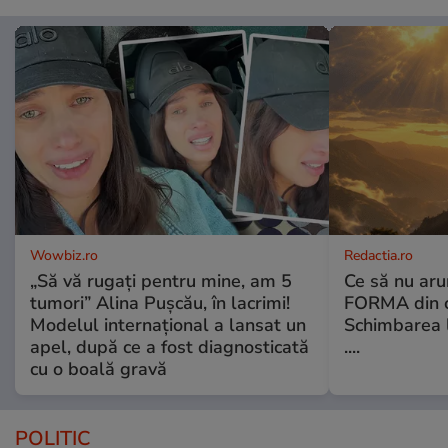
Wowbiz.ro
Redactia.ro
„Să vă rugați pentru mine, am 5
Ce să nu aru
tumori” Alina Pușcău, în lacrimi!
FORMA din c
Modelul internațional a lansat un
Schimbarea l
apel, după ce a fost diagnosticată
....
cu o boală gravă
POLITIC