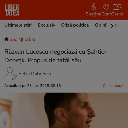
Susține
Cont
Caută
Ultimele știri
Exclusiv
Criză politică
Opinii
Intervi
|
Sport
|
Fotbal
Răzvan Lucescu negociază cu Șahtior
Donețk. Propus de tatăl său
Petre Dobrescu
Actualizat pe 23 apr. 2018, 09:15
Comentează