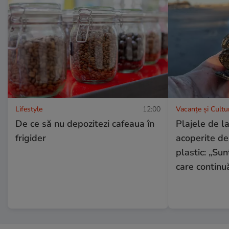
Lifestyle
12:00
Vacanțe și Cultu
De ce să nu depozitezi cafeaua în
Plajele de l
frigider
acoperite de
plastic: „Sun
care continu