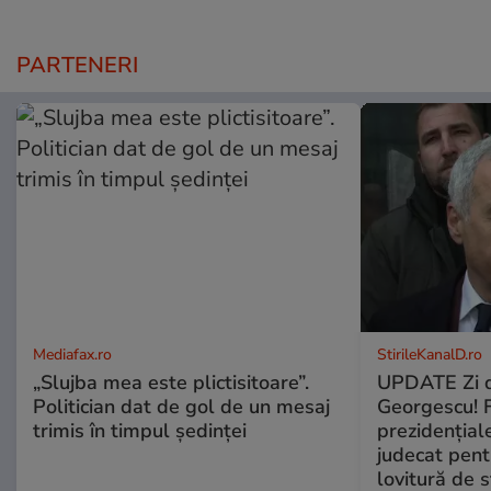
PARTENERI
Mediafax.ro
StirileKanalD.ro
„Slujba mea este plictisitoare”.
UPDATE Zi d
Politician dat de gol de un mesaj
Georgescu! F
trimis în timpul ședinței
prezidențiale
judecat pent
lovitură de s