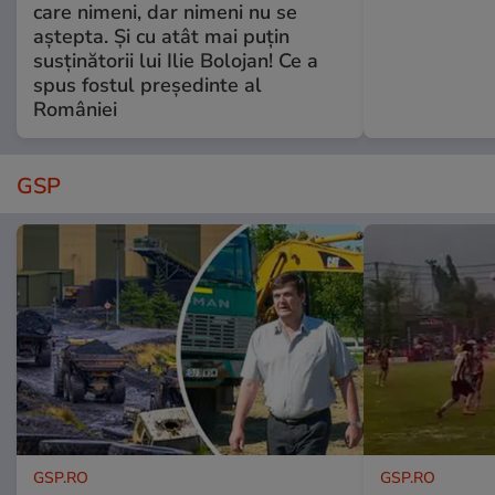
care nimeni, dar nimeni nu se
aștepta. Și cu atât mai puțin
susținătorii lui Ilie Bolojan! Ce a
spus fostul președinte al
României
GSP
GSP.RO
GSP.RO