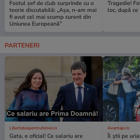
Fostul șef de club surprinde cu o
Tragedie! Fo
teorie discutabilă: „Așa, n-am mai
loc, după ce 
fi avut cel mai scump curent din
Uniunea Europeană”
PARTENERI
Libertateapentrufemei.ro
Avantaje.ro
Gata, e oficial! Ce salariu are
Îl știi pe ur