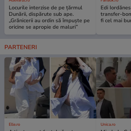
Adevarul.ro
Fanatik.ro
Locurile interzise de pe țărmul
Edi Iordănes
Dunării, dispărute sub ape.
transfer-bom
„Grănicerii au ordin să împuște pe
fi cel mai b
oricine se apropie de maluri”
PARTENERI
Elle.ro
Unica.ro