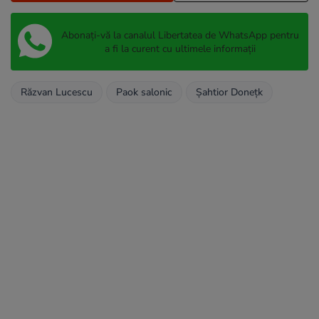
Abonați-vă la canalul Libertatea de WhatsApp pentru
a fi la curent cu ultimele informații
Răzvan Lucescu
Paok salonic
Şahtior Doneţk