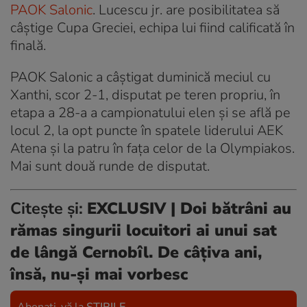
PAOK Salonic
. Lucescu jr. are posibilitatea să
câștige Cupa Greciei, echipa lui fiind calificată în
finală.
PAOK Salonic a câștigat duminică meciul cu
Xanthi, scor 2-1, disputat pe teren propriu, în
etapa a 28-a a campionatului elen și se află pe
locul 2, la opt puncte în spatele liderului AEK
Atena și la patru în fața celor de la Olympiakos.
Mai sunt două runde de disputat.
Citește și:
EXCLUSIV | Doi bătrâni au
rămas singurii locuitori ai unui sat
de lângă Cernobîl. De câţiva ani,
însă, nu-şi mai vorbesc
Abonați-vă la
ȘTIRILE