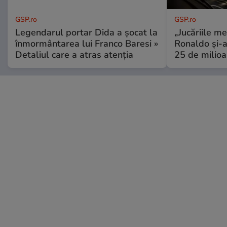
GSP.ro
GSP.ro
Legendarul portar Dida a șocat la
„Jucăriile me
înmormântarea lui Franco Baresi »
Ronaldo și-a
Detaliul care a atras atenția
25 de milioa