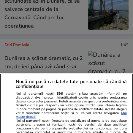
scufundate azi în Dunăre, ca să
salveze centrala de la
Cernavodă. Când are loc
operațiunea
Știri România
11:49
Dunărea a scăzut dramatic, cu 2
cm, de ieri până azi: când s-ar
putea opri Reactorul 2 de la
Nouă ne pasă ca datele tale personale să rămână
Cernavodă
confidențiale
Noi și partenerii noștri
596
stocăm și/sau accesăm informații pe
dispozitivul dvs., precum identificatorii cookie unici pentru prelucrarea
datelor cu caracter personal. Puteți accepta sau gestiona preferințele dvs.
făcând clic mai jos, respectiv vă puteți opune utilizării unui interes legitim
Știri România
11:44
în orice moment pe pagina cu politica de confidențialitate. Aceste alegeri
vor fi raportate partenerilor noștri și nu vă vor afecta navigarea.
Mai
multe detalii
Site-ul Casei de Pensii îi
Noi si partenerii nostri (retelele de socializare si agentiile de publicitate
partenere, precum si furnizorii nostri de servicii de date analitice)
întâmpină pe români cu „Paște
prelucram date pentru a permite website-ului sa functioneze, pentru a
personaliza continutul si anunturile publicitare afisate in functie de