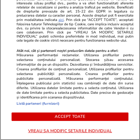
fericit”, deși suntem în august.
interesele si/sau profilul dvs., pentru a va oferi functionalitati aferente
retelelor de socializare si pentru a analiza traficul pe website. Beneficiati
Ce spune instituția
de drepturile prevazute de art. 15-22 din GDPR in legatura cu
prelucrarea datelor cu caracter personal. Aceste drepturi pot fi exercitate
prin modalitatea indicata
aici
. Prin click pe “ACCEPT TOATE”, acceptati
folosirea tuturor Tehnologiilor de tip Cookie, care implica inclusiv acceptul
dvs. cu privire la stocarea/accesarea informatiilor de catre Vendor-ii cu
care colaboram. Prin click pe “VREAU SA MODIFIC SETARILE
Știri România
11:20
INDIVIDUAL” puteti schimba preferintele in mod individual, mai putin
cele legate de cookie strict necesare pentru functionarea website-ului.
Atât noi, cât și partenerii noștri prelucrăm datele pentru a oferi:
O companie de curierat din
Măsurarea performanței reclamelor. Utilizarea profilurilor pentru
selectarea conținutului personalizat. Stocarea și/sau accesarea
România are mai multe recenzii
informațiilor de pe un dispozitiv. Dezvoltarea și îmbunătățirea serviciilor.
Crearea profilurilor de conținut personalizat. Utilizarea profilurilor pentru
pe Google decât Castelul Bran
selectarea publicității personalizate. Crearea profilurilor pentru
publicitate personalizată. Măsurarea performanței conținutului.
Înțelegerea publicului prin statistici sau combinații de date din surse
diferite. Utilizarea datelor limitate pentru a selecta conținutul. Utilizarea
de date limitate pentru a selecta publicitatea. Date precise de geolocație
și identificarea prin scanarea dispozitivului.
Opinii
05 aug.
Listă parteneri (furnizori)
ACCEPT TOATE
Auziți balastierele găinarilor
cum încarcă la cutiile de
VREAU SA MODIFIC SETARILE INDIVIDUAL
pantofi?