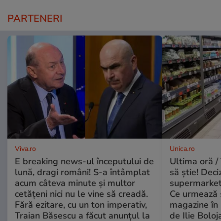
PARTENERI
Viva.ro
Unica.ro
E breaking news-ul începutului de
Ultima oră / 
lună, dragi români! S-a întâmplat
să știe! Deci
acum câteva minute și multor
supermarketu
cetățeni nici nu le vine să creadă.
Ce urmează s
Fără ezitare, cu un ton imperativ,
magazine în 
Traian Băsescu a făcut anunțul la
de Ilie Boloj