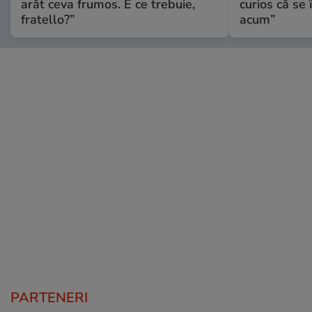
arăt ceva frumos. E ce trebuie,
curios că se
fratello?”
acum”
PARTENERI