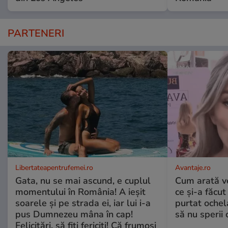
PARTENERI
Libertateapentrufemei.ro
Avantaje.ro
Gata, nu se mai ascund, e cuplul
Cum arată v
momentului în România! A ieșit
ce și-a făcut
soarele și pe strada ei, iar lui i-a
purtat ochel
pus Dumnezeu mâna în cap!
să nu sperii c
Felicitări, să fiți fericiți! Că frumoși