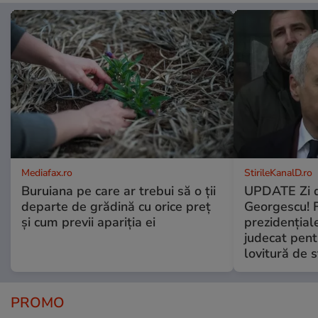
Mediafax.ro
StirileKanalD.ro
Buruiana pe care ar trebui să o ții
UPDATE Zi d
departe de grădină cu orice preț
Georgescu! F
și cum previi apariția ei
prezidențiale
judecat pent
lovitură de s
PROMO