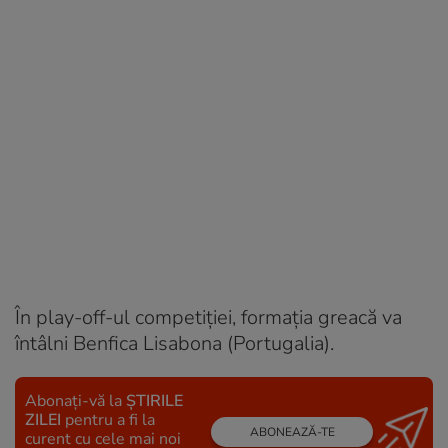
În play-off-ul competiţiei, formaţia greacă va
întâlni Benfica Lisabona (Portugalia).
Abonați-vă la
ȘTIRILE
ZILEI
pentru a fi la
ABONEAZĂ-TE
curent cu cele mai noi