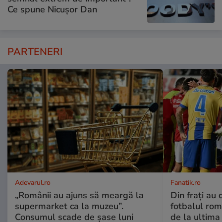
Ce spune Nicușor Dan
PARTENERI
Adevarul.ro
Fanatik.ro
„Românii au ajuns să meargă la
Din frați au 
supermarket ca la muzeu”.
fotbalul rom
Consumul scade de șase luni
de la ultima