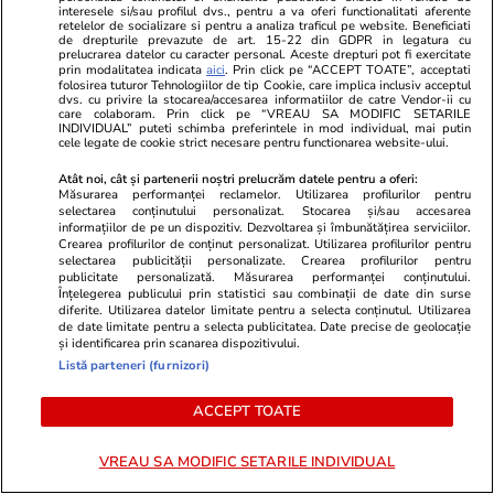
interesele si/sau profilul dvs., pentru a va oferi functionalitati aferente
retelelor de socializare si pentru a analiza traficul pe website. Beneficiati
de drepturile prevazute de art. 15-22 din GDPR in legatura cu
prelucrarea datelor cu caracter personal. Aceste drepturi pot fi exercitate
prin modalitatea indicata
aici
. Prin click pe “ACCEPT TOATE”, acceptati
folosirea tuturor Tehnologiilor de tip Cookie, care implica inclusiv acceptul
dvs. cu privire la stocarea/accesarea informatiilor de catre Vendor-ii cu
care colaboram. Prin click pe “VREAU SA MODIFIC SETARILE
INDIVIDUAL” puteti schimba preferintele in mod individual, mai putin
cele legate de cookie strict necesare pentru functionarea website-ului.
Atât noi, cât și partenerii noștri prelucrăm datele pentru a oferi:
Măsurarea performanței reclamelor. Utilizarea profilurilor pentru
selectarea conținutului personalizat. Stocarea și/sau accesarea
Lifestyle
10:11
Vacanțe și Cultu
informațiilor de pe un dispozitiv. Dezvoltarea și îmbunătățirea serviciilor.
O tânără a cumpărat o casă
Insula din E
Crearea profilurilor de conținut personalizat. Utilizarea profilurilor pentru
selectarea publicității personalizate. Crearea profilurilor pentru
abandonată de 65 de ani și a
cunoscută un
publicitate personalizată. Măsurarea performanței conținutului.
Înțelegerea publicului prin statistici sau combinații de date din surse
început să o renoveze, în Sicilia:
sau șezlongur
diferite. Utilizarea datelor limitate pentru a selecta conținutul. Utilizarea
de date limitate pentru a selecta publicitatea. Date precise de geolocație
„Știam că nu voi mai găsi
accesibilă d
și identificarea prin scanarea dispozitivului.
Listă parteneri (furnizori)
niciodată un loc ca acesta” |
VIDEO
ACCEPT TOATE
VREAU SA MODIFIC SETARILE INDIVIDUAL
Horoscop
08 aug.