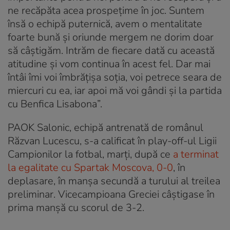
ne recăpăta acea prospeţime în joc. Suntem
însă o echipă puternică, avem o mentalitate
foarte bună şi oriunde mergem ne dorim doar
să câştigăm. Intrăm de fiecare dată cu această
atitudine şi vom continua în acest fel. Dar mai
întâi îmi voi îmbrăţişa soţia, voi petrece seara de
miercuri cu ea, iar apoi mă voi gândi şi la partida
cu Benfica Lisabona”.
PAOK Salonic, echipă antrenată de românul
Răzvan Lucescu, s-a calificat în play-off-ul Ligii
Campionilor la fotbal, marţi, după ce
a terminat
la egalitate cu Spartak Moscova, 0-0
, în
deplasare, în manşa secundă a turului al treilea
preliminar. Vicecampioana Greciei câştigase în
prima manşă cu scorul de 3-2.