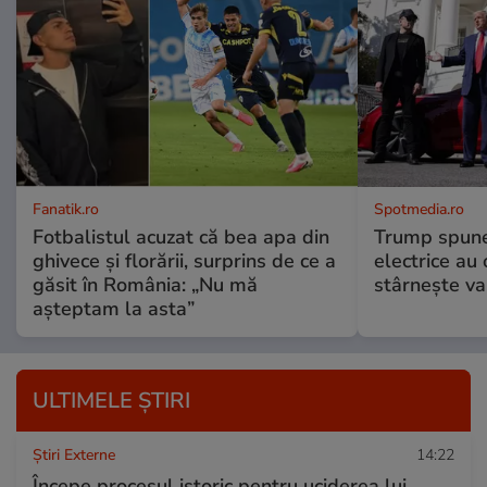
Fanatik.ro
Spotmedia.ro
Fotbalistul acuzat că bea apa din
Trump spune 
ghivece și florării, surprins de ce a
electrice au 
găsit în România: „Nu mă
stârnește val
așteptam la asta”
ULTIMELE ȘTIRI
Știri Externe
14:22
Începe procesul istoric pentru uciderea lui