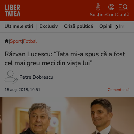
Susține
Cont
Caută
Ultimele știri
Exclusiv
Criză politică
Opinii
Intervi
|
Sport
|
Fotbal
Răzvan Lucescu: “Tata mi-a spus că a fost
cel mai greu meci din viaţa lui”
Petre Dobrescu
15 aug. 2018, 10:51
Comentează