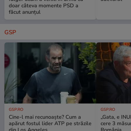
doar câteva momente PSD a
făcut anunțul
GSP
GSP.RO
GSP.RO
Cine-l mai recunoaște? Cum a
„Gata, e IN
apărut fostul lider ATP pe străzile
cere 3 măsu
din Los Angeles
România