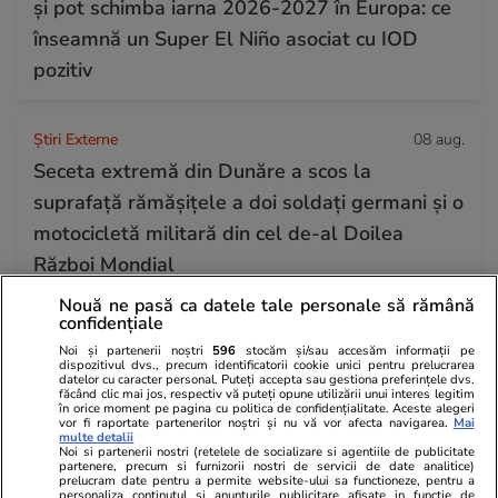
și pot schimba iarna 2026-2027 în Europa: ce
înseamnă un Super El Niño asociat cu IOD
pozitiv
Știri Externe
08 aug.
Seceta extremă din Dunăre a scos la
suprafață rămășițele a doi soldați germani și o
motocicletă militară din cel de-al Doilea
Război Mondial
Nouă ne pasă ca datele tale personale să rămână
confidențiale
Știri România
07:00
Noi și partenerii noștri
596
stocăm și/sau accesăm informații pe
Loto 6/49 din 9 august 2026. Report de peste
dispozitivul dvs., precum identificatorii cookie unici pentru prelucrarea
datelor cu caracter personal. Puteți accepta sau gestiona preferințele dvs.
9,53 milioane de euro la 6/49, categoria I
făcând clic mai jos, respectiv vă puteți opune utilizării unui interes legitim
în orice moment pe pagina cu politica de confidențialitate. Aceste alegeri
vor fi raportate partenerilor noștri și nu vă vor afecta navigarea.
Mai
multe detalii
Noi si partenerii nostri (retelele de socializare si agentiile de publicitate
partenere, precum si furnizorii nostri de servicii de date analitice)
prelucram date pentru a permite website-ului sa functioneze, pentru a
personaliza continutul si anunturile publicitare afisate in functie de