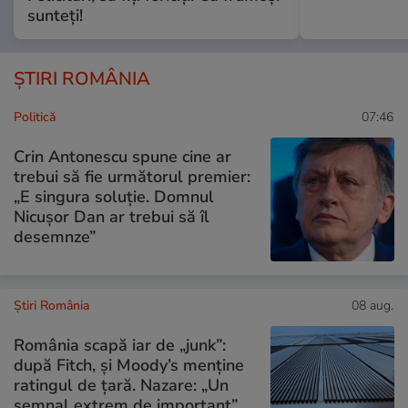
sunteți!
ȘTIRI ROMÂNIA
Politică
07:46
Crin Antonescu spune cine ar
trebui să fie următorul premier:
„E singura soluție. Domnul
Nicușor Dan ar trebui să îl
desemnze”
Știri România
08 aug.
România scapă iar de „junk”:
după Fitch, și Moody’s menține
ratingul de țară. Nazare: „Un
semnal extrem de important”.