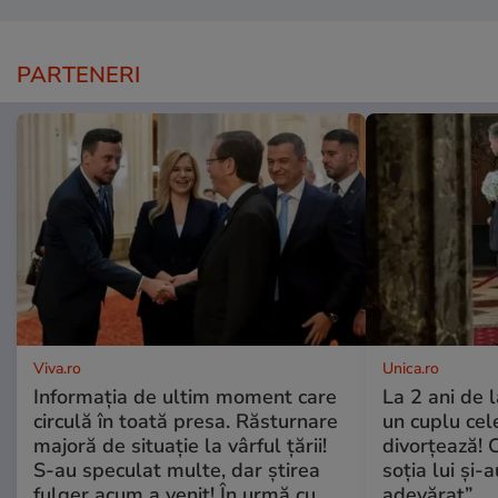
PARTENERI
Viva.ro
Unica.ro
Informația de ultim moment care
La 2 ani de 
circulă în toată presa. Răsturnare
un cuplu ce
majoră de situație la vârful țării!
divorțează! C
S-au speculat multe, dar știrea
soția lui și-
fulger acum a venit! În urmă cu
adevărat”