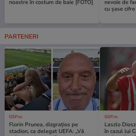
noastre în costum de baie [FOTO]
nevoie de fac
cu şase cifre
PARTENERI
GSP.ro
GSP.ro
Florin Prunea, dizgrațios pe
Laszlo Diosz
stadion, ca delegat UEFA: „Vă
în cazul lui 