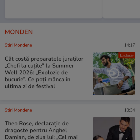
MONDEN
Stiri Mondene
14:17
Exclusiv
Cât costă preparatele juraților
„Chefi la cuțite” la Summer
Well 2026: „Explozie de
bucurie”. Ce poți mânca în
ultima zi de festival
Stiri Mondene
13:34
Theo Rose, declarație de
dragoste pentru Anghel
Damian, de ziua lui: „Cel mai