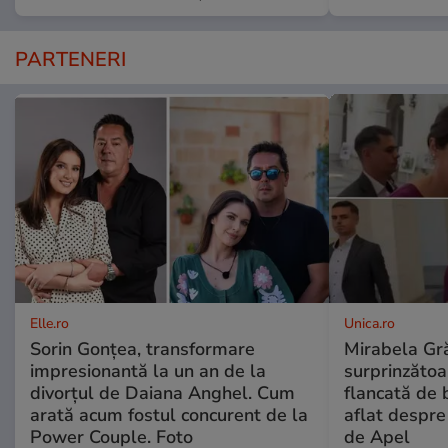
PARTENERI
Elle.ro
Unica.ro
Sorin Gonțea, transformare
Mirabela Gră
impresionantă la un an de la
surprinzătoar
divorțul de Daiana Anghel. Cum
flancată de 
arată acum fostul concurent de la
aflat despre
Power Couple. Foto
de Apel