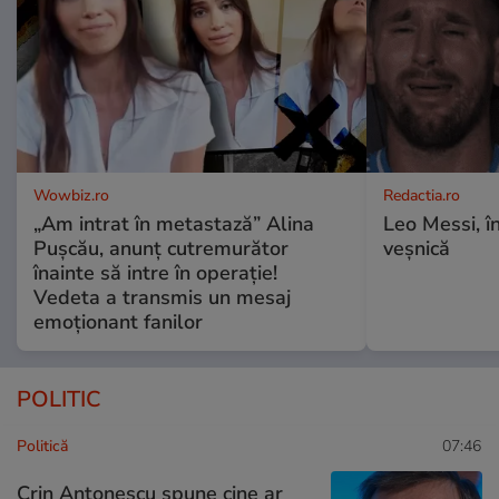
Wowbiz.ro
Redactia.ro
„Am intrat în metastază” Alina
Leo Messi, î
Pușcău, anunț cutremurător
veșnică
înainte să intre în operație!
Vedeta a transmis un mesaj
emoționant fanilor
POLITIC
Politică
07:46
Crin Antonescu spune cine ar