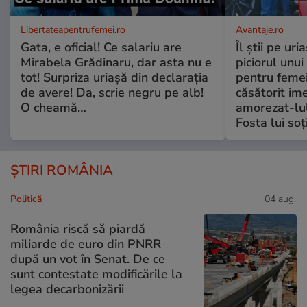
Libertateapentrufemei.ro
Avantaje.ro
Gata, e oficial! Ce salariu are
Îl știi pe ur
Mirabela Grădinaru, dar asta nu e
piciorul unui
tot! Surpriza uriașă din declarația
pentru femei
de avere! Da, scrie negru pe alb!
căsătorit ime
O cheamă…
amorezat-lul
Fosta lui soț
ȘTIRI ROMÂNIA
Politică
04 aug.
România riscă să piardă
miliarde de euro din PNRR
după un vot în Senat. De ce
sunt contestate modificările la
legea decarbonizării