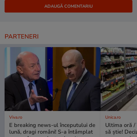
PARTENERI
Viva.ro
Unica.ro
E breaking news-ul începutului de
Ultima oră / 
lună, dragi români! S-a întâmplat
să știe! Deci