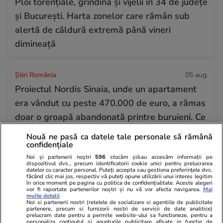
Ploi torențiale, grindină și vijelii în 34 de județe
și București. Harta zonelor care rămân sub
alertă de căldură extremă până vineri
dimineață
Știri România
05 aug.
Proiectul Nordis Sinaia, unde un apartament
era vândut cu peste 470.000 de euro, a rămas
doar o groapă abandonată printre buruieni. Ce
spun autoritățile din oraș
Nouă ne pasă ca datele tale personale să rămână
confidențiale
Noi și partenerii noștri
596
stocăm și/sau accesăm informații pe
Știri România
05 aug.
dispozitivul dvs., precum identificatorii cookie unici pentru prelucrarea
datelor cu caracter personal. Puteți accepta sau gestiona preferințele dvs.
Schimbarea la Față a Domnului 2026 – tradiții
făcând clic mai jos, respectiv vă puteți opune utilizării unui interes legitim
în orice moment pe pagina cu politica de confidențialitate. Aceste alegeri
și superstiții
vor fi raportate partenerilor noștri și nu vă vor afecta navigarea.
Mai
multe detalii
Noi si partenerii nostri (retelele de socializare si agentiile de publicitate
partenere, precum si furnizorii nostri de servicii de date analitice)
prelucram date pentru a permite website-ului sa functioneze, pentru a
Horoscop
05 aug.
personaliza continutul si anunturile publicitare afisate in functie de