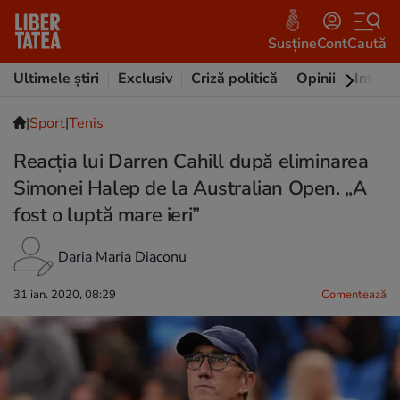
Susține
Cont
Caută
Ultimele știri
Exclusiv
Criză politică
Opinii
Intervi
|
Sport
|
Tenis
Reacția lui Darren Cahill după eliminarea
Simonei Halep de la Australian Open. „A
fost o luptă mare ieri”
Daria Maria Diaconu
31 ian. 2020, 08:29
Comentează