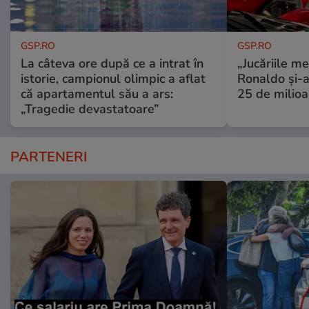
GSP.RO
GSP.RO
La câteva ore după ce a intrat în
„Jucăriile me
istorie, campionul olimpic a aflat
Ronaldo și-a
că apartamentul său a ars:
25 de milioa
„Tragedie devastatoare”
PARTENERI