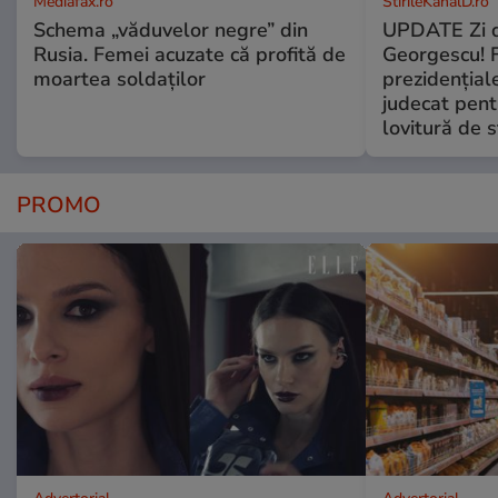
Mediafax.ro
StirileKanalD.ro
Schema „văduvelor negre” din
UPDATE Zi d
Rusia. Femei acuzate că profită de
Georgescu! F
moartea soldaților
prezidențiale
judecat pent
lovitură de s
PROMO