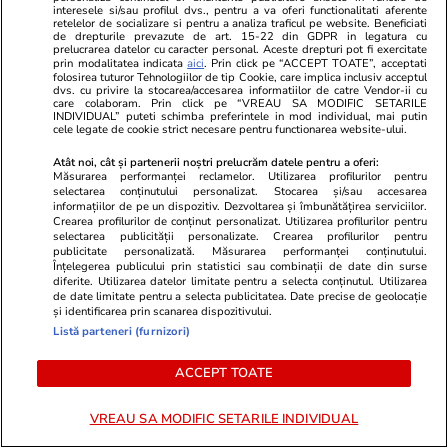
interesele si/sau profilul dvs., pentru a va oferi functionalitati aferente
Horoscop 6 august 2026. Săgetătorii au parte
retelelor de socializare si pentru a analiza traficul pe website. Beneficiati
de drepturile prevazute de art. 15-22 din GDPR in legatura cu
de noi oportunități de asociere cu persoane
prelucrarea datelor cu caracter personal. Aceste drepturi pot fi exercitate
prin modalitatea indicata
aici
. Prin click pe “ACCEPT TOATE”, acceptati
care îi atrag prin preocupările și ideile lor
folosirea tuturor Tehnologiilor de tip Cookie, care implica inclusiv acceptul
dvs. cu privire la stocarea/accesarea informatiilor de catre Vendor-ii cu
care colaboram. Prin click pe “VREAU SA MODIFIC SETARILE
INDIVIDUAL” puteti schimba preferintele in mod individual, mai putin
cele legate de cookie strict necesare pentru functionarea website-ului.
Atât noi, cât și partenerii noștri prelucrăm datele pentru a oferi:
Măsurarea performanței reclamelor. Utilizarea profilurilor pentru
selectarea conținutului personalizat. Stocarea și/sau accesarea
informațiilor de pe un dispozitiv. Dezvoltarea și îmbunătățirea serviciilor.
Crearea profilurilor de conținut personalizat. Utilizarea profilurilor pentru
selectarea publicității personalizate. Crearea profilurilor pentru
publicitate personalizată. Măsurarea performanței conținutului.
Înțelegerea publicului prin statistici sau combinații de date din surse
diferite. Utilizarea datelor limitate pentru a selecta conținutul. Utilizarea
de date limitate pentru a selecta publicitatea. Date precise de geolocație
și identificarea prin scanarea dispozitivului.
Listă parteneri (furnizori)
Vacanțe și Cultură
05 aug.
Vacanțe și Cultu
ACCEPT TOATE
Plajele de la Marea Adriatică,
Un turist a 
VREAU SA MODIFIC SETARILE INDIVIDUAL
acoperite de dischete negre din
pe Transfăgă