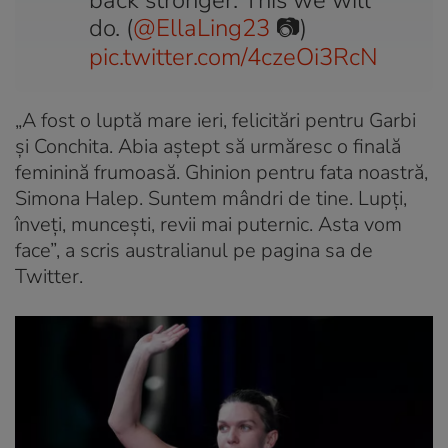
do. (
@EllaLing23
📷)
pic.twitter.com/4czeOi3RcN
„A fost o luptă mare ieri, felicitări pentru Garbi
și Conchita. Abia aștept să urmăresc o finală
feminină frumoasă. Ghinion pentru fata noastră,
Simona Halep. Suntem mândri de tine. Lupți,
înveți, muncești, revii mai puternic. Asta vom
face”, a scris australianul pe pagina sa de
Twitter.