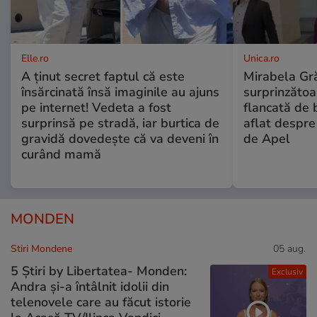
Elle.ro
Unica.ro
A ținut secret faptul că este
Mirabela Gră
însărcinată însă imaginile au ajuns
surprinzătoar
pe internet! Vedeta a fost
flancată de 
surprinsă pe stradă, iar burtica de
aflat despre
gravidă dovedește că va deveni în
de Apel
curând mamă
MONDEN
Stiri Mondene
05 aug.
5 Știri by Libertatea- Monden:
Exclusiv
Andra și-a întâlnit idolii din
telenovele care au făcut istorie