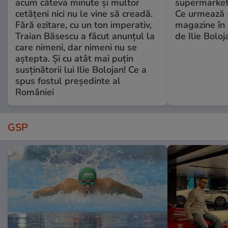
acum câteva minute și multor
supermarketu
cetățeni nici nu le vine să creadă.
Ce urmează s
Fără ezitare, cu un ton imperativ,
magazine în 
Traian Băsescu a făcut anunțul la
de Ilie Boloj
care nimeni, dar nimeni nu se
aștepta. Și cu atât mai puțin
susținătorii lui Ilie Bolojan! Ce a
spus fostul președinte al
României
GSP