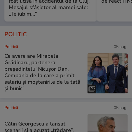
fost ucisă în accidentul de la Cluj.
de reactii 
Mesajul sfâșietor al mamei sale:
„Te iubim…”
POLITIC
Politică
05 aug.
Ce avere are Mirabela
Grădinaru, partenera
președintelui Nicușor Dan.
Compania de la care a primit
salariu și moștenirile de la tată
și bunici
Politică
05 aug.
Călin Georgescu a lansat
scenarii și a acuzat „trădare”,