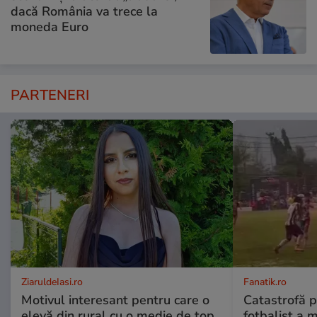
dacă România va trece la
moneda Euro
PARTENERI
ZiaruldeIasi.ro
Fanatik.ro
Motivul interesant pentru care o
Catastrofă p
elevă din rural cu o medie de top
fotbalist a m