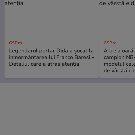
GSP.ro
GSP.ro
Legendarul portar Dida a șocat la
A treia oară
înmormântarea lui Franco Baresi »
campion NBA
Detaliul care a atras atenția
modelul cele
de vârstă e 