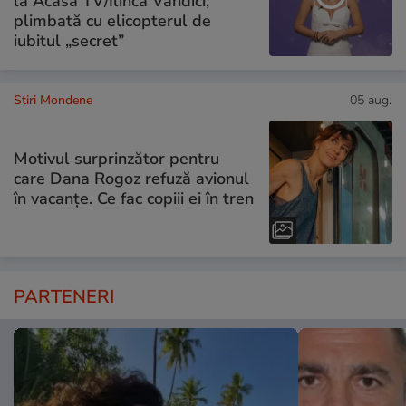
la Acasă TV/Ilinca Vandici,
plimbată cu elicopterul de
iubitul „secret”
Stiri Mondene
05 aug.
Motivul surprinzător pentru
care Dana Rogoz refuză avionul
în vacanțe. Ce fac copiii ei în tren
PARTENERI