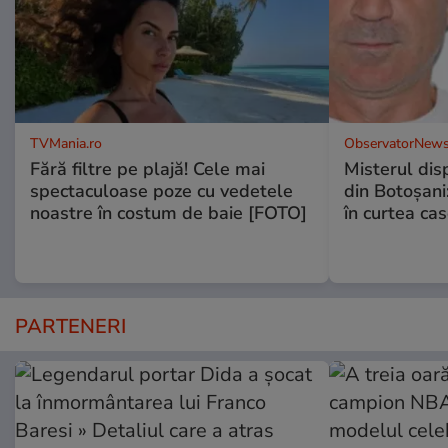
TVMania.ro
ObservatorNews
Fără filtre pe plajă! Cele mai
Misterul disp
spectaculoase poze cu vedetele
din Botoșani:
noastre în costum de baie [FOTO]
în curtea cas
PARTENERI