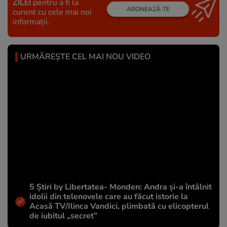
ZILEI
pentru a fi la
ABONEAZĂ-TE
curent cu cele mai noi
informații.
URMĂREȘTE CEL MAI NOU VIDEO
5 Știri by Libertatea- Monden: Andra și-a întâlnit
idolii din telenovele care au făcut istorie la
Acasă TV/Ilinca Vandici, plimbată cu elicopterul
de iubitul „secret”