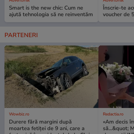
Advertorial
Advertorial
Smart is the new chic: Cum ne
Înscrie-te ac
ajută tehnologia să ne reinventăm
voucher de 5
PARTENERI
Wowbiz.ro
Redactia.ro
Durere fără margini după
«Am decis î
moartea fetiței de 9 ani, care a
să...&quot; 