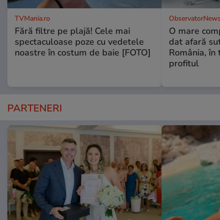
TVMania.ro
ObservatorNews
Fără filtre pe plajă! Cele mai
O mare comp
spectaculoase poze cu vedetele
dat afară su
noastre în costum de baie [FOTO]
România, în 
profitul
PARTENERI