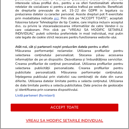
interesele si/sau profilul dvs., pentru a va oferi functionalitati aferente
retelelor de socializare si pentru a analiza traficul pe website. Beneficiati
de drepturile prevazute de art. 15-22 din GDPR in legatura cu
prelucrarea datelor cu caracter personal. Aceste drepturi pot fi exercitate
Știri Externe
09 aug.
prin modalitatea indicata
aici
. Prin click pe “ACCEPT TOATE”, acceptati
folosirea tuturor Tehnologiilor de tip Cookie, care implica inclusiv acceptul
Locul unde este înmormântată Brigitte Bardot:
dvs. cu privire la stocarea/accesarea informatiilor de catre Vendor-ii cu
care colaboram. Prin click pe “VREAU SA MODIFIC SETARILE
„Merita mausoleu, e legendă. Dar așa a vrut
INDIVIDUAL” puteti schimba preferintele in mod individual, mai putin
cele legate de cookie strict necesare pentru functionarea website-ului.
ea”
Atât noi, cât și partenerii noștri prelucrăm datele pentru a oferi:
Măsurarea performanței reclamelor. Utilizarea profilurilor pentru
selectarea conținutului personalizat. Stocarea și/sau accesarea
Știri România
09 aug.
informațiilor de pe un dispozitiv. Dezvoltarea și îmbunătățirea serviciilor.
Crearea profilurilor de conținut personalizat. Utilizarea profilurilor pentru
Cum se vede Dunărea din avion, de la 7.000
selectarea publicității personalizate. Crearea profilurilor pentru
publicitate personalizată. Măsurarea performanței conținutului.
de metri înălțime, în apropiere de Călărași
Înțelegerea publicului prin statistici sau combinații de date din surse
diferite. Utilizarea datelor limitate pentru a selecta conținutul. Utilizarea
de date limitate pentru a selecta publicitatea. Date precise de geolocație
și identificarea prin scanarea dispozitivului.
Știri România
09 aug.
Listă parteneri (furnizori)
Rezultatele Loto 6/49 din 9 august
ACCEPT TOATE
2026. Numerele câștigătoare extrase
duminică
VREAU SA MODIFIC SETARILE INDIVIDUAL