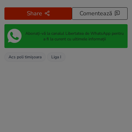
Share
Comentează
Abonați-vă la canalul Libertatea de WhatsApp pentru
a fi la curent cu ultimele informații
Acs poli timişoara
Liga I