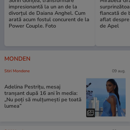
Sorin Gonțea, transformare
Mirabela Gră
impresionantă la un an de la
surprinzătoar
divorțul de Daiana Anghel. Cum
flancată de 
arată acum fostul concurent de la
aflat despre
Power Couple. Foto
de Apel
MONDEN
Stiri Mondene
09 aug.
Adelina Pestrițu, mesaj
tranșant după 16 ani în media:
„Nu poți să mulțumești pe toată
lumea”