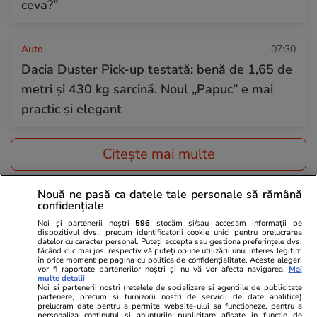
ceva?”
Auto
07:30
Dacia Duster Pick-up testată: benă de 1,65 de
metri și 430 kg sarcină. Noul „Papuc” e mai
practic și elegant
Citește mai multe
Nouă ne pasă ca datele tale personale să rămână
TRENDING
confidențiale
Noi și partenerii noștri
596
stocăm și/sau accesăm informații pe
Horoscop
09 aug.
dispozitivul dvs., precum identificatorii cookie unici pentru prelucrarea
datelor cu caracter personal. Puteți accepta sau gestiona preferințele dvs.
Horoscop 10 august 2026. Berbecii este bine
făcând clic mai jos, respectiv vă puteți opune utilizării unui interes legitim
în orice moment pe pagina cu politica de confidențialitate. Aceste alegeri
vor fi raportate partenerilor noștri și nu vă vor afecta navigarea.
Mai
să evite semnarea unor documente
multe detalii
Noi si partenerii nostri (retelele de socializare si agentiile de publicitate
importante, inițierea unor contracte sau
partenere, precum si furnizorii nostri de servicii de date analitice)
prelucram date pentru a permite website-ului sa functioneze, pentru a
colaborări
personaliza continutul si anunturile publicitare afisate in functie de