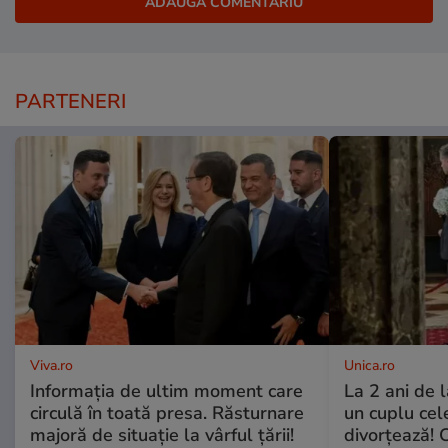
PARTENERI
Viva.ro
Unica.ro
Informația de ultim moment care
La 2 ani de 
circulă în toată presa. Răsturnare
un cuplu ce
majoră de situație la vârful țării!
divorțează! C