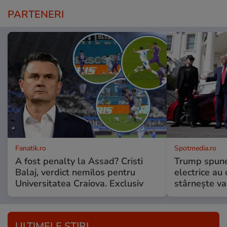
PARTENERI
Fanatik.ro
Spotmedia.ro
A fost penalty la Assad? Cristi
Trump spune 
Balaj, verdict nemilos pentru
electrice au 
Universitatea Craiova. Exclusiv
stârnește val
ULTIMELE ȘTIRI