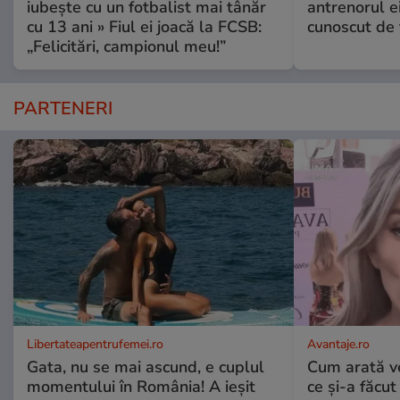
iubește cu un fotbalist mai tânăr
antrenorul ei
cu 13 ani » Fiul ei joacă la FCSB:
cunoscut de 
„Felicitări, campionul meu!”
PARTENERI
Libertateapentrufemei.ro
Avantaje.ro
Gata, nu se mai ascund, e cuplul
Cum arată v
momentului în România! A ieșit
ce și-a făcut