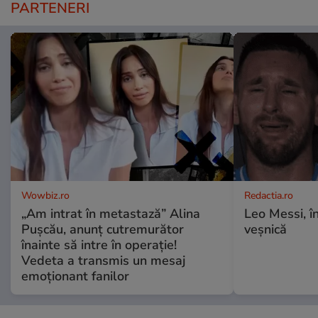
PARTENERI
Wowbiz.ro
Redactia.ro
„Am intrat în metastază” Alina
Leo Messi, î
Pușcău, anunț cutremurător
veșnică
înainte să intre în operație!
Vedeta a transmis un mesaj
emoționant fanilor