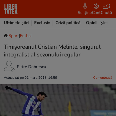
Susține
Cont
Caută
Ultimele știri
Exclusiv
Criză politică
Opinii
Intervi
|
Sport
|
Fotbal
Timișoreanul Cristian Melinte, singurul
integralist al sezonului regular
Petre Dobrescu
Actualizat pe 01 mart. 2018, 16:59
Comentează