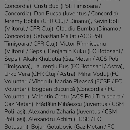
Concordia), Cristi Bud (Poli Timisoara /
Concordia), Dan Bucșa (Juventus / Concordia),
Jeremy Bokila (CFR Cluj / Dinamo), Kevin Boli
(Viitorul / CFR Cluj), Claudiu Bumba (Dinamo /
Concordia), Sebastian Mailat (ACS Poli
Timişoara / CFR Cluj), Victor Rîmniceanu
(Viitorul / Sepsi), Benjamin Kuku (FC Botoşani /
Sepsi), Akaki Khubutia (Gaz Metan / ACS Poli
Timişoara), Laurenţiu Buş (FC Botoşani / Astra),
Urko Vera (CFR Cluj / Astra), Mihai Voduţ (FC
Voluntari / Viitorul), Marian Pleaşcă (FCSB / FC
Voluntari), Bogdan Bucurică (Concordia / FC
Voluntari), Valentin Creţu (ACS Poli Timişoara /
Gaz Metan), Mădălin Mihăescu (Juventus / CSM
Poli Iaşi), Alexandru Zaharia (Juventus / CSM
Poli Iaşi), Alexandru Achim (FCSB / FC
Botoşani), Bojan Golubovic (Gaz Metan / FC