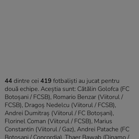
44
dintre cei
419
fotbalişti au jucat pentru
două echipe. Aceştia sunt: Cătălin Golofca (FC
Botoşani / FCSB), Romario Benzar (Viitorul /
FCSB), Dragoş Nedelcu (Viitorul / FCSB),
Andrei Dumitraş (Viitorul / FC Botoşani),
Florinel Coman (Viitorul / FCSB), Marius
Constantin (Viitorul / Gaz), Andrei Patache (FC
Botoşani / Concordia), Thaer Bawab (Dinamo /