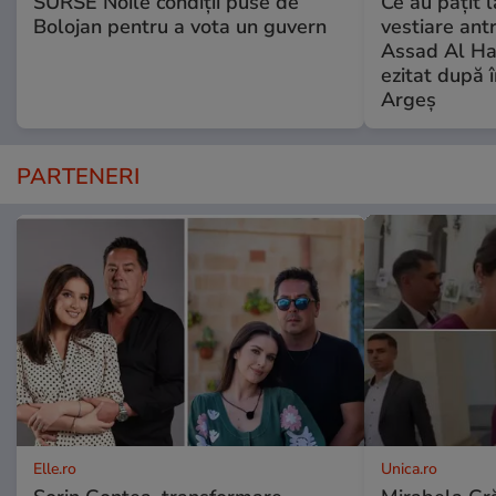
SURSE Noile condiții puse de
Ce au pățit l
Bolojan pentru a vota un guvern
vestiare ant
Assad Al Ha
ezitat după 
Argeș
PARTENERI
Elle.ro
Unica.ro