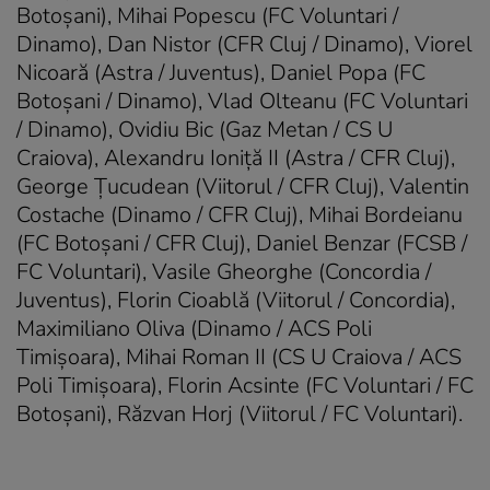
Botoşani), Mihai Popescu (FC Voluntari /
Dinamo), Dan Nistor (CFR Cluj / Dinamo), Viorel
Nicoară (Astra / Juventus), Daniel Popa (FC
Botoşani / Dinamo), Vlad Olteanu (FC Voluntari
/ Dinamo), Ovidiu Bic (Gaz Metan / CS U
Craiova), Alexandru Ioniţă II (Astra / CFR Cluj),
George Ţucudean (Viitorul / CFR Cluj), Valentin
Costache (Dinamo / CFR Cluj), Mihai Bordeianu
(FC Botoşani / CFR Cluj), Daniel Benzar (FCSB /
FC Voluntari), Vasile Gheorghe (Concordia /
Juventus), Florin Cioablă (Viitorul / Concordia),
Maximiliano Oliva (Dinamo / ACS Poli
Timişoara), Mihai Roman II (CS U Craiova / ACS
Poli Timişoara), Florin Acsinte (FC Voluntari / FC
Botoşani), Răzvan Horj (Viitorul / FC Voluntari).