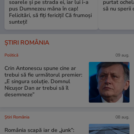
soarele și pe strada ei, iar lui i-a
purtat ochel
pus Dumnezeu mâna în cap!
să nu sperii c
Felicitări, să fiți fericiți! Că frumoși
sunteți!
ȘTIRI ROMÂNIA
Politică
09 aug.
Crin Antonescu spune cine ar
trebui să fie următorul premier:
„E singura soluție. Domnul
Nicușor Dan ar trebui să îl
desemneze”
Știri România
08 aug.
România scapă iar de „junk”: