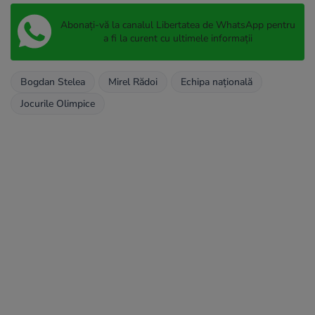
Abonați-vă la canalul Libertatea de WhatsApp pentru
a fi la curent cu ultimele informații
Bogdan Stelea
Mirel Rădoi
Echipa națională
Jocurile Olimpice