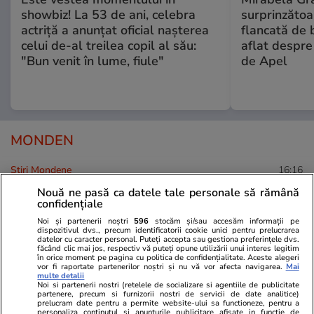
showbiz! La 53 de ani, celebra
surprinzătoar
actriță a anunțat oficial nașterea
flancată de 
celui de-al treilea copil al său:
aflat despre
"Bun venit în lume, fiule"
de Apel
MONDEN
Stiri Mondene
16:16
Nouă ne pasă ca datele tale personale să rămână
Imagine rară cu chef Orlando
confidențiale
Zaharia din ziua nunții cu
Noi și partenerii noștri
596
stocăm și/sau accesăm informații pe
Mădălina. Au trecut 22 de ani
dispozitivul dvs., precum identificatorii cookie unici pentru prelucrarea
datelor cu caracter personal. Puteți accepta sau gestiona preferințele dvs.
de ani de atunci. „La bine și la
făcând clic mai jos, respectiv vă puteți opune utilizării unui interes legitim
în orice moment pe pagina cu politica de confidențialitate. Aceste alegeri
greu”
vor fi raportate partenerilor noștri și nu vă vor afecta navigarea.
Mai
multe detalii
Noi si partenerii nostri (retelele de socializare si agentiile de publicitate
partenere, precum si furnizorii nostri de servicii de date analitice)
prelucram date pentru a permite website-ului sa functioneze, pentru a
personaliza continutul si anunturile publicitare afisate in functie de