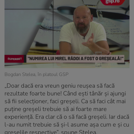
Bogdan Stelea, în platoul GSP
„Doar dacă era vreun geniu reușea să facă
rezultate foarte bune! Când ești tânăr și ajungi
să fii selecționer, faci greșeli. Ca să faci cât mai
puține greșeli trebuie să ai foarte mare
experiență. Era clar că o să facă greșeli. Iar dacă
l-au numit trebuie să și-l asume așa cum e și cu
greșelile respective”, spune Stelea.