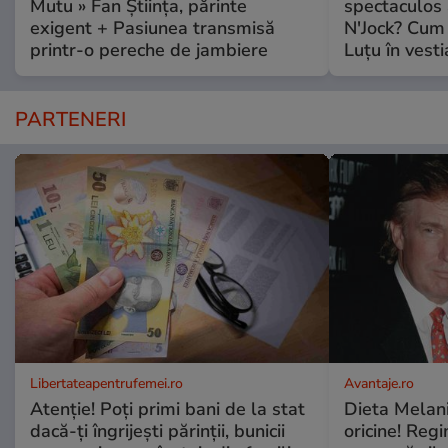
Mutu » Fan Știința, părinte
spectaculos 
exigent + Pasiunea transmisă
N'Jock? Cum 
printr-o pereche de jambiere
Luțu în vesti
PARTENERI
Libertateapentrufemei.ro
Avantaje.ro
Atenție! Poți primi bani de la stat
Dieta Melan
dacă-ți îngrijești părinții, bunicii
oricine! Regi