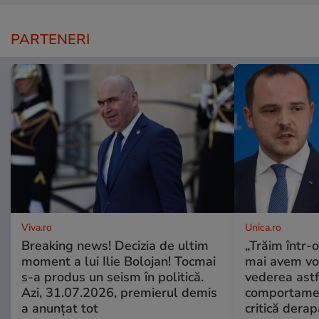
PARTENERI
Viva.ro
Unica.ro
Breaking news! Decizia de ultim
„Trăim într-
moment a lui Ilie Bolojan! Tocmai
mai avem vo
s-a produs un seism în politică.
vederea astf
Azi, 31.07.2026, premierul demis
comportamen
a anunțat tot
critică derap