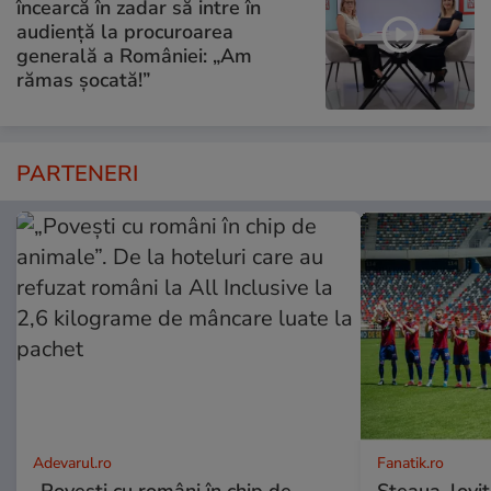
încearcă în zadar să intre în
audiență la procuroarea
generală a României: „Am
rămas șocată!”
PARTENERI
Adevarul.ro
Fanatik.ro