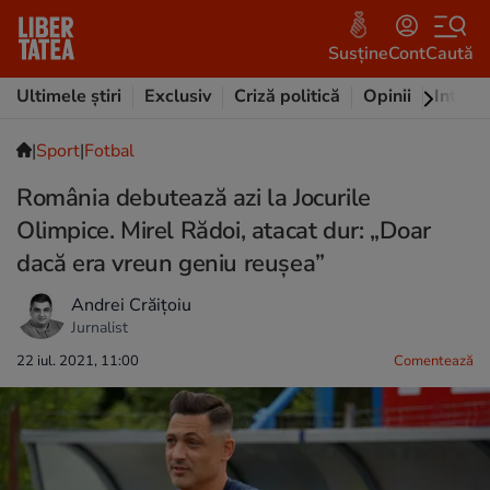
Susține
Cont
Caută
Ultimele știri
Exclusiv
Criză politică
Opinii
Intervi
|
Sport
|
Fotbal
România debutează azi la Jocurile
Olimpice. Mirel Rădoi, atacat dur: „Doar
dacă era vreun geniu reușea”
Andrei Crăițoiu
Jurnalist
22 iul. 2021, 11:00
Comentează