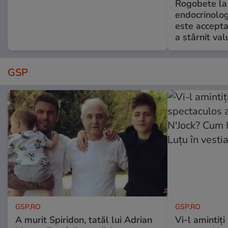
Rogobete la
endocrinolog
este accepta
a stârnit valu
GSP
GSP.RO
GSP.RO
A murit Spiridon, tatăl lui Adrian
Vi-l amintiți