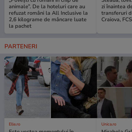
„Povești cu români în chip de
Steaua, lovit
animale”. De la hoteluri care au
zi înaintea d
refuzat români la All Inclusive la
transferuri d
2,6 kilograme de mâncare luate
Craiova, FCS
la pachet
PARTENERI
Elle.ro
Unica.ro
Este vestea momentului în
Mirabela Gră