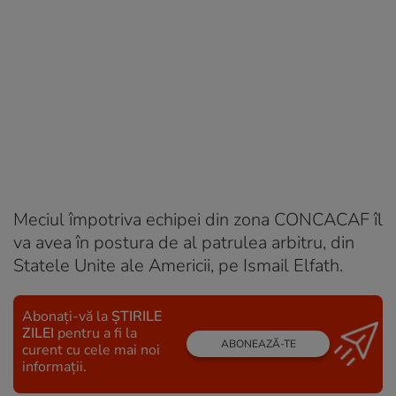
Meciul împotriva echipei din zona CONCACAF îl
va avea în postura de al patrulea arbitru, din
Statele Unite ale Americii, pe Ismail Elfath.
Abonați-vă la
ȘTIRILE
ZILEI
pentru a fi la
ABONEAZĂ-TE
curent cu cele mai noi
informații.