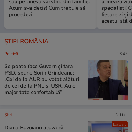
sau pe cineva vârstnic din familie.
urmează zilni
Acum s-a decis! Cum trebuie să
specialiști! 
procedezi
fiecare zi și 
acestui stil 
ȘTIRI ROMÂNIA
Politică
16:47
Se poate face Guvern și fără
PSD, spune Sorin Grindeanu:
„Cei de la AUR au votat alături
de cei de la PNL şi USR. Au o
majoritate confortabilă”
Ştiri
29 iul.
Exclusiv
Diana Buzoianu acuză că