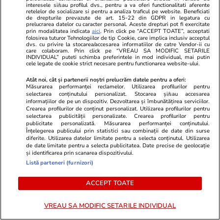
Stiri Mondene
16:06
interesele si/sau profilul dvs., pentru a va oferi functionalitati aferente
retelelor de socializare si pentru a analiza traficul pe website. Beneficiati
de drepturile prevazute de art. 15-22 din GDPR in legatura cu
prelucrarea datelor cu caracter personal. Aceste drepturi pot fi exercitate
Gabriela Cristea, schimb de
prin modalitatea indicata
aici
. Prin click pe “ACCEPT TOATE”, acceptati
folosirea tuturor Tehnologiilor de tip Cookie, care implica inclusiv acceptul
replici cu sora Elenei Gheorghe:
dvs. cu privire la stocarea/accesarea informatiilor de catre Vendor-ii cu
care colaboram. Prin click pe “VREAU SA MODIFIC SETARILE
„Medicina nu este o scurtătură”
INDIVIDUAL” puteti schimba preferintele in mod individual, mai putin
cele legate de cookie strict necesare pentru functionarea website-ului.
Atât noi, cât și partenerii noștri prelucrăm datele pentru a oferi:
Măsurarea performanței reclamelor. Utilizarea profilurilor pentru
selectarea conținutului personalizat. Stocarea și/sau accesarea
informațiilor de pe un dispozitiv. Dezvoltarea și îmbunătățirea serviciilor.
PARTENERI
Crearea profilurilor de conținut personalizat. Utilizarea profilurilor pentru
selectarea publicității personalizate. Crearea profilurilor pentru
publicitate personalizată. Măsurarea performanței conținutului.
Înțelegerea publicului prin statistici sau combinații de date din surse
diferite. Utilizarea datelor limitate pentru a selecta conținutul. Utilizarea
de date limitate pentru a selecta publicitatea. Date precise de geolocație
și identificarea prin scanarea dispozitivului.
Listă parteneri (furnizori)
ACCEPT TOATE
VREAU SA MODIFIC SETARILE INDIVIDUAL