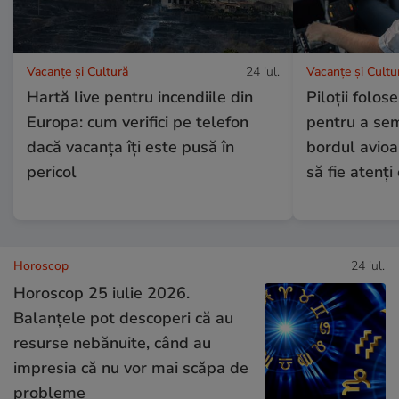
Vacanțe și Cultură
24 iul.
Vacanțe și Cultu
Hartă live pentru incendiile din
Piloții folos
Europa: cum verifici pe telefon
pentru a se
dacă vacanța îți este pusă în
bordul avioa
pericol
să fie atenți 
Horoscop
24 iul.
Horoscop 25 iulie 2026.
Balanțele pot descoperi că au
resurse nebănuite, când au
impresia că nu vor mai scăpa de
probleme