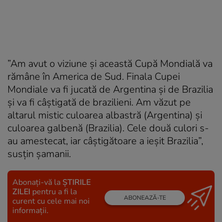
”Am avut o viziune şi această Cupă Mondială va
rămâne în America de Sud. Finala Cupei
Mondiale va fi jucată de Argentina şi de Brazilia
şi va fi câştigată de brazilieni. Am văzut pe
altarul mistic culoarea albastră (Argentina) şi
culoarea galbenă (Brazilia). Cele două culori s-
au amestecat, iar câştigătoare a ieşit Brazilia”,
susţin şamanii.
Abonați-vă la
ȘTIRILE
ZILEI
pentru a fi la
ABONEAZĂ-TE
curent cu cele mai noi
informații.