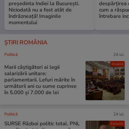
președinta Indiei la București.
despărțirea 
Niciodată nu a fost atât de
cum a răspu
îndrăzneață! Imaginile
întrebare i
momentului
ȘTIRI ROMÂNIA
Politică
24 iul.
Analiză
Marii câștigători ai legii
salarizării unitare:
parlamentarii. Lefuri mărite în
următorii ani cu sume cuprinse
în 5.000 și 7.000 de lei
Politică
24 iul.
SURSE Război politic total. PNL
Exclusiv