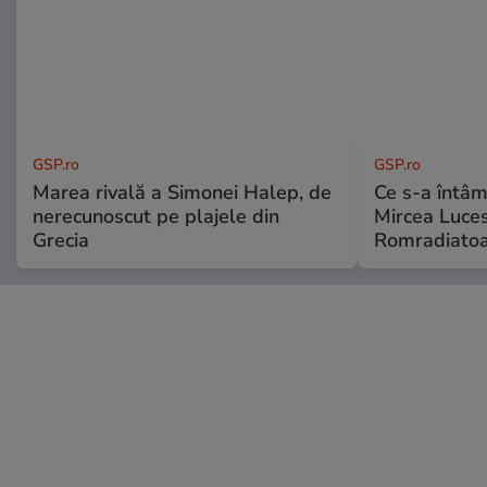
GSP.ro
GSP.ro
Marea rivală a Simonei Halep, de
Ce s-a întâmp
nerecunoscut pe plajele din
Mircea Luces
Grecia
Romradiatoa