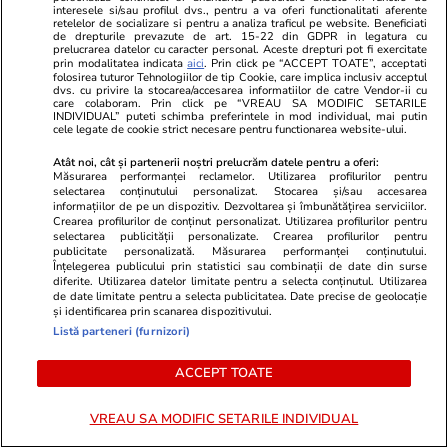
Resturile dronei doborâte la
interesele si/sau profilul dvs., pentru a va oferi functionalitati aferente
retelelor de socializare si pentru a analiza traficul pe website. Beneficiati
Padina, județul Buzău și ale
de drepturile prevazute de art. 15-22 din GDPR in legatura cu
prelucrarea datelor cu caracter personal. Aceste drepturi pot fi exercitate
rachetei aer-aer care a
prin modalitatea indicata
aici
. Prin click pe “ACCEPT TOATE”, acceptati
folosirea tuturor Tehnologiilor de tip Cookie, care implica inclusiv acceptul
interceptat-o au fost găsite
dvs. cu privire la stocarea/accesarea informatiilor de catre Vendor-ii cu
care colaboram. Prin click pe “VREAU SA MODIFIC SETARILE
INDIVIDUAL” puteti schimba preferintele in mod individual, mai putin
cele legate de cookie strict necesare pentru functionarea website-ului.
Opinii
24 iul.
Atât noi, cât și partenerii noștri prelucrăm datele pentru a oferi:
Măsurarea performanței reclamelor. Utilizarea profilurilor pentru
selectarea conținutului personalizat. Stocarea și/sau accesarea
informațiilor de pe un dispozitiv. Dezvoltarea și îmbunătățirea serviciilor.
Inteligența artificială va
Crearea profilurilor de conținut personalizat. Utilizarea profilurilor pentru
selectarea publicității personalizate. Crearea profilurilor pentru
remodela economia mondială și
publicitate personalizată. Măsurarea performanței conținutului.
Înțelegerea publicului prin statistici sau combinații de date din surse
politica monetară
diferite. Utilizarea datelor limitate pentru a selecta conținutul. Utilizarea
de date limitate pentru a selecta publicitatea. Date precise de geolocație
și identificarea prin scanarea dispozitivului.
Listă parteneri (furnizori)
Opinii
24 iul.
ACCEPT TOATE
VREAU SA MODIFIC SETARILE INDIVIDUAL
România fricii: Cum am ajuns să