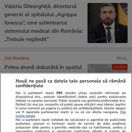
Valeriu Gheorghiță, directorul
general al spitalului „Agrippa
Ionescu”, cere schimbarea
sistemului medical din România:
„Trebuie regândit”
Știri România
24 iul.
Prima dronă doborâtă în spațiul
LiveText
aerian românesc de un pilot
Nouă ne pasă ca datele tale personale să rămână
român de F-16. Resturile
confidențiale
rachetei de interceptare și ale
Noi și partenerii noștri
596
stocăm și/sau accesăm informații pe
dispozitivul dvs., precum identificatorii cookie unici pentru prelucrarea
dronei au fost găsite
datelor cu caracter personal. Puteți accepta sau gestiona preferințele dvs.
făcând clic mai jos, respectiv vă puteți opune utilizării unui interes legitim
în orice moment pe pagina cu politica de confidențialitate. Aceste alegeri
vor fi raportate partenerilor noștri și nu vă vor afecta navigarea.
Mai
multe detalii
Știri România
24 iul.
Noi si partenerii nostri (retelele de socializare si agentiile de publicitate
partenere, precum si furnizorii nostri de servicii de date analitice)
prelucram date pentru a permite website-ului sa functioneze, pentru a
personaliza continutul si anunturile publicitare afisate in functie de