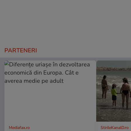
PARTENERI
Mediafax.ro
StirileKanalD.ro