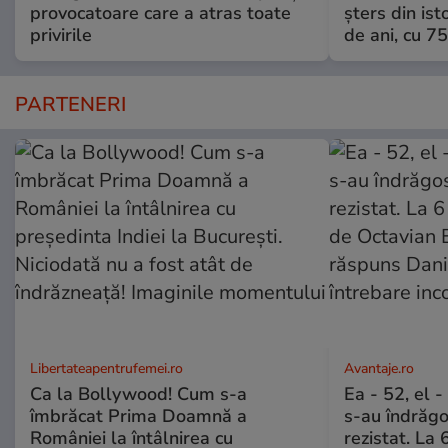
provocatoare care a atras toate
șters din ist
privirile
de ani, cu 7
PARTENERI
Libertateapentrufemei.ro
Avantaje.ro
Ca la Bollywood! Cum s-a
Ea - 52, el 
îmbrăcat Prima Doamnă a
s-au îndrăgos
României la întâlnirea cu
rezistat. La 