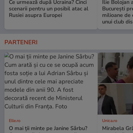
Ce urmează după Ucraina? Cinci
Ilie Bolojan
scenarii pentru un posibil atac al
București pr
Rusiei asupra Europei
milioane de 
unui club di
PARTENERI
Elle.ro
Unica.ro
O mai ții minte pe Janine Sârbu?
Mirabela Gră