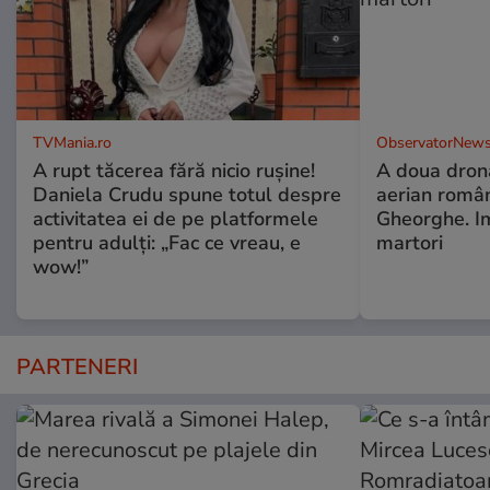
TVMania.ro
ObservatorNews
A rupt tăcerea fără nicio rușine!
A doua dronă
Daniela Crudu spune totul despre
aerian român
activitatea ei de pe platformele
Gheorghe. Im
pentru adulți: „Fac ce vreau, e
martori
wow!”
PARTENERI