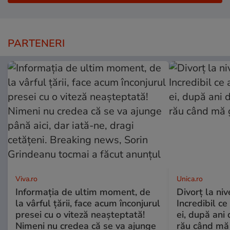
PARTENERI
Viva.ro
Unica.ro
Informația de ultim moment, de
Divorț la nive
la vârful țării, face acum înconjurul
Incredibil ce
presei cu o viteză neașteptată!
ei, după ani 
Nimeni nu credea că se va ajunge
rău când mă