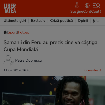
Susține
Cont
Caută
Ultimele știri
Exclusiv
Criză politică
Opinii
Intervi
|
Sport
|
Fotbal
Şamanii din Peru au prezis cine va câştiga
Cupa Mondială
Petre Dobrescu
11 iun. 2014, 16:48
Comentează