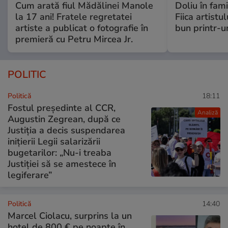
Cum arată fiul Mădălinei Manole
Doliu în fami
la 17 ani! Fratele regretatei
Fiica artistu
artiste a publicat o fotografie în
bun printr-u
premieră cu Petru Mircea Jr.
POLITIC
Politică
18:11
Fostul președinte al CCR,
Analiză
Augustin Zegrean, după ce
Justiția a decis suspendarea
inițierii Legii salarizării
bugetarilor: „Nu-i treaba
Justiției să se amestece în
legiferare”
Politică
14:40
Marcel Ciolacu, surprins la un
hotel de 800 € pe noapte în