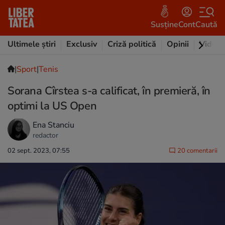
Susține
Cont
Caută
Ultimele știri
Exclusiv
Criză politică
Opinii
Video
|
Sport
|
Tenis
Sorana Cîrstea s-a calificat, în premieră, în
optimi la US Open
Ena Stanciu
redactor
02 sept. 2023, 07:55
20 comentarii