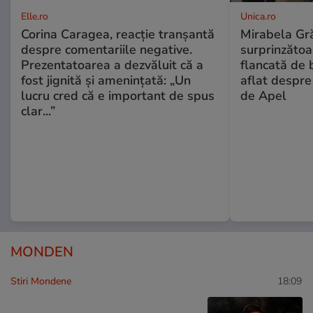
Elle.ro
Unica.ro
Corina Caragea, reacție tranșantă
Mirabela Gră
despre comentariile negative.
surprinzătoar
Prezentatoarea a dezvăluit că a
flancată de 
fost jignită și amenințată: „Un
aflat despre
lucru cred că e important de spus
de Apel
clar...”
MONDEN
Stiri Mondene
18:09