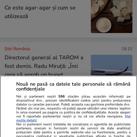
Ce este agar-agar și cum se
utilizează
Știri România
18:10
Directorul general al TAROM a
fost demis. Radu Miruță: „Îmi
cere să aprob un buget
construit pe cifre nereale”.
Nouă ne pasă ca datele tale personale să rămână
confidențiale
Reacția TAROM după
Noi și partenerii noștri
596
stocăm și/sau accesăm informații pe
explicațiile lui Bogdan Costaș
dispozitivul dvs., precum identificatorii cookie unici pentru prelucrarea
datelor cu caracter personal. Puteți accepta sau gestiona preferințele dvs.
făcând clic mai jos, respectiv vă puteți opune utilizării unui interes legitim
în orice moment pe pagina cu politica de confidențialitate. Aceste alegeri
vor fi raportate partenerilor noștri și nu vă vor afecta navigarea.
Mai
Știri România
18:10
multe detalii
Noi si partenerii nostri (retelele de socializare si agentiile de publicitate
IGSU explică de ce nu a folosit
partenere, precum si furnizorii nostri de servicii de date analitice)
prelucram date pentru a permite website-ului sa functioneze, pentru a
personaliza continutul si anunturile publicitare afisate in functie de