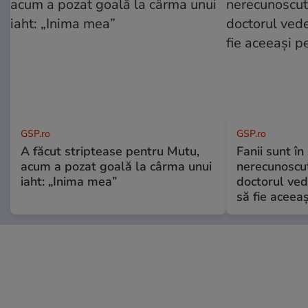
GSP.ro
GSP.ro
A făcut striptease pentru Mutu,
Fanii sunt în 
acum a pozat goală la cârma unui
nerecunoscut
iaht: „Inima mea”
doctorul ved
să fie aceea