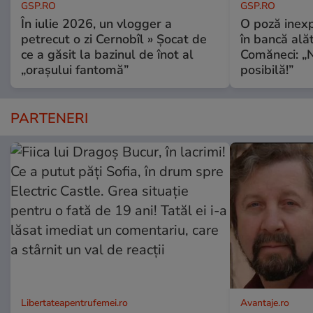
GSP.RO
GSP.RO
În iulie 2026, un vlogger a
O poză inexp
petrecut o zi Cernobîl » Șocat de
în bancă ală
ce a găsit la bazinul de înot al
Comăneci: „N
„orașului fantomă”
posibilă!”
PARTENERI
Libertateapentrufemei.ro
Avantaje.ro