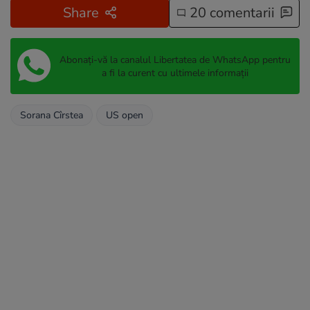
Share
20 comentarii
Abonați-vă la canalul Libertatea de WhatsApp pentru
a fi la curent cu ultimele informații
Sorana Cîrstea
US open