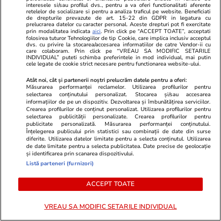
navele multirol la stingerea
interesele si/sau profilul dvs., pentru a va oferi functionalitati aferente
retelelor de socializare si pentru a analiza traficul pe website. Beneficiati
incendiului de pe Gas Lisbon: nu
de drepturile prevazute de art. 15-22 din GDPR in legatura cu
prelucrarea datelor cu caracter personal. Aceste drepturi pot fi exercitate
au comandanți și existau „riscuri
prin modalitatea indicata
aici
. Prin click pe “ACCEPT TOATE”, acceptati
folosirea tuturor Tehnologiilor de tip Cookie, care implica inclusiv acceptul
majore”
dvs. cu privire la stocarea/accesarea informatiilor de catre Vendor-ii cu
care colaboram. Prin click pe “VREAU SA MODIFIC SETARILE
INDIVIDUAL” puteti schimba preferintele in mod individual, mai putin
cele legate de cookie strict necesare pentru functionarea website-ului.
Știri România
17:38
Atât noi, cât și partenerii noștri prelucrăm datele pentru a oferi:
Măsurarea performanței reclamelor. Utilizarea profilurilor pentru
România a plătit chirie 12 ani
selectarea conținutului personalizat. Stocarea și/sau accesarea
informațiilor de pe un dispozitiv. Dezvoltarea și îmbunătățirea serviciilor.
pentru o ambasadă goală în
Crearea profilurilor de conținut personalizat. Utilizarea profilurilor pentru
selectarea publicității personalizate. Crearea profilurilor pentru
Libia. Suma uriașă pierdută din
publicitate personalizată. Măsurarea performanței conținutului.
Înțelegerea publicului prin statistici sau combinații de date din surse
bani publici
diferite. Utilizarea datelor limitate pentru a selecta conținutul. Utilizarea
de date limitate pentru a selecta publicitatea. Date precise de geolocație
și identificarea prin scanarea dispozitivului.
Listă parteneri (furnizori)
Știri România
16:44
ACCEPT TOATE
Cod roșu de inundații în
Prahova, Dâmbovița și Ilfov:
VREAU SA MODIFIC SETARILE INDIVIDUAL
peste 50 de case au fost