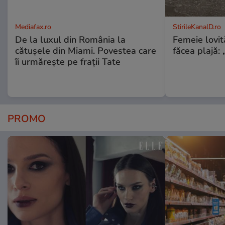
Mediafax.ro
StirileKanalD.ro
De la luxul din România la
Femeie lovit
cătușele din Miami. Povestea care
făcea plajă: „
îi urmărește pe frații Tate
PROMO