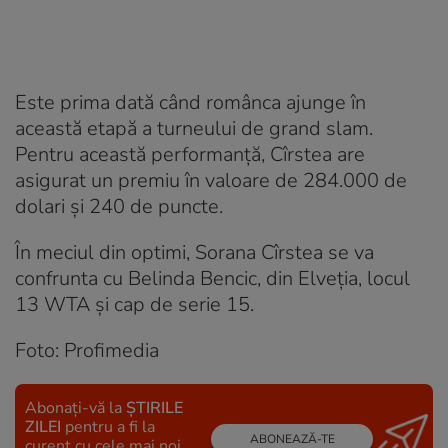
Este prima dată când românca ajunge în
această etapă a turneului de grand slam.
Pentru această performanță, Cîrstea are
asigurat un premiu în valoare de 284.000 de
dolari şi 240 de puncte.
În meciul din optimi, Sorana Cîrstea se va
confrunta cu Belinda Bencic, din Elveția, locul
13 WTA şi cap de serie 15.
Foto: Profimedia
Abonați-vă la
ȘTIRILE
ZILEI
pentru a fi la
ABONEAZĂ-TE
curent cu cele mai noi