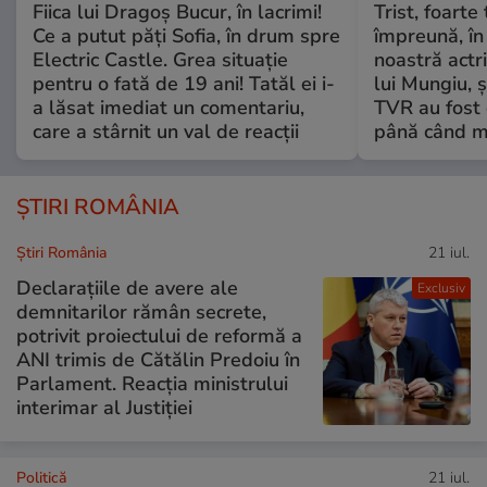
Fiica lui Dragoș Bucur, în lacrimi!
Trist, foarte
Ce a putut păți Sofia, în drum spre
împreună, în
Electric Castle. Grea situație
noastră actri
pentru o fată de 19 ani! Tatăl ei i-
lui Mungiu, ș
a lăsat imediat un comentariu,
TVR au fost 
care a stârnit un val de reacții
până când mo
ȘTIRI ROMÂNIA
Știri România
21 iul.
Declarațiile de avere ale
Exclusiv
demnitarilor rămân secrete,
potrivit proiectului de reformă a
ANI trimis de Cătălin Predoiu în
Parlament. Reacția ministrului
interimar al Justiției
Politică
21 iul.