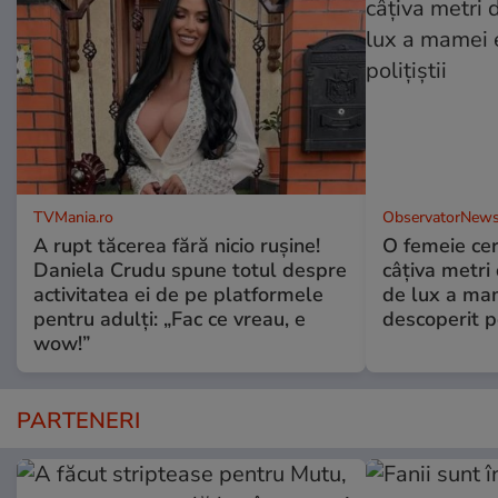
TVMania.ro
ObservatorNews
A rupt tăcerea fără nicio rușine!
O femeie cer
Daniela Crudu spune totul despre
câţiva metri
activitatea ei de pe platformele
de lux a mam
pentru adulți: „Fac ce vreau, e
descoperit po
wow!”
PARTENERI