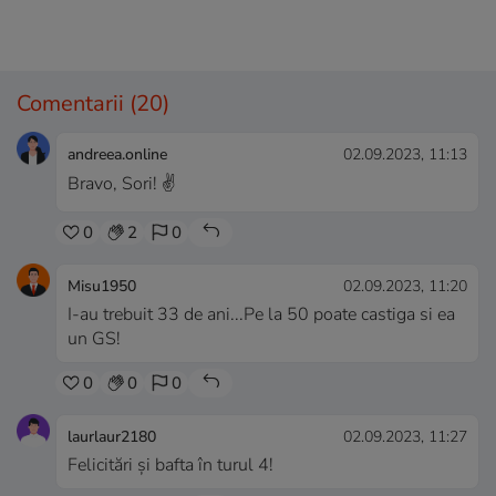
Comentarii
(20)
andreea.online
02.09.2023, 11:13
Bravo, Sori! ✌️
0
2
0
Misu1950
02.09.2023, 11:20
I-au trebuit 33 de ani...Pe la 50 poate castiga si ea
un GS!
0
0
0
laurlaur2180
02.09.2023, 11:27
Felicitări și bafta în turul 4!