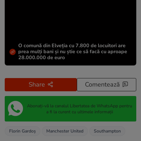
O comună din Elveția cu 7.800 de locuitori are
prea mulți bani și nu știe ce să facă cu aproape
28.000.000 de euro
Share
Comentează
Abonați-vă la canalul Libertatea de WhatsApp pentru
a fi la curent cu ultimele informații
Florin Gardoş
Manchester United
Southampton