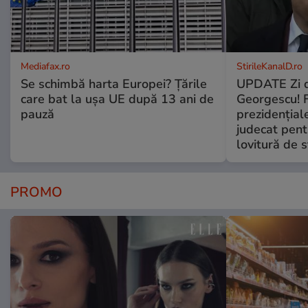
Mediafax.ro
StirileKanalD.ro
Se schimbă harta Europei? Țările
UPDATE Zi d
care bat la ușa UE după 13 ani de
Georgescu! F
pauză
prezidențiale
judecat pent
lovitură de s
PROMO