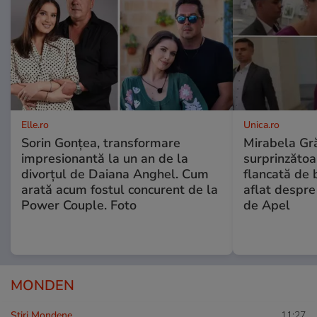
Elle.ro
Unica.ro
Sorin Gonțea, transformare
Mirabela Gră
impresionantă la un an de la
surprinzătoar
divorțul de Daiana Anghel. Cum
flancată de 
arată acum fostul concurent de la
aflat despre
Power Couple. Foto
de Apel
MONDEN
Stiri Mondene
11:27