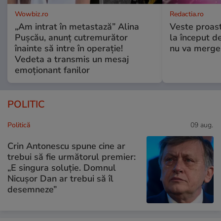
Wowbiz.ro
Redactia.ro
„Am intrat în metastază” Alina
Veste proast
Pușcău, anunț cutremurător
la început d
înainte să intre în operație!
nu va merge
Vedeta a transmis un mesaj
emoționant fanilor
POLITIC
Politică
09 aug.
Crin Antonescu spune cine ar
trebui să fie următorul premier:
„E singura soluție. Domnul
Nicușor Dan ar trebui să îl
desemneze”