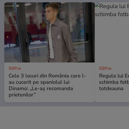
GSP.ro
GSP.ro
Cele 3 locuri din România care l-
Regula lui E
au cucerit pe spaniolul lui
schimba fotb
Dinamo: „Le-aș recomanda
totdeauna
prietenilor”