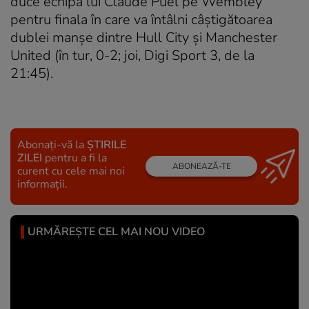
duce echipa lui Claude Puel pe Wembley
pentru finala în care va întâlni câştigătoarea
dublei manşe dintre Hull City şi Manchester
United (în tur, 0-2; joi, Digi Sport 3, de la
21:45).
Abonați-vă la
ȘTIRILE
ZILEI
pentru a fi la
ABONEAZĂ-TE
curent cu cele mai noi
informații.
URMĂREȘTE CEL MAI NOU VIDEO