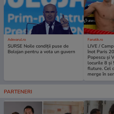
Adevarul.ro
Fanatik.ro
SURSE Noile condiții puse de
LIVE / Camp
Bolojan pentru a vota un guvern
înot Paris 2
Popescu și V
locurile 8 și
fluture. Cel 
merge în sem
PARTENERI