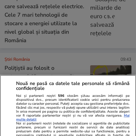
care salvează rețelele electrice.
Cele 7 mari tehnologii de
stocare a energiei utilizate la
nivel global și situația din
România
Știri România
09:43
Polițiștii au folosit o
autospecială ca antemergător
Nouă ne pasă ca datele tale personale să rămână
pe autostrada A2 ca să
confidențiale
deblocheze traficul spre
Noi și partenerii noștri
596
stocăm și/sau accesăm informații pe
dispozitivul dvs., precum identificatorii cookie unici pentru prelucrarea
București. Sute de șoferi au
datelor cu caracter personal. Puteți accepta sau gestiona preferințele dvs.
făcând clic mai jos, respectiv vă puteți opune utilizării unui interes legitim
mers cu 80 km/h
în orice moment pe pagina cu politica de confidențialitate. Aceste alegeri
vor fi raportate partenerilor noștri și nu vă vor afecta navigarea.
Mai
multe detalii
Noi si partenerii nostri (retelele de socializare si agentiile de publicitate
partenere, precum si furnizorii nostri de servicii de date analitice)
Știri România
06:16
prelucram date pentru a permite website-ului sa functioneze, pentru a
personaliza continutul si anunturile publicitare afisate in functie de