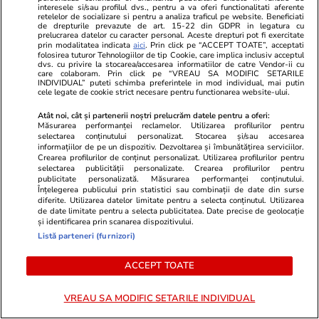
Un nou val de aer tropical
interesele si/sau profilul dvs., pentru a va oferi functionalitati aferente
retelelor de socializare si pentru a analiza traficul pe website. Beneficiati
lovește de azi România: ANM
de drepturile prevazute de art. 15-22 din GDPR in legatura cu
prelucrarea datelor cu caracter personal. Aceste drepturi pot fi exercitate
anunță căldură extremă cu
prin modalitatea indicata
aici
. Prin click pe “ACCEPT TOATE”, acceptati
folosirea tuturor Tehnologiilor de tip Cookie, care implica inclusiv acceptul
temperaturi de 38 de grade
dvs. cu privire la stocarea/accesarea informatiilor de catre Vendor-ii cu
care colaboram. Prin click pe “VREAU SA MODIFIC SETARILE
INDIVIDUAL” puteti schimba preferintele in mod individual, mai putin
Celsius la umbră
cele legate de cookie strict necesare pentru functionarea website-ului.
Atât noi, cât și partenerii noștri prelucrăm datele pentru a oferi:
Măsurarea performanței reclamelor. Utilizarea profilurilor pentru
Opinii
09:00
selectarea conținutului personalizat. Stocarea și/sau accesarea
informațiilor de pe un dispozitiv. Dezvoltarea și îmbunătățirea serviciilor.
Crearea profilurilor de conținut personalizat. Utilizarea profilurilor pentru
selectarea publicității personalizate. Crearea profilurilor pentru
Chateaubriand în apărarea
publicitate personalizată. Măsurarea performanței conținutului.
Înțelegerea publicului prin statistici sau combinații de date din surse
Ordinului Iezuit. Cazul Republicii
diferite. Utilizarea datelor limitate pentru a selecta conținutul. Utilizarea
creștine din Paraguay
de date limitate pentru a selecta publicitatea. Date precise de geolocație
și identificarea prin scanarea dispozitivului.
Listă parteneri (furnizori)
ACCEPT TOATE
Opinii
07 aug.
VREAU SA MODIFIC SETARILE INDIVIDUAL