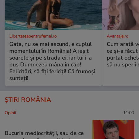
Libertateapentrufemei.ro
Avantaje.ro
Gata, nu se mai ascund, e cuplul
Cum arată v
momentului în România! A ieșit
ce și-a făcut
soarele și pe strada ei, iar lui i-a
purtat ochel
pus Dumnezeu mâna în cap!
să nu sperii c
Felicitări, să fiți fericiți! Că frumoși
sunteți!
ȘTIRI ROMÂNIA
Opinii
11:00
Bucuria mediocrității, sau de ce