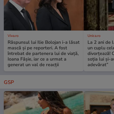
Viva.ro
Unica.ro
Răspunsul lui Ilie Bolojan i-a lăsat
La 2 ani de 
mască și pe reporteri. A fost
un cuplu ce
întrebat de partenera lui de viață,
divorțează! C
Ioana Fâșie, iar ce a urmat a
soția lui și-
generat un val de reacții
adevărat”
GSP