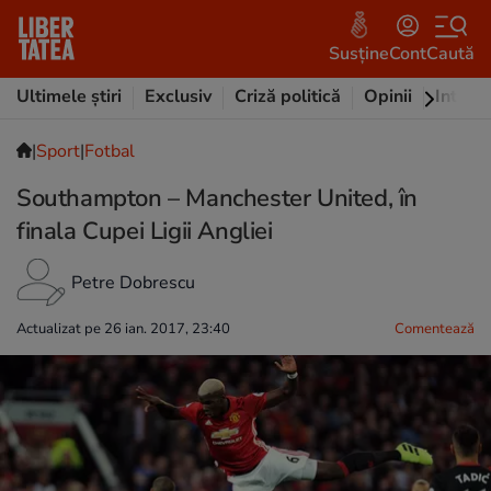
Susține
Cont
Caută
Ultimele știri
Exclusiv
Criză politică
Opinii
Intervi
|
Sport
|
Fotbal
Southampton – Manchester United, în
finala Cupei Ligii Angliei
Petre Dobrescu
Actualizat pe 26 ian. 2017, 23:40
Comentează