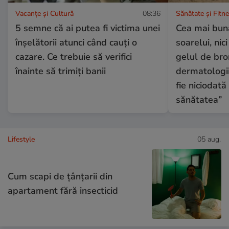
Vacanțe și Cultură
08:36
Sănătate și Fitn
5 semne că ai putea fi victima unei
Cea mai bună
înșelătorii atunci când cauți o
soarelui, nic
cazare. Ce trebuie să verifici
gelul de bro
înainte să trimiți banii
dermatologii
fie niciodat
sănătatea”
Lifestyle
05 aug.
Cum scapi de țânțarii din
apartament fără insecticid