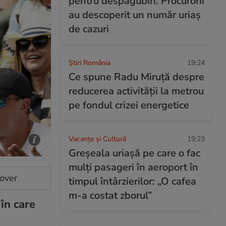
pentru despăgubiri. Procurorii
au descoperit un număr uriaș
de cazuri
Știri România
19:24
Ce spune Radu Miruţă despre
reducerea activităţii la metrou
pe fondul crizei energetice
Vacanțe și Cultură
19:23
Greșeala uriașă pe care o fac
mulți pasageri în aeroport în
cover
timpul întârzierilor: „O cafea
m-a costat zborul”
în care