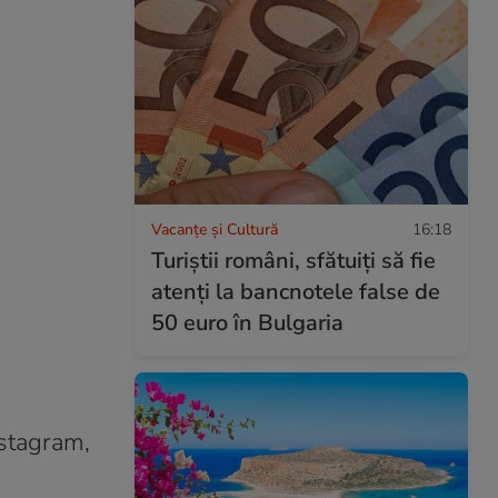
Vacanțe și Cultură
16:18
Turiștii români, sfătuiți să fie
atenți la bancnotele false de
50 euro în Bulgaria
nstagram,