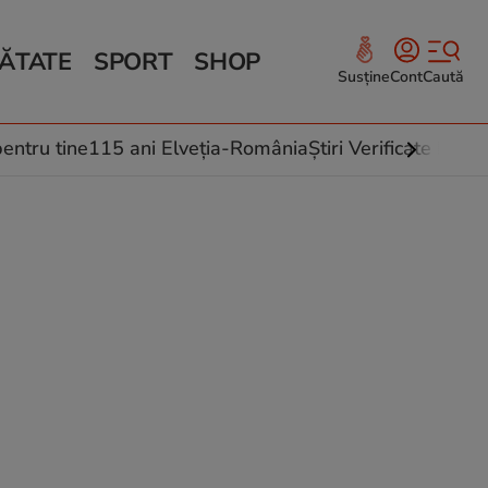
ĂTATE
SPORT
SHOP
Susține
Cont
Caută
Sănătate și Fitness
ce
 culinare
entru tine
115 ani Elveția-România
Știri Verificate by Fa
 și legume
rea plantelor