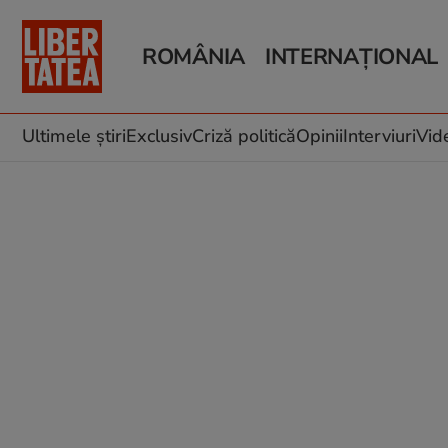
ROMÂNIA
INTERNAȚIONAL
Știri România
Știri Externe
Știri Locale
Război în Ucraina
Politică
Război în Iran
Ultimele știri
Exclusiv
Criză politică
Opinii
Interviuri
Vid
Investigații
Infrastructura
Educație