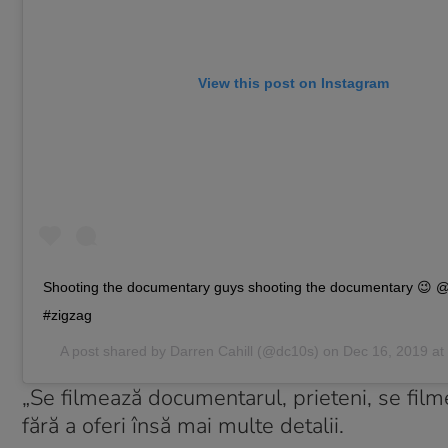
View this post on Instagram
Shooting the documentary guys shooting the documentary 😉 
#zigzag
A post shared by
Darren Cahill
(@dc10s) on
Dec 16, 2019 a
„Se filmează documentarul, prieteni, se film
fără a oferi însă mai multe detalii.