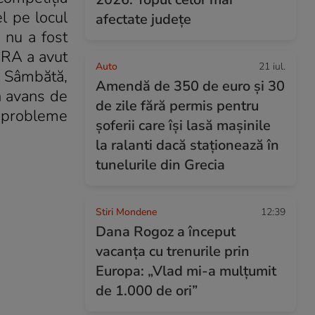
l pe locul
afectate județe
 nu a fost
NRA a avut
Auto
21 iul.
. Sâmbătă,
Amendă de 350 de euro și 30
n avans de
de zile fără permis pentru
e probleme
șoferii care își lasă mașinile
la ralanti dacă staționează în
tunelurile din Grecia
Stiri Mondene
12:39
Dana Rogoz a început
vacanța cu trenurile prin
Europa: „Vlad mi-a mulțumit
de 1.000 de ori”