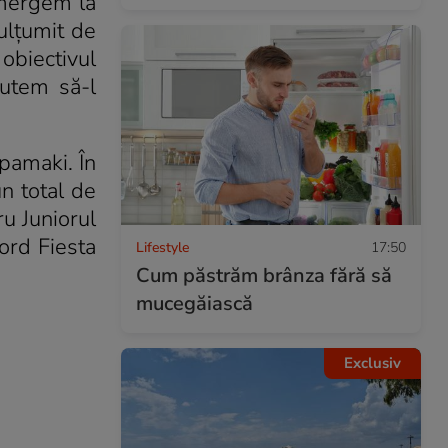
 mergem la
mulțumit de
obiectivul
putem să-l
pamaki. În
n total de
u Juniorul
ord Fiesta
Lifestyle
17:50
Cum păstrăm brânza fără să
mucegăiască
Exclusiv