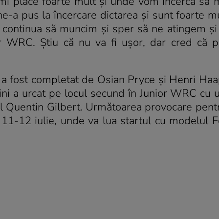
 îmi place foarte mult și unde vom încerca să
e ne-a pus la încercare dictarea și sunt foarte 
continua să muncim și sper să ne atingem și 
nior WRC. Știu că nu va fi ușor, dar cred că 
 a fost completat de Osian Pryce și Henri Haa
ni a urcat pe locul secund în Junior WRC cu u
l Quentin Gilbert. Următoarea provocare pentr
1-12 iulie, unde va lua startul cu modelul F