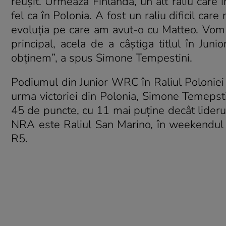
reușit. Urmează Finlanda, un alt raliu care
fel ca în Polonia. A fost un raliu dificil car
evoluția pe care am avut-o cu Matteo. Vom 
principal, acela de a câștiga titlul în Ju
obținem”, a spus Simone Tempestini.
Podiumul din Junior WRC în Raliul Poloniei
urma victoriei din Polonia, Simone Temepsti
45 de puncte, cu 11 mai puține decât lideru
NRA este Raliul San Marino, în weekendul 1
R5.