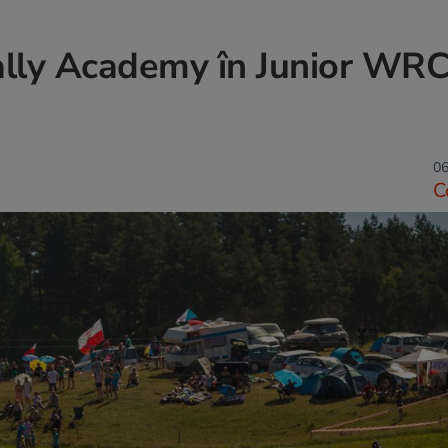
ally Academy în Junior WRC
06
C