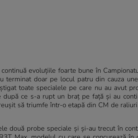
 continuă evoluțiile foarte bune în Campionat
au terminat doar pe locul patru din cauza un
âștigat toate specialele pe care nu au avut p
după ce s-a rupt un braț pe față și au contin
eușit să triumfe într-o etapă din CM de raliuri
ele două probe speciale și și-au trecut în cont
 R3T Max, modelul cu care se concurează în 