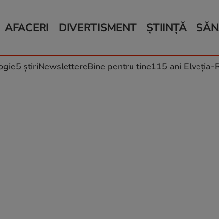
AFACERI
DIVERTISMENT
ȘTIINȚĂ
SĂN
Bani și Afaceri
Monden
Știri Știință
Știri 
Auto
Horoscop
Schimbări climati
Relații
Locuri de muncă
Muzică și Filme
Rețete
ogie
5 știri
Newslettere
Bine pentru tine
115 ani Elveția
Imobiliare.ro
Vacanțe și Cultură
Fructe
eJobs.ro
Îngriji