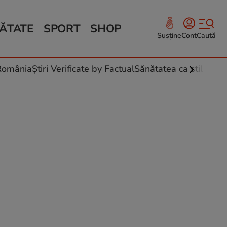
ĂTATE
SPORT
SHOP
Susține
Cont
Caută
Sănătate și Fitness
ce
 culinare
-România
Știri Verificate by Factual
Sănătatea ca stil de vi
 și legume
rea plantelor