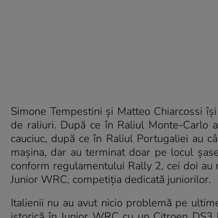
Simone Tempestini și Matteo Chiarcossi își
de raliuri. După ce în Raliul Monte-Carlo 
cauciuc, după ce în Raliul Portugaliei au c
mașina, dar au terminat doar pe locul șase 
conform regulamentului Rally 2, cei doi au r
Junior WRC, competiția dedicată juniorilor.
Italienii nu au avut nicio problemă pe ultim
istorică în Junior WRC cu un Citroen DS3