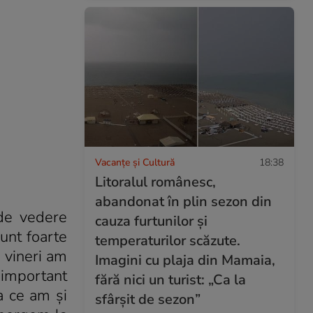
Vacanțe și Cultură
18:38
Litoralul românesc,
abandonat în plin sezon din
 de vedere
cauza furtunilor și
unt foarte
temperaturilor scăzute.
 vineri am
Imagini cu plaja din Mamaia,
 important
fără nici un turist: „Ca la
a ce am și
sfârșit de sezon”