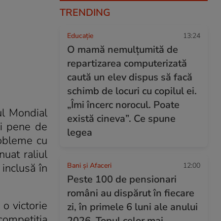
TRENDING
Educație
13:24
O mamă nemulțumită de
repartizarea computerizată
caută un elev dispus să facă
schimb de locuri cu copilul ei.
„Îmi încerc norocul. Poate
ul Mondial
există cineva”. Ce spune
ei pene de
legea
robleme cu
uat raliul
 inclusă în
Bani și Afaceri
12:00
Peste 100 de pensionari
români au dispărut în fiecare
 o victorie
zi, în primele 6 luni ale anului
competiția
2026. Topul celor mai