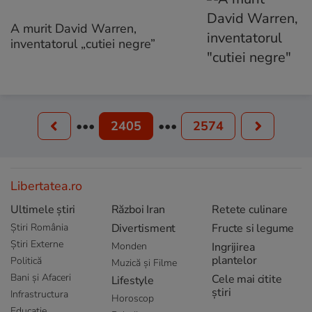
A murit David Warren,
inventatorul „cutiei negre”
•••
2405
•••
2574
Libertatea.ro
Ultimele știri
Război Iran
Retete culinare
Știri România
Divertisment
Fructe si legume
Știri Externe
Monden
Ingrijirea
plantelor
Politică
Muzică și Filme
Bani și Afaceri
Cele mai citite
Lifestyle
știri
Infrastructura
Horoscop
Educație