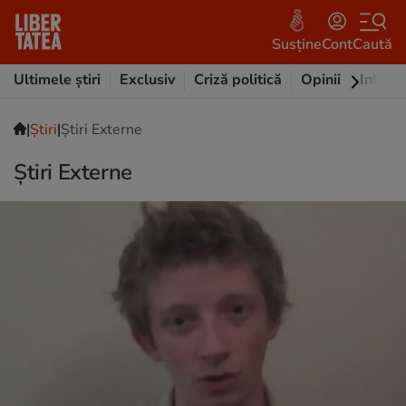
Susține
Cont
Caută
Ultimele știri
Exclusiv
Criză politică
Opinii
Intervi
|
|
Ştiri
Știri Externe
Știri Externe