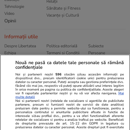
Relații
Tehnologie
Sănătate și Fitness
Video
Vacanțe și Cultură
Opinii
Informații utile
Despre Libertatea
Politica editorială
Subiecte
Echipa
Termeni și Conditii
Persoane
Publicitate
Abonamente
Sitemap
Nouă ne pasă ca datele tale personale să rămână
confidențiale
Politica de
Autori
confidențialitate
Noi și partenerii noștri
596
stocăm și/sau accesăm informații pe
dispozitivul dvs., precum identificatorii cookie unici pentru prelucrarea
datelor cu caracter personal. Puteți accepta sau gestiona preferințele dvs.
Ringier România
făcând clic mai jos, respectiv vă puteți opune utilizării unui interes legitim
în orice moment pe pagina cu politica de confidențialitate. Aceste alegeri
vor fi raportate partenerilor noștri și nu vă vor afecta navigarea.
Mai
Libertatea pentru
ELLE
Locuri de muncă
multe detalii
femei
Noi si partenerii nostri (retelele de socializare si agentiile de publicitate
Gazeta Sporturilor
Imobiliare.ro
partenere, precum si furnizorii nostri de servicii de date analitice)
Unica.ro
prelucram date pentru a permite website-ului sa functioneze, pentru a
Stiri mondene
Jobradar24
personaliza continutul si anunturile publicitare afisate in functie de
Program TV
Calculator sarcina
Imoradar24
interesele si/sau profilul dvs., pentru a va oferi functionalitati aferente
retelelor de socializare si pentru a analiza traficul pe website. Beneficiati
Avantaje
Ajută Copiii
Colecții Libertatea
de drepturile prevazute de art. 15-22 din GDPR in legatura cu
prelucrarea datelor cu caracter personal. Aceste drepturi pot fi exercitate