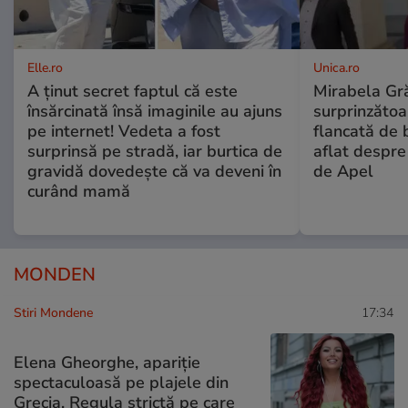
Elle.ro
Unica.ro
A ținut secret faptul că este
Mirabela Gră
însărcinată însă imaginile au ajuns
surprinzătoar
pe internet! Vedeta a fost
flancată de 
surprinsă pe stradă, iar burtica de
aflat despre
gravidă dovedește că va deveni în
de Apel
curând mamă
MONDEN
Stiri Mondene
17:34
Elena Gheorghe, apariție
spectaculoasă pe plajele din
Grecia. Regula strictă pe care