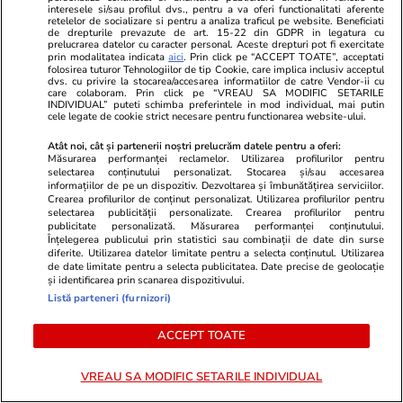
interesele si/sau profilul dvs., pentru a va oferi functionalitati aferente
Lifestyle
03 aug.
retelelor de socializare si pentru a analiza traficul pe website. Beneficiati
de drepturile prevazute de art. 15-22 din GDPR in legatura cu
prelucrarea datelor cu caracter personal. Aceste drepturi pot fi exercitate
prin modalitatea indicata
aici
. Prin click pe “ACCEPT TOATE”, acceptati
folosirea tuturor Tehnologiilor de tip Cookie, care implica inclusiv acceptul
dvs. cu privire la stocarea/accesarea informatiilor de catre Vendor-ii cu
Ce este pământul de diatomee
care colaboram. Prin click pe “VREAU SA MODIFIC SETARILE
INDIVIDUAL” puteti schimba preferintele in mod individual, mai putin
și cum se utilizează
cele legate de cookie strict necesare pentru functionarea website-ului.
Atât noi, cât și partenerii noștri prelucrăm datele pentru a oferi:
Măsurarea performanței reclamelor. Utilizarea profilurilor pentru
selectarea conținutului personalizat. Stocarea și/sau accesarea
informațiilor de pe un dispozitiv. Dezvoltarea și îmbunătățirea serviciilor.
Crearea profilurilor de conținut personalizat. Utilizarea profilurilor pentru
Lifestyle
14:25
selectarea publicității personalizate. Crearea profilurilor pentru
publicitate personalizată. Măsurarea performanței conținutului.
Înțelegerea publicului prin statistici sau combinații de date din surse
diferite. Utilizarea datelor limitate pentru a selecta conținutul. Utilizarea
30 de expresii în turcă esențiale
de date limitate pentru a selecta publicitatea. Date precise de geolocație
și identificarea prin scanarea dispozitivului.
pentru vacanță: de la bazar la
Listă parteneri (furnizori)
plajă
ACCEPT TOATE
VREAU SA MODIFIC SETARILE INDIVIDUAL
Știri România
21:19