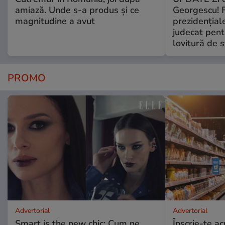
amiază. Unde s-a produs și ce
Georgescu! F
magnitudine a avut
prezidențiale
judecat pent
lovitură de s
PROMO
Advertorial
Advertorial
Smart is the new chic: Cum ne
Înscrie-te ac