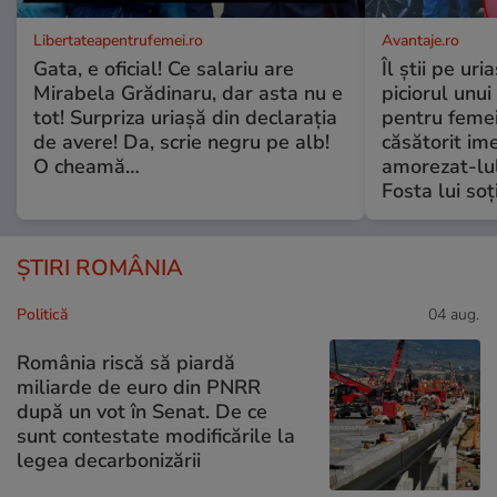
Libertateapentrufemei.ro
Avantaje.ro
Gata, e oficial! Ce salariu are
Îl știi pe ur
Mirabela Grădinaru, dar asta nu e
piciorul unui
tot! Surpriza uriașă din declarația
pentru femei
de avere! Da, scrie negru pe alb!
căsătorit ime
O cheamă…
amorezat-lul
Fosta lui soț
ȘTIRI ROMÂNIA
Politică
04 aug.
România riscă să piardă
miliarde de euro din PNRR
după un vot în Senat. De ce
sunt contestate modificările la
legea decarbonizării