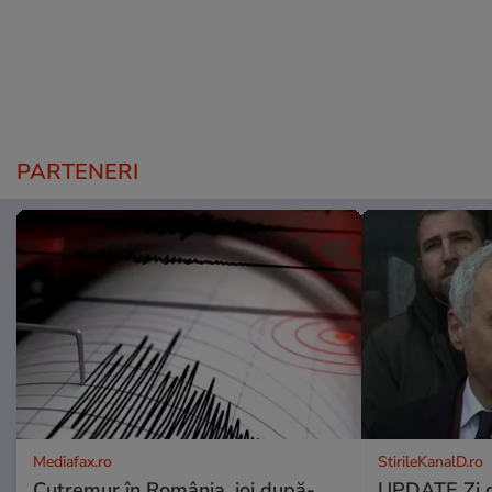
PARTENERI
Mediafax.ro
StirileKanalD.ro
Cutremur în România, joi după-
UPDATE Zi d