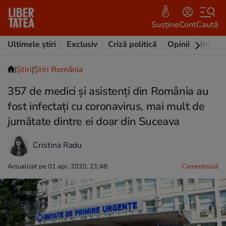
Susține
Cont
Caută
Ultimele știri
Exclusiv
Criză politică
Opinii
Intervi
|
Ştiri
|
Știri România
357 de medici și asistenți din România au
fost infectați cu coronavirus, mai mult de
jumătate dintre ei doar din Suceava
Cristina Radu
Actualizat pe 01 apr. 2020, 21:48
Comentează