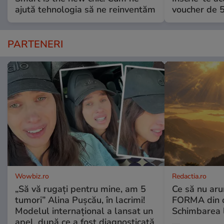
ajută tehnologia să ne reinventăm
voucher de 5
PARTENERI
Wowbiz.ro
Redactia.ro
„Să vă rugați pentru mine, am 5
Ce să nu aru
tumori” Alina Pușcău, în lacrimi!
FORMA din c
Modelul internațional a lansat un
Schimbarea l
apel, după ce a fost diagnosticată
....