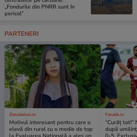
„Fondurile din PNRR sunt în
pericol”
PARTENERI
ZiaruldeIasi.ro
Fanatik.ro
Motivul interesant pentru care o
“Curăț tot!” 
elevă din rural cu o medie de top
după umilin
la Evaluarea Națională a ales un
0-5. Exclusi