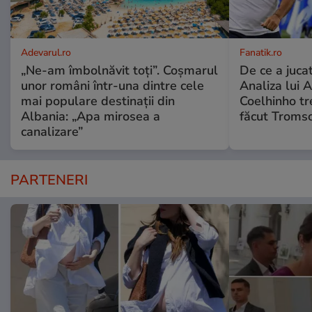
Adevarul.ro
Fanatik.ro
„Ne-am îmbolnăvit toți”. Coșmarul
De ce a jucat
unor români într-una dintre cele
Analiza lui A
mai populare destinații din
Coelhinho tr
Albania: „Apa mirosea a
făcut Tromso
canalizare”
PARTENERI