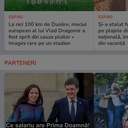
GSP.RO
GSP.RO
La nici 100 km de Dunăre, meciul
Și-a etalat 
european al lui Vlad Dragomir a
pe plajele d
fost oprit din cauza ploilor »
națională, i
Imagini rare pe un stadion
din vacanță
PARTENERI