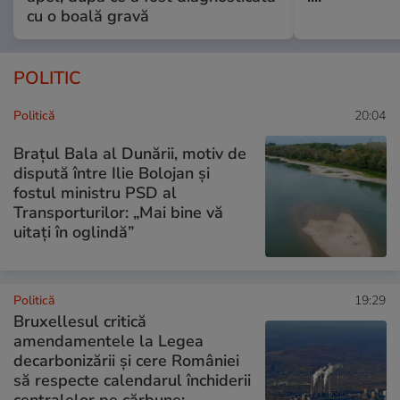
cu o boală gravă
POLITIC
Politică
20:04
Brațul Bala al Dunării, motiv de
dispută între Ilie Bolojan și
fostul ministru PSD al
Transporturilor: „Mai bine vă
uitați în oglindă”
Politică
19:29
Bruxellesul critică
amendamentele la Legea
decarbonizării și cere României
să respecte calendarul închiderii
centralelor pe cărbune: