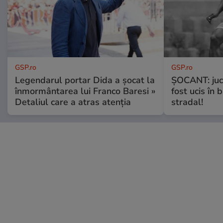
GSP.ro
GSP.ro
Legendarul portar Dida a șocat la
ȘOCANT: jucă
înmormântarea lui Franco Baresi »
fost ucis în 
Detaliul care a atras atenția
stradal!