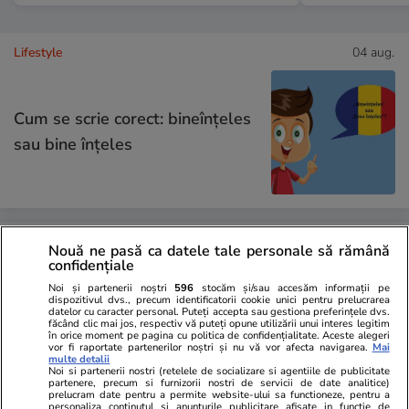
Lifestyle
04 aug.
Cum se scrie corect: bineînțeles
sau bine înțeles
Bani și Afaceri
03 aug.
Nouă ne pasă ca datele tale personale să rămână
confidențiale
Noi și partenerii noștri
596
stocăm și/sau accesăm informații pe
dispozitivul dvs., precum identificatorii cookie unici pentru prelucrarea
Cine poate retrage banii din
datelor cu caracter personal. Puteți accepta sau gestiona preferințele dvs.
făcând clic mai jos, respectiv vă puteți opune utilizării unui interes legitim
contul unei persoane decedate
în orice moment pe pagina cu politica de confidențialitate. Aceste alegeri
vor fi raportate partenerilor noștri și nu vă vor afecta navigarea.
Mai
multe detalii
Noi si partenerii nostri (retelele de socializare si agentiile de publicitate
partenere, precum si furnizorii nostri de servicii de date analitice)
prelucram date pentru a permite website-ului sa functioneze, pentru a
personaliza continutul si anunturile publicitare afisate in functie de