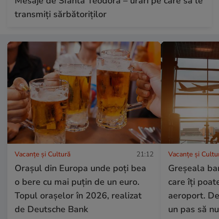
Mesaje de Sfânta Teodora – urări pe care să le
transmiți sărbătoriților
Vacanțe și Cultură
21:12
Vacanțe și Cultu
Orașul din Europa unde poți bea
Greșeala ba
o bere cu mai puțin de un euro.
care îți poat
Topul orașelor în 2026, realizat
aeroport. De
de Deutsche Bank
un pas să nu 