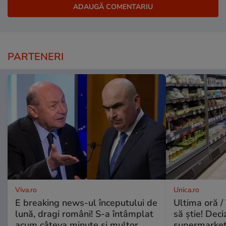
PARTENERI
Viva.ro
Unica.ro
E breaking news-ul începutului de
Ultima oră / 
lună, dragi români! S-a întâmplat
să știe! Deci
acum câteva minute și multor
supermarketu