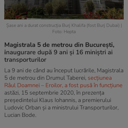
Șase ani a durat construcția Burj Khalifa (fost Burj Dubai) |
Foto: Hepta
Magistrala 5 de metrou din București,
i
naugurare după 9 ani și 16 miniștri ai
transporturilor
La 9 ani de când au început lucrările, Magistrala
5 de metrou din Drumul Taberei,
secțiunea
Râul Doamnei – Eroilor, a fost pusă în funcțiune
astăzi, 15 septembrie 2020, în prezența
președintelui Klaus Iohannis, a premierului
Ludovic Orban și a ministrului Transporturilor,
Lucian Bode.