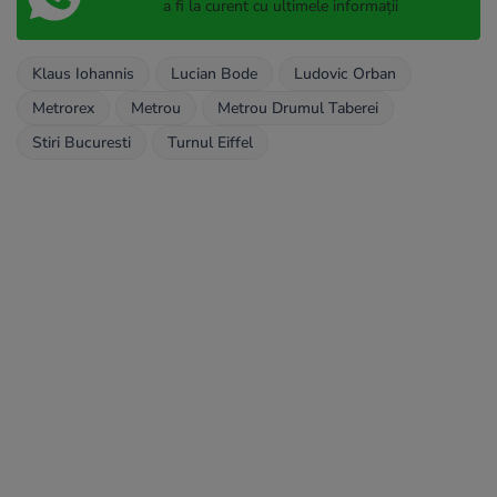
a fi la curent cu ultimele informații
Klaus Iohannis
Lucian Bode
Ludovic Orban
Metrorex
Metrou
Metrou Drumul Taberei
Stiri Bucuresti
Turnul Eiffel