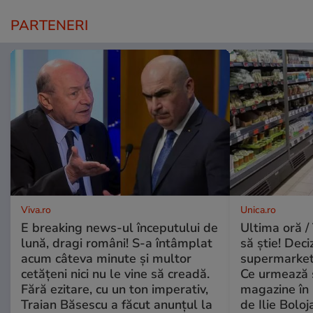
PARTENERI
Viva.ro
Unica.ro
E breaking news-ul începutului de
Ultima oră / 
lună, dragi români! S-a întâmplat
să știe! Deci
acum câteva minute și multor
supermarketu
cetățeni nici nu le vine să creadă.
Ce urmează s
Fără ezitare, cu un ton imperativ,
magazine în 
Traian Băsescu a făcut anunțul la
de Ilie Boloj