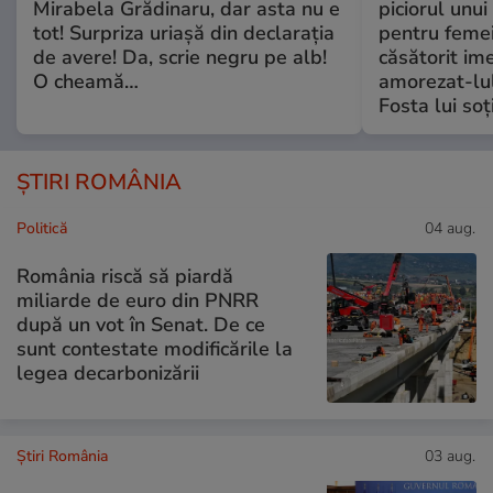
Mirabela Grădinaru, dar asta nu e
piciorul unui
tot! Surpriza uriașă din declarația
pentru femei
de avere! Da, scrie negru pe alb!
căsătorit ime
O cheamă…
amorezat-lul
Fosta lui soț
ȘTIRI ROMÂNIA
Politică
04 aug.
România riscă să piardă
miliarde de euro din PNRR
după un vot în Senat. De ce
sunt contestate modificările la
legea decarbonizării
Știri România
03 aug.