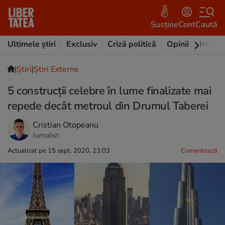
Susține
Cont
Caută
Ultimele știri
Exclusiv
Criză politică
Opinii
Intervi
|
Ştiri
|
Știri Externe
5 construcții celebre în lume finalizate mai
repede decât metroul din Drumul Taberei
Cristian Otopeanu
Jurnalist
Actualizat pe 15 sept. 2020, 23:03
Comentează