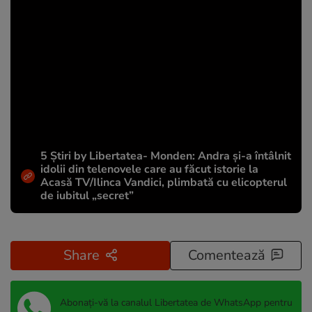
5 Știri by Libertatea- Monden: Andra și-a întâlnit
idolii din telenovele care au făcut istorie la
Acasă TV/Ilinca Vandici, plimbată cu elicopterul
de iubitul „secret”
Share
Comentează
Abonați-vă la canalul Libertatea de WhatsApp pentru