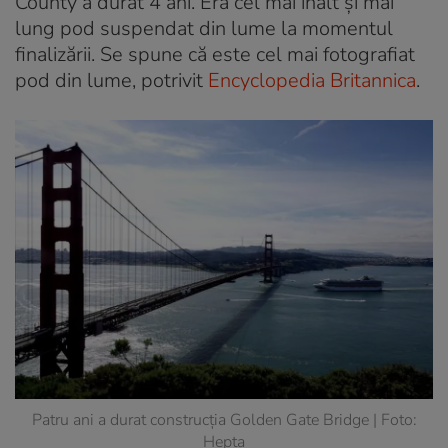
County a durat 4 ani. Era cel mai înalt și mai
lung pod suspendat din lume la momentul
finalizării. Se spune că este cel mai fotografiat
pod din lume, potrivit
Encyclopedia Britannica
.
Patru ani a durat construcția Golden Gate Bridge | Foto:
Hepta