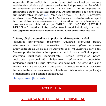
Adevarul.ro
Fanatik.ro
interesele si/sau profilul dvs., pentru a va oferi functionalitati aferente
„Dimineață mi-am pus plapuma”.
Cornel Dinu,
retelelor de socializare si pentru a analiza traficul pe website. Beneficiati
de drepturile prevazute de art. 15-22 din GDPR in legatura cu
Disperat de caniculă, un fost
3.500 de lei
prelucrarea datelor cu caracter personal. Aceste drepturi pot fi exercitate
prin modalitatea indicata
aici
. Prin click pe “ACCEPT TOATE”, acceptati
sportiv și-a amenajat subsolul
finului său, 
folosirea tuturor Tehnologiilor de tip Cookie, care implica inclusiv acceptul
blocului și doarme acolo în fiecare
neștiute ale
dvs. cu privire la stocarea/accesarea informatiilor de catre Vendor-ii cu
care colaboram. Prin click pe “VREAU SA MODIFIC SETARILE
noapte
marile glorii
INDIVIDUAL” puteti schimba preferintele in mod individual, mai putin
cele legate de cookie strict necesare pentru functionarea website-ului.
Atât noi, cât și partenerii noștri prelucrăm datele pentru a oferi:
Măsurarea performanței reclamelor. Utilizarea profilurilor pentru
PARTENERI
selectarea conținutului personalizat. Stocarea și/sau accesarea
informațiilor de pe un dispozitiv. Dezvoltarea și îmbunătățirea serviciilor.
Crearea profilurilor de conținut personalizat. Utilizarea profilurilor pentru
selectarea publicității personalizate. Crearea profilurilor pentru
publicitate personalizată. Măsurarea performanței conținutului.
Înțelegerea publicului prin statistici sau combinații de date din surse
diferite. Utilizarea datelor limitate pentru a selecta conținutul. Utilizarea
de date limitate pentru a selecta publicitatea. Date precise de geolocație
și identificarea prin scanarea dispozitivului.
Listă parteneri (furnizori)
ACCEPT TOATE
VREAU SA MODIFIC SETARILE INDIVIDUAL
Elle.ro
Unica.ro