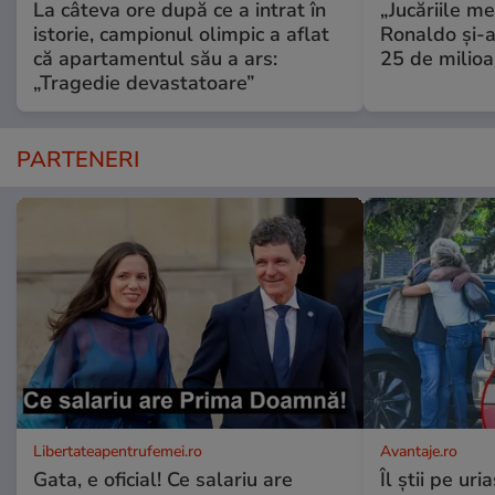
La câteva ore după ce a intrat în
„Jucăriile me
istorie, campionul olimpic a aflat
Ronaldo și-a
că apartamentul său a ars:
25 de milioa
„Tragedie devastatoare”
PARTENERI
Libertateapentrufemei.ro
Avantaje.ro
Gata, e oficial! Ce salariu are
Îl știi pe ur