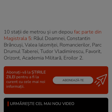
10 staţii de metrou şi un depou
fac parte din
Magistrala 5
: Râul Doamnei, Constantin
Brâncuşi, Valea Ialomiţei, Romancierilor, Parc
Drumul Taberei, Tudor Vladimirescu, Favorit,
Orizont, Academia Militară, Eroilor 2.
Abonați-vă la
ȘTIRILE
ZILEI
pentru a fi la
ABONEAZĂ-TE
curent cu cele mai noi
informații.
URMĂREȘTE CEL MAI NOU VIDEO