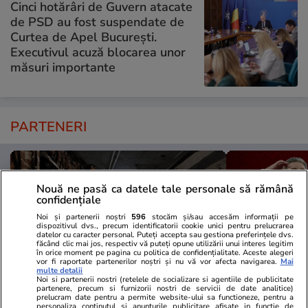
Cinci hotărâri de Guvern atacate
de PSD au fost suspendate de
Curtea de Apel București.
Executivul acuză blocarea unor
măsuri importante
PARTENERI
Nouă ne pasă ca datele tale personale să rămână
confidențiale
Noi și partenerii noștri
596
stocăm și/sau accesăm informații pe
dispozitivul dvs., precum identificatorii cookie unici pentru prelucrarea
datelor cu caracter personal. Puteți accepta sau gestiona preferințele dvs.
făcând clic mai jos, respectiv vă puteți opune utilizării unui interes legitim
în orice moment pe pagina cu politica de confidențialitate. Aceste alegeri
vor fi raportate partenerilor noștri și nu vă vor afecta navigarea.
Mai
multe detalii
Noi si partenerii nostri (retelele de socializare si agentiile de publicitate
partenere, precum si furnizorii nostri de servicii de date analitice)
prelucram date pentru a permite website-ului sa functioneze, pentru a
personaliza continutul si anunturile publicitare afisate in functie de