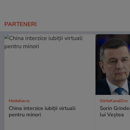
PARTENERI
Mediafax.ro
StirileKanalD.ro
China interzice iubiții virtuali
Sorin Grinde
pentru minori
lui Veștea