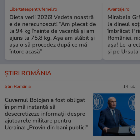
Libertateapentrufemei.ro
Avantaje.ro
Dieta verii 2026! Vedeta noastră
Mirabela Grăd
e de nerecunoscut! “Am plecat de
la dineul so
la 94 kg înainte de vacanță și am
îmbrăcat Pr
ajuns la 75,8 kg. Așa am slăbit și
României, ni
așa o să procedez după ce mă
așa! Le-a ec
întorc acasă”
și pe Ursula
ȘTIRI ROMÂNIA
Știri România
14 iul.
Guvernul Bolojan a fost obligat
în primă instanță să
desecretizeze informații despre
ajutoarele militare pentru
Ucraina: „Provin din bani publici”