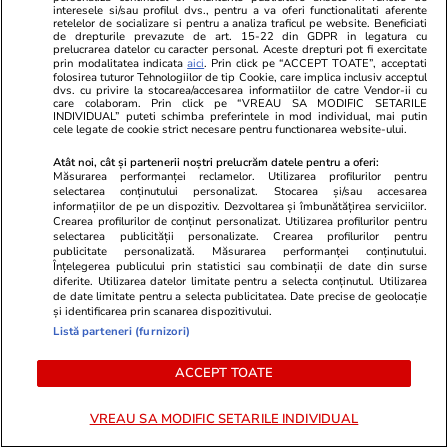
interesele si/sau profilul dvs., pentru a va oferi functionalitati aferente
Când statul de drept nu mai
retelelor de socializare si pentru a analiza traficul pe website. Beneficiati
de drepturile prevazute de art. 15-22 din GDPR in legatura cu
există
prelucrarea datelor cu caracter personal. Aceste drepturi pot fi exercitate
prin modalitatea indicata
aici
. Prin click pe “ACCEPT TOATE”, acceptati
folosirea tuturor Tehnologiilor de tip Cookie, care implica inclusiv acceptul
dvs. cu privire la stocarea/accesarea informatiilor de catre Vendor-ii cu
care colaboram. Prin click pe “VREAU SA MODIFIC SETARILE
INDIVIDUAL” puteti schimba preferintele in mod individual, mai putin
cele legate de cookie strict necesare pentru functionarea website-ului.
Opinii
11 iul.
Atât noi, cât și partenerii noștri prelucrăm datele pentru a oferi:
Măsurarea performanței reclamelor. Utilizarea profilurilor pentru
selectarea conținutului personalizat. Stocarea și/sau accesarea
informațiilor de pe un dispozitiv. Dezvoltarea și îmbunătățirea serviciilor.
Crearea profilurilor de conținut personalizat. Utilizarea profilurilor pentru
The Wall sau cum lumea
selectarea publicității personalizate. Crearea profilurilor pentru
publicitate personalizată. Măsurarea performanței conținutului.
reînvață limbajul războiului
Înțelegerea publicului prin statistici sau combinații de date din surse
diferite. Utilizarea datelor limitate pentru a selecta conținutul. Utilizarea
de date limitate pentru a selecta publicitatea. Date precise de geolocație
și identificarea prin scanarea dispozitivului.
Listă parteneri (furnizori)
ACCEPT TOATE
Libertatea.ro
Ultimele știri
Război Iran
Retete culinare
VREAU SA MODIFIC SETARILE INDIVIDUAL
Știri România
Divertisment
Fructe si legume