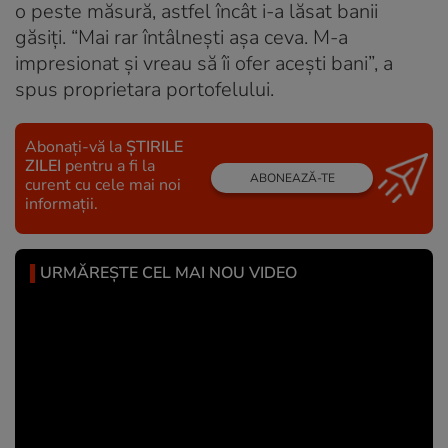
o peste măsură, astfel încât i-a lăsat banii
găsiţi. “Mai rar întâlneşti aşa ceva. M-a
impresionat şi vreau să îi ofer aceşti bani”, a
spus proprietara portofelului.
Abonați-vă la
ȘTIRILE
ZILEI
pentru a fi la
ABONEAZĂ-TE
curent cu cele mai noi
informații.
URMĂREȘTE CEL MAI NOU VIDEO