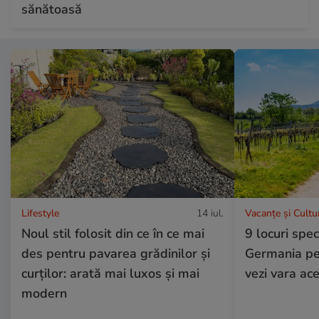
sănătoasă
Lifestyle
14 iul.
Vacanțe și Cultu
Noul stil folosit din ce în ce mai
9 locuri spe
des pentru pavarea grădinilor și
Germania pe 
curților: arată mai luxos și mai
vezi vara ac
modern