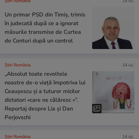
Știri România
14 iul.
Un primar PSD din Timiș, trimis
în judecată după ce a ignorat
măsurile transmise de Curtea
de Conturi după un control
Știri România
14 iul.
„Absolut toate revoltele
noastre de-o viață împotriva lui
Ceaușescu și a tuturor micilor
dictatori «care ne călăresc »”.
Reportaj despre Lia și Dan
Perjovschi
Știri România
14 iul.