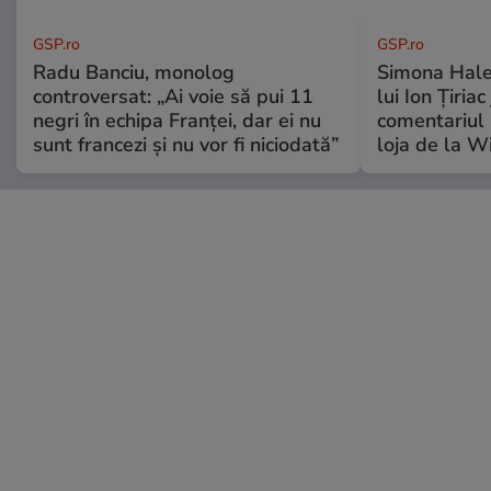
GSP.ro
GSP.ro
Radu Banciu, monolog
Simona Hale
controversat: „Ai voie să pui 11
lui Ion Țiriac
negri în echipa Franței, dar ei nu
comentariul 
sunt francezi și nu vor fi niciodată”
loja de la 