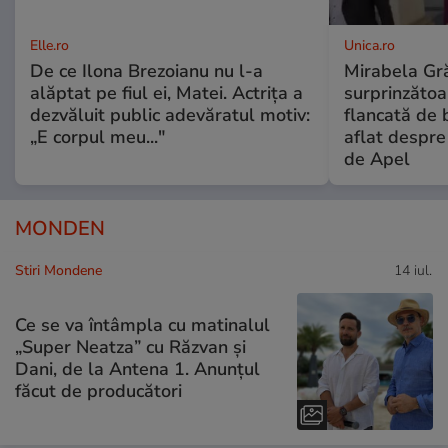
Elle.ro
Unica.ro
De ce Ilona Brezoianu nu l-a
Mirabela Gră
alăptat pe fiul ei, Matei. Actrița a
surprinzătoar
dezvăluit public adevăratul motiv:
flancată de 
„E corpul meu..."
aflat despre
de Apel
MONDEN
Stiri Mondene
14 iul.
Ce se va întâmpla cu matinalul
„Super Neatza” cu Răzvan şi
Dani, de la Antena 1. Anunțul
făcut de producători