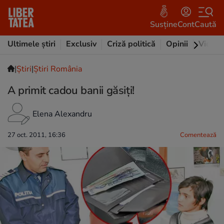
Susține
Cont
Caută
Ultimele știri
Exclusiv
Criză politică
Opinii
Video
|
Ştiri
|
Știri România
A primit cadou banii găsiți!
Elena Alexandru
27 oct. 2011, 16:36
Comentează