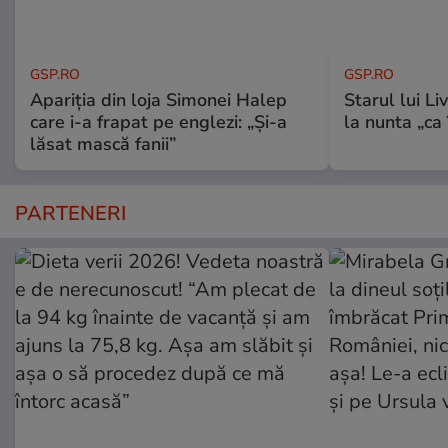
GSP.RO
GSP.RO
Apariția din loja Simonei Halep
Starul lui L
care i-a frapat pe englezi: „Și-a
la nunta „ca
lăsat mască fanii”
PARTENERI