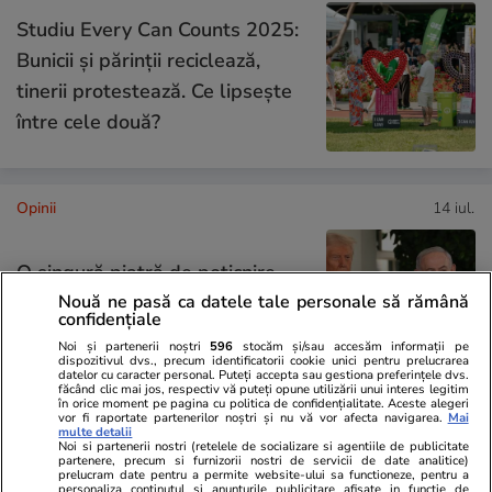
Studiu Every Can Counts 2025:
Bunicii și părinții reciclează,
tinerii protestează. Ce lipsește
între cele două?
Opinii
14 iul.
O singură piatră de poticnire
Nouă ne pasă ca datele tale personale să rămână
pentru Bibi Talent, în drumul
confidențiale
spre al șaptelea mandat
Noi și partenerii noștri
596
stocăm și/sau accesăm informații pe
dispozitivul dvs., precum identificatorii cookie unici pentru prelucrarea
datelor cu caracter personal. Puteți accepta sau gestiona preferințele dvs.
făcând clic mai jos, respectiv vă puteți opune utilizării unui interes legitim
în orice moment pe pagina cu politica de confidențialitate. Aceste alegeri
vor fi raportate partenerilor noștri și nu vă vor afecta navigarea.
Mai
multe detalii
Opinii
13 iul.
Noi si partenerii nostri (retelele de socializare si agentiile de publicitate
partenere, precum si furnizorii nostri de servicii de date analitice)
prelucram date pentru a permite website-ului sa functioneze, pentru a
personaliza continutul si anunturile publicitare afisate in functie de