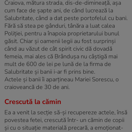
Craiova, mătura strada, dis-de-dimineaţă, aşa
cum face de şapte ani, de când lucrează la
Salubritate, când a dat peste portofelul cu bani.
Fără să stea pe gânduri, tânăra a luat calea
Poliţiei, pentru a înapoia proprietarului bunul
găsit. Chiar şi oamenii legii au fost surprinşi
când au văzut de cât spirit civic dă dovadă
femeia, mai ales că Brânduşa nu câştigă mai
mult de 600 de lei pe lună de la firma de
Salubritate şi banii i-ar fi prins bine.
Actele şi banii îi aparţineau Mariei Sorescu, o
craioveancă de 30 de ani.
Crescută la cămin
Ea a venit la secţie să-şi recupereze actele, însă
povestea fetei, crescută într- un cămin de copii
şi cu o situaţie materială precară, a emoţionat-