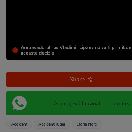
Ambasadorul rus Vladimir Lipaev nu va fi primit de
această decizie
Share
Abonați-vă la canalul Libertatea
Accident
Accident rutier
Eforie Nord