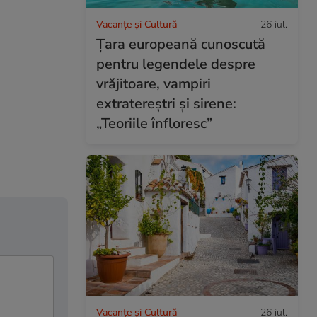
Vacanțe și Cultură
26 iul.
Țara europeană cunoscută
pentru legendele despre
vrăjitoare, vampiri
extratereștri și sirene:
„Teoriile înfloresc”
Vacanțe și Cultură
26 iul.