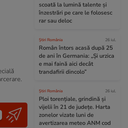
scoată la lumină talente și
înzestrări pe care le folosesc
rar sau deloc
Știri România
26 iul.
Român întors acasă după 25
de ani în Germania: „Și urzica
e mai faină aici decât
cială
trandafirii dincolo”
arcerare.
Știri România
26 iul.
Ploi torențiale, grindină și
vijelii în 21 de județe. Harta
zonelor vizate luni de
avertizarea meteo ANM cod