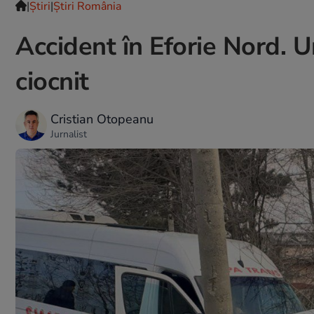
|
Ştiri
|
Știri România
Accident în Eforie Nord. 
ciocnit
Cristian Otopeanu
Jurnalist