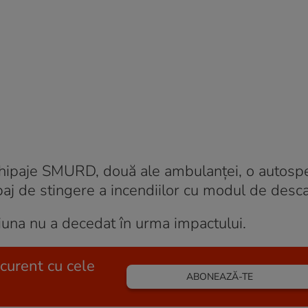
echipaje SMURD, două ale ambulanței, o autospe
paj de stingere a incendiilor cu modul de desc
iuna nu a decedat în urma impactului.
 curent cu cele
ABONEAZĂ-TE