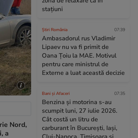
zonă de relaxare ca în
stațiuni
Știri România
07:39
Ambasadorul rus Vladimir
Lipaev nu va fi primit de
Oana Țoiu la MAE. Motivul
pentru care ministrul de
Externe a luat această decizie
Bani și Afaceri
07:35
Benzina și motorina s-au
scumpit luni, 27 iulie 2026.
Cât costă un litru de
rie Nord,
carburant în București, Iași,
, a
Cluj-Napoca, Timișoara și