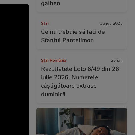
galben
Ştiri
26 iul. 2021
Ce nu trebuie să faci de
Sfântul Pantelimon
Știri România
26 iul.
Rezultatele Loto 6/49 din 26
iulie 2026. Numerele
câștigătoare extrase
duminică