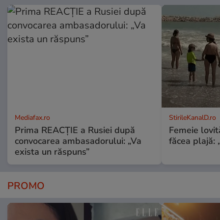
Mediafax.ro
StirileKanalD.ro
Prima REACȚIE a Rusiei după
Femeie lovit
convocarea ambasadorului: „Va
făcea plajă: „
exista un răspuns”
PROMO