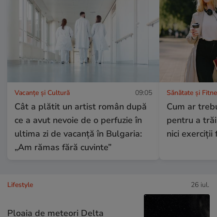
Vacanțe și Cultură
09:05
Sănătate și Fitn
Cât a plătit un artist român după
Cum ar trebu
ce a avut nevoie de o perfuzie în
pentru a trăi
ultima zi de vacanță în Bulgaria:
nici exerciții 
„Am rămas fără cuvinte”
Lifestyle
26 iul.
Ploaia de meteori Delta