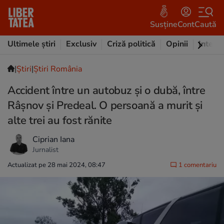
Susține
Cont
Caută
Ultimele știri
Exclusiv
Criză politică
Opinii
Intervi
|
Ştiri
|
Știri România
Accident între un autobuz și o dubă, între
Râşnov şi Predeal. O persoană a murit și
alte trei au fost rănite
Ciprian Iana
Jurnalist
Actualizat pe 28 mai 2024, 08:47
1 comentariu