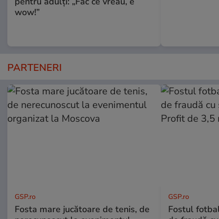
pentru adulți: „Fac ce vreau, e
wow!”
PARTENERI
GSP.ro
GSP.ro
Fosta mare jucătoare de tenis, de
Fostul fotba