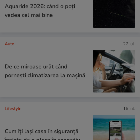
Aquaride 2026: când o poți
vedea cel mai bine
Auto
27 iul.
De ce miroase urât când
pornești climatizarea la mașină
Lifestyle
16 iul.
Cum îţi laşi casa în siguranţă