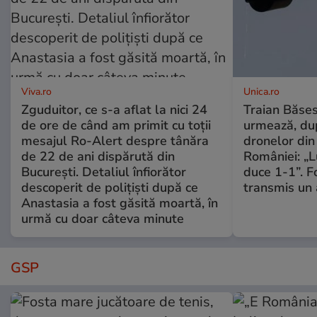
Viva.ro
Unica.ro
Zguduitor, ce s-a aflat la nici 24
Traian Băses
de ore de când am primit cu toții
urmează, du
mesajul Ro-Alert despre tânăra
dronelor din 
de 22 de ani dispărută din
României: „L
București. Detaliul înfiorător
duce 1-1”. F
descoperit de polițiști după ce
transmis un 
Anastasia a fost găsită moartă, în
urmă cu doar câteva minute
GSP