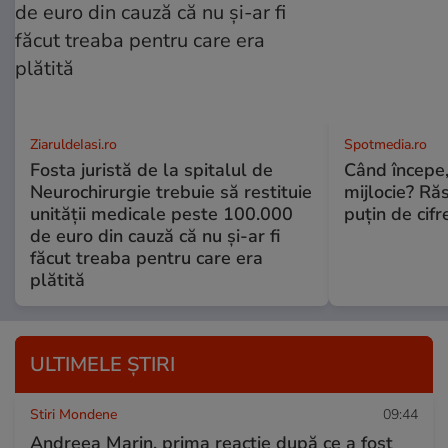
ZiaruldeIasi.ro
Spotmedia.ro
Fosta juristă de la spitalul de
Când începe,
Neurochirurgie trebuie să restituie
mijlocie? Ră
unității medicale peste 100.000
puțin de cif
de euro din cauză că nu și-ar fi
făcut treaba pentru care era
plătită
ULTIMELE ȘTIRI
Stiri Mondene
09:44
Andreea Marin, prima reacție după ce a fost