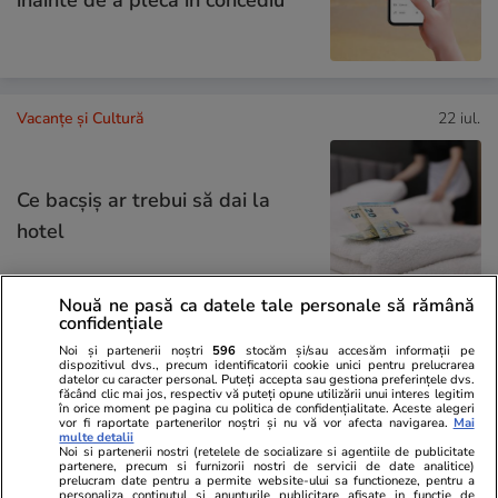
înainte de a pleca în concediu
Vacanțe și Cultură
22 iul.
Ce bacşiş ar trebui să dai la
hotel
Nouă ne pasă ca datele tale personale să rămână
confidențiale
Știri România
08:50
Noi și partenerii noștri
596
stocăm și/sau accesăm informații pe
dispozitivul dvs., precum identificatorii cookie unici pentru prelucrarea
Grevă generală în sute de
datelor cu caracter personal. Puteți accepta sau gestiona preferințele dvs.
făcând clic mai jos, respectiv vă puteți opune utilizării unui interes legitim
spitale din România pe termen
în orice moment pe pagina cu politica de confidențialitate. Aceste alegeri
vor fi raportate partenerilor noștri și nu vă vor afecta navigarea.
Mai
multe detalii
nelimitat. Sindicaliştii Sanitas,
Noi si partenerii nostri (retelele de socializare si agentiile de publicitate
partenere, precum si furnizorii nostri de servicii de date analitice)
nemulţumiţi de noua Lege a
prelucram date pentru a permite website-ului sa functioneze, pentru a
personaliza continutul si anunturile publicitare afisate in functie de