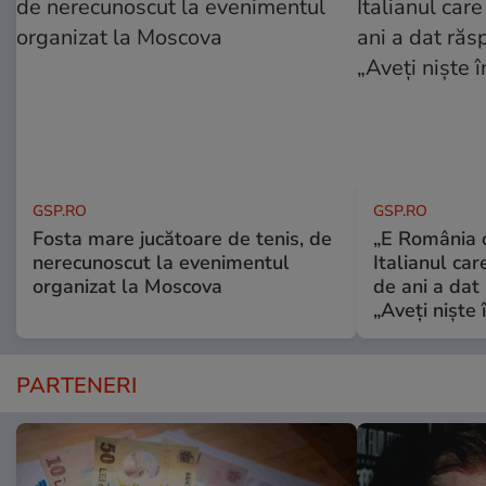
GSP.RO
GSP.RO
Fosta mare jucătoare de tenis, de
„E România o
nerecunoscut la evenimentul
Italianul car
organizat la Moscova
de ani a dat 
„Aveți niște î
PARTENERI