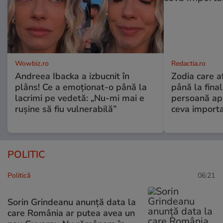
Wowbiz.ro
Redactia.ro
Andreea Ibacka a izbucnit în
Zodia care a
plâns! Ce a emoționat-o până la
până la fina
lacrimi pe vedetă: „Nu-mi mai e
persoană apr
rușine să fiu vulnerabilă”
ceva import
POLITIC
Politică
06:21
Sorin Grindeanu anunță data la
care România ar putea avea un