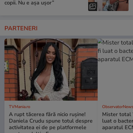
copii. Nu e așa ușor”
PARTENERI
TVMania.ro
ObservatorNews
A rupt tăcerea fără nicio rușine!
Mister total î
Daniela Crudu spune totul despre
luat o bacter
activitatea ei de pe platformele
aparatul ECM