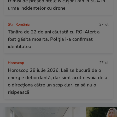
trimiși de președintele Nicușor Dan în SUA în
urma incidentelor cu drone
Știri România
27 iul.
Tânăra de 22 de ani căutată cu RO-Alert a
fost găsită moartă. Poliția i-a confirmat
identitatea
Horoscop
27 iul.
Horoscop 28 iulie 2026. Leii se bucură de o
energie debordantă, dar simt acut nevoia de a
o direcționa către un scop clar, ca să nu o
risipească