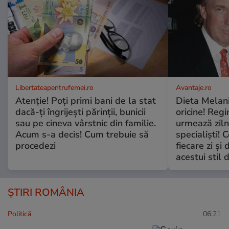
Libertateapentrufemei.ro
Avantaje.ro
Atenție! Poți primi bani de la stat
Dieta Melan
dacă-ți îngrijești părinții, bunicii
oricine! Regi
sau pe cineva vârstnic din familie.
urmează zilni
Acum s-a decis! Cum trebuie să
specialiști! 
procedezi
fiecare zi și 
acestui stil 
ȘTIRI ROMÂNIA
Politică
06:21