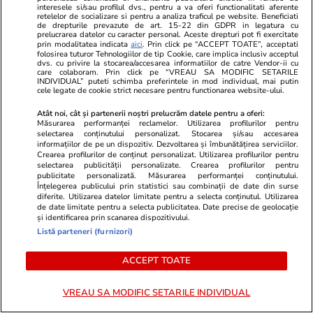
salarizării. Imagini cu
interesele si/sau profilul dvs., pentru a va oferi functionalitati aferente
retelelor de socializare si pentru a analiza traficul pe website. Beneficiati
protestatarii
de drepturile prevazute de art. 15-22 din GDPR in legatura cu
prelucrarea datelor cu caracter personal. Aceste drepturi pot fi exercitate
prin modalitatea indicata
aici
. Prin click pe “ACCEPT TOATE”, acceptati
folosirea tuturor Tehnologiilor de tip Cookie, care implica inclusiv acceptul
dvs. cu privire la stocarea/accesarea informatiilor de catre Vendor-ii cu
Știri România
08:23
care colaboram. Prin click pe “VREAU SA MODIFIC SETARILE
INDIVIDUAL” puteti schimba preferintele in mod individual, mai putin
cele legate de cookie strict necesare pentru functionarea website-ului.
Primăria Capitalei acuză
Atât noi, cât și partenerii noștri prelucrăm datele pentru a oferi:
proprietarii că blochează
Măsurarea performanței reclamelor. Utilizarea profilurilor pentru
selectarea conținutului personalizat. Stocarea și/sau accesarea
consolidarea unor blocuri cu risc
informațiilor de pe un dispozitiv. Dezvoltarea și îmbunătățirea serviciilor.
seismic I: „Situație absurdă!”
Crearea profilurilor de conținut personalizat. Utilizarea profilurilor pentru
selectarea publicității personalizate. Crearea profilurilor pentru
publicitate personalizată. Măsurarea performanței conținutului.
Înțelegerea publicului prin statistici sau combinații de date din surse
diferite. Utilizarea datelor limitate pentru a selecta conținutul. Utilizarea
de date limitate pentru a selecta publicitatea. Date precise de geolocație
Știri România
08:00
și identificarea prin scanarea dispozitivului.
Denis suferă de retinopatie de
Listă parteneri (furnizori)
prematuritate bilaterală și,
ACCEPT TOATE
pentru a vedea, trebuie să fie
operat în Turcia. Băiatul în
VREAU SA MODIFIC SETARILE INDIVIDUAL
vârstă de 12 ani are nevoie de