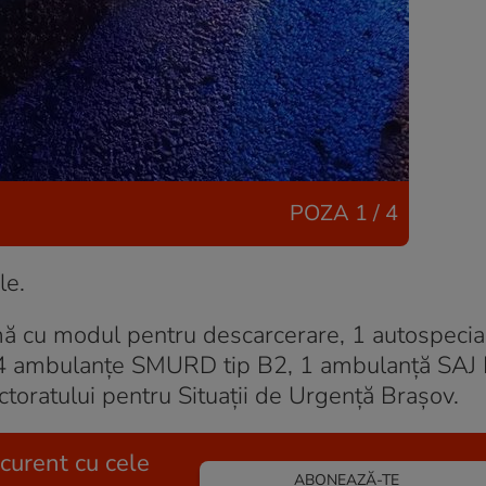
POZA
1 / 4
le.
mă cu modul pentru descarcerare, 1 autospecia
 4 ambulanțe SMURD tip B2, 1 ambulanță SAJ
ctoratului pentru Situații de Urgență Brașov.
 curent cu cele
ABONEAZĂ-TE