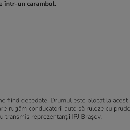
te într-un carambol.
ne fiind decedate. Drumul este blocat la aces
are rugăm conducătorii auto să ruleze cu prude
au transmis reprezentanții IPJ Brașov.