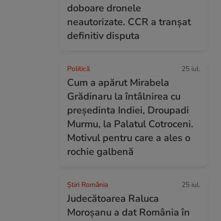
doboare dronele
neautorizate. CCR a tranșat
definitiv disputa
Politică
25 iul.
Cum a apărut Mirabela
Grădinaru la întâlnirea cu
președinta Indiei, Droupadi
Murmu, la Palatul Cotroceni.
Motivul pentru care a ales o
rochie galbenă
Știri România
25 iul.
Judecătoarea Raluca
Moroșanu a dat România în