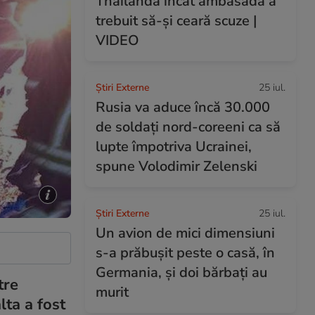
Thailanda încât ambasada a
trebuit să-și ceară scuze |
VIDEO
Știri Externe
25 iul.
Rusia va aduce încă 30.000
de soldaţi nord-coreeni ca să
lupte împotriva Ucrainei,
spune Volodimir Zelenski
Știri Externe
25 iul.
Un avion de mici dimensiuni
s-a prăbușit peste o casă, în
Germania, și doi bărbați au
tre
murit
lta a fost