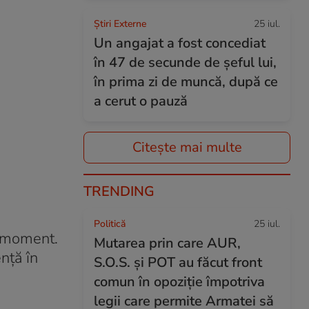
Știri Externe
25 iul.
Un angajat a fost concediat
în 47 de secunde de șeful lui,
în prima zi de muncă, după ce
a cerut o pauză
Citește mai multe
TRENDING
Politică
25 iul.
t moment.
Mutarea prin care AUR,
nță în
S.O.S. și POT au făcut front
comun în opoziție împotriva
legii care permite Armatei să