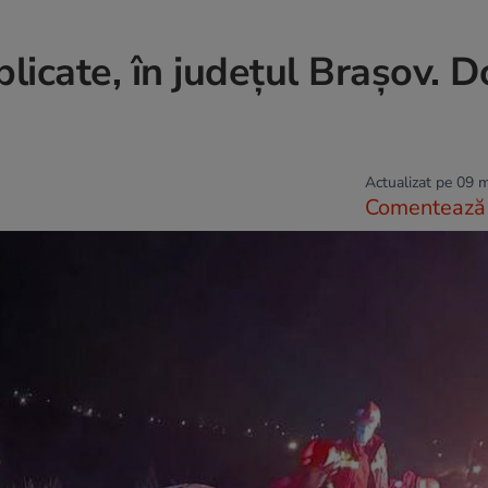
plicate, în judeţul Braşov. 
Actualizat pe 09 
Comentează