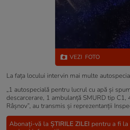
VEZI
FOTO
La faţa locului intervin mai multe autospecia
„1 autospecială pentru lucrul cu apă și spu
descarcerare, 1 ambulanță SMURD tip C1,
Râșnov”, au transmis și reprezentanții Inspe
Abonați-vă la
ȘTIRILE ZILEI
pentru a fi la