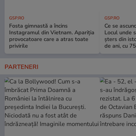
GSP.RO
GSP.RO
Fosta gimnastă a încins
Ce se ascund
Instagramul din Vietnam. Apariția
Locul unde s-
provocatoare care a atras toate
șters din ist
privirile
de ani, cu 7
PARTENERI