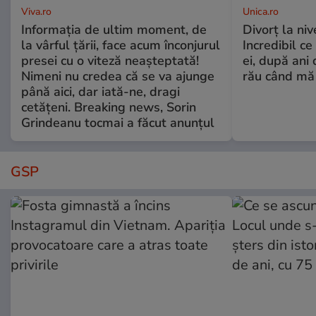
Viva.ro
Unica.ro
Informația de ultim moment, de
Divorț la nive
la vârful țării, face acum înconjurul
Incredibil ce
presei cu o viteză neașteptată!
ei, după ani 
Nimeni nu credea că se va ajunge
rău când mă
până aici, dar iată-ne, dragi
cetățeni. Breaking news, Sorin
Grindeanu tocmai a făcut anunțul
GSP