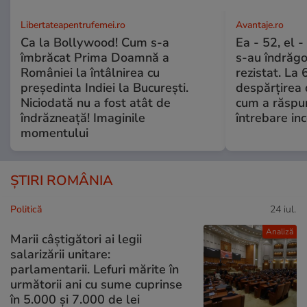
Libertateapentrufemei.ro
Avantaje.ro
Ca la Bollywood! Cum s-a
Ea - 52, el 
îmbrăcat Prima Doamnă a
s-au îndrăgos
României la întâlnirea cu
rezistat. La 
președinta Indiei la București.
despărțirea 
Niciodată nu a fost atât de
cum a răspu
îndrăzneață! Imaginile
întrebare i
momentului
ȘTIRI ROMÂNIA
Politică
24 iul.
Analiză
Marii câștigători ai legii
salarizării unitare:
parlamentarii. Lefuri mărite în
următorii ani cu sume cuprinse
în 5.000 și 7.000 de lei