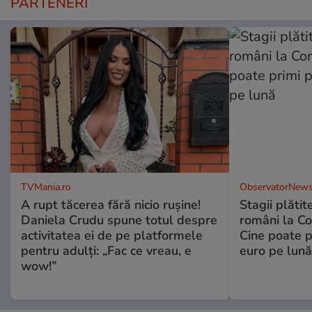
PARTENERI
TVMania.ro
ObservatorNews
A rupt tăcerea fără nicio rușine!
Stagii plătit
Daniela Crudu spune totul despre
români la C
activitatea ei de pe platformele
Cine poate p
pentru adulți: „Fac ce vreau, e
euro pe lună
wow!”