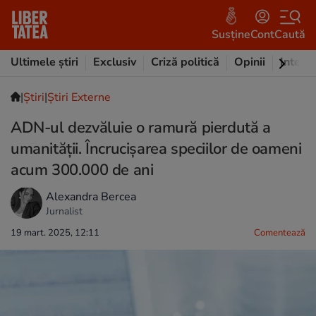
Susține
Cont
Caută
Ultimele știri
Exclusiv
Criză politică
Opinii
Intervi
|
Ştiri
|
Știri Externe
ADN-ul dezvăluie o ramură pierdută a
umanității. Încrucișarea speciilor de oameni
acum 300.000 de ani
Alexandra Bercea
Jurnalist
19 mart. 2025, 12:11
Comentează