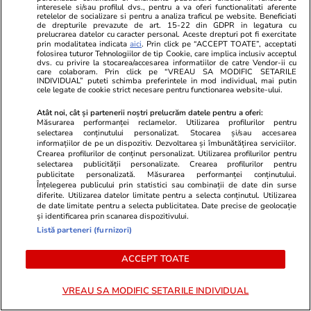
interesele si/sau profilul dvs., pentru a va oferi functionalitati aferente
retelelor de socializare si pentru a analiza traficul pe website. Beneficiati
Wowbiz.ro
Redactia.ro
de drepturile prevazute de art. 15-22 din GDPR in legatura cu
prelucrarea datelor cu caracter personal. Aceste drepturi pot fi exercitate
Dragostea plutește la propriu pe
Zodia care v
prin modalitatea indicata
aici
. Prin click pe “ACCEPT TOATE”, acceptati
folosirea tuturor Tehnologiilor de tip Cookie, care implica inclusiv acceptul
litoral! Doi îndrăgostiți au
minune în a
dvs. cu privire la stocarea/accesarea informatiilor de catre Vendor-ii cu
transformat marea într-o scenă
curgă multe l
care colaboram. Prin click pe “VREAU SA MODIFIC SETARILE
INDIVIDUAL” puteti schimba preferintele in mod individual, mai putin
de film romantic. Turiștii prezenți
cele legate de cookie strict necesare pentru functionarea website-ului.
s-au uitat de două ori
Atât noi, cât și partenerii noștri prelucrăm datele pentru a oferi:
Măsurarea performanței reclamelor. Utilizarea profilurilor pentru
selectarea conținutului personalizat. Stocarea și/sau accesarea
informațiilor de pe un dispozitiv. Dezvoltarea și îmbunătățirea serviciilor.
POLITIC
Crearea profilurilor de conținut personalizat. Utilizarea profilurilor pentru
selectarea publicității personalizate. Crearea profilurilor pentru
publicitate personalizată. Măsurarea performanței conținutului.
Politică
12:05
Înțelegerea publicului prin statistici sau combinații de date din surse
diferite. Utilizarea datelor limitate pentru a selecta conținutul. Utilizarea
Mutarea prin care AUR, S.O.S. și
de date limitate pentru a selecta publicitatea. Date precise de geolocație
POT au făcut front comun în
și identificarea prin scanarea dispozitivului.
Listă parteneri (furnizori)
opoziție împotriva legii care
permite Armatei să doboare
ACCEPT TOATE
dronele neautorizate. CCR a
tranșat definitiv disputa
VREAU SA MODIFIC SETARILE INDIVIDUAL