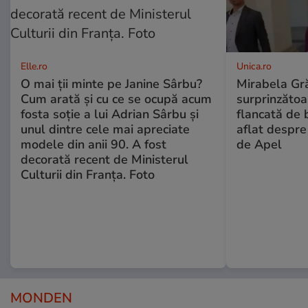
Elle.ro
Unica.ro
O mai ții minte pe Janine Sârbu?
Mirabela Gră
Cum arată și cu ce se ocupă acum
surprinzătoar
fosta soție a lui Adrian Sârbu și
flancată de 
unul dintre cele mai apreciate
aflat despre
modele din anii 90. A fost
de Apel
decorată recent de Ministerul
Culturii din Franța. Foto
MONDEN