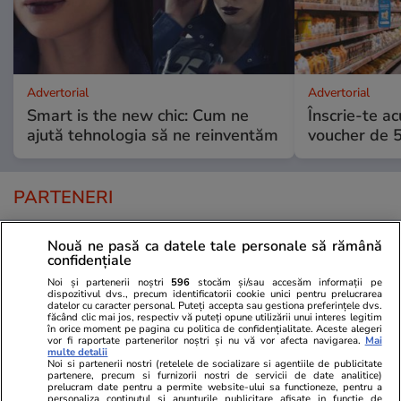
Advertorial
Advertorial
Smart is the new chic: Cum ne
Înscrie-te ac
ajută tehnologia să ne reinventăm
voucher de 5
PARTENERI
Nouă ne pasă ca datele tale personale să rămână
confidențiale
Noi și partenerii noștri
596
stocăm și/sau accesăm informații pe
dispozitivul dvs., precum identificatorii cookie unici pentru prelucrarea
datelor cu caracter personal. Puteți accepta sau gestiona preferințele dvs.
făcând clic mai jos, respectiv vă puteți opune utilizării unui interes legitim
în orice moment pe pagina cu politica de confidențialitate. Aceste alegeri
vor fi raportate partenerilor noștri și nu vă vor afecta navigarea.
Mai
multe detalii
Noi si partenerii nostri (retelele de socializare si agentiile de publicitate
partenere, precum si furnizorii nostri de servicii de date analitice)
prelucram date pentru a permite website-ului sa functioneze, pentru a
personaliza continutul si anunturile publicitare afisate in functie de