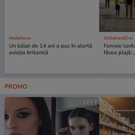
Mediafax.ro
StirileKanalD.ro
Un băiat de 14 ani a pus în alertă
Femeie lovit
aviația britanică
făcea plajă: „
PROMO