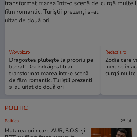
Wowbiz.ro
Redactia.ro
Dragostea plutește la propriu pe
Zodia care v
litoral! Doi îndrăgostiți au
minune în a
transformat marea într-o scenă
curgă multe l
de film romantic. Turiștii prezenți
s-au uitat de două ori
POLITIC
Politică
25 iul.
Mutarea prin care AUR, S.O.S. și