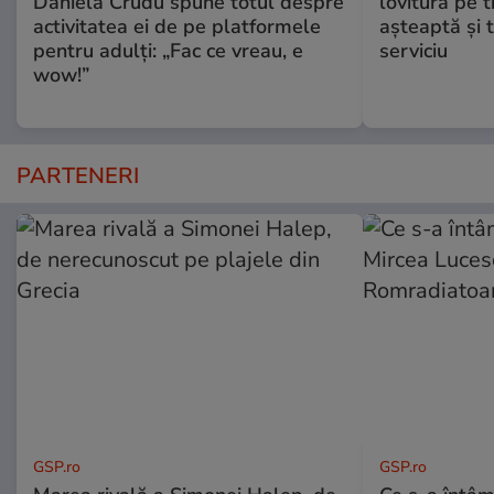
Daniela Crudu spune totul despre
lovitura pe t
activitatea ei de pe platformele
aşteaptă şi 
pentru adulți: „Fac ce vreau, e
serviciu
wow!”
PARTENERI
GSP.ro
GSP.ro