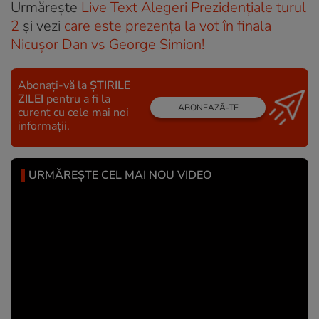
Urmărește
Live Text Alegeri Prezidențiale turul
2
și vezi
care este prezența la vot în finala
Nicușor Dan vs George Simion!
Abonați-vă la
ȘTIRILE
ZILEI
pentru a fi la
ABONEAZĂ-TE
curent cu cele mai noi
informații.
URMĂREȘTE CEL MAI NOU VIDEO