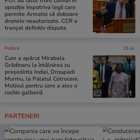
POT au făcut front comun în
opoziție împotriva legii care
permite Armatei să doboare
dronele neautorizate. CCR a
tranșat definitiv disputa
Politică
25 iul.
Cum a apărut Mirabela
Grădinaru la întâlnirea cu
președinta Indiei, Droupadi
Murmu, la Palatul Cotroceni.
Motivul pentru care a ales o
rochie galbenă
PARTENERI