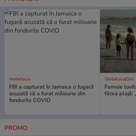
Mediafax.ro
StirileKanalD.ro
FBI a capturat în Jamaica o fugară
Femeie lovit
acuzată că a furat milioane din
făcea plajă: „
fondurile COVID
PROMO