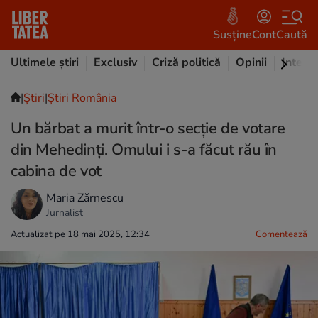
Susține
Cont
Caută
Ultimele știri
Exclusiv
Criză politică
Opinii
Intervi
|
Ştiri
|
Știri România
Un bărbat a murit într-o secție de votare
din Mehedinți. Omului i s-a făcut rău în
cabina de vot
Maria Zărnescu
Jurnalist
Actualizat pe 18 mai 2025, 12:34
Comentează