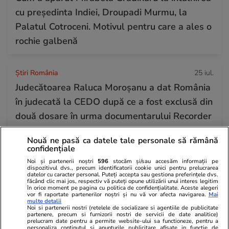
cu președinta Indiei, Droupadi Murmu, la
Palatul Cotroceni. Motivul pentru care a ales o
rochie galbenă
Știri România
25 iul.
Judecătoarea Raluca Moroșanu a dat România
în judecată la CEDO după ce a fost exclusă din
două dosare în urma documentarului Recorder
„Justiție capturată”
Nouă ne pasă ca datele tale personale să rămână
confidențiale
Noi și partenerii noștri
596
stocăm și/sau accesăm informații pe
Horoscop
24 iul.
dispozitivul dvs., precum identificatorii cookie unici pentru prelucrarea
datelor cu caracter personal. Puteți accepta sau gestiona preferințele dvs.
Horoscop Urania | Previziuni astrologice pentru
făcând clic mai jos, respectiv vă puteți opune utilizării unui interes legitim
în orice moment pe pagina cu politica de confidențialitate. Aceste alegeri
perioada 25 – 31 iulie 2026. Luna Plină în
vor fi raportate partenerilor noștri și nu vă vor afecta navigarea.
Mai
multe detalii
Vărsător
Noi si partenerii nostri (retelele de socializare si agentiile de publicitate
partenere, precum si furnizorii nostri de servicii de date analitice)
prelucram date pentru a permite website-ului sa functioneze, pentru a
personaliza continutul si anunturile publicitare afisate in functie de