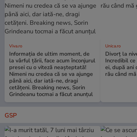
Viva.ro
Unica.ro
Informația de ultim moment, de
Divorț la nive
la vârful țării, face acum înconjurul
Incredibil ce
presei cu o viteză neașteptată!
ei, după ani 
Nimeni nu credea că se va ajunge
rău când mă
până aici, dar iată-ne, dragi
cetățeni. Breaking news, Sorin
Grindeanu tocmai a făcut anunțul
GSP