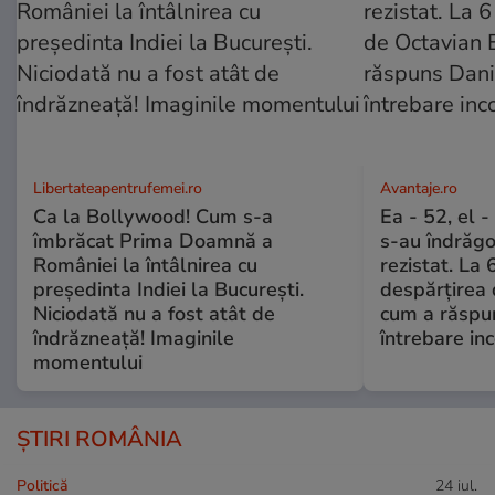
Libertateapentrufemei.ro
Avantaje.ro
Ca la Bollywood! Cum s-a
Ea - 52, el 
îmbrăcat Prima Doamnă a
s-au îndrăgos
României la întâlnirea cu
rezistat. La 
președinta Indiei la București.
despărțirea 
Niciodată nu a fost atât de
cum a răspu
îndrăzneață! Imaginile
întrebare i
momentului
ȘTIRI ROMÂNIA
Politică
24 iul.