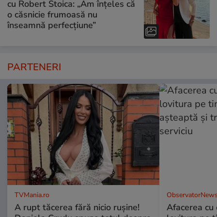
cu Robert Stoica: „Am înțeles că
o căsnicie frumoasă nu
înseamnă perfecțiune”
PARTENERI
TVMania.ro
ObservatorNews
A rupt tăcerea fără nicio rușine!
Afacerea cu 