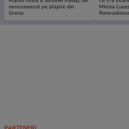
Marea rivală a Simonei Halep, de
Ce s-a întâmp
nerecunoscut pe plajele din
Mircea Luces
Grecia
Romradiatoa
PARTENERI