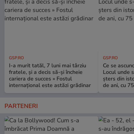
GSP.RO
GSP.RO
I-a murit tatăl, 7 luni mai târziu
Ce se ascund
fratele, și a decis să-și încheie
Locul unde s-
cariera de succes » Fostul
șters din ist
internațional este astăzi grădinar
de ani, cu 7
PARTENERI