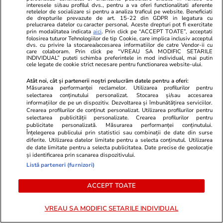
interesele si/sau profilul dvs., pentru a va oferi functionalitati aferente
retelelor de socializare si pentru a analiza traficul pe website. Beneficiati
de drepturile prevazute de art. 15-22 din GDPR in legatura cu
prelucrarea datelor cu caracter personal. Aceste drepturi pot fi exercitate
prin modalitatea indicata
aici
. Prin click pe “ACCEPT TOATE”, acceptati
folosirea tuturor Tehnologiilor de tip Cookie, care implica inclusiv acceptul
dvs. cu privire la stocarea/accesarea informatiilor de catre Vendor-ii cu
care colaboram. Prin click pe “VREAU SA MODIFIC SETARILE
INDIVIDUAL” puteti schimba preferintele in mod individual, mai putin
cele legate de cookie strict necesare pentru functionarea website-ului.
Atât noi, cât și partenerii noștri prelucrăm datele pentru a oferi:
Măsurarea performanței reclamelor. Utilizarea profilurilor pentru
selectarea conținutului personalizat. Stocarea și/sau accesarea
informațiilor de pe un dispozitiv. Dezvoltarea și îmbunătățirea serviciilor.
Crearea profilurilor de conținut personalizat. Utilizarea profilurilor pentru
selectarea publicității personalizate. Crearea profilurilor pentru
Vacanțe și Cultură
25 iul.
Horoscop
publicitate personalizată. Măsurarea performanței conținutului.
Compania aeriană Qantas, zbor
Horoscop 26 
Înțelegerea publicului prin statistici sau combinații de date din surse
diferite. Utilizarea datelor limitate pentru a selecta conținutul. Utilizarea
record de 19 ore din Franța în
încep o perio
de date limitate pentru a selecta publicitatea. Date precise de geolocație
și identificarea prin scanarea dispozitivului.
Australia. Ce pățește corpul tău
relația cu su
Listă parteneri (furnizori)
când stai aproape o zi întreagă în
fondul unui
ACCEPT TOATE
aer
muncă
VREAU SA MODIFIC SETARILE INDIVIDUAL