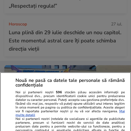
„Respectați regula!”
Horoscop
27 iul.
Luna plină din 29 iulie deschide un nou capitol.
Este momentul astral care îți poate schimba
direcția vieții
Nouă ne pasă ca datele tale personale să rămână
confidențiale
Noi și partenerii noștri
596
stocăm și/sau accesăm informații pe
dispozitivul dvs., precum identificatorii cookie unici pentru prelucrarea
datelor cu caracter personal. Puteți accepta sau gestiona preferințele dvs.
făcând clic mai jos, respectiv vă puteți opune utilizării unui interes legitim
în orice moment pe pagina cu politica de confidențialitate. Aceste alegeri
vor fi raportate partenerilor noștri și nu vă vor afecta navigarea.
Mai
multe detalii
Noi si partenerii nostri (retelele de socializare si agentiile de publicitate
partenere, precum si furnizorii nostri de servicii de date analitice)
prelucram date pentru a permite website-ului sa functioneze, pentru a
personaliza continutul si anunturile publicitare afisate in functie de