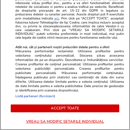
Sănătate și Fitness
17:57
Lifestyle
interesele si/sau profilul dvs., pentru a va oferi functionalitati aferente
retelelor de socializare si pentru a analiza traficul pe website. Beneficiati
Viața la Urgențe în zi de grevă:
Câte calorii
de drepturile prevazute de art. 15-22 din GDPR in legatura cu
prelucrarea datelor cu caracter personal. Aceste drepturi pot fi exercitate
„Trebuie să înțeleagă oamenii că
beneficii și c
prin modalitatea indicata
aici
. Prin click pe “ACCEPT TOATE”, acceptati
folosirea tuturor Tehnologiilor de tip Cookie, care implica inclusiv acceptul
nu-i pedepsim pe ei.”
dvs. cu privire la stocarea/accesarea informatiilor de catre Vendor-ii cu
care colaboram. Prin click pe “VREAU SA MODIFIC SETARILE
INDIVIDUAL” puteti schimba preferintele in mod individual, mai putin
cele legate de cookie strict necesare pentru functionarea website-ului.
Atât noi, cât și partenerii noștri prelucrăm datele pentru a oferi:
Măsurarea performanței reclamelor. Utilizarea profilurilor pentru
selectarea conținutului personalizat. Stocarea și/sau accesarea
informațiilor de pe un dispozitiv. Dezvoltarea și îmbunătățirea serviciilor.
Crearea profilurilor de conținut personalizat. Utilizarea profilurilor pentru
Lifestyle
26 iul.
selectarea publicității personalizate. Crearea profilurilor pentru
publicitate personalizată. Măsurarea performanței conținutului.
Înțelegerea publicului prin statistici sau combinații de date din surse
Ploaia de meteori Delta
diferite. Utilizarea datelor limitate pentru a selecta conținutul. Utilizarea
de date limitate pentru a selecta publicitatea. Date precise de geolocație
Aquaride 2026: când o poți
și identificarea prin scanarea dispozitivului.
Listă parteneri (furnizori)
vedea cel mai bine
ACCEPT TOATE
VREAU SA MODIFIC SETARILE INDIVIDUAL
Auto
27 iul.