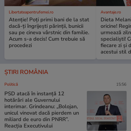
Libertateapentrufemei.ro
Avantaje.ro
Atenție! Poți primi bani de la stat
Dieta Melan
dacă-ți îngrijești părinții, bunicii
oricine! Regi
sau pe cineva vârstnic din familie.
urmează zilni
Acum s-a decis! Cum trebuie să
specialiști! 
procedezi
fiecare zi și 
acestui stil 
ȘTIRI ROMÂNIA
Politică
15:56
PSD atacă în instanță 12
hotărâri ale Guvernului
interimar. Grindeanu: „Bolojan,
unicul vinovat dacă pierdem un
miliard de euro din PNRR”.
Reacția Executivului