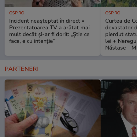
GSP.RO
GSP.RO
Incident neașteptat în direct »
Curtea de Co
Prezentatoarea TV a arătat mai
devastator 
mult decât și-ar fi dorit: „Știe ce
pierdut stat
face, e cu intenție”
lei + Neregu
Năstase - M
PARTENERI