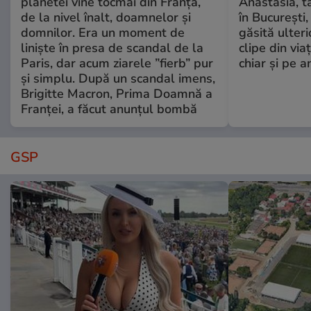
planetei vine tocmai din Franța,
Anastasia, t
de la nivel înalt, doamnelor și
în București,
domnilor. Era un moment de
găsită ulter
liniște în presa de scandal de la
clipe din via
Paris, dar acum ziarele ”fierb” pur
chiar și pe a
și simplu. După un scandal imens,
Brigitte Macron, Prima Doamnă a
Franței, a făcut anunțul bombă
GSP