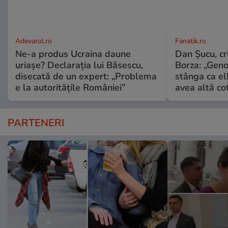
Adevarul.ro
Fanatik.ro
Ne-a produs Ucraina daune
Dan Şucu, cr
uriașe? Declarația lui Băsescu,
Borza: „Geno
disecată de un expert: „Problema
stânga ca el
e la autoritățile României”
avea altă co
PARTENERI