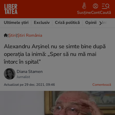
Susține
Cont
Caută
Ultimele știri
Exclusiv
Criză politică
Opinii
Intervi
|
Ştiri
|
Știri România
Alexandru Arșinel nu se simte bine după
operația la inimă: „Sper să nu mă mai
întorc în spital”
Diana Stamen
Jurnalist
Actualizat pe 29 dec. 2021, 09:46
Comentează