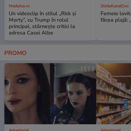
Mediafax.ro
StirileKanalD.ro
Un videoclip în stilul „Rick și
Femeie lovit
Morty”, cu Trump în rolul
făcea plajă: „
principal, stârnește critici la
adresa Casei Albe
PROMO
Advertorial
Advertorial