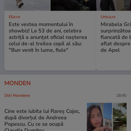
Elle.ro
Unica.ro
Este vestea momentului în
Mirabela Gră
showbiz! La 53 de ani, celebra
surprinzătoar
actriță a anunțat oficial nașterea
flancată de 
celui de-al treilea copil al său:
aflat despre
"Bun venit în lume, fiule"
de Apel
MONDEN
Stiri Mondene
18:45
Cine este iubita lui Rareș Cojoc,
după divorțul de Andreea
Popescu. Cu ce se ocupă
Claudia Dumitru