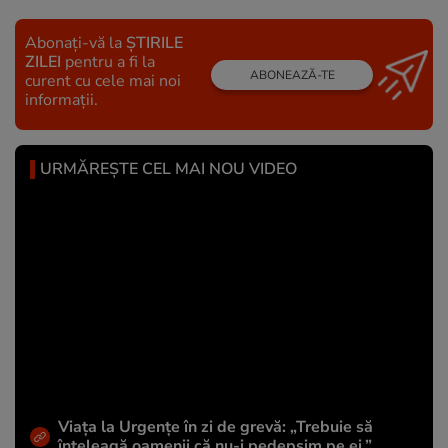
Abonați-vă la
ȘTIRILE
ZILEI
pentru a fi la
ABONEAZĂ-TE
curent cu cele mai noi
informații.
URMĂREȘTE CEL MAI NOU VIDEO
Viața la Urgențe în zi de grevă: „Trebuie să
înțeleagă oamenii că nu-i pedepsim pe ei.”