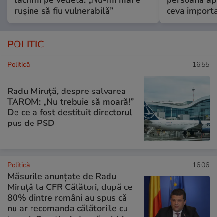
lacrimi pe vedetă: „Nu-mi mai e
persoană apr
rușine să fiu vulnerabilă”
ceva import
POLITIC
Politică
16:55
Radu Miruță, despre salvarea
TAROM: „Nu trebuie să moară!”
De ce a fost destituit directorul
pus de PSD
Politică
16:06
Măsurile anunțate de Radu
Miruță la CFR Călători, după ce
80% dintre români au spus că
nu ar recomanda călătoriile cu