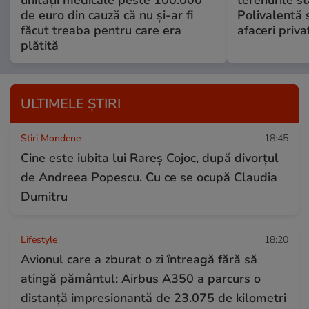
unității medicale peste 100.000
terenurile st
de euro din cauză că nu și-ar fi
Polivalentă s
făcut treaba pentru care era
afaceri priva
plătită
ULTIMELE ȘTIRI
Stiri Mondene
18:45
Cine este iubita lui Rareș Cojoc, după divorțul
de Andreea Popescu. Cu ce se ocupă Claudia
Dumitru
Lifestyle
18:20
Avionul care a zburat o zi întreagă fără să
atingă pământul: Airbus A350 a parcurs o
distanță impresionantă de 23.075 de kilometri