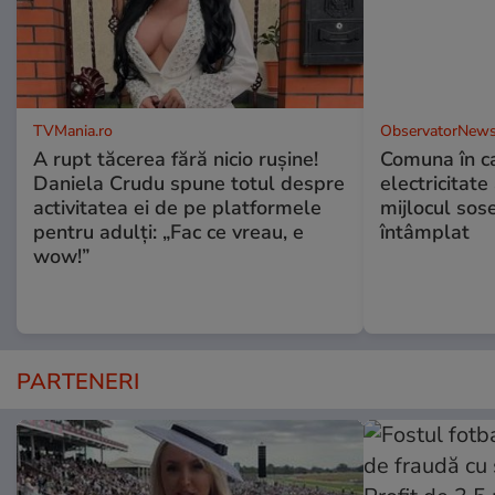
TVMania.ro
ObservatorNews
A rupt tăcerea fără nicio rușine!
Comuna în ca
Daniela Crudu spune totul despre
electricitate
activitatea ei de pe platformele
mijlocul sos
pentru adulți: „Fac ce vreau, e
întâmplat
wow!”
PARTENERI