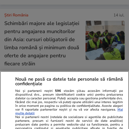
Știri România
14 iul.
Schimbări majore ale legislației
pentru angajarea muncitorilor
din Asia: cursuri obligatorii de
limba română și minimum două
oferte de angajare pentru
fiecare străin
Nouă ne pasă ca datele tale personale să rămână
Opinii
14 iul.
confidențiale
Noi și partenerii noștri
596
stocăm și/sau accesăm informații pe
Studiu Every Can Counts 2025:
dispozitivul dvs., precum identificatorii cookie unici pentru prelucrarea
datelor cu caracter personal. Puteți accepta sau gestiona preferințele dvs.
Bunicii și părinții reciclează,
făcând clic mai jos, respectiv vă puteți opune utilizării unui interes legitim
în orice moment pe pagina cu politica de confidențialitate. Aceste alegeri
tinerii protestează. Ce lipsește
vor fi raportate partenerilor noștri și nu vă vor afecta navigarea.
Mai
multe detalii
Noi si partenerii nostri (retelele de socializare si agentiile de publicitate
între cele două?
partenere, precum si furnizorii nostri de servicii de date analitice)
prelucram date pentru a permite website-ului sa functioneze, pentru a
personaliza continutul si anunturile publicitare afisate in functie de