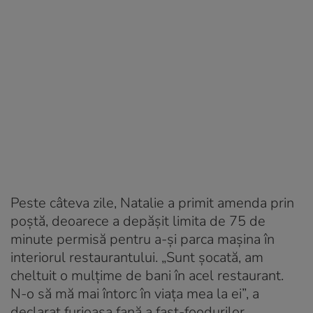
Peste câteva zile, Natalie a primit amenda prin
poştă, deoarece a depăşit limita de 75 de
minute permisă pentru a-şi parca maşina în
interiorul restaurantului. „Sunt şocată, am
cheltuit o mulţime de bani în acel restaurant.
N-o să mă mai întorc în viaţa mea la ei”, a
declarat furioasa fană a fast-foodurilor.