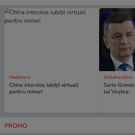
Mediafax.ro
StirileKanalD.ro
China interzice iubiții virtuali
Sorin Grinde
pentru minori
lui Veștea
PROMO