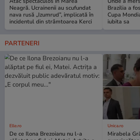
Atac spectaculos în Marea
Unde a mers
Neagră. Ucrainenii au scufundat
Brazilia a fo
nava rusă „Izumrud”, implicată în
Cupa Mondial
incidentul din strâmtoarea Kerci
iubita sa
PARTENERI
Elle.ro
Unica.ro
De ce Ilona Brezoianu nu l-a
Mirabela Gră