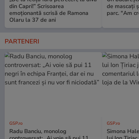
din Capri!” Scrisoarea
de mascaţi şi
emoționantă scrisă de Ramona
parc. "Am cr
Olaru la 37 de ani
PARTENERI
GSP.ro
GSP.ro
Radu Banciu, monolog
Simona Hale
controversat: „Ai voie să pui 11
lui Ion Țiriac