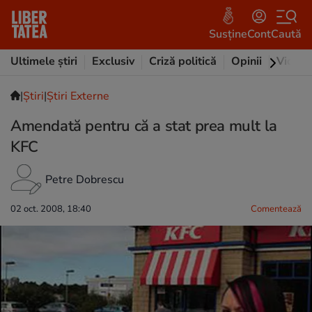
Susține
Cont
Caută
Ultimele știri
Exclusiv
Criză politică
Opinii
Video
|
Ştiri
|
Știri Externe
Amendată pentru că a stat prea mult la
KFC
Petre Dobrescu
02 oct. 2008, 18:40
Comentează