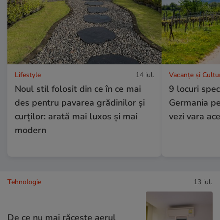
Lifestyle
14 iul.
Vacanțe și Cultu
Noul stil folosit din ce în ce mai
9 locuri spe
des pentru pavarea grădinilor și
Germania pe 
curților: arată mai luxos și mai
vezi vara ac
modern
Tehnologie
13 iul.
De ce nu mai răcește aerul