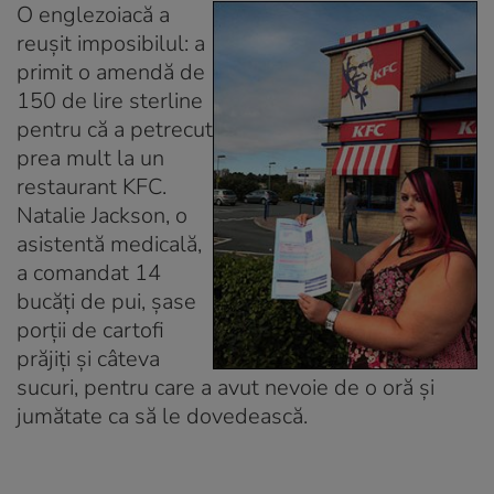
O englezoiacă a
reuşit imposibilul: a
primit o amendă de
150 de lire sterline
pentru că a petrecut
prea mult la un
restaurant KFC.
Natalie Jackson, o
asistentă medicală,
a comandat 14
bucăţi de pui, şase
porţii de cartofi
prăjiţi şi câteva
sucuri, pentru care a avut nevoie de o oră şi
jumătate ca să le dovedească.