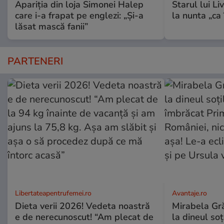
Apariția din loja Simonei Halep
Starul lui L
care i-a frapat pe englezi: „Și-a
la nunta „ca
lăsat mască fanii”
PARTENERI
Libertateapentrufemei.ro
Avantaje.ro
Dieta verii 2026! Vedeta noastră
Mirabela Grăd
e de nerecunoscut! “Am plecat de
la dineul so