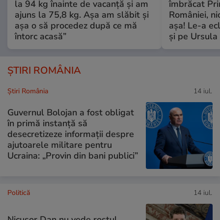
la 94 kg înainte de vacanță și am
îmbrăcat Pr
ajuns la 75,8 kg. Așa am slăbit și
României, ni
așa o să procedez după ce mă
așa! Le-a ec
întorc acasă”
și pe Ursula
ȘTIRI ROMÂNIA
Știri România
14 iul.
Guvernul Bolojan a fost obligat
în primă instanță să
desecretizeze informații despre
ajutoarele militare pentru
Ucraina: „Provin din bani publici”
Politică
14 iul.
Nicușor Dan nu vede rostul