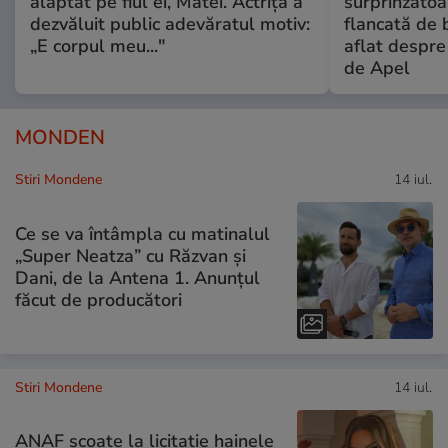
alăptat pe fiul ei, Matei. Actrița a
surprinzătoar
dezvăluit public adevăratul motiv:
flancată de 
„E corpul meu..."
aflat despre
de Apel
MONDEN
Stiri Mondene
14 iul.
Ce se va întâmpla cu matinalul
„Super Neatza” cu Răzvan şi
Dani, de la Antena 1. Anunțul
făcut de producători
Stiri Mondene
14 iul.
ANAF scoate la licitație hainele