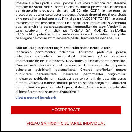
interesele si/sau profilul dvs., pentru a va oferi functionalitati aferente
retelelor de socializare si pentru a analiza traficul pe website. Beneficiati
de drepturile prevazute de art. 15-22 din GDPR in legatura cu
Opinii
14 iul.
prelucrarea datelor cu caracter personal. Aceste drepturi pot fi exercitate
prin modalitatea indicata
aici
. Prin click pe “ACCEPT TOATE”, acceptati
folosirea tuturor Tehnologiilor de tip Cookie, care implica inclusiv acceptul
dvs. cu privire la stocarea/accesarea informatiilor de catre Vendor-ii cu
O singură piatră de poticnire
care colaboram. Prin click pe “VREAU SA MODIFIC SETARILE
INDIVIDUAL” puteti schimba preferintele in mod individual, mai putin
pentru Bibi Talent, în drumul
cele legate de cookie strict necesare pentru functionarea website-ului.
spre al șaptelea mandat
Atât noi, cât și partenerii noștri prelucrăm datele pentru a oferi:
Măsurarea performanței reclamelor. Utilizarea profilurilor pentru
selectarea conținutului personalizat. Stocarea și/sau accesarea
informațiilor de pe un dispozitiv. Dezvoltarea și îmbunătățirea serviciilor.
Crearea profilurilor de conținut personalizat. Utilizarea profilurilor pentru
selectarea publicității personalizate. Crearea profilurilor pentru
Opinii
13 iul.
publicitate personalizată. Măsurarea performanței conținutului.
Înțelegerea publicului prin statistici sau combinații de date din surse
diferite. Utilizarea datelor limitate pentru a selecta conținutul. Utilizarea
de date limitate pentru a selecta publicitatea. Date precise de geolocație
și identificarea prin scanarea dispozitivului.
Când statul de drept nu mai
Listă parteneri (furnizori)
există
ACCEPT TOATE
VREAU SA MODIFIC SETARILE INDIVIDUAL