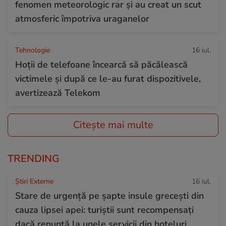
fenomen meteorologic rar și au creat un scut
atmosferic împotriva uraganelor
Tehnologie
16 iul.
Hoții de telefoane încearcă să păcălească
victimele și după ce le-au furat dispozitivele,
avertizează Telekom
Citește mai multe
TRENDING
Știri Externe
16 iul.
Stare de urgență pe șapte insule grecești din
cauza lipsei apei: turiștii sunt recompensați
dacă renunță la unele servicii din hoteluri