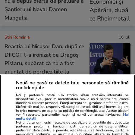
nu a depus ofertă de preluare a
Șantierului Naval Damen
Mangalia
Știri România
16 iul.
Reacția lui Nicușor Dan, după ce
DIICOT l-a ironizat pe Dragoș
Pîslaru, supărat că nu a fost
anunțat de perchezițiile la
azilele din Bihor
Nouă ne pasă ca datele tale personale să rămână
confidențiale
Noi și partenerii noștri
596
stocăm și/sau accesăm informații pe
dispozitivul dvs., precum identificatorii cookie unici pentru prelucrarea
Opinii
16 iul.
datelor cu caracter personal. Puteți accepta sau gestiona preferințele dvs.
făcând clic mai jos, respectiv vă puteți opune utilizării unui interes legitim
Fundament pentru un nou
în orice moment pe pagina cu politica de confidențialitate. Aceste alegeri
vor fi raportate partenerilor noștri și nu vă vor afecta navigarea.
Mai
model de dezvoltare economică
multe detalii
Noi si partenerii nostri (retelele de socializare si agentiile de publicitate
– oportunitatea transformărilor
partenere, precum si furnizorii nostri de servicii de date analitice)
prelucram date pentru a permite website-ului sa functioneze, pentru a
tehnologice pentru IMM-urile
personaliza continutul si anunturile publicitare afisate in functie de