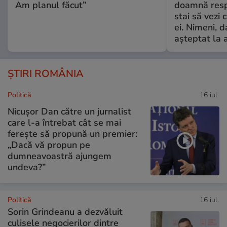
Am planul făcut”
doamnă respe
stai să vezi 
ei. Nimeni, d
așteptat la 
ȘTIRI ROMÂNIA
Politică
16 iul.
Nicușor Dan către un jurnalist
care l-a întrebat cât se mai
ferește să propună un premier:
„Dacă vă propun pe
dumneavoastră ajungem
undeva?”
Politică
16 iul.
Sorin Grindeanu a dezvăluit
culisele negocierilor dintre