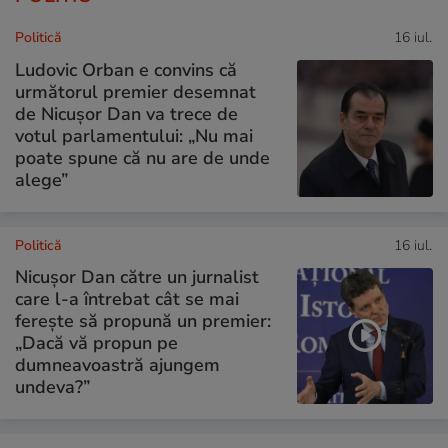
Politică
16 iul.
Ludovic Orban e convins că
următorul premier desemnat
de Nicușor Dan va trece de
votul parlamentului: „Nu mai
poate spune că nu are de unde
alege”
Politică
16 iul.
Nicușor Dan către un jurnalist
care l-a întrebat cât se mai
ferește să propună un premier:
„Dacă vă propun pe
dumneavoastră ajungem
undeva?”