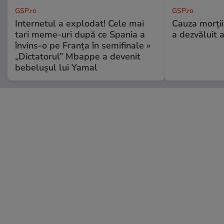
GSP.ro
GSP.ro
Internetul a explodat! Cele mai
Cauza morții
tari meme-uri după ce Spania a
a dezvăluit 
învins-o pe Franța în semifinale »
„Dictatorul” Mbappe a devenit
bebelușul lui Yamal