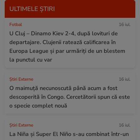
ULTIMELE ȘTIRI
Fotbal
16 iul.
U Cluj – Dinamo Kiev 2-4, după lovituri de
departajare. Clujenii ratează calificarea în
Europa League și par urmăriți de un blestem
la punctul cu var
Știri Externe
16 iul.
O maimuță necunoscută până acum a fost
descoperită în Congo. Cercetătorii spun că este
o specie complet nouă
Știri Externe
16 iul.
La Niña și Super El Niño s-au combinat într-un