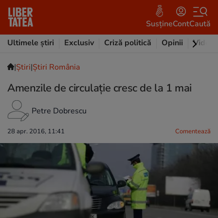
Susține
Cont
Caută
Ultimele știri
Exclusiv
Criză politică
Opinii
Video
|
Ştiri
|
Știri România
Amenzile de circulație cresc de la 1 mai
Petre Dobrescu
28 apr. 2016, 11:41
Comentează