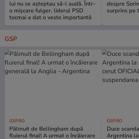
lui nu se așteptau să-l audă. Într-
despre Sorin
o mișcare fulger, liderul PSD
surprins pe 
tocmai a dat o veste importantă
GSP
GSP.RO
GSP.RO
Pălmuit de Bellingham după
Duce scandal
fluierul final! A urmat o încăierare
Argentina la