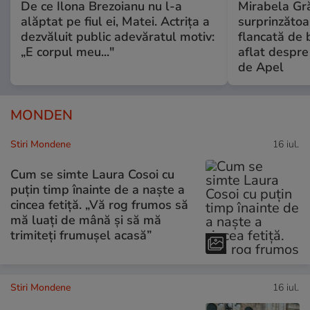
De ce Ilona Brezoianu nu l-a
Mirabela Gră
alăptat pe fiul ei, Matei. Actrița a
surprinzătoar
dezvăluit public adevăratul motiv:
flancată de 
„E corpul meu..."
aflat despre
de Apel
MONDEN
Stiri Mondene
16 iul.
Cum se simte Laura Cosoi cu
puțin timp înainte de a naște a
cincea fetiță. „Vă rog frumos să
mă luați de mână și să mă
trimiteți frumușel acasă”
Stiri Mondene
16 iul.