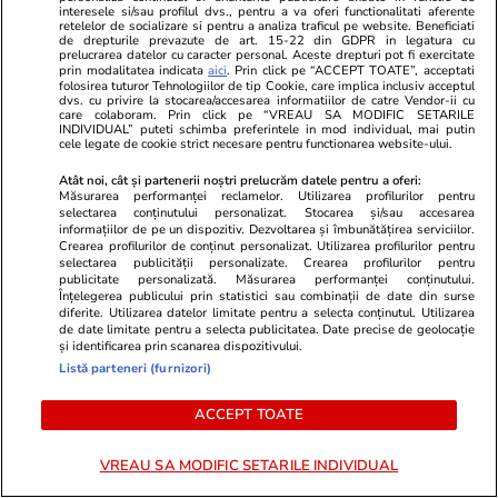
interesele si/sau profilul dvs., pentru a va oferi functionalitati aferente
din România
retelelor de socializare si pentru a analiza traficul pe website. Beneficiati
de drepturile prevazute de art. 15-22 din GDPR in legatura cu
prelucrarea datelor cu caracter personal. Aceste drepturi pot fi exercitate
prin modalitatea indicata
aici
. Prin click pe “ACCEPT TOATE”, acceptati
folosirea tuturor Tehnologiilor de tip Cookie, care implica inclusiv acceptul
Opinii
15 iul.
dvs. cu privire la stocarea/accesarea informatiilor de catre Vendor-ii cu
care colaboram. Prin click pe “VREAU SA MODIFIC SETARILE
INDIVIDUAL” puteti schimba preferintele in mod individual, mai putin
cele legate de cookie strict necesare pentru functionarea website-ului.
Studiile universitare de științe
Atât noi, cât și partenerii noștri prelucrăm datele pentru a oferi:
politice între prea multă teorie
Măsurarea performanței reclamelor. Utilizarea profilurilor pentru
selectarea conținutului personalizat. Stocarea și/sau accesarea
și prea puțină practică
informațiilor de pe un dispozitiv. Dezvoltarea și îmbunătățirea serviciilor.
Crearea profilurilor de conținut personalizat. Utilizarea profilurilor pentru
selectarea publicității personalizate. Crearea profilurilor pentru
publicitate personalizată. Măsurarea performanței conținutului.
Înțelegerea publicului prin statistici sau combinații de date din surse
diferite. Utilizarea datelor limitate pentru a selecta conținutul. Utilizarea
Opinii
15 iul.
de date limitate pentru a selecta publicitatea. Date precise de geolocație
și identificarea prin scanarea dispozitivului.
Listă parteneri (furnizori)
Când criminalul de război Putin
ACCEPT TOATE
va muri, crimele Rusiei vor
continua
VREAU SA MODIFIC SETARILE INDIVIDUAL