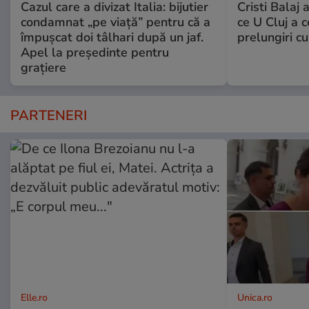
Cazul care a divizat Italia: bijutier
Cristi Balaj 
condamnat „pe viață” pentru că a
ce U Cluj a c
împușcat doi tâlhari după un jaf.
prelungiri c
Apel la președinte pentru
graţiere
PARTENERI
Elle.ro
Unica.ro