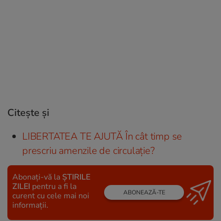
Citește și
LIBERTATEA TE AJUTĂ În cât timp se
prescriu amenzile de circulaţie?
Abonați-vă la
ȘTIRILE
ZILEI
pentru a fi la
ABONEAZĂ-TE
curent cu cele mai noi
informații.