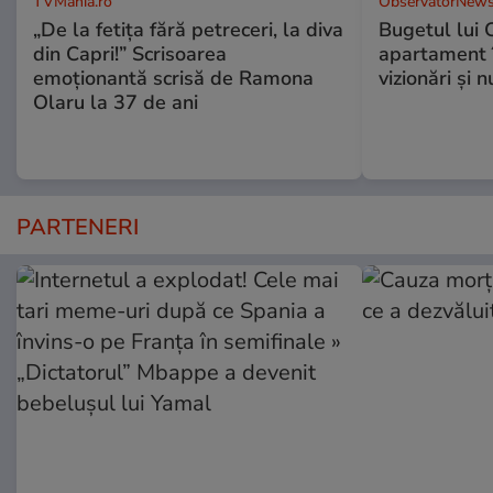
TVMania.ro
ObservatorNews
„De la fetița fără petreceri, la diva
Bugetul lui 
din Capri!” Scrisoarea
apartament î
emoționantă scrisă de Ramona
vizionări şi 
Olaru la 37 de ani
PARTENERI