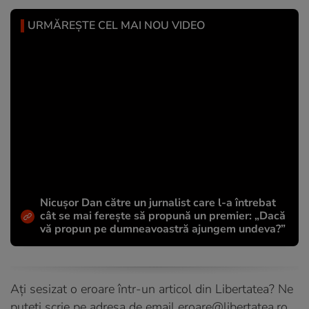
URMĂREȘTE CEL MAI NOU VIDEO
Nicușor Dan către un jurnalist care l-a întrebat
cât se mai ferește să propună un premier: „Dacă
vă propun pe dumneavoastră ajungem undeva?”
Ați sesizat o eroare într-un articol din Libertatea? Ne
puteți scrie pe adresa de email
eroare@libertatea.ro