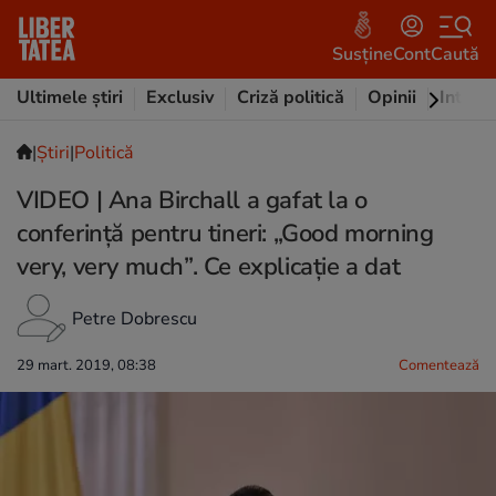
Susține
Cont
Caută
Ultimele știri
Exclusiv
Criză politică
Opinii
Intervi
|
Ştiri
|
Politică
VIDEO | Ana Birchall a gafat la o
conferință pentru tineri: „Good morning
very, very much”. Ce explicație a dat
Petre Dobrescu
29 mart. 2019, 08:38
Comentează