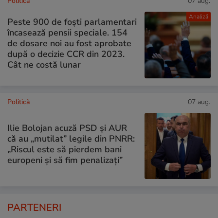
Politică
07 aug.
Analiză
Peste 900 de foști parlamentari
încasează pensii speciale. 154
de dosare noi au fost aprobate
după o decizie CCR din 2023.
Cât ne costă lunar
Politică
07 aug.
Ilie Bolojan acuză PSD și AUR
că au „mutilat” legile din PNRR:
„Riscul este să pierdem bani
europeni și să fim penalizați”
PARTENERI