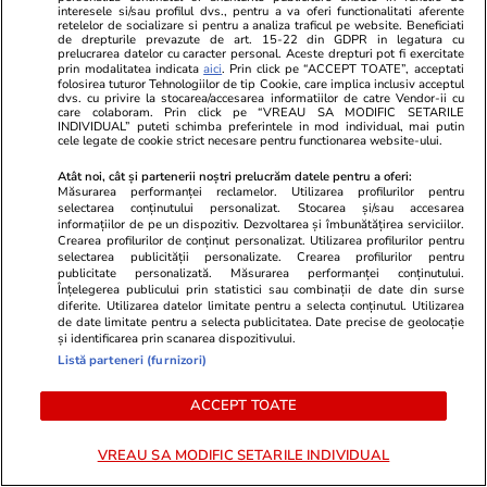
interesele si/sau profilul dvs., pentru a va oferi functionalitati aferente
retelelor de socializare si pentru a analiza traficul pe website. Beneficiati
Știri România
07 aug.
de drepturile prevazute de art. 15-22 din GDPR in legatura cu
prelucrarea datelor cu caracter personal. Aceste drepturi pot fi exercitate
Patru ursuleți orfani din
prin modalitatea indicata
aici
. Prin click pe “ACCEPT TOATE”, acceptati
folosirea tuturor Tehnologiilor de tip Cookie, care implica inclusiv acceptul
România au ajuns într-un parc
dvs. cu privire la stocarea/accesarea informatiilor de catre Vendor-ii cu
care colaboram. Prin click pe “VREAU SA MODIFIC SETARILE
din Franța. Anita, Alexandra,
INDIVIDUAL” puteti schimba preferintele in mod individual, mai putin
cele legate de cookie strict necesare pentru functionarea website-ului.
Chance și Thomas i-au cucerit
Atât noi, cât și partenerii noștri prelucrăm datele pentru a oferi:
pe francezi
Măsurarea performanței reclamelor. Utilizarea profilurilor pentru
selectarea conținutului personalizat. Stocarea și/sau accesarea
informațiilor de pe un dispozitiv. Dezvoltarea și îmbunătățirea serviciilor.
Crearea profilurilor de conținut personalizat. Utilizarea profilurilor pentru
selectarea publicității personalizate. Crearea profilurilor pentru
Știri România
07 aug.
publicitate personalizată. Măsurarea performanței conținutului.
Înțelegerea publicului prin statistici sau combinații de date din surse
Primele gaze din Neptun Deep
diferite. Utilizarea datelor limitate pentru a selecta conținutul. Utilizarea
de date limitate pentru a selecta publicitatea. Date precise de geolocație
au fost deja contractate. Cine
și identificarea prin scanarea dispozitivului.
Listă parteneri (furnizori)
este primul client din România
care a cumpărat în avans
ACCEPT TOATE
VREAU SA MODIFIC SETARILE INDIVIDUAL
Știri România
07 aug.