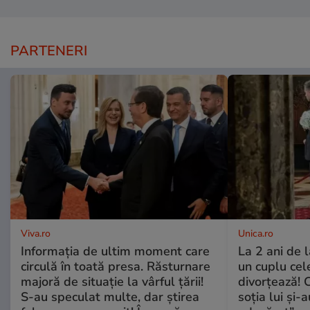
PARTENERI
Viva.ro
Unica.ro
Informația de ultim moment care
La 2 ani de 
circulă în toată presa. Răsturnare
un cuplu ce
majoră de situație la vârful țării!
divorțează! C
S-au speculat multe, dar știrea
soția lui și-