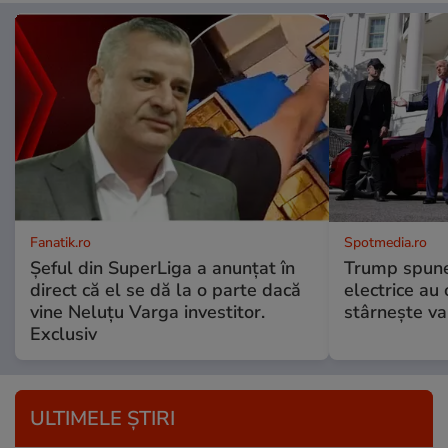
Fanatik.ro
Spotmedia.ro
Șeful din SuperLiga a anunțat în
Trump spune 
direct că el se dă la o parte dacă
electrice au 
vine Neluțu Varga investitor.
stârnește val
Exclusiv
ULTIMELE ȘTIRI