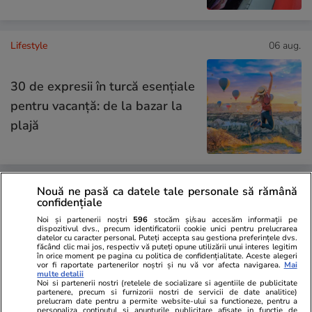
Lifestyle
06 aug.
30 de expresii în turcă esențiale
pentru vacanță: de la bazar la
plajă
Lifestyle
04 aug.
Nouă ne pasă ca datele tale personale să rămână
confidențiale
Noi și partenerii noștri
596
stocăm și/sau accesăm informații pe
dispozitivul dvs., precum identificatorii cookie unici pentru prelucrarea
Cum se scrie corect: bineînțeles
datelor cu caracter personal. Puteți accepta sau gestiona preferințele dvs.
făcând clic mai jos, respectiv vă puteți opune utilizării unui interes legitim
în orice moment pe pagina cu politica de confidențialitate. Aceste alegeri
sau bine înțeles
vor fi raportate partenerilor noștri și nu vă vor afecta navigarea.
Mai
multe detalii
Noi si partenerii nostri (retelele de socializare si agentiile de publicitate
partenere, precum si furnizorii nostri de servicii de date analitice)
prelucram date pentru a permite website-ului sa functioneze, pentru a
personaliza continutul si anunturile publicitare afisate in functie de