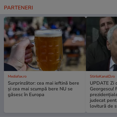
PARTENERI
Mediafax.ro
StirileKanalD.ro
Surprinzător: cea mai ieftină bere
UPDATE Zi d
și cea mai scumpă bere NU se
Georgescu! F
găsesc în Europa
prezidențiale
judecat pent
lovitură de s