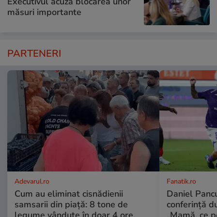
Executivul acuză blocarea unor
măsuri importante
PARTENERI
Adevarul.ro
Fanatik.ro
Cum au eliminat cisnădienii
Daniel Pancu
samsarii din piață: 8 tone de
conferință d
legume vândute în doar 4 ore.
„Mamă, ce p