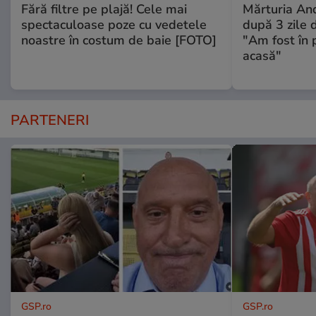
Fără filtre pe plajă! Cele mai
Mărturia And
spectaculoase poze cu vedetele
după 3 zile d
noastre în costum de baie [FOTO]
"Am fost în p
acasă"
PARTENERI
GSP.ro
GSP.ro