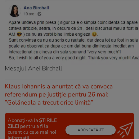
Mesajul Anei Birchall
Klaus Iohannis a anunțat că va convoca
referendum pe justiție pentru 26 mai:
”Golăneala a trecut orice limită”
Abonați-vă la
ȘTIRILE
ZILEI
pentru a fi la
ABONEAZĂ-TE
curent cu cele mai noi
informații.