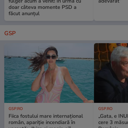
fulger acum a venit! În urmă cu
adevărat”
doar câteva momente PSD a
făcut anunțul
GSP
GSP.RO
GSP.RO
Fiica fostului mare internațional
„Gata, e IN
român, apariție incendiară în
cere 3 măsu