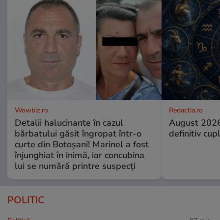
Wowbiz.ro
Redactia.ro
Detalii halucinante în cazul
August 2026
bărbatului găsit îngropat într-o
definitiv cup
curte din Botoșani! Marinel a fost
înjunghiat în inimă, iar concubina
lui se numără printre suspecți
POLITIC