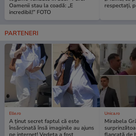
Oamenii stau la coadă: „E
respectați, p
incredibil!” FOTO
PARTENERI
Elle.ro
Unica.ro
A ținut secret faptul că este
Mirabela Gră
însărcinată însă imaginile au ajuns
surprinzătoar
pe internet! Vedeta a fost
flancată de 