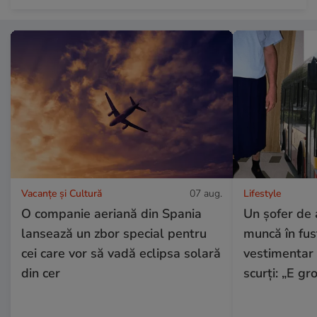
Vacanțe și Cultură
07 aug.
Lifestyle
O companie aeriană din Spania
Un șofer de 
lansează un zbor special pentru
muncă în fus
cei care vor să vadă eclipsa solară
vestimentar i
din cer
scurți: „E gr