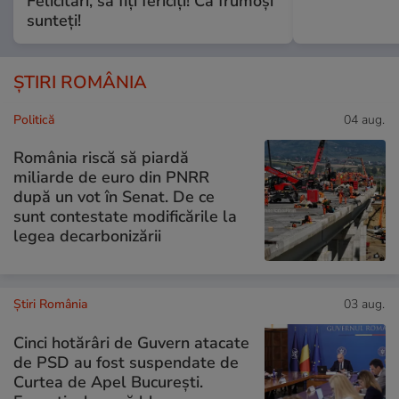
Felicitări, să fiți fericiți! Că frumoși
sunteți!
ȘTIRI ROMÂNIA
Politică
04 aug.
România riscă să piardă
miliarde de euro din PNRR
după un vot în Senat. De ce
sunt contestate modificările la
legea decarbonizării
Știri România
03 aug.
Cinci hotărâri de Guvern atacate
de PSD au fost suspendate de
Curtea de Apel București.