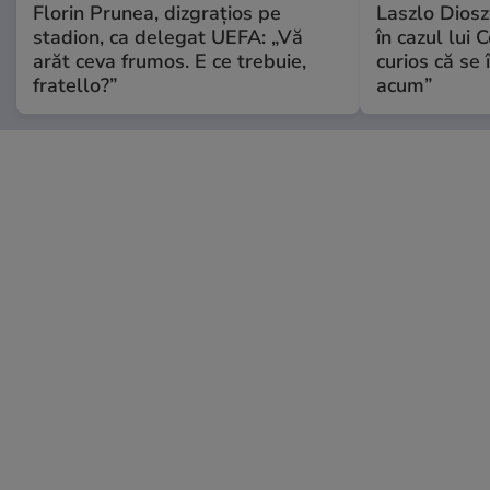
Florin Prunea, dizgrațios pe
Laszlo Diosz
stadion, ca delegat UEFA: „Vă
în cazul lui 
arăt ceva frumos. E ce trebuie,
curios că se
fratello?”
acum”