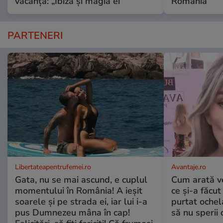
vacanță: „Ibiza și magia ei”
România
PARTENERI
Libertateapentrufemei.ro
Avantaje.ro
Gata, nu se mai ascund, e cuplul
Cum arată v
momentului în România! A ieșit
ce și-a făcut
soarele și pe strada ei, iar lui i-a
purtat ochel
pus Dumnezeu mâna în cap!
să nu sperii c