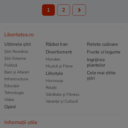
1
2
Libertatea.ro
Ultimele știri
Război Iran
Retete culinare
Știri România
Divertisment
Fructe si legume
Știri Externe
Monden
Ingrijirea
plantelor
Politică
Muzică și Filme
Bani și Afaceri
Cele mai citite
Lifestyle
știri
Infrastructura
Horoscop
Educație
Relații
Tehnologie
Sănătate și Fitness
Video
Vacanțe și Cultură
Opinii
Informații utile