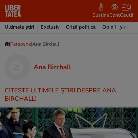
Susține
Cont
Caută
Ultimele știri
Exclusiv
Criză politică
Opinii
Intervi
|
|
Persoane
Ana Birchall
Ana Birchall
CITEŞTE ULTIMELE ŞTIRI DESPRE ANA
BIRCHALL!