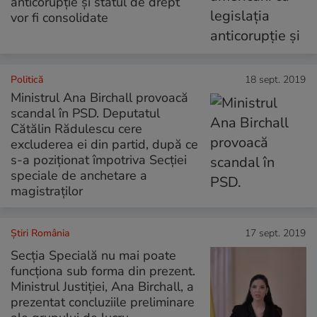
anticorupție și statul de drept
vor fi consolidate
Politică
18 sept. 2019
Ministrul Ana Birchall provoacă
scandal în PSD. Deputatul
Cătălin Rădulescu cere
excluderea ei din partid, după ce
s-a poziţionat împotriva Secţiei
speciale de anchetare a
magistraţilor
Știri România
17 sept. 2019
Secția Specială nu mai poate
funcționa sub forma din prezent.
Ministrul Justiției, Ana Birchall, a
prezentat concluziile preliminare