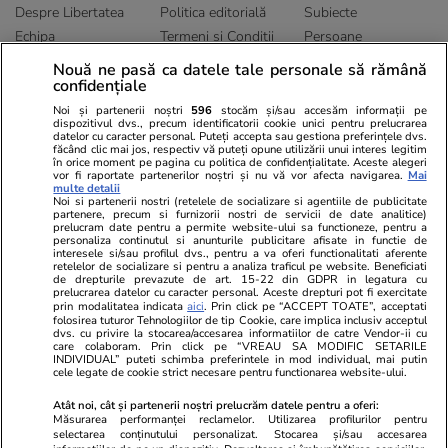
Despre Libertatea
Politica editorială
Subiecte
Echipa
Termeni și Conditii
Persoane
Publicitate
Abonamente
Sitemap
Nouă ne pasă ca datele tale personale să rămână
confidențiale
Politica de
Autori
confidențialitate
Noi și partenerii noștri
596
stocăm și/sau accesăm informații pe
dispozitivul dvs., precum identificatorii cookie unici pentru prelucrarea
datelor cu caracter personal. Puteți accepta sau gestiona preferințele dvs.
Ringier România
făcând clic mai jos, respectiv vă puteți opune utilizării unui interes legitim
în orice moment pe pagina cu politica de confidențialitate. Aceste alegeri
vor fi raportate partenerilor noștri și nu vă vor afecta navigarea.
Mai
Libertatea pentru
ELLE
Locuri de muncă
multe detalii
femei
Noi si partenerii nostri (retelele de socializare si agentiile de publicitate
Gazeta Sporturilor
Imobiliare.ro
partenere, precum si furnizorii nostri de servicii de date analitice)
Unica.ro
prelucram date pentru a permite website-ului sa functioneze, pentru a
Stiri mondene
Jobradar24
personaliza continutul si anunturile publicitare afisate in functie de
Program TV
Calculator sarcina
Imoradar24
interesele si/sau profilul dvs., pentru a va oferi functionalitati aferente
retelelor de socializare si pentru a analiza traficul pe website. Beneficiati
Avantaje
Ajută Copiii
Colecții Libertatea
de drepturile prevazute de art. 15-22 din GDPR in legatura cu
prelucrarea datelor cu caracter personal. Aceste drepturi pot fi exercitate
prin modalitatea indicata
aici
. Prin click pe “ACCEPT TOATE”, acceptati
Pariază responsabil! Decizia ONJN nr. 821/25.09.2025.
folosirea tuturor Tehnologiilor de tip Cookie, care implica inclusiv acceptul
dvs. cu privire la stocarea/accesarea informatiilor de catre Vendor-ii cu
Jocurile de noroc sunt interzise minorilor.
care colaboram. Prin click pe “VREAU SA MODIFIC SETARILE
INDIVIDUAL” puteti schimba preferintele in mod individual, mai putin
cele legate de cookie strict necesare pentru functionarea website-ului.
© 2026 Ringier Romania. Toate drepturile rezervate
Atât noi, cât și partenerii noștri prelucrăm datele pentru a oferi:
Măsurarea performanței reclamelor. Utilizarea profilurilor pentru
selectarea conținutului personalizat. Stocarea și/sau accesarea