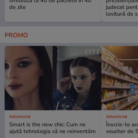
limitează la 40 de pachete în 40
prezidențiale
de zile
judecat pent
lovitură de s
PROMO
Advertorial
Advertorial
Smart is the new chic: Cum ne
Înscrie-te ac
ajută tehnologia să ne reinventăm
voucher de 5