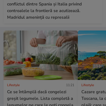
conflictul dintre Spania și Italia privind
controalele la frontieră se acutizează.
Madridul amenință cu represalii
Lifestyle
11:21
Lifestyle
Ce se întâmplă dacă congelezi
Cazare gratui
greșit legumele. Lista completă a
Toscana, la 
legumelor pe care le poți congela
plajă: care su