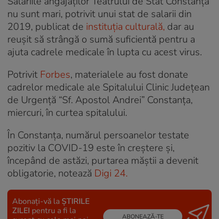
Salariile angajaților Teatrului de Stat Constanța
nu sunt mari, potrivit unui stat de salarii din
2019, publicat de
instituția culturală,
dar au
reușit să strângă o sumă suficientă pentru a
ajuta cadrele medicale în lupta cu acest virus.
Potrivit
Forbes
, materialele au fost donate
cadrelor medicale ale Spitalului Clinic Judeţean
de Urgenţă “Sf. Apostol Andrei” Constanţa,
miercuri, în curtea spitalului.
În Constanța, numărul persoanelor testate
pozitiv la COVID-19 este în creștere și,
începând de astăzi, purtarea măștii a devenit
obligatorie, notează
Digi 24.
Abonați-vă la
ȘTIRILE
ZILEI
pentru a fi la
ABONEAZĂ-TE