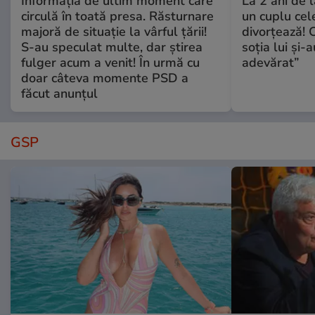
Informația de ultim moment care
La 2 ani de 
circulă în toată presa. Răsturnare
un cuplu ce
majoră de situație la vârful țării!
divorțează! C
S-au speculat multe, dar știrea
soția lui și-
fulger acum a venit! În urmă cu
adevărat”
doar câteva momente PSD a
făcut anunțul
GSP