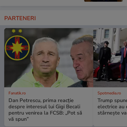
PARTENERI
Fanatik.ro
Spotmedia.ro
Dan Petrescu, prima reacție
Trump spune 
despre interesul lui Gigi Becali
electrice au 
pentru venirea la FCSB: „Pot să
stârnește val
vă spun”