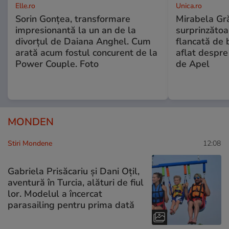
Elle.ro
Unica.ro
Sorin Gonțea, transformare
Mirabela Gră
impresionantă la un an de la
surprinzătoar
divorțul de Daiana Anghel. Cum
flancată de 
arată acum fostul concurent de la
aflat despre
Power Couple. Foto
de Apel
MONDEN
Stiri Mondene
12:08
Gabriela Prisăcariu și Dani Oțil,
aventură în Turcia, alături de fiul
lor. Modelul a încercat
parasailing pentru prima dată