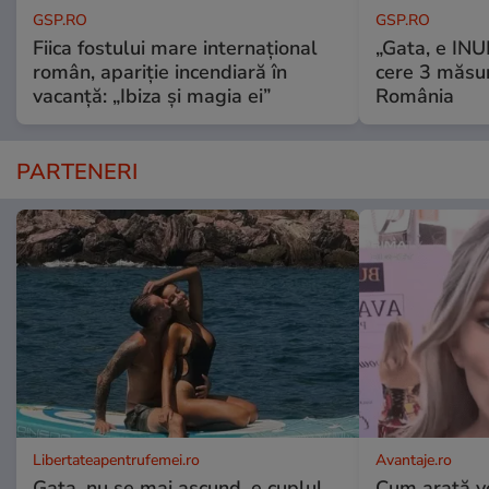
GSP.RO
GSP.RO
Fiica fostului mare internațional
„Gata, e IN
român, apariție incendiară în
cere 3 măsu
vacanță: „Ibiza și magia ei”
România
PARTENERI
Libertateapentrufemei.ro
Avantaje.ro
Gata, nu se mai ascund, e cuplul
Cum arată v