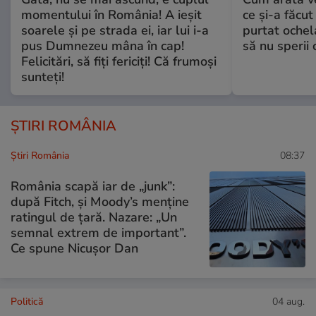
momentului în România! A ieșit
ce și-a făcut
soarele și pe strada ei, iar lui i-a
purtat ochel
pus Dumnezeu mâna în cap!
să nu sperii c
Felicitări, să fiți fericiți! Că frumoși
sunteți!
ȘTIRI ROMÂNIA
Știri România
08:37
România scapă iar de „junk”:
după Fitch, și Moody’s menține
ratingul de țară. Nazare: „Un
semnal extrem de important”.
Ce spune Nicușor Dan
Politică
04 aug.