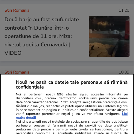
Știri România
11:20
Două barje au fost scufundate
controlat în Dunăre, într-o
operațiune de 11 ore. Miza:
nivelul apei la Cernavodă |
VIDEO
Știri România
10:39
ANM a emis pentru sâmbătă
Nouă ne pasă ca datele tale personale să rămână
confidențiale
noi avertizări de fenomene
Noi și partenerii noștri
596
stocăm și/sau accesăm informații pe
meteo extreme: furtuni
dispozitivul dvs., precum identificatorii cookie unici pentru prelucrarea
datelor cu caracter personal. Puteți accepta sau gestiona preferințele dvs.
puternice, dar și caniculă în
făcând clic mai jos, respectiv vă puteți opune utilizării unui interes legitim
în orice moment pe pagina cu politica de confidențialitate. Aceste alegeri
următoarele ore
vor fi raportate partenerilor noștri și nu vă vor afecta navigarea.
Mai
multe detalii
Noi si partenerii nostri (retelele de socializare si agentiile de publicitate
partenere, precum si furnizorii nostri de servicii de date analitice)
prelucram date pentru a permite website-ului sa functioneze, pentru a
personaliza continutul si anunturile publicitare afisate in functie de