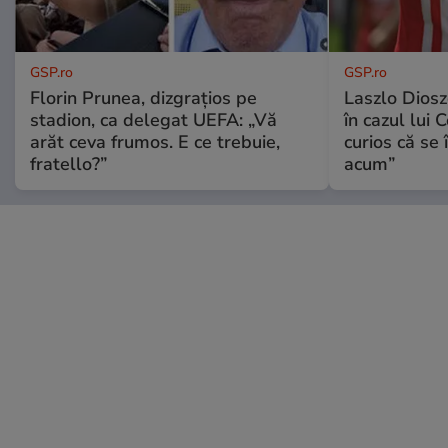
GSP.ro
GSP.ro
Florin Prunea, dizgrațios pe
Laszlo Diosz
stadion, ca delegat UEFA: „Vă
în cazul lui 
arăt ceva frumos. E ce trebuie,
curios că se
fratello?”
acum”