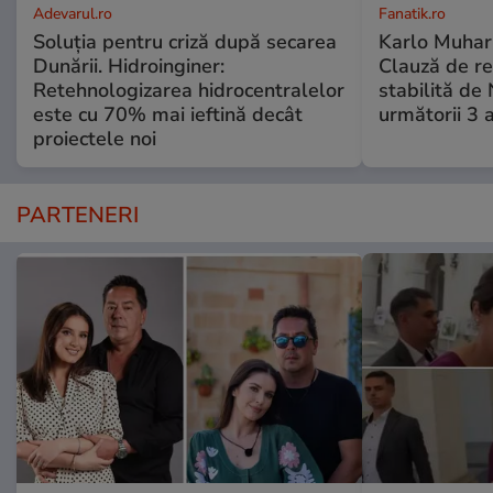
Adevarul.ro
Fanatik.ro
Soluția pentru criză după secarea
Karlo Muhar,
Dunării. Hidroinginer:
Clauză de re
Retehnologizarea hidrocentralelor
stabilită de
este cu 70% mai ieftină decât
următorii 3 a
proiectele noi
PARTENERI