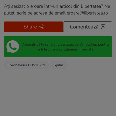
Ați sesizat o eroare într-un articol din Libertatea? Ne
puteți scrie pe adresa de email
eroare@libertatea.ro
Share
Comentează
Abonați-vă la canalul Libertatea de WhatsApp pentru
a fi la curent cu ultimele informații
Coronavirus COVID-19
Spital