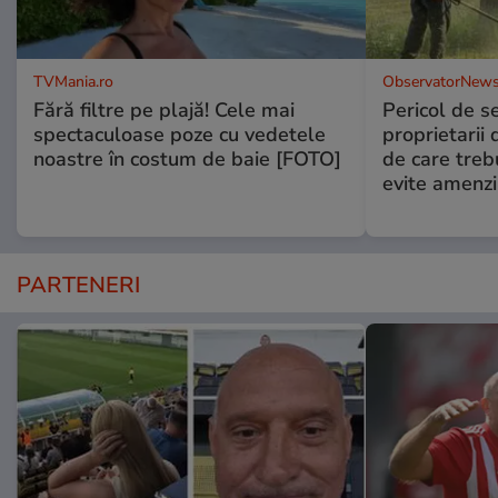
TVMania.ro
ObservatorNews
Fără filtre pe plajă! Cele mai
Pericol de s
spectaculoase poze cu vedetele
proprietarii 
noastre în costum de baie [FOTO]
de care treb
evite amenzi
PARTENERI