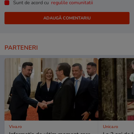
Sunt de acord cu
regulile comunitatii
PARTENERI
Viva.ro
Unica.ro