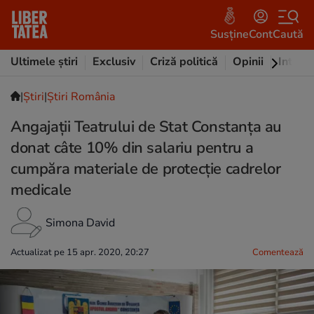
Susține
Cont
Caută
Ultimele știri
Exclusiv
Criză politică
Opinii
Intervi
|
Ştiri
|
Știri România
Angajaţii Teatrului de Stat Constanţa au
donat câte 10% din salariu pentru a
cumpăra materiale de protecție cadrelor
medicale
Simona David
Actualizat pe 15 apr. 2020, 20:27
Comentează