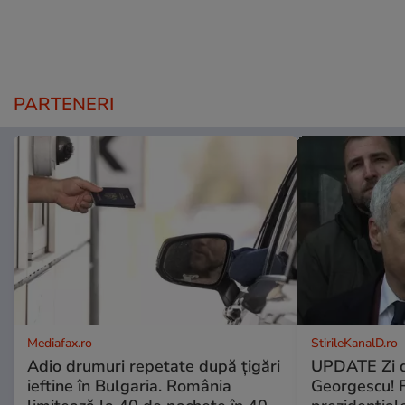
PARTENERI
Mediafax.ro
StirileKanalD.ro
Adio drumuri repetate după țigări
UPDATE Zi d
ieftine în Bulgaria. România
Georgescu! F