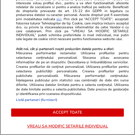
Știri România
10:00
interesele si/sau profilul dvs., pentru a va oferi functionalitati aferente
retelelor de socializare si pentru a analiza traficul pe website. Beneficiati
Cum producea Ceaușescu
de drepturile prevazute de art. 15-22 din GDPR in legatura cu
prelucrarea datelor cu caracter personal. Aceste drepturi pot fi exercitate
valută să plătească datoria
prin modalitatea indicata
aici
. Prin click pe “ACCEPT TOATE”, acceptati
folosirea tuturor Tehnologiilor de tip Cookie, care implica inclusiv acceptul
externă: Printre altele,
dvs. cu privire la stocarea/accesarea informatiilor de catre Vendor-ii cu
care colaboram. Prin click pe “VREAU SA MODIFIC SETARILE
Securitatea a inventat rude
INDIVIDUAL” puteti schimba preferintele in mod individual, mai putin
cele legate de cookie strict necesare pentru functionarea website-ului.
pentru românii morți în
Atât noi, cât și partenerii noștri prelucrăm datele pentru a oferi:
străinătate și le-a încasat ilegal
Măsurarea performanței reclamelor. Utilizarea profilurilor pentru
selectarea conținutului personalizat. Stocarea și/sau accesarea
moștenirile
informațiilor de pe un dispozitiv. Dezvoltarea și îmbunătățirea serviciilor.
Crearea profilurilor de conținut personalizat. Utilizarea profilurilor pentru
selectarea publicității personalizate. Crearea profilurilor pentru
publicitate personalizată. Măsurarea performanței conținutului.
Știri România
07:00
Înțelegerea publicului prin statistici sau combinații de date din surse
diferite. Utilizarea datelor limitate pentru a selecta conținutul. Utilizarea
Secretul ascuns din Gara de
Reportaj
de date limitate pentru a selecta publicitatea. Date precise de geolocație
și identificarea prin scanarea dispozitivului.
Nord. Stâlpul de pe peronul 7
Listă parteneri (furnizori)
păstrează și astăzi urmele
bombardamentului care a ucis
ACCEPT TOATE
3.000 de oameni
VREAU SA MODIFIC SETARILE INDIVIDUAL