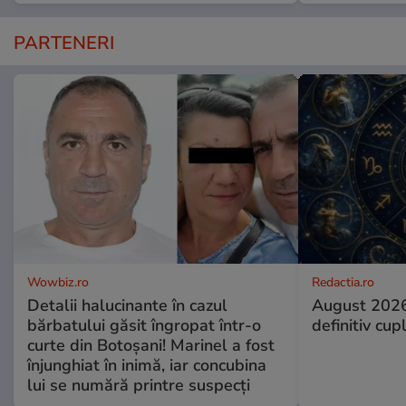
PARTENERI
Wowbiz.ro
Redactia.ro
Detalii halucinante în cazul
August 2026
bărbatului găsit îngropat într-o
definitiv cup
curte din Botoșani! Marinel a fost
înjunghiat în inimă, iar concubina
lui se numără printre suspecți