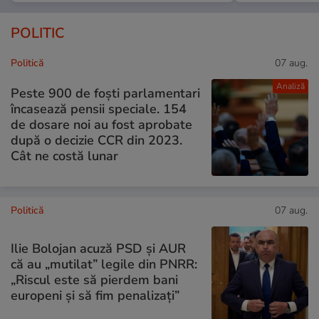
POLITIC
Politică
07 aug.
Analiză
Peste 900 de foști parlamentari
încasează pensii speciale. 154
de dosare noi au fost aprobate
după o decizie CCR din 2023.
Cât ne costă lunar
Politică
07 aug.
Ilie Bolojan acuză PSD și AUR
că au „mutilat” legile din PNRR:
„Riscul este să pierdem bani
europeni și să fim penalizați”