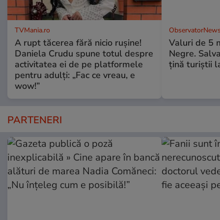
TVMania.ro
ObservatorNews
A rupt tăcerea fără nicio rușine!
Valuri de 5 m
Daniela Crudu spune totul despre
Negre. Salva
activitatea ei de pe platformele
ţină turiştii 
pentru adulți: „Fac ce vreau, e
wow!”
PARTENERI