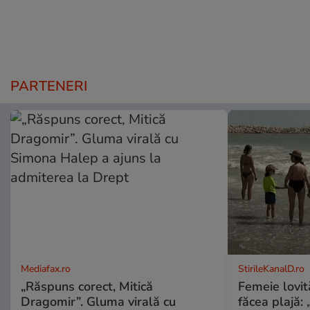
PARTENERI
Mediafax.ro
StirileKanalD.ro
„Răspuns corect, Mitică
Femeie lovit
Dragomir”. Gluma virală cu
făcea plajă: „