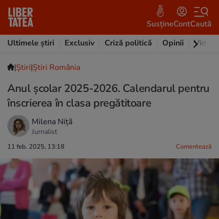
Susține
Cont
Caută
Ultimele știri
Exclusiv
Criză politică
Opinii
Video
|
Ştiri
|
Știri România
Anul școlar 2025-2026. Calendarul pentru
înscrierea în clasa pregătitoare
Milena Niță
Jurnalist
11 feb. 2025, 13:18
Comentează