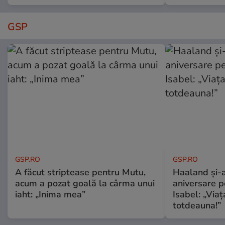
GSP
GSP.RO
GSP.RO
A făcut striptease pentru Mutu,
Haaland și-a
acum a pozat goală la cârma unui
aniversare pe
iaht: „Inima mea”
Isabel: „Via
totdeauna!”