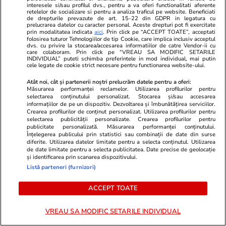
interesele si/sau profilul dvs., pentru a va oferi functionalitati aferente
ATI de la Spitalul M.S. Curie. Dr.
și interes ma
retelelor de socializare si pentru a analiza traficul pe website. Beneficiati
de drepturile prevazute de art. 15-22 din GDPR in legatura cu
prelucrarea datelor cu caracter personal. Aceste drepturi pot fi exercitate
Cîrstoveanu: „Deblocarea
tinerii care 
prin modalitatea indicata
aici
. Prin click pe “ACCEPT TOATE”, acceptati
folosirea tuturor Tehnologiilor de tip Cookie, care implica inclusiv acceptul
posturilor este o gură de oxigen,
dvs. cu privire la stocarea/accesarea informatiilor de catre Vendor-ii cu
care colaboram. Prin click pe “VREAU SA MODIFIC SETARILE
când ești în agonie”
INDIVIDUAL” puteti schimba preferintele in mod individual, mai putin
cele legate de cookie strict necesare pentru functionarea website-ului.
Atât noi, cât și partenerii noștri prelucrăm datele pentru a oferi:
Măsurarea performanței reclamelor. Utilizarea profilurilor pentru
Lifestyle
18 iul.
selectarea conținutului personalizat. Stocarea și/sau accesarea
informațiilor de pe un dispozitiv. Dezvoltarea și îmbunătățirea serviciilor.
Crearea profilurilor de conținut personalizat. Utilizarea profilurilor pentru
selectarea publicității personalizate. Crearea profilurilor pentru
publicitate personalizată. Măsurarea performanței conținutului.
Semnele deshidratării și cum să
Înțelegerea publicului prin statistici sau combinații de date din surse
diferite. Utilizarea datelor limitate pentru a selecta conținutul. Utilizarea
o previi
de date limitate pentru a selecta publicitatea. Date precise de geolocație
și identificarea prin scanarea dispozitivului.
Listă parteneri (furnizori)
ACCEPT TOATE
Lifestyle
17 iul.
VREAU SA MODIFIC SETARILE INDIVIDUAL