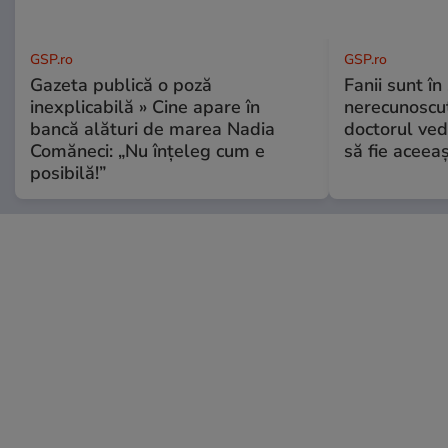
GSP.ro
GSP.ro
Gazeta publică o poză
Fanii sunt în 
inexplicabilă » Cine apare în
nerecunoscut
bancă alături de marea Nadia
doctorul ved
Comăneci: „Nu înțeleg cum e
să fie aceea
posibilă!”