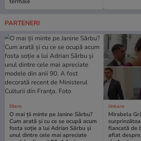
termale
PARTENERI
Elle.ro
Unica.ro
O mai ții minte pe Janine Sârbu?
Mirabela Gră
Cum arată și cu ce se ocupă acum
surprinzătoar
fosta soție a lui Adrian Sârbu și
flancată de 
unul dintre cele mai apreciate
aflat despre