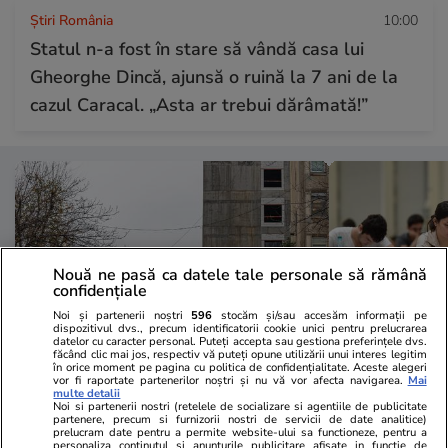
Știri România
10:00
Statul n-a fost în stare să vândă casa lui
Gheorghe Dincă, ajunsă o ruină la 7 ani de la
cazul Caracal. „Asta ar trebui dărâmată!”
Nouă ne pasă ca datele tale personale să rămână
confidențiale
Noi și partenerii noștri
596
stocăm și/sau accesăm informații pe
dispozitivul dvs., precum identificatorii cookie unici pentru prelucrarea
datelor cu caracter personal. Puteți accepta sau gestiona preferințele dvs.
făcând clic mai jos, respectiv vă puteți opune utilizării unui interes legitim
în orice moment pe pagina cu politica de confidențialitate. Aceste alegeri
vor fi raportate partenerilor noștri și nu vă vor afecta navigarea.
Mai
Sănătate și Fitness
20:20
Sănătate și Fitn
multe detalii
Noi si partenerii nostri (retelele de socializare si agentiile de publicitate
Încă un bebeluș a murit
Admiterea la
partenere, precum si furnizorii nostri de servicii de date analitice)
prelucram date pentru a permite website-ului sa functioneze, pentru a
așteptând un pat liber la secția
Record de ca
personaliza continutul si anunturile publicitare afisate in functie de