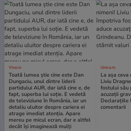
Viva.ro
Unica.ro
Toată lumea știe cine este Dan
La așa ceva 
Dungaciu, unul dintre liderii
Liviu Dragne
partidului AUR, dar iată cine e, de
fostului său 
fapt, superba lui soție. E vedetă
acuzații grav
de televiziune în România, iar un
Declarațiile 
detaliu uluitor despre cariera ei
comentarii
atrage imediat atenția. Apare
mereu pe micul ecran, dar e altfel
decât își imaginează mulți