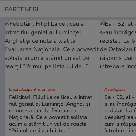
PARTENERI
Libertateapentrufemei.ro
Avantaje.ro
Felicitări, Filip! La ce liceu a intrat
Ea - 52, el 
fiul genial al Luminiței Anghel și
s-au îndrăgos
ce note a luat la Evaluarea
rezistat. La 
Națională. Ce a povestit solista
despărțirea 
acum a stârnit un val de reacții
cum a răspu
“Primul pe lista lui de…”
întrebare i