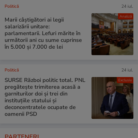
Politică
24 iul.
Analiză
Marii câștigători ai legii
salarizării unitare:
parlamentarii. Lefuri mărite în
următorii ani cu sume cuprinse
în 5.000 și 7.000 de lei
Politică
24 iul.
SURSE Război politic total. PNL
Exclusiv
pregătește trimiterea acasă a
garniturilor doi și trei din
instituțiile statului și
deconcentratele ocupate de
oamenii PSD
PARTENERI