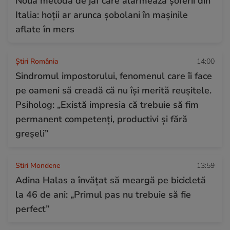
Noua metodă de jaf care alarmează șoferii din
Italia: hoții ar arunca șobolani în mașinile
aflate în mers
Știri România
14:00
Sindromul impostorului, fenomenul care îi face
pe oameni să creadă că nu își merită reușitele.
Psiholog: „Există impresia că trebuie să fim
permanent competenți, productivi și fără
greșeli”
Stiri Mondene
13:59
Adina Halas a învățat să meargă pe bicicletă
la 46 de ani: „Primul pas nu trebuie să fie
perfect”