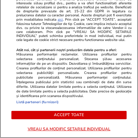
Horoscop
24 iul.
interesele si/sau profilul dvs., pentru a va oferi functionalitati aferente
retelelor de socializare si pentru a analiza traficul pe website. Beneficiati
Horoscop Urania | Previziuni astrologice pentru
de drepturile prevazute de art. 15-22 din GDPR in legatura cu
prelucrarea datelor cu caracter personal. Aceste drepturi pot fi exercitate
perioada 25 – 31 iulie 2026. Luna Plină în
prin modalitatea indicata
aici
. Prin click pe “ACCEPT TOATE”, acceptati
folosirea tuturor Tehnologiilor de tip Cookie, care implica inclusiv acceptul
Vărsător
dvs. cu privire la stocarea/accesarea informatiilor de catre Vendor-ii cu
care colaboram. Prin click pe “VREAU SA MODIFIC SETARILE
INDIVIDUAL” puteti schimba preferintele in mod individual, mai putin
cele legate de cookie strict necesare pentru functionarea website-ului.
Știri România
07:00
Atât noi, cât și partenerii noștri prelucrăm datele pentru a oferi:
Măsurarea performanței reclamelor. Utilizarea profilurilor pentru
Loto 6/49 din 26 iulie 2026. Report de peste
selectarea conținutului personalizat. Stocarea și/sau accesarea
informațiilor de pe un dispozitiv. Dezvoltarea și îmbunătățirea serviciilor.
8,61 milioane de euro la 6/49, categoria I
Crearea profilurilor de conținut personalizat. Utilizarea profilurilor pentru
selectarea publicității personalizate. Crearea profilurilor pentru
publicitate personalizată. Măsurarea performanței conținutului.
Înțelegerea publicului prin statistici sau combinații de date din surse
Auto
09:35
diferite. Utilizarea datelor limitate pentru a selecta conținutul. Utilizarea
de date limitate pentru a selecta publicitatea. Date precise de geolocație
Tutor 3.0, noul sistem care monitorizează
și identificarea prin scanarea dispozitivului.
șoferii pe autostrăzile din Italia. Ce trebuie să
Listă parteneri (furnizori)
știe românii care merg acolo în vacanță
ACCEPT TOATE
VREAU SA MODIFIC SETARILE INDIVIDUAL