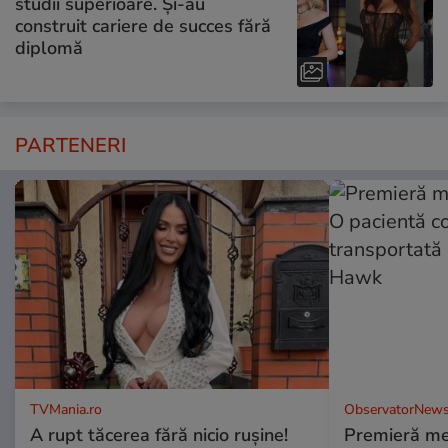
studii superioare. Și-au
construit cariere de succes fără
diplomă
PARTENERI
TVMania.ro
ObservatorNews
A rupt tăcerea fără nicio rușine!
Premieră me