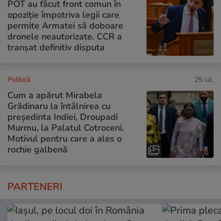
POT au făcut front comun în
opoziție împotriva legii care
permite Armatei să doboare
dronele neautorizate. CCR a
tranșat definitiv disputa
Politică
25 iul.
Cum a apărut Mirabela
Grădinaru la întâlnirea cu
președinta Indiei, Droupadi
Murmu, la Palatul Cotroceni.
Motivul pentru care a ales o
rochie galbenă
PARTENERI