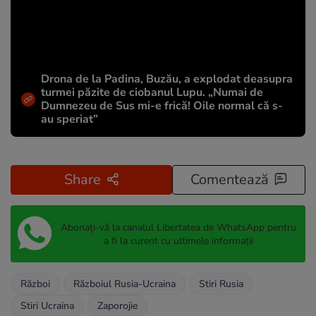
Drona de la Padina, Buzău, a explodat deasupra
turmei păzite de ciobanul Lupu. „Numai de
Dumnezeu de Sus mi-e frică! Oile normal că s-
au speriat”
Share
Comentează
Abonați-vă la canalul Libertatea de WhatsApp pentru
a fi la curent cu ultimele informații
Război
Războiul Rusia-Ucraina
Stiri Rusia
Stiri Ucraina
Zaporojie