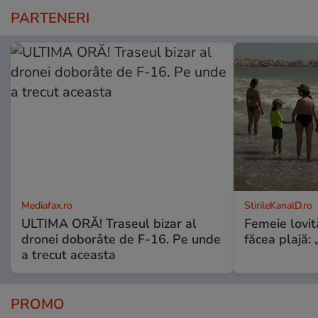
PARTENERI
Mediafax.ro
StirileKanalD.ro
ULTIMA ORĂ! Traseul bizar al
Femeie lovit
dronei doborâte de F-16. Pe unde
făcea plajă: „
a trecut aceasta
PROMO