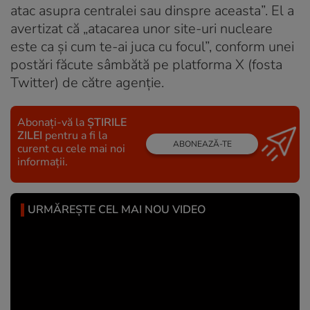
atac asupra centralei sau dinspre aceasta”. El a
avertizat că „atacarea unor site-uri nucleare
este ca și cum te-ai juca cu focul”, conform unei
postări făcute sâmbătă pe platforma X (fosta
Twitter) de către agenție.
Abonați-vă la
ȘTIRILE
ZILEI
pentru a fi la
ABONEAZĂ-TE
curent cu cele mai noi
informații.
URMĂREȘTE CEL MAI NOU VIDEO