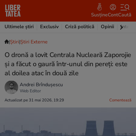
Susține
Cont
Caută
Ultimele știri
Exclusiv
Criză politică
Opinii
Intervi
|
Ştiri
|
Știri Externe
O dronă a lovit Centrala Nucleară Zaporojie
și a făcut o gaură într-unul din pereți: este
al doilea atac în două zile
Andrei Brîndușescu
Web Editor
Actualizat pe 31 mai 2026, 19:29
Comentează