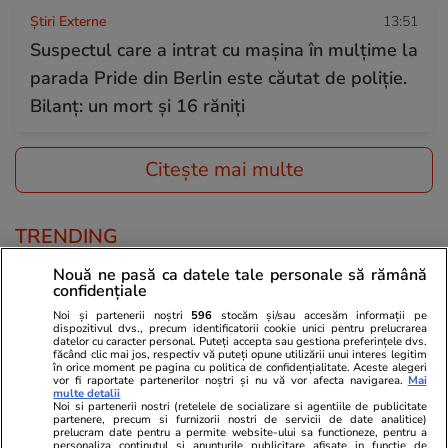
Știri Externe
13:51
Suspectul care a intrat cu mașina în mulțime la
parada Pride din Berlin este căutat de poliție.
Bilanț: un mort și 16 răniți
Citește mai multe
TRENDING
Nouă ne pasă ca datele tale personale să rămână
Politică
25 iul.
confidențiale
Mutarea prin care AUR, S.O.S. și POT au făcut
Noi și partenerii noștri
596
stocăm și/sau accesăm informații pe
dispozitivul dvs., precum identificatorii cookie unici pentru prelucrarea
front comun în opoziție împotriva legii care
datelor cu caracter personal. Puteți accepta sau gestiona preferințele dvs.
făcând clic mai jos, respectiv vă puteți opune utilizării unui interes legitim
permite Armatei să doboare dronele
în orice moment pe pagina cu politica de confidențialitate. Aceste alegeri
vor fi raportate partenerilor noștri și nu vă vor afecta navigarea.
Mai
neautorizate. CCR a tranșat definitiv disputa
multe detalii
Noi si partenerii nostri (retelele de socializare si agentiile de publicitate
partenere, precum si furnizorii nostri de servicii de date analitice)
prelucram date pentru a permite website-ului sa functioneze, pentru a
personaliza continutul si anunturile publicitare afisate in functie de