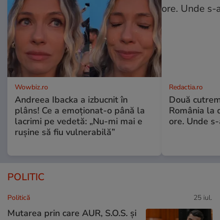
Wowbiz.ro
Redactia.ro
Andreea Ibacka a izbucnit în
Două cutrem
plâns! Ce a emoționat-o până la
România la d
lacrimi pe vedetă: „Nu-mi mai e
ore. Unde s
rușine să fiu vulnerabilă”
POLITIC
Politică
25 iul.
Mutarea prin care AUR, S.O.S. și