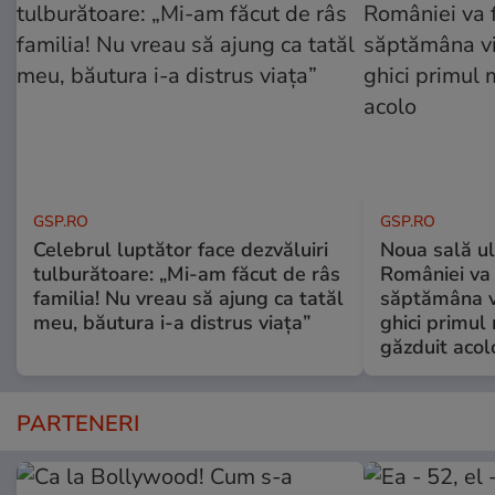
GSP.RO
GSP.RO
Celebrul luptător face dezvăluiri
Noua sală u
tulburătoare: „Mi-am făcut de râs
României va 
familia! Nu vreau să ajung ca tatăl
săptămâna vi
meu, băutura i-a distrus viața”
ghici primul 
găzduit acol
PARTENERI