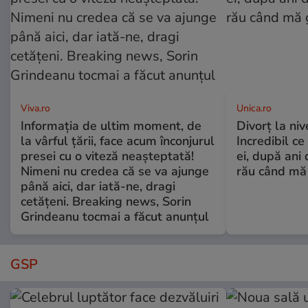
Viva.ro
Unica.ro
Informația de ultim moment, de
Divorț la nive
la vârful țării, face acum înconjurul
Incredibil ce
presei cu o viteză neașteptată!
ei, după ani 
Nimeni nu credea că se va ajunge
rău când mă
până aici, dar iată-ne, dragi
cetățeni. Breaking news, Sorin
Grindeanu tocmai a făcut anunțul
GSP