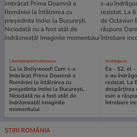
Libertateapentrufemei.ro
Avantaje.ro
Ca la Bollywood! Cum s-a
Ea - 52, el 
îmbrăcat Prima Doamnă a
s-au îndrăgos
României la întâlnirea cu
rezistat. La 
președinta Indiei la București.
despărțirea 
Niciodată nu a fost atât de
cum a răspu
îndrăzneață! Imaginile
întrebare i
momentului
ȘTIRI ROMÂNIA