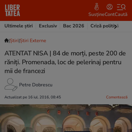
Susține
Cont
Caută
Ultimele știri
Exclusiv
Bac 2026
Criză politică
Opi
|
Ştiri
|
Știri Externe
ATENTAT NISA | 84 de morți, peste 200 de
răniți. Promenada, loc de pelerinaj pentru
mii de francezi
Petre Dobrescu
Actualizat pe 16 iul. 2016, 08:45
Comentează