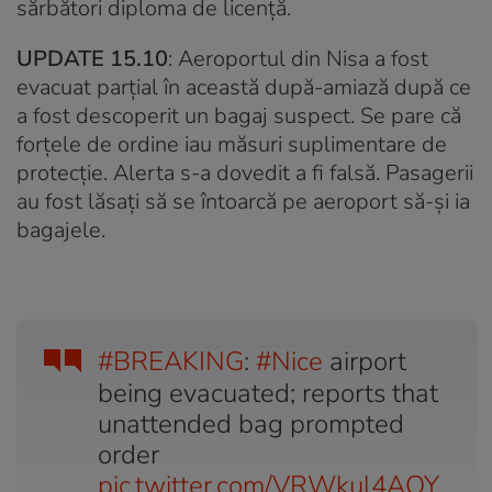
sărbători diploma de licență.
UPDATE 15.10
: Aeroportul din Nisa a fost
evacuat parțial în această după-amiază după ce
a fost descoperit un bagaj suspect. Se pare că
forțele de ordine iau măsuri suplimentare de
protecție. Alerta s-a dovedit a fi falsă. Pasagerii
au fost lăsați să se întoarcă pe aeroport să-și ia
bagajele.
#BREAKING
:
#Nice
airport
being evacuated; reports that
unattended bag prompted
order
pic.twitter.com/VRWkul4AQY