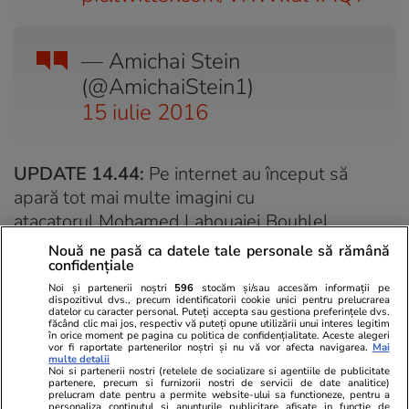
— Amichai Stein
(@AmichaiStein1)
15 iulie 2016
UPDATE 14.44:
Pe internet au început să
apară tot mai multe imagini cu
atacatorul Mohamed Lahouaiej Bouhlel.
Nouă ne pasă ca datele tale personale să rămână
confidențiale
First image of
#NiceFrance
Noi și partenerii noștri
596
stocăm și/sau accesăm informații pe
dispozitivul dvs., precum identificatorii cookie unici pentru prelucrarea
bomber 31 year old
datelor cu caracter personal. Puteți accepta sau gestiona preferințele dvs.
făcând clic mai jos, respectiv vă puteți opune utilizării unui interes legitim
Mohamed Lahouaiej Bouhlel
în orice moment pe pagina cu politica de confidențialitate. Aceste alegeri
vor fi raportate partenerilor noștri și nu vă vor afecta navigarea.
Mai
from
#Tunisia
#PrayforNice
multe detalii
Noi si partenerii nostri (retelele de socializare si agentiile de publicitate
partenere, precum si furnizorii nostri de servicii de date analitice)
pic.twitter.com/AofGs4hNvy
prelucram date pentru a permite website-ului sa functioneze, pentru a
personaliza continutul si anunturile publicitare afisate in functie de