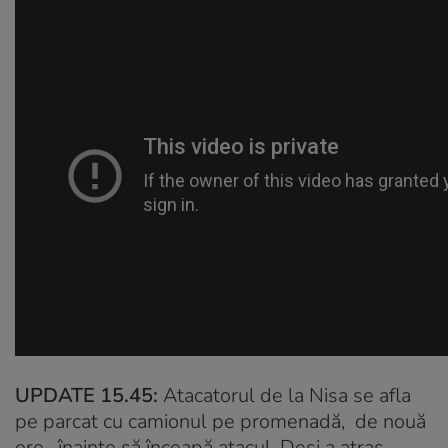
UPDATE 15.45:
Atacatorul de la Nisa se afla
pe parcat cu camionul pe promenadă, de nouă
ore, înainte să înceapă atacul. Deși a atras