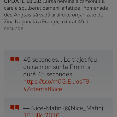
UPDATE 18.31:
Cursa nebună a camionului,
care a spulberat oamenii aflați pe Promenade
des Anglais să vadă artificiile organizate de
Ziua Națională a Franței, a durat 45 de
secunde.
45 secondes… Le trajet fou
du camion sur la Prom' a
duré 45 secondes…
https://t.co/m0GJEUosT9
#AttentatNice
— Nice-Matin (@Nice_Matin)
15 iulie 2016