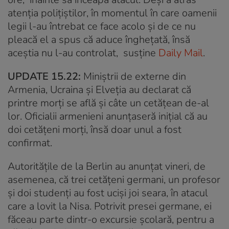
atenția polițiștilor, în momentul în care oamenii
legii l-au întrebat ce face acolo și de ce nu
pleacă el a spus că aduce înghețată, însă
aceștia nu l-au controlat, susține
Daily Mail
.
UPDATE 15.22:
Miniștrii de externe din
Armenia, Ucraina și Elveția au declarat că
printre morți se află și câte un cetățean de-al
lor. Oficialii armenieni anunțaseră inițial că au
doi cetățeni morți, însă doar unul a fost
confirmat.
Autoritățile de la Berlin au anunțat vineri, de
asemenea, că trei cetățeni germani, un profesor
și doi studenți au fost uciși joi seara, în atacul
care a lovit la Nisa. Potrivit presei germane, ei
făceau parte dintr-o excursie școlară, pentru a