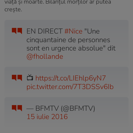
viață și moarte. Bilanțul morților ar putea
crește.
EN DIRECT
#Nice
"Une
cinquantaine de personnes
sont en urgence absolue" dit
@fhollande
📺
https://t.co/LIEhlp6yN7
pic.twitter.com/7T3DSSv6Ib
— BFMTV (@BFMTV)
15 iulie 2016