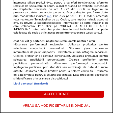
interesele si/sau profilul dvs., pentru a va oferi functionalitati aferente
retelelor de socializare si pentru a analiza traficul pe website. Beneficiati
de drepturile prevazute de art. 15-22 din GDPR in legatura cu
— Johnlee Abraham
prelucrarea datelor cu caracter personal. Aceste drepturi pot fi exercitate
prin modalitatea indicata
aici
. Prin click pe “ACCEPT TOATE”, acceptati
(@Johnleeabraham)
folosirea tuturor Tehnologiilor de tip Cookie, care implica inclusiv acceptul
dvs. cu privire la stocarea/accesarea informatiilor de catre Vendor-ii cu
15 iulie 2016
care colaboram. Prin click pe “VREAU SA MODIFIC SETARILE
INDIVIDUAL” puteti schimba preferintele in mod individual, mai putin
cele legate de cookie strict necesare pentru functionarea website-ului.
Atât noi, cât și partenerii noștri prelucrăm datele pentru a oferi:
Măsurarea performanței reclamelor. Utilizarea profilurilor pentru
selectarea conținutului personalizat. Stocarea și/sau accesarea
informațiilor de pe un dispozitiv. Dezvoltarea și îmbunătățirea serviciilor.
UPDATE 14.09:
Adrian Bogdan, un buzoian
Crearea profilurilor de conținut personalizat. Utilizarea profilurilor pentru
selectarea publicității personalizate. Crearea profilurilor pentru
stabilit la Nisa care s-a aflat printre
publicitate personalizată. Măsurarea performanței conținutului.
Înțelegerea publicului prin statistici sau combinații de date din surse
supravieţuitorii atacului soldat cu 84 de morţi şi
diferite. Utilizarea datelor limitate pentru a selecta conținutul. Utilizarea
de date limitate pentru a selecta publicitatea. Date precise de geolocație
peste o sută de răniţi, a postat pe Facebook un
și identificarea prin scanarea dispozitivului.
anunţ în care povesteşte drama trăită.
Listă parteneri (furnizori)
„Acest camion s-a aflat la 20 m în fața mea,
ACCEPT TOATE
nevăzându-l deoarece vorbeam la telefon
VREAU SA MODIFIC SETARILE INDIVIDUAL
privind în asfalt(…).Datorită mulțimi aflate