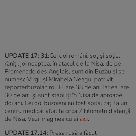
UPDATE 17: 31:
Cei doi români, soţ şi soţie,
răniţi, joi noaptea, în atacul de la Nisa, de pe
Promenade des Anglais, sunt din Buzău și se
numesc Virgil și Mirabela Neagu, potrivit
reporterbuzoian.ro. El are 38 de ani, iar ea are
30 de ani, și sunt stabiliți în Nisa de aproape
doi ani. Cei doi buzoieni au fost spitalizaţi la un
centru medical aflat la circa 7 kilometri distanţă
de Nisa. Vezi imaginea cu ei
aici
.
UPDATE 17.14:
Presa rusă a făcut