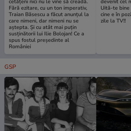
cetățeni nici nu le vine să creadă.
devenit cel 
Fără ezitare, cu un ton imperativ,
Uită-te bine 
Traian Băsescu a făcut anunțul la
cine e în poz
care nimeni, dar nimeni nu se
zile la TV!!
aștepta. Și cu atât mai puțin
susținătorii lui Ilie Bolojan! Ce a
spus fostul președinte al
României
GSP