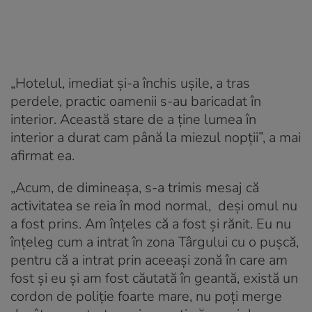
„Hotelul, imediat şi-a închis uşile, a tras
perdele, practic oamenii s-au baricadat în
interior. Această stare de a ţine lumea în
interior a durat cam până la miezul nopţii”, a mai
afirmat ea.
„Acum, de dimineaşa, s-a trimis mesaj că
activitatea se reia în mod normal, deşi omul nu
a fost prins. Am înţeles că a fost şi rănit. Eu nu
înţeleg cum a intrat în zona Târgului cu o puşcă,
pentru că a intrat prin aceeaşi zonă în care am
fost şi eu şi am fost căutată în geantă, există un
cordon de poliţie foarte mare, nu poţi merge