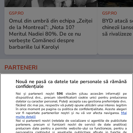
GSP.RO
GSP.RO
Omul din umbră din echipa „Zeiței
BYD atacă s
de la Montreal”: „Nota 10?
chinezii lans
Meritul Nadiei 80%. De ce nu
să rivalize
vorbește Comăneci despre
barbariile lui Karolyi
PARTENERI
Nouă ne pasă ca datele tale personale să rămână
confidențiale
Noi și partenerii noștri
596
stocăm și/sau accesăm informații pe
dispozitivul dvs., precum identificatorii cookie unici pentru prelucrarea
datelor cu caracter personal. Puteți accepta sau gestiona preferințele dvs.
făcând clic mai jos, respectiv vă puteți opune utilizării unui interes legitim
în orice moment pe pagina cu politica de confidențialitate. Aceste alegeri
vor fi raportate partenerilor noștri și nu vă vor afecta navigarea.
Mai
multe detalii
Noi si partenerii nostri (retelele de socializare si agentiile de publicitate
partenere, precum si furnizorii nostri de servicii de date analitice)
prelucram date pentru a permite website-ului sa functioneze, pentru a
personaliza continutul si anunturile publicitare afisate in functie de