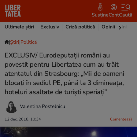
Susține
Cont
Caută
Ultimele știri
Exclusiv
Criză politică
Opinii
Intervi
|
Ştiri
|
Politică
EXCLUSIV/ Eurodeputaţii români au
povestit pentru Libertatea cum au trăit
atentatul din Strasbourg: „Mii de oameni
blocaţi în sediul PE, până la 3 dimineaţa,
hoteluri asaltate de turişti speriaţi”
Valentina Postelnicu
12 dec. 2018, 10:34
Comentează