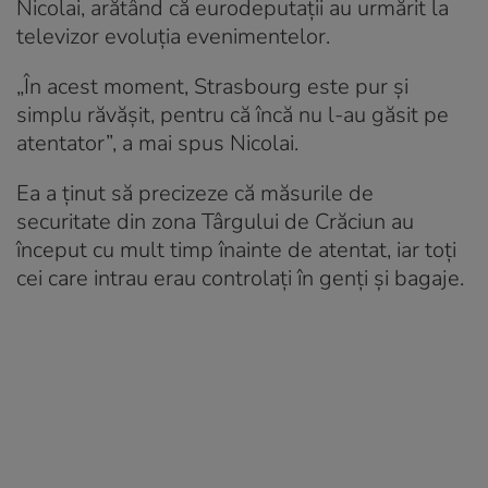
Nicolai, arătând că eurodeputaţii au urmărit la
televizor evoluţia evenimentelor.
„În acest moment, Strasbourg este pur şi
simplu răvăşit, pentru că încă nu l-au găsit pe
atentator”, a mai spus Nicolai.
Ea a ţinut să precizeze că măsurile de
securitate din zona Târgului de Crăciun au
început cu mult timp înainte de atentat, iar toţi
cei care intrau erau controlaţi în genţi şi bagaje.