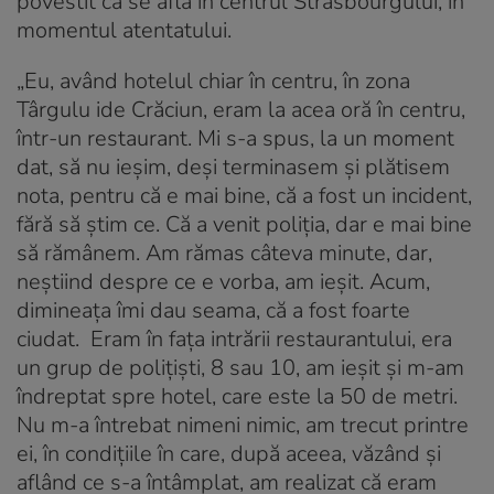
povestit că se afla în centrul Strasbourgului, în
momentul atentatului.
„Eu, având hotelul chiar în centru, în zona
Târgulu ide Crăciun, eram la acea oră în centru,
într-un restaurant. Mi s-a spus, la un moment
dat, să nu ieşim, deşi terminasem şi plătisem
nota, pentru că e mai bine, că a fost un incident,
fără să ştim ce. Că a venit poliţia, dar e mai bine
să rămânem. Am rămas câteva minute, dar,
neştiind despre ce e vorba, am ieşit. Acum,
dimineaţa îmi dau seama, că a fost foarte
ciudat. Eram în faţa intrării restaurantului, era
un grup de poliţişti, 8 sau 10, am ieşit şi m-am
îndreptat spre hotel, care este la 50 de metri.
Nu m-a întrebat nimeni nimic, am trecut printre
ei, în condiţiile în care, după aceea, văzând şi
aflând ce s-a întâmplat, am realizat că eram