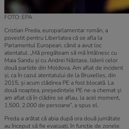
FOTO: EPA
Cristian Preda, europarlamentar român, a
povestit pentru Libertatea că se afla la
Parlamentul European, când a avut loc
atentatul. „Mă pregăteam să mă întâlnesc cu
Maia Sandu şi cu Andrei Năstase, liderii celor
două partide din Moldova. Am aflat de incident
şi, ca în cazul atentatului de la Bruxelles, din
2015, şi acum clădirea PE a fost blocată. La
două noaptea, preşedintele PE ne-a chemat şi
am aflat că în clădire se aflau, la acel moment,
1.500, 2.000 de persoane”, a spus el.
Preda a arătat că abia după ora două jumătate
au început să fie evacuaţi, în funcţie de zonele