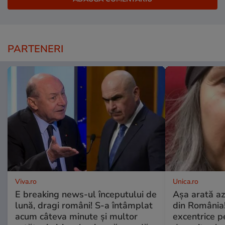
PARTENERI
Viva.ro
Unica.ro
E breaking news-ul începutului de
Așa arată az
lună, dragi români! S-a întâmplat
din România!
acum câteva minute și multor
excentrice pe