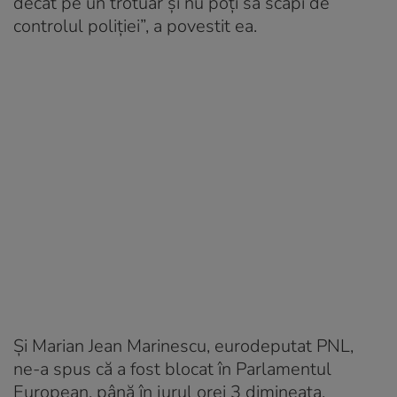
decât pe un trotuar şi nu poţi să scapi de
controlul poliţiei”, a povestit ea.
Şi Marian Jean Marinescu, eurodeputat PNL,
ne-a spus că a fost blocat în Parlamentul
European, până în jurul orei 3 dimineaţa.