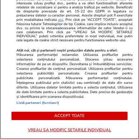
interesele si/sau profilul dvs., pentru a va oferi functionalitati aferente
retelelor de socializare si pentru a analiza traficul pe website. Beneficiati
de drepturile prevazute de art. 15-22 din GDPR in legatura cu
Libertateapentrufemei.ro
Avantaje.ro
prelucrarea datelor cu caracter personal. Aceste drepturi pot fi exercitate
prin modalitatea indicata
aici
. Prin click pe “ACCEPT TOATE”, acceptati
Doliu la TV! Anunțul tragic al
Dieta Melan
folosirea tuturor Tehnologiilor de tip Cookie, care implica inclusiv acceptul
dimineții a venit acum și frânge
oricine! Regi
dvs. cu privire la stocarea/accesarea informatiilor de catre Vendor-ii cu
care colaboram. Prin click pe “VREAU SA MODIFIC SETARILE
inimi! A murit subit
urmează zilni
INDIVIDUAL” puteti schimba preferintele in mod individual, mai putin
cele legate de cookie strict necesare pentru functionarea website-ului.
prezentatoarea TV care ani de
specialiști! 
zile ne-a adus știri de pe Litoral
fiecare zi și 
Atât noi, cât și partenerii noștri prelucrăm datele pentru a oferi:
acestui stil 
Măsurarea performanței reclamelor. Utilizarea profilurilor pentru
selectarea conținutului personalizat. Stocarea și/sau accesarea
informațiilor de pe un dispozitiv. Dezvoltarea și îmbunătățirea serviciilor.
Crearea profilurilor de conținut personalizat. Utilizarea profilurilor pentru
selectarea publicității personalizate. Crearea profilurilor pentru
ȘTIRI ROMÂNIA
publicitate personalizată. Măsurarea performanței conținutului.
Înțelegerea publicului prin statistici sau combinații de date din surse
diferite. Utilizarea datelor limitate pentru a selecta conținutul. Utilizarea
Politică
04 aug.
de date limitate pentru a selecta publicitatea. Date precise de geolocație
și identificarea prin scanarea dispozitivului.
România riscă să piardă
Listă parteneri (furnizori)
miliarde de euro din PNRR
ACCEPT TOATE
după un vot în Senat. De ce
sunt contestate modificările la
legea decarbonizării
VREAU SA MODIFIC SETARILE INDIVIDUAL