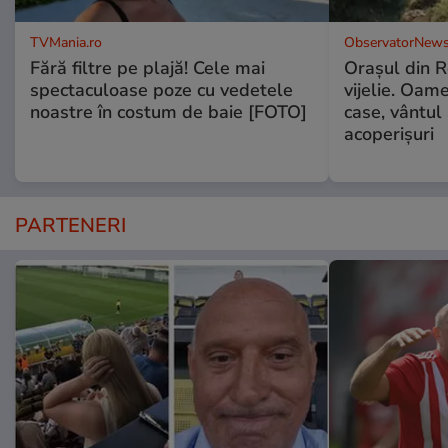
TVMania.ro
ObservatorNews
Fără filtre pe plajă! Cele mai
Oraşul din 
spectaculoase poze cu vedetele
vijelie. Oame
noastre în costum de baie [FOTO]
case, vântul
acoperişuri
PARTENERI