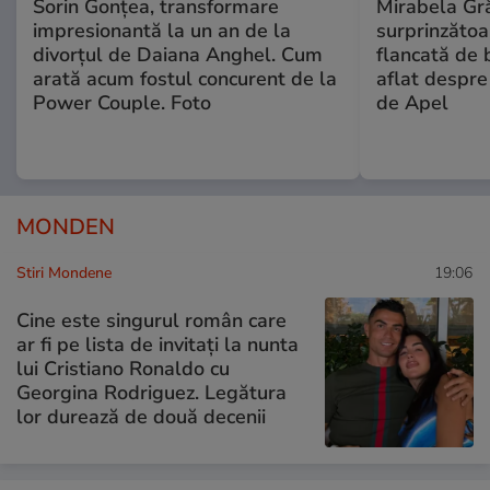
Sorin Gonțea, transformare
Mirabela Gră
impresionantă la un an de la
surprinzătoar
divorțul de Daiana Anghel. Cum
flancată de 
arată acum fostul concurent de la
aflat despre
Power Couple. Foto
de Apel
MONDEN
Stiri Mondene
19:06
Cine este singurul român care
ar fi pe lista de invitați la nunta
lui Cristiano Ronaldo cu
Georgina Rodriguez. Legătura
lor durează de două decenii