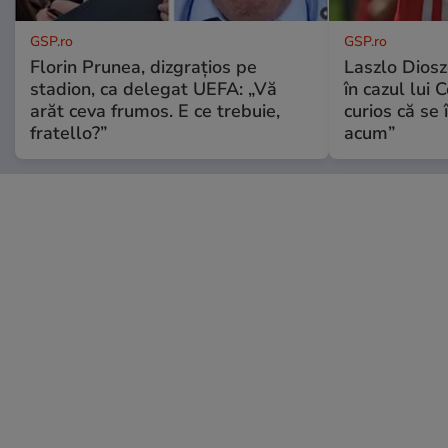
GSP.ro
GSP.ro
Florin Prunea, dizgrațios pe
Laszlo Diosz
stadion, ca delegat UEFA: „Vă
în cazul lui 
arăt ceva frumos. E ce trebuie,
curios că se
fratello?”
acum”