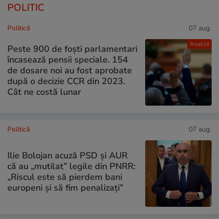
POLITIC
Politică
07 aug.
Analiză
Peste 900 de foști parlamentari
încasează pensii speciale. 154
de dosare noi au fost aprobate
după o decizie CCR din 2023.
Cât ne costă lunar
Politică
07 aug.
Ilie Bolojan acuză PSD și AUR
că au „mutilat” legile din PNRR:
„Riscul este să pierdem bani
europeni și să fim penalizați”