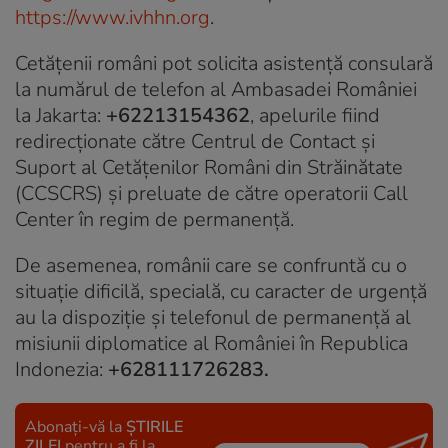
https://www.ivhhn.org
.
Cetăţenii români pot solicita asistenţă consulară
la numărul de telefon al Ambasadei României
la Jakarta:
+62213154362
, apelurile fiind
redirecţionate către Centrul de Contact şi
Suport al Cetăţenilor Români din Străinătate
(CCSCRS) şi preluate de către operatorii Call
Center în regim de permanenţă.
De asemenea, românii care se confruntă cu o
situaţie dificilă, specială, cu caracter de urgenţă
au la dispoziţie şi telefonul de permanenţă al
misiunii diplomatice al României în Republica
Indonezia:
+628111726283.
Abonați-vă la
ȘTIRILE
ZILEI
pentru a fi la