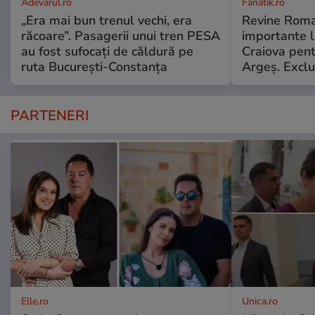
Adevarul.ro
Fanatik.ro
„Era mai bun trenul vechi, era
Revine Roma
răcoare”. Pasagerii unui tren PESA
importante l
au fost sufocați de căldură pe
Craiova pent
ruta București-Constanța
Argeş. Exclu
PARTENERI
Elle.ro
Unica.ro