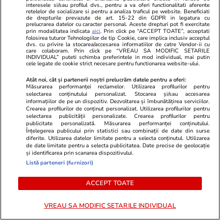
De ce nu stingem lumina când
interesele si/sau profilul dvs., pentru a va oferi functionalitati aferente
retelelor de socializare si pentru a analiza traficul pe website. Beneficiati
ne zice Bolojan. Criza Dunării e
de drepturile prevazute de art. 15-22 din GDPR in legatura cu
prelucrarea datelor cu caracter personal. Aceste drepturi pot fi exercitate
doar un avertisment
prin modalitatea indicata
aici
. Prin click pe “ACCEPT TOATE”, acceptati
folosirea tuturor Tehnologiilor de tip Cookie, care implica inclusiv acceptul
dvs. cu privire la stocarea/accesarea informatiilor de catre Vendor-ii cu
care colaboram. Prin click pe “VREAU SA MODIFIC SETARILE
INDIVIDUAL” puteti schimba preferintele in mod individual, mai putin
cele legate de cookie strict necesare pentru functionarea website-ului.
Opinii
07 aug.
Atât noi, cât și partenerii noștri prelucrăm datele pentru a oferi:
Măsurarea performanței reclamelor. Utilizarea profilurilor pentru
selectarea conținutului personalizat. Stocarea și/sau accesarea
informațiilor de pe un dispozitiv. Dezvoltarea și îmbunătățirea serviciilor.
Cum supraviețuiești unui șef
Crearea profilurilor de conținut personalizat. Utilizarea profilurilor pentru
selectarea publicității personalizate. Crearea profilurilor pentru
prost
publicitate personalizată. Măsurarea performanței conținutului.
Înțelegerea publicului prin statistici sau combinații de date din surse
diferite. Utilizarea datelor limitate pentru a selecta conținutul. Utilizarea
de date limitate pentru a selecta publicitatea. Date precise de geolocație
și identificarea prin scanarea dispozitivului.
Listă parteneri (furnizori)
Opinii
07 aug.
ACCEPT TOATE
Puține zone economice de
succes, privilegiile de la vârful
VREAU SA MODIFIC SETARILE INDIVIDUAL
birocrației și penurie în rest sau