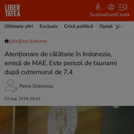
Susține
Cont
Caută
Ultimele știri
Exclusiv
Criză politică
Opinii
Intervi
|
Ştiri
|
Știri Externe
Atenționare de călătorie în Indonezia,
emisă de MAE. Este pericol de tsunami
după cutremurul de 7,4
Petre Dobrescu
02 aug. 2019, 20:12