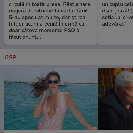
circulă în toată presa. Răsturnare
un cuplu ce
majoră de situație la vârful țării!
divorțează! C
S-au speculat multe, dar știrea
soția lui și-
fulger acum a venit! În urmă cu
adevărat”
doar câteva momente PSD a
făcut anunțul
GSP