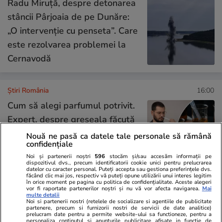
Radu Miruță, despre detonarea
stâncii Pârjoaia de pe Dunăre:
„O intervenție cu penseta”. Care
este rezolvarea problemei la
Cernavodă
Știri România
16:00
Cum să alegi parfumul potrivit.
Expert, despre greșeala făcută
de mulți cumpărători: „Nu este
Nouă ne pasă ca datele tale personale să rămână
confidențiale
suficient să-ți placă în primul
Noi și partenerii noștri
596
stocăm și/sau accesăm informații pe
minut”
dispozitivul dvs., precum identificatorii cookie unici pentru prelucrarea
datelor cu caracter personal. Puteți accepta sau gestiona preferințele dvs.
făcând clic mai jos, respectiv vă puteți opune utilizării unui interes legitim
în orice moment pe pagina cu politica de confidențialitate. Aceste alegeri
vor fi raportate partenerilor noștri și nu vă vor afecta navigarea.
Mai
Opinii
07 aug.
multe detalii
Noi si partenerii nostri (retelele de socializare si agentiile de publicitate
partenere, precum si furnizorii nostri de servicii de date analitice)
prelucram date pentru a permite website-ului sa functioneze, pentru a
personaliza continutul si anunturile publicitare afisate in functie de