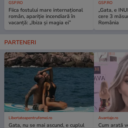
GSP.RO
GSP.RO
Fiica fostului mare internațional
„Gata, e IN
român, apariție incendiară în
cere 3 măsu
vacanță: „Ibiza și magia ei”
România
PARTENERI
Libertateapentrufemei.ro
Avantaje.ro
Gata, nu se mai ascund, e cuplul
Cum arată v