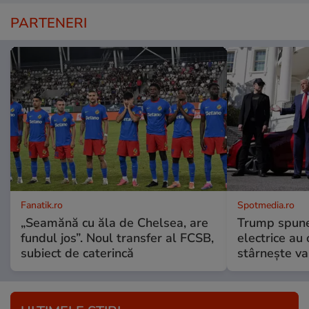
PARTENERI
Fanatik.ro
Spotmedia.ro
„Seamănă cu ăla de Chelsea, are
Trump spune 
fundul jos”. Noul transfer al FCSB,
electrice au 
subiect de caterincă
stârnește val