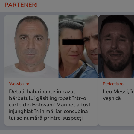
PARTENERI
Wowbiz.ro
Redactia.ro
Detalii halucinante în cazul
Leo Messi, î
bărbatului găsit îngropat într-o
veșnică
curte din Botoșani! Marinel a fost
înjunghiat în inimă, iar concubina
lui se numără printre suspecți