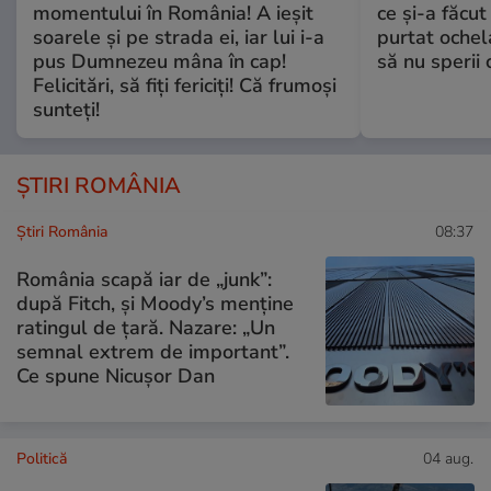
momentului în România! A ieșit
ce și-a făcut
soarele și pe strada ei, iar lui i-a
purtat ochel
pus Dumnezeu mâna în cap!
să nu sperii c
Felicitări, să fiți fericiți! Că frumoși
sunteți!
ȘTIRI ROMÂNIA
Știri România
08:37
România scapă iar de „junk”:
după Fitch, și Moody’s menține
ratingul de țară. Nazare: „Un
semnal extrem de important”.
Ce spune Nicușor Dan
Politică
04 aug.