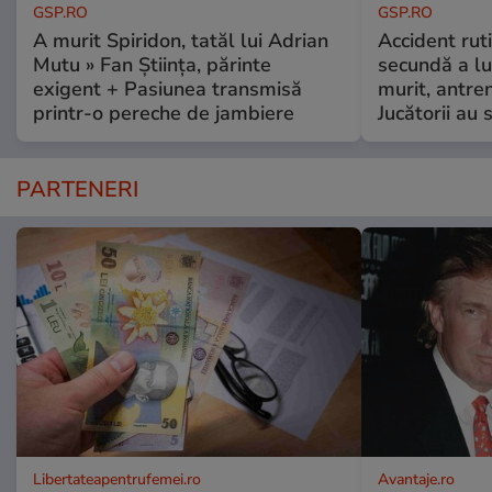
GSP.RO
GSP.RO
A murit Spiridon, tatăl lui Adrian
Accident ruti
Mutu » Fan Știința, părinte
secundă a lu
exigent + Pasiunea transmisă
murit, antre
printr-o pereche de jambiere
Jucătorii au s
PARTENERI
Libertateapentrufemei.ro
Avantaje.ro