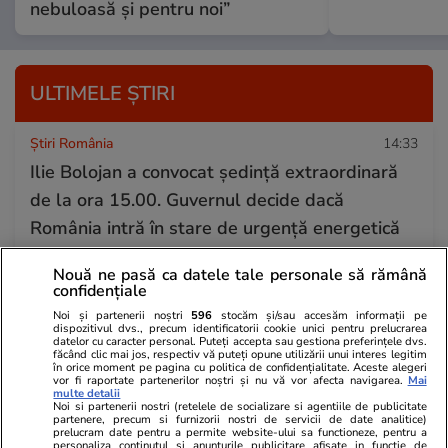
nebuloasă și pentru noi”
ULTIMELE ȘTIRI
Știri România
14:33
Ilie Bolojan a convocat ședință extraordinară
de la ora 15.00. Guvernul decide dacă
România intră în stare de urgență energetică
Nouă ne pasă ca datele tale personale să rămână
confidențiale
Stiri Mondene
14:32
Cum se simte Mihai Onilă după ce a fost la un
Noi și partenerii noștri
596
stocăm și/sau accesăm informații pe
dispozitivul dvs., precum identificatorii cookie unici pentru prelucrarea
datelor cu caracter personal. Puteți accepta sau gestiona preferințele dvs.
pas de moarte. Artistul a fost externat
făcând clic mai jos, respectiv vă puteți opune utilizării unui interes legitim
în orice moment pe pagina cu politica de confidențialitate. Aceste alegeri
vor fi raportate partenerilor noștri și nu vă vor afecta navigarea.
Mai
multe detalii
Noi si partenerii nostri (retelele de socializare si agentiile de publicitate
Auto
14:27
partenere, precum si furnizorii nostri de servicii de date analitice)
prelucram date pentru a permite website-ului sa functioneze, pentru a
Indicatorul rutier introdus în 2020 pe care
personaliza continutul si anunturile publicitare afisate in functie de