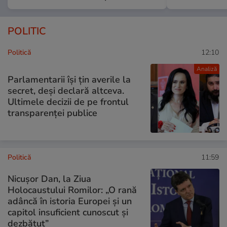
POLITIC
Politică
12:10
Analiză
Parlamentarii își țin averile la
secret, deși declară altceva.
Ultimele decizii de pe frontul
transparenței publice
Politică
11:59
Nicuşor Dan, la Ziua
Holocaustului Romilor: „O rană
adâncă în istoria Europei și un
capitol insuficient cunoscut și
dezbătut”