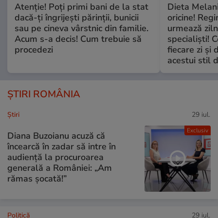
Atenție! Poți primi bani de la stat
Dieta Melan
dacă-ți îngrijești părinții, bunicii
oricine! Regi
sau pe cineva vârstnic din familie.
urmează zilni
Acum s-a decis! Cum trebuie să
specialiști! 
procedezi
fiecare zi și 
acestui stil 
ȘTIRI ROMÂNIA
Ştiri
29 iul.
Exclusiv
Diana Buzoianu acuză că
încearcă în zadar să intre în
audiență la procuroarea
generală a României: „Am
rămas șocată!”
Politică
29 iul.