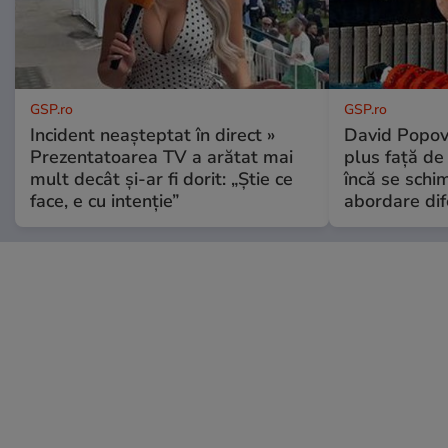
GSP.ro
GSP.ro
Incident neașteptat în direct »
David Popovi
Prezentatoarea TV a arătat mai
plus față de
mult decât și-ar fi dorit: „Știe ce
încă se schi
face, e cu intenție”
abordare dif