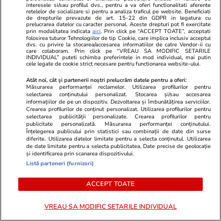
interesele si/sau profilul dvs., pentru a va oferi functionalitati aferente
mulți șoferi nu îl cunosc. Ce interzice și ce
retelelor de socializare si pentru a analiza traficul pe website. Beneficiati
de drepturile prevazute de art. 15-22 din GDPR in legatura cu
amendă riști dacă îl ignori, în Germania
prelucrarea datelor cu caracter personal. Aceste drepturi pot fi exercitate
prin modalitatea indicata
aici
. Prin click pe “ACCEPT TOATE”, acceptati
folosirea tuturor Tehnologiilor de tip Cookie, care implica inclusiv acceptul
dvs. cu privire la stocarea/accesarea informatiilor de catre Vendor-ii cu
care colaboram. Prin click pe “VREAU SA MODIFIC SETARILE
Muzică și Filme
14:20
INDIVIDUAL” puteti schimba preferintele in mod individual, mai putin
cele legate de cookie strict necesare pentru functionarea website-ului.
Ce poți vedea pe Disney+ în august 2026.
„Familia Simpson: Oglinda galbenă” și trilogia
Atât noi, cât și partenerii noștri prelucrăm datele pentru a oferi:
Măsurarea performanței reclamelor. Utilizarea profilurilor pentru
„Stăpânul inelelor”, printre noutăți
selectarea conținutului personalizat. Stocarea și/sau accesarea
informațiilor de pe un dispozitiv. Dezvoltarea și îmbunătățirea serviciilor.
Crearea profilurilor de conținut personalizat. Utilizarea profilurilor pentru
selectarea publicității personalizate. Crearea profilurilor pentru
Citește mai multe
publicitate personalizată. Măsurarea performanței conținutului.
Înțelegerea publicului prin statistici sau combinații de date din surse
diferite. Utilizarea datelor limitate pentru a selecta conținutul. Utilizarea
de date limitate pentru a selecta publicitatea. Date precise de geolocație
și identificarea prin scanarea dispozitivului.
TRENDING
Listă parteneri (furnizori)
Știri România
09:00
ACCEPT TOATE
Calcule care arată cum scad veniturile totale
VREAU SA MODIFIC SETARILE INDIVIDUAL
ale medicilor și asistentelor dacă se aplică