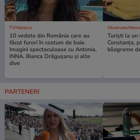
TVMania.ro
ObservatorNews
10 vedete din România care au
Turiști la un
făcut furori în costum de baie.
Constanța, p
Imagini spectaculoase cu Antonia,
kilograme d
INNA, Bianca Drăgușanu și alte
dive
PARTENERI