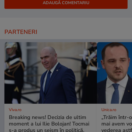
PARTENERI
Viva.ro
Unica.ro
Breaking news! Decizia de ultim
„Trăim într-
moment a lui Ilie Bolojan! Tocmai
mai avem vo
s-a produs un seism în politică.
vederea astf