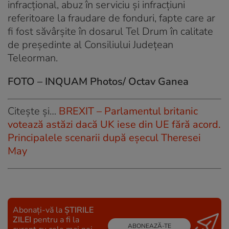
infracţional, abuz în serviciu şi infracţiuni
referitoare la fraudare de fonduri, fapte care ar
fi fost săvârşite în dosarul Tel Drum în calitate
de preşedinte al Consiliului Judeţean
Teleorman.
FOTO – INQUAM Photos/ Octav Ganea
Citește și…
BREXIT – Parlamentul britanic
votează astăzi dacă UK iese din UE fără acord.
Principalele scenarii după eșecul Theresei
May
Abonați-vă la
ȘTIRILE
ZILEI
pentru a fi la
ABONEAZĂ-TE