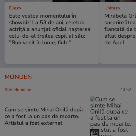
Elle.ro
Unica.ro
Este vestea momentului în
Mirabela Gră
showbiz! La 53 de ani, celebra
surprinzătoar
actriță a anunțat oficial nașterea
flancată de 
celui de-al treilea copil al său:
aflat despre
"Bun venit în lume, fiule"
de Apel
MONDEN
Stiri Mondene
14:32
Cum se simte Mihai Onilă după
ce a fost la un pas de moarte.
Artistul a fost externat