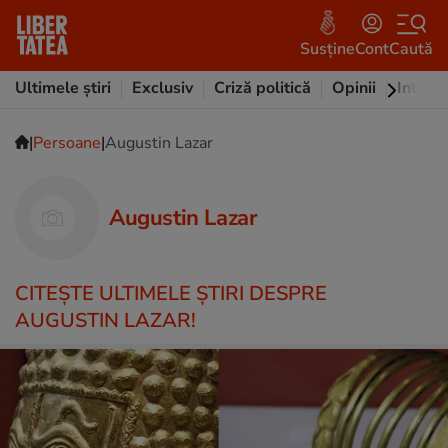
Susține
Cont
Caută
Ultimele știri
Exclusiv
Criză politică
Opinii
Intervi
|
|
Persoane
Augustin Lazar
Augustin Lazar
CITEŞTE ULTIMELE ŞTIRI DESPRE
AUGUSTIN LAZAR!