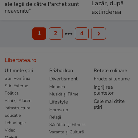
ale legii de către Parchet sunt
neavenite”
1
2
•••
4
Libertatea.ro
Ultimele știri
Război Iran
Retete culinare
Știri România
Divertisment
Fructe si legume
Știri Externe
Monden
Ingrijirea
plantelor
Politică
Muzică și Filme
Bani și Afaceri
Cele mai citite
Lifestyle
știri
Infrastructura
Horoscop
Educație
Relații
Tehnologie
Sănătate și Fitness
Video
Vacanțe și Cultură
Opinii