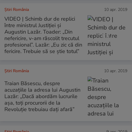
Știri România
10 apr. 2019
VIDEO | Schimb dur de replici
între ministrul Justiției și
Augustin Lazăr. Toader: „Din
nefericire, v-am răscolit trecutul
profesional”. Lazăr: „Eu zic că din
fericire. Trebuie să se ştie totul”
Știri România
10 apr. 2019
Traian Băsescu, despre
acuzațiile la adresa lui Augustin
Lazăr: „Dacă abordăm lucrurile
așa, toți procurorii de la
Revoluție trebuiau dați afară”
Știri România
9 apr. 2019