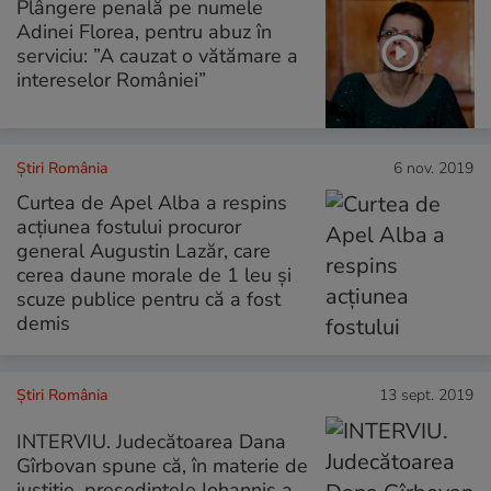
Plângere penală pe numele
Adinei Florea, pentru abuz în
serviciu: ”A cauzat o vătămare a
intereselor României”
Știri România
6 nov. 2019
Curtea de Apel Alba a respins
acțiunea fostului procuror
general Augustin Lazăr, care
cerea daune morale de 1 leu și
scuze publice pentru că a fost
demis
Știri România
13 sept. 2019
INTERVIU. Judecătoarea Dana
Gîrbovan spune că, în materie de
justiție, președintele Iohannis a