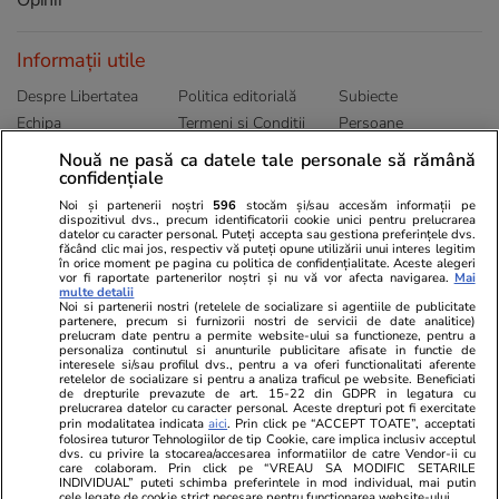
Informații utile
Despre Libertatea
Politica editorială
Subiecte
Echipa
Termeni și Conditii
Persoane
Publicitate
Abonamente
Sitemap
Nouă ne pasă ca datele tale personale să rămână
Politica de
confidențiale
Autori
confidențialitate
Noi și partenerii noștri
596
stocăm și/sau accesăm informații pe
dispozitivul dvs., precum identificatorii cookie unici pentru prelucrarea
datelor cu caracter personal. Puteți accepta sau gestiona preferințele dvs.
Ringier România
făcând clic mai jos, respectiv vă puteți opune utilizării unui interes legitim
în orice moment pe pagina cu politica de confidențialitate. Aceste alegeri
vor fi raportate partenerilor noștri și nu vă vor afecta navigarea.
Mai
Libertatea pentru
ELLE
Locuri de muncă
multe detalii
femei
Noi si partenerii nostri (retelele de socializare si agentiile de publicitate
Gazeta Sporturilor
Imobiliare.ro
partenere, precum si furnizorii nostri de servicii de date analitice)
Unica.ro
prelucram date pentru a permite website-ului sa functioneze, pentru a
Stiri mondene
Jobradar24
personaliza continutul si anunturile publicitare afisate in functie de
Program TV
Calculator sarcina
Imoradar24
interesele si/sau profilul dvs., pentru a va oferi functionalitati aferente
retelelor de socializare si pentru a analiza traficul pe website. Beneficiati
Avantaje
Ajută Copiii
Colecții Libertatea
de drepturile prevazute de art. 15-22 din GDPR in legatura cu
prelucrarea datelor cu caracter personal. Aceste drepturi pot fi exercitate
prin modalitatea indicata
aici
. Prin click pe “ACCEPT TOATE”, acceptati
Pariază responsabil! Decizia ONJN nr. 821/25.09.2025.
folosirea tuturor Tehnologiilor de tip Cookie, care implica inclusiv acceptul
dvs. cu privire la stocarea/accesarea informatiilor de catre Vendor-ii cu
Jocurile de noroc sunt interzise minorilor.
care colaboram. Prin click pe “VREAU SA MODIFIC SETARILE
INDIVIDUAL” puteti schimba preferintele in mod individual, mai putin
cele legate de cookie strict necesare pentru functionarea website-ului.