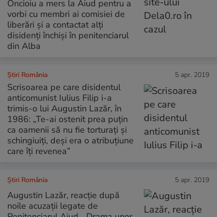
Oncioiu a mers la Aiud pentru a
vorbi cu membri ai comisiei de
liberări și a contactat alți
disidenți închiși în penitenciarul
din Alba
Știri România
5 apr. 2019
Scrisoarea pe care disidentul
anticomunist Iulius Filip i-a
trimis-o lui Augustin Lazăr, în
1986: „Te-ai ostenit prea puțin
ca oamenii să nu fie torturați și
schingiuiți, deși era o atribuțiune
care îți revenea”
Știri România
5 apr. 2019
Augustin Lazăr, reacție după
noile acuzații legate de
Penitenciarul Aiud. „Drama unor