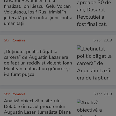
Dosarul Revoluției a fost
finalizat. Ion Iliescu, Gelu Voican
Voiculescu, Iosif Rus, trimiși în
judecată pentru infracțiuni contra
umanității
Știri România
6 apr. 2019
„Deținutul politic băgat la
carceră” de Augustin Lazăr era
de fapt un recidivist violent. Ioan
Muntean a atacat un grănicer și
i-a furat pușca
Știri România
5 apr. 2019
Analiză obiectivă a site-ului
Dela0.ro în cazul procurorului
Augustin Lazăr. Jurnalista Diana