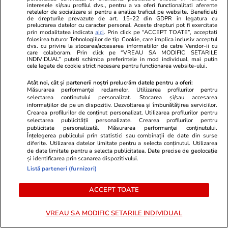
interesele si/sau profilul dvs., pentru a va oferi functionalitati aferente
Politică
21 iul.
retelelor de socializare si pentru a analiza traficul pe website. Beneficiati
de drepturile prevazute de art. 15-22 din GDPR in legatura cu
prelucrarea datelor cu caracter personal. Aceste drepturi pot fi exercitate
Curtea de Apel București a
prin modalitatea indicata
aici
. Prin click pe “ACCEPT TOATE”, acceptati
folosirea tuturor Tehnologiilor de tip Cookie, care implica inclusiv acceptul
respins contestația PNL. Decizia
dvs. cu privire la stocarea/accesarea informatiilor de catre Vendor-ii cu
care colaboram. Prin click pe “VREAU SA MODIFIC SETARILE
este definitivă, aripa Bolojan
INDIVIDUAL” puteti schimba preferintele in mod individual, mai putin
rămâne blocată de puciști.
cele legate de cookie strict necesare pentru functionarea website-ului.
Reacția liberalilor
Atât noi, cât și partenerii noștri prelucrăm datele pentru a oferi:
Măsurarea performanței reclamelor. Utilizarea profilurilor pentru
selectarea conținutului personalizat. Stocarea și/sau accesarea
informațiilor de pe un dispozitiv. Dezvoltarea și îmbunătățirea serviciilor.
Crearea profilurilor de conținut personalizat. Utilizarea profilurilor pentru
PARTENERI
selectarea publicității personalizate. Crearea profilurilor pentru
publicitate personalizată. Măsurarea performanței conținutului.
Înțelegerea publicului prin statistici sau combinații de date din surse
diferite. Utilizarea datelor limitate pentru a selecta conținutul. Utilizarea
de date limitate pentru a selecta publicitatea. Date precise de geolocație
și identificarea prin scanarea dispozitivului.
Listă parteneri (furnizori)
ACCEPT TOATE
VREAU SA MODIFIC SETARILE INDIVIDUAL