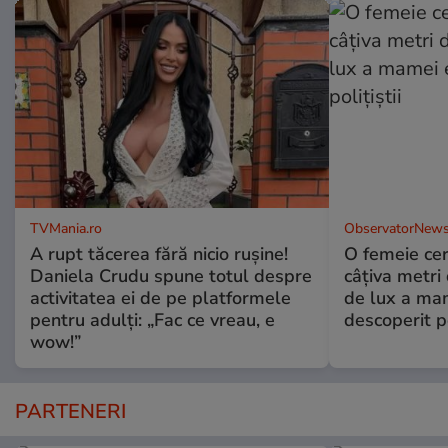
TVMania.ro
ObservatorNews
A rupt tăcerea fără nicio rușine!
O femeie cer
Daniela Crudu spune totul despre
câţiva metri
activitatea ei de pe platformele
de lux a mam
pentru adulți: „Fac ce vreau, e
descoperit po
wow!”
PARTENERI