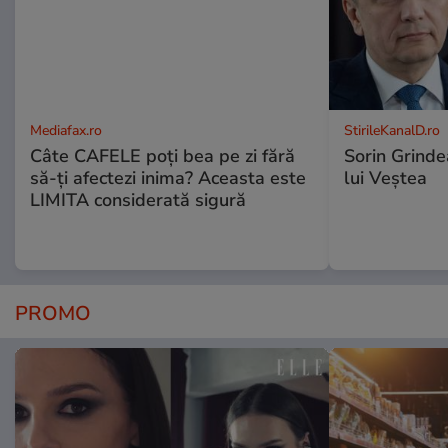
Mediafax.ro
StirileKanalD.ro
Câte CAFELE poți bea pe zi fără
Sorin Grinde
să-ți afectezi inima? Aceasta este
lui Veștea
LIMITA considerată sigură
PROMO