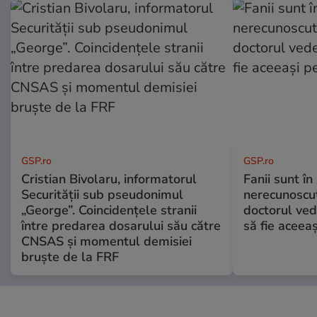
GSP.ro
GSP.ro
Cristian Bivolaru, informatorul
Fanii sunt în 
Securității sub pseudonimul
nerecunoscut
„George”. Coincidențele stranii
doctorul ved
între predarea dosarului său către
să fie aceea
CNSAS și momentul demisiei
bruște de la FRF