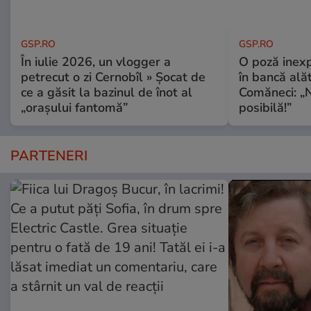
GSP.RO
GSP.RO
În iulie 2026, un vlogger a
O poză inexp
petrecut o zi Cernobîl » Șocat de
în bancă ală
ce a găsit la bazinul de înot al
Comăneci: „N
„orașului fantomă”
posibilă!”
PARTENERI