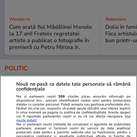
Wowbiz.ro
Redactia.ro
Cum arată fiul Mădălinei Manole
Doliu în fami
la 17 ani! Fratele regretatei
Fiica artistu
artiste a publicat o fotografie în
bun printr-u
premieră cu Petru Mircea Jr.
POLITIC
Politică
21 iul.
Nouă ne pasă ca datele tale personale să rămână
confidențiale
Analiză
Judecătorii și procurorii, arși la
Noi și partenerii noștri
596
stocăm și/sau accesăm informații pe
dispozitivul dvs., precum identificatorii cookie unici pentru prelucrarea
buzunar pe noua lege a
datelor cu caracter personal. Puteți accepta sau gestiona preferințele dvs.
făcând clic mai jos, respectiv vă puteți opune utilizării unui interes legitim
salarizării. Diminuare de până la
în orice moment pe pagina cu politica de confidențialitate. Aceste alegeri
vor fi raportate partenerilor noștri și nu vă vor afecta navigarea.
Mai
15.000 de lei
multe detalii
Noi si partenerii nostri (retelele de socializare si agentiile de publicitate
partenere, precum si furnizorii nostri de servicii de date analitice)
prelucram date pentru a permite website-ului sa functioneze, pentru a
personaliza continutul si anunturile publicitare afisate in functie de