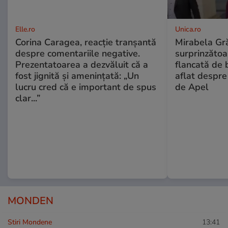
Elle.ro
Unica.ro
Corina Caragea, reacție tranșantă
Mirabela Gră
despre comentariile negative.
surprinzătoar
Prezentatoarea a dezvăluit că a
flancată de 
fost jignită și amenințată: „Un
aflat despre
lucru cred că e important de spus
de Apel
clar...”
MONDEN
Stiri Mondene
13:41