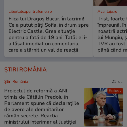
Libertateapentrufemei.ro
Avantaje.ro
Fiica lui Dragoș Bucur, în lacrimi!
Trist, foarte
Ce a putut păți Sofia, în drum spre
împreună, în
Electric Castle. Grea situație
noastră actri
pentru o fată de 19 ani! Tatăl ei i-
lui Mungiu, ș
a lăsat imediat un comentariu,
TVR au fost 
care a stârnit un val de reacții
până când mo
ȘTIRI ROMÂNIA
Știri România
21 iul.
Proiectul de reformă a ANI
Exclusiv
trimis de Cătălin Predoiu în
Parlament spune că declarațiile
de avere ale demnitarilor
rămân secrete. Reacția
ministrului interimar al Justiției