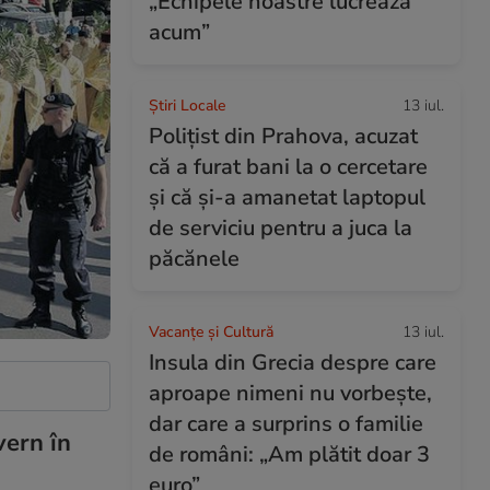
„Echipele noastre lucrează
acum”
Știri Locale
13 iul.
Polițist din Prahova, acuzat
că a furat bani la o cercetare
și că și-a amanetat laptopul
de serviciu pentru a juca la
păcănele
Vacanțe și Cultură
13 iul.
Insula din Grecia despre care
aproape nimeni nu vorbește,
dar care a surprins o familie
vern în
de români: „Am plătit doar 3
euro”