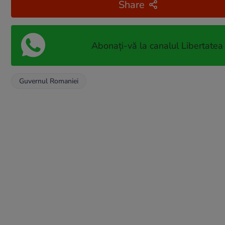
Share
Abonați-vă la canalul Libertatea
Guvernul Romaniei