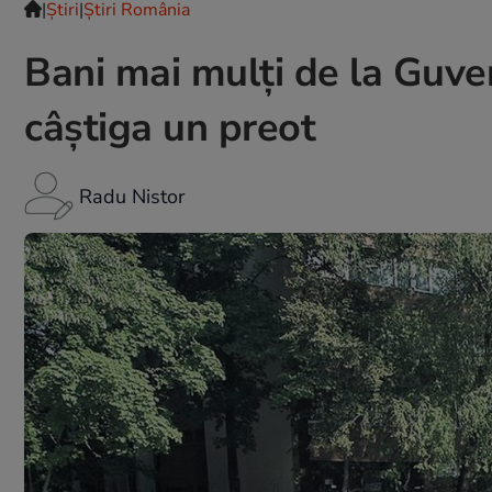
|
Ştiri
|
Știri România
Bani mai mulți de la Guver
câștiga un preot
Radu Nistor