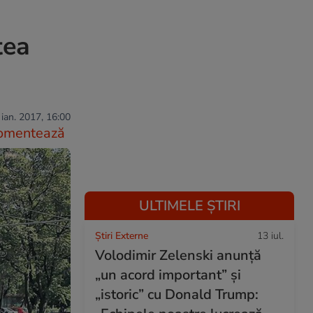
tea
 ian. 2017, 16:00
omentează
ULTIMELE ȘTIRI
Știri Externe
13 iul.
Volodimir Zelenski anunță
„un acord important” și
„istoric” cu Donald Trump: