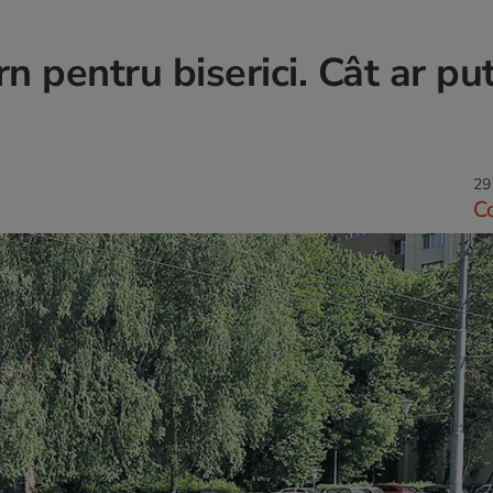
n pentru biserici. Cât ar pu
29
C