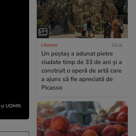
Lifestyle
13 iul.
Un poștaș a adunat pietre
ciudate timp de 33 de ani și a
construit o operă de artă care
a ajuns să fie apreciată de
Picasso
R și UDMR: