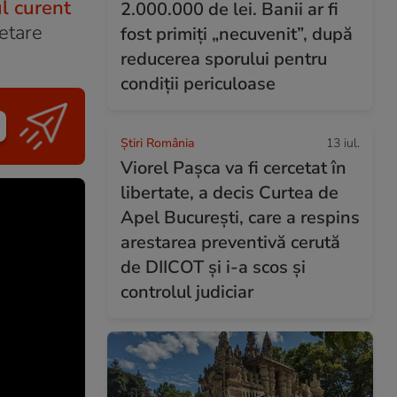
l curent
2.000.000 de lei. Banii ar fi
getare
fost primiți „necuvenit”, după
reducerea sporului pentru
condiții periculoase
Știri România
13 iul.
Viorel Pașca va fi cercetat în
libertate, a decis Curtea de
Apel București, care a respins
arestarea preventivă cerută
de DIICOT și i-a scos și
controlul judiciar