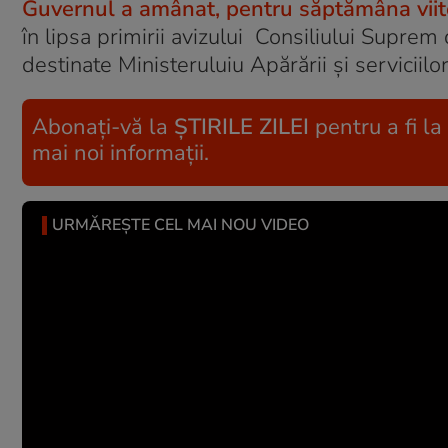
Guvernul a amânat, pentru săptămâna viito
în lipsa primirii avizului Consiliului Supre
destinate Ministeruluiu Apărării și serviciilor
Abonați-vă la
ȘTIRILE ZILEI
pentru a fi la
mai noi informații.
URMĂREȘTE CEL MAI NOU VIDEO