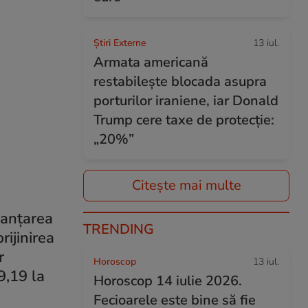
Știri Externe
13 iul.
Armata americană
restabilește blocada asupra
porturilor iraniene, iar Donald
Trump cere taxe de protecție:
„20%”
Citește mai multe
nanțarea
TRENDING
rijinirea
r
Horoscop
13 iul.
9,19 la
Horoscop 14 iulie 2026.
Fecioarele este bine să fie