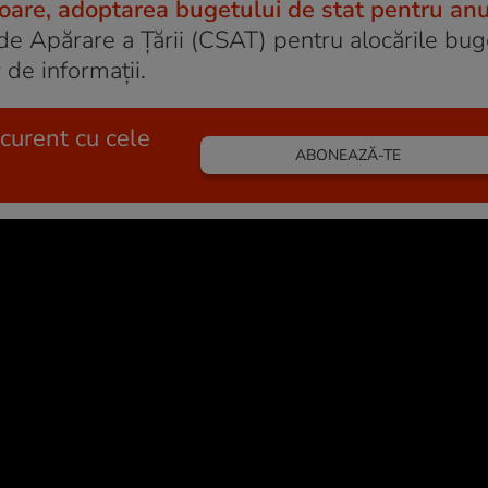
are, adoptarea bugetului de stat pentru anu
m de Apărare a Țării (CSAT) pentru alocările bu
 de informații.
 curent cu cele
ABONEAZĂ-TE