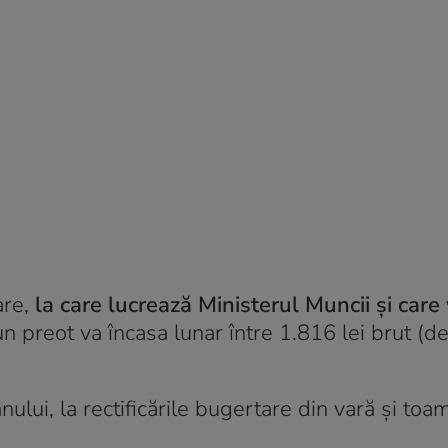
are,
la care lucrează Ministerul Muncii și care 
un preot va încasa lunar între 1.816 lei brut (d
ului, la rectificările bugertare din vară și toa