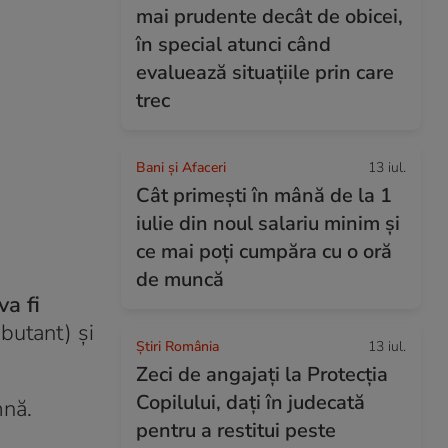
mai prudente decât de obicei,
în special atunci când
evaluează situațiile prin care
trec
Bani și Afaceri
13 iul.
Cât primești în mână de la 1
iulie din noul salariu minim și
ce mai poți cumpăra cu o oră
de muncă
va fi
ebutant) și
Știri România
13 iul.
Zeci de angajați la Protecția
Copilului, dați în judecată
mnă.
pentru a restitui peste