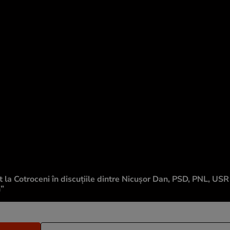
la Cotroceni în discuțiile dintre Nicușor Dan, PSD, PNL, US
n”