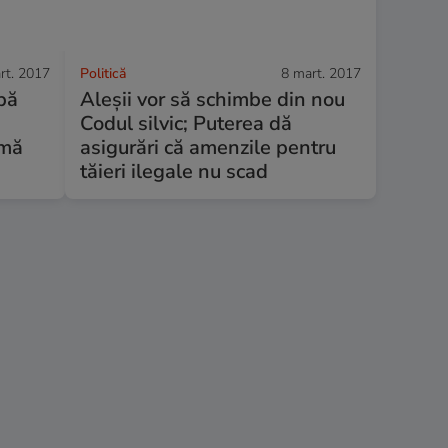
rt. 2017
Politică
8 mart. 2017
pă
Aleșii vor să schimbe din nou
Codul silvic; Puterea dă
rmă
asigurări că amenzile pentru
tăieri ilegale nu scad