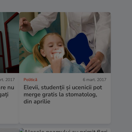
rt. 2017
Politică
6 mart. 2017
are nu
Elevii, studenții și ucenicii pot
gați
merge gratis la stomatolog,
din aprilie