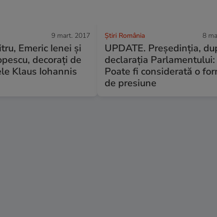
9 mart. 2017
Știri România
8 ma
tru, Emeric Ienei și
UPDATE. Preşedinţia, du
opescu, decorați de
declaraţia Parlamentului:
le Klaus Iohannis
Poate fi considerată o fo
de presiune