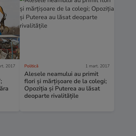
rt. 2017
Politică
1 mart. 2017
i
Alesele neamului au primit
;
flori și mărțișoare de la colegi;
păra
Opoziția și Puterea au lăsat
deoparte rivalitățile