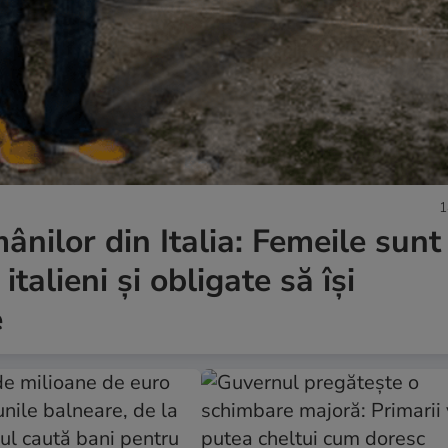
1
ânilor din Italia: Femeile sunt
talieni și obligate să își
e