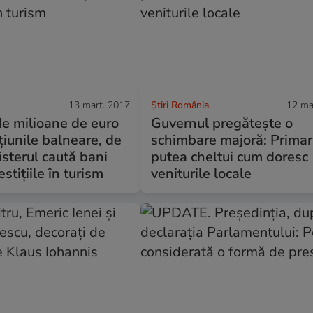
13 mart. 2017
Știri România
12 ma
e milioane de euro
Guvernul pregătește o
țiunile balneare, de
schimbare majoră: Primari
isterul caută bani
putea cheltui cum doresc
stițiile în turism
veniturile locale