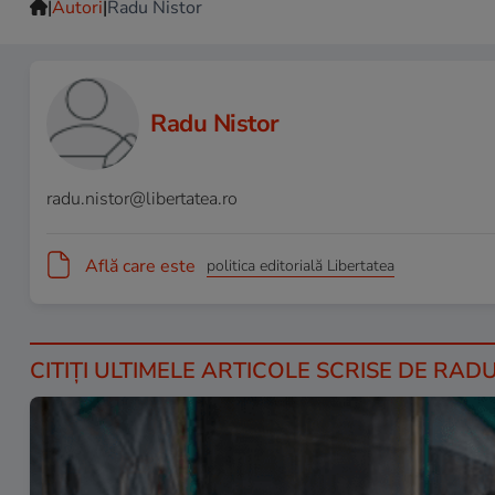
|
|
Autori
Radu Nistor
Radu Nistor
radu.nistor@libertatea.ro
Află care este
politica editorială Libertatea
CITIȚI ULTIMELE ARTICOLE SCRISE DE RAD